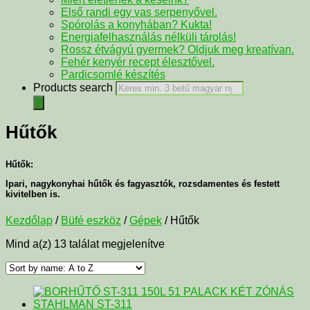
Első randi egy vas serpenyővel.
Spórolás a konyhában? Kukta!
Energiafelhasználás nélküli tárolás!
Rossz étvágyú gyermek? Oldjuk meg kreatívan.
Fehér kenyér recept élesztővel.
Pardicsomlé készítés
Products search
Hűtők
Hűtők:
Ipari, nagykonyhai hűtők és fagyasztók, rozsdamentes és festett
kivitelben is.
Kezdőlap
/
Büfé eszköz
/
Gépek
/ Hűtők
Mind a(z) 13 találat megjelenítve