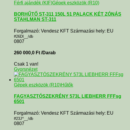
Férfi ajándék (KIF)
Gépek eszközök (R10)
BORHŰTŐ ST-311 150L 51 PALACK KÉT ZÓNÁS
STAHLMAN ST-311
Forgalmazó: Vendesz KFT Származási hely: EU
#26DI__/db
0807
260 000,0
Ft
/Darab
Csak 1 van!
Gyorsnézet
Gépek eszközök (R10)
Hűtők
FAGYASZTÓSZEKRÉNY 573L LIEBHERR FFFsg
6501
Forgalmazó: Vendesz KFT Származási hely: EU
#23J^__/db
0807