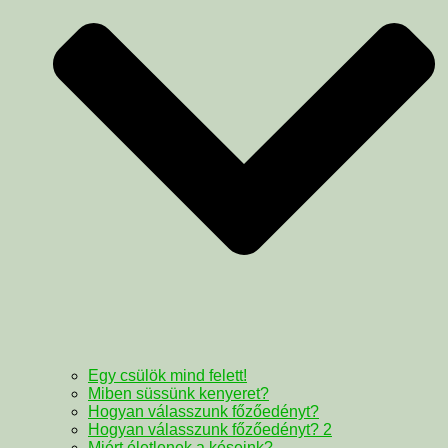
Egy csülök mind felett!
Miben süssünk kenyeret?
Hogyan válasszunk főzőedényt?
Hogyan válasszunk főzőedényt? 2
Miért életlenek a késeink?