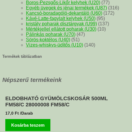
Boros-Pezsgős-Likőr kelyhek (U20)
(77)
Egyéb üvegek és jénai termékek (U87)
(316)
Kancsó-boradagóló-dekantáló (U60)
(172)
Kávé-Latte-fagylalt kelyhek (U50)
(95)
kristály poharak dísztárgyak (U99)
(137)
Mértékjellel ellátott poharak (U30)
(10)
Pálinkás poharak (U70)
(47)
Sörös-koktélos (U40)
(51)
Vizes-whiskys-üdítős (U10)
(140)
Termékek táblázatban
Népszerű termékeink
ELDOBHATÓ GYÜMÖLCSKOSÁR 500ML
FM58/C 28000008 FM58/C
17,0
Ft
/Darab
Kosárba teszem