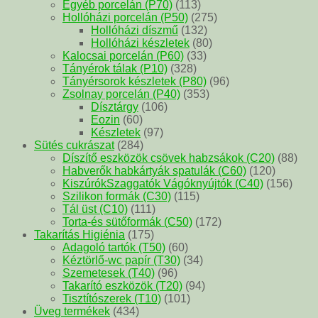
Egyéb porcelán (P70)
(113)
Hollóházi porcelán (P50)
(275)
Hollóházi díszmű
(132)
Hollóházi készletek
(80)
Kalocsai porcelán (P60)
(33)
Tányérok tálak (P10)
(328)
Tányérsorok készletek (P80)
(96)
Zsolnay porcelán (P40)
(353)
Dísztárgy
(106)
Eozin
(60)
Készletek
(97)
Sütés cukrászat
(284)
Díszítő eszközök csövek habzsákok (C20)
(88)
Habverők habkártyák spatulák (C60)
(120)
KiszúrókSzaggatók Vágóknyújtók (C40)
(156)
Szilikon formák (C30)
(115)
Tál üst (C10)
(111)
Torta-és sütőformák (C50)
(172)
Takarítás Higiénia
(175)
Adagoló tartók (T50)
(60)
Kéztörlő-wc papír (T30)
(34)
Szemetesek (T40)
(96)
Takarító eszközök (T20)
(94)
Tisztítószerek (T10)
(101)
Üveg termékek
(434)