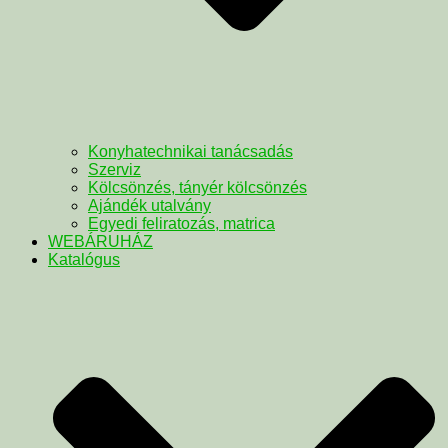
Konyhatechnikai tanácsadás
Szerviz
Kölcsönzés, tányér kölcsönzés
Ajándék utalvány
Egyedi feliratozás, matrica
WEBÁRUHÁZ
Katalógus