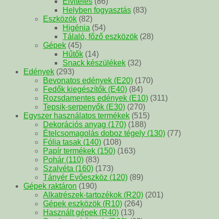
Elviteles
(86)
Helyben fogyasztás
(83)
Eszközök
(82)
Higénia
(54)
Tálaló, főző eszközök
(28)
Gépek
(45)
Hűtők
(14)
Snack készülékek
(32)
Edények
(293)
Bevonatos edények (E20)
(170)
Fedők kiegészítők (E40)
(84)
Rozsdamentes edények (E10)
(311)
Tepsik-serpenyők (E30)
(270)
Egyszer használatos termékek
(515)
Dekorációs anyag (170)
(188)
Ételcsomagolás doboz tégely (130)
(77)
Fólia tasak (140)
(108)
Papír termékek (150)
(163)
Pohár (110)
(83)
Szalvéta (160)
(173)
Tányér Evőeszköz (120)
(89)
Gépek raktáron
(190)
Alkatrészek-tartozékok (R20)
(201)
Gépek eszközök (R10)
(264)
Használt gépek (R40)
(13)