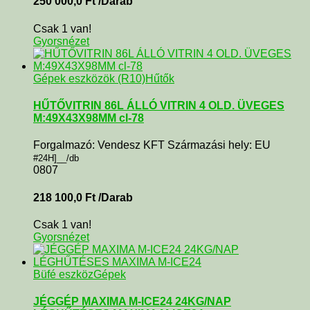
250 000,0
Ft
/Darab
Csak 1 van!
Gyorsnézet
Gépek eszközök (R10)
Hűtők
HŰTŐVITRIN 86L ÁLLÓ VITRIN 4 OLD. ÜVEGES
M:49X43X98MM cl-78
Forgalmazó: Vendesz KFT Származási hely: EU
#24H]__/db
0807
218 100,0
Ft
/Darab
Csak 1 van!
Gyorsnézet
Büfé eszköz
Gépek
JÉGGÉP MAXIMA M-ICE24 24KG/NAP