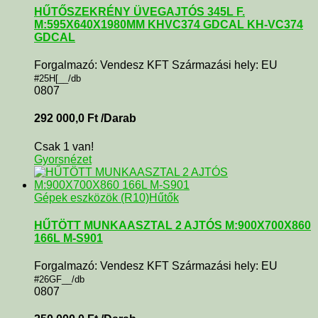
HŰTŐSZEKRÉNY ÜVEGAJTÓS 345L F.
M:595X640X1980MM KHVC374 GDCAL KH-VC374
GDCAL
Forgalmazó: Vendesz KFT Származási hely: EU
#25H[__/db
0807
292 000,0
Ft
/Darab
Csak 1 van!
Gyorsnézet
Gépek eszközök (R10)
Hűtők
HŰTÖTT MUNKAASZTAL 2 AJTÓS M:900X700X860
166L M-S901
Forgalmazó: Vendesz KFT Származási hely: EU
#26GF__/db
0807