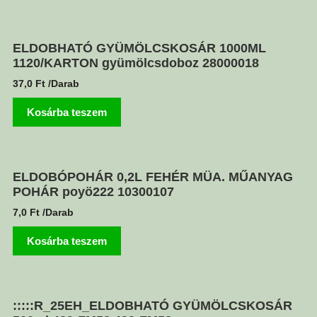
ELDOBHATÓ GYÜMÖLCSKOSÁR 1000ML
1120/KARTON gyümölcsdoboz 28000018
37,0
Ft
/Darab
Kosárba teszem
ELDOBÓPOHÁR 0,2L FEHÉR MÜA. MŰANYAG
POHÁR poyö222 10300107
7,0
Ft
/Darab
Kosárba teszem
:::::R_25EH_ELDOBHATÓ GYÜMÖLCSKOSÁR