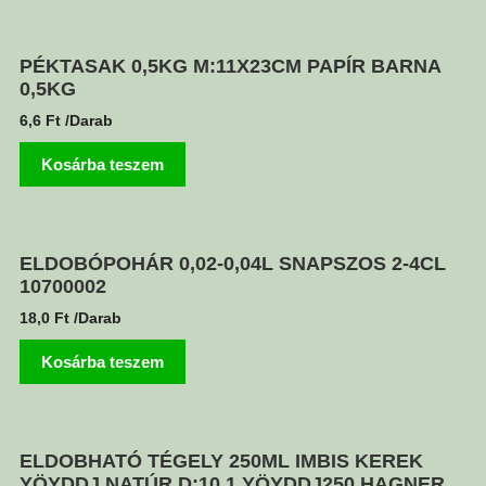
PÉKTASAK 0,5KG M:11X23CM PAPÍR BARNA
0,5KG
6,6
Ft
/Darab
Kosárba teszem
ELDOBÓPOHÁR 0,02-0,04L SNAPSZOS 2-4CL
10700002
18,0
Ft
/Darab
Kosárba teszem
ELDOBHATÓ TÉGELY 250ML IMBIS KEREK
YÖYDDJ NATÚR D:10,1 YÖYDDJ250 HAGNER