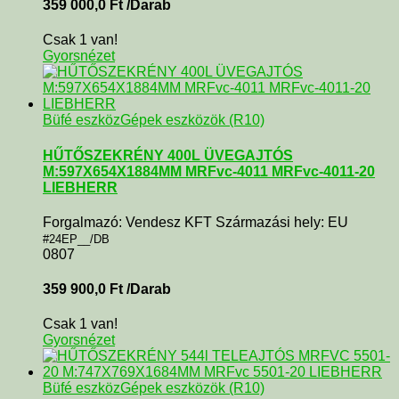
359 000,0
Ft
/Darab
Csak 1 van!
Gyorsnézet
Büfé eszköz
Gépek eszközök (R10)
HŰTŐSZEKRÉNY 400L ÜVEGAJTÓS
M:597X654X1884MM MRFvc-4011 MRFvc-4011-20
LIEBHERR
Forgalmazó: Vendesz KFT Származási hely: EU
#24EP__/DB
0807
359 900,0
Ft
/Darab
Csak 1 van!
Gyorsnézet
Büfé eszköz
Gépek eszközök (R10)