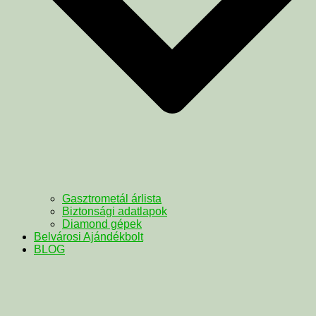
Gasztrometál árlista
Biztonsági adatlapok
Diamond gépek
Belvárosi Ajándékbolt
BLOG