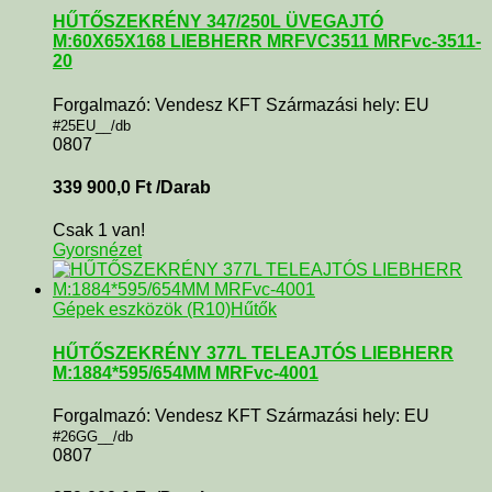
HŰTŐSZEKRÉNY 347/250L ÜVEGAJTÓ
M:60X65X168 LIEBHERR MRFVC3511 MRFvc-3511-
20
Forgalmazó: Vendesz KFT Származási hely: EU
#25EU__/db
0807
339 900,0
Ft
/Darab
Csak 1 van!
Gyorsnézet
Gépek eszközök (R10)
Hűtők
HŰTŐSZEKRÉNY 377L TELEAJTÓS LIEBHERR
M:1884*595/654MM MRFvc-4001
Forgalmazó: Vendesz KFT Származási hely: EU
#26GG__/db
0807