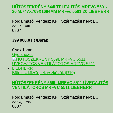
HŰTŐSZEKRÉNY 544l TELEAJTÓS MRFVC 5501-
20 M:747X769X1684MM MRFvc 5501-20 LIEBHERR
Forgalmazó: Vendesz KFT Származási hely: EU
#26FK__/db
0807
399 900,0
Ft
/Darab
Csak 1 van!
Gyorsnézet
Büfé eszköz
Gépek eszközök (R10)
HŰTŐSZEKRÉNY 569L MRFVC 5511 ÜVEGAJTÓS
VENTILÁTOROS MRFVC 5511 LIEBHERR
Forgalmazó: Vendesz KFT Származási hely: EU
#26GQ__/db
0807