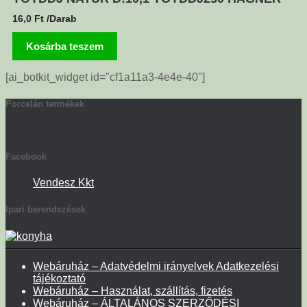
16,0
Ft
/Darab
Kosárba teszem
[ai_botkit_widget id="cf1a11a3-4e4e-40"]
Porcelán termékek
Facebook
Vendesz Kkt
Ipari berendezések
Webáruház – Adatvédelmi irányelvek Adatkezelési
tájékoztató
Webáruház – Használat, szállítás, fizetés
Webáruház – ÁLTALÁNOS SZERZŐDÉSI