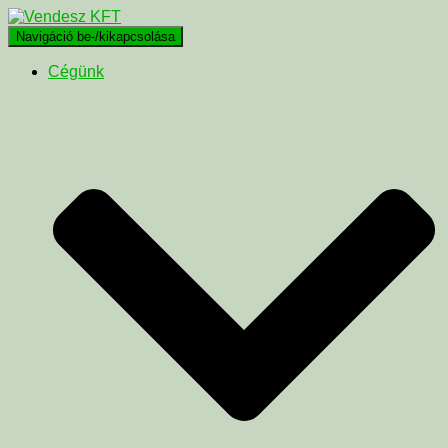
Navigáció be-/kikapcsolása
Cégünk