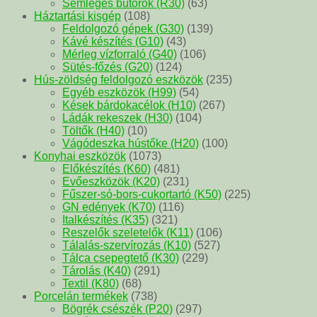
Semleges bútorok (R30)
(63)
Háztartási kisgép
(108)
Feldolgozó gépek (G30)
(139)
Kávé készítés (G10)
(43)
Mérleg vízforraló (G40)
(106)
Sütés-főzés (G20)
(124)
Hús-zöldség feldolgozó eszközök
(235)
Egyéb eszközök (H99)
(54)
Kések bárdokacélok (H10)
(267)
Ládák rekeszek (H30)
(104)
Töltők (H40)
(10)
Vágódeszka hústőke (H20)
(100)
Konyhai eszközök
(1073)
Előkészítés (K60)
(481)
Evőeszközök (K20)
(231)
Fűszer-só-bors-cukortartó (K50)
(225)
GN edények (K70)
(116)
Italkészítés (K35)
(321)
Reszelők szeletelők (K11)
(106)
Tálalás-szervírozás (K10)
(527)
Tálca csepegtető (K30)
(229)
Tárolás (K40)
(291)
Textil (K80)
(68)
Porcelán termékek
(738)
Bögrék csészék (P20)
(297)