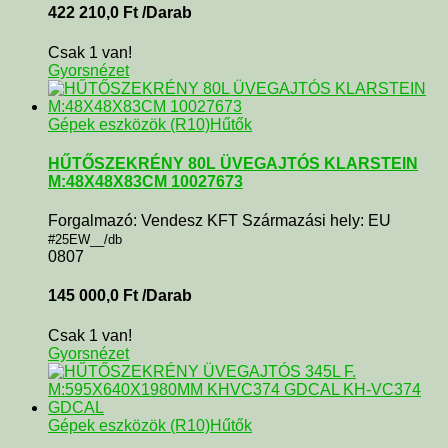
422 210,0
Ft
/Darab
Csak 1 van!
Gyorsnézet
Gépek eszközök (R10)
Hűtők
HŰTŐSZEKRÉNY 80L ÜVEGAJTÓS KLARSTEIN
M:48X48X83CM 10027673
Forgalmazó: Vendesz KFT Származási hely: EU
#25EW__/db
0807
145 000,0
Ft
/Darab
Csak 1 van!
Gyorsnézet
Gépek eszközök (R10)
Hűtők