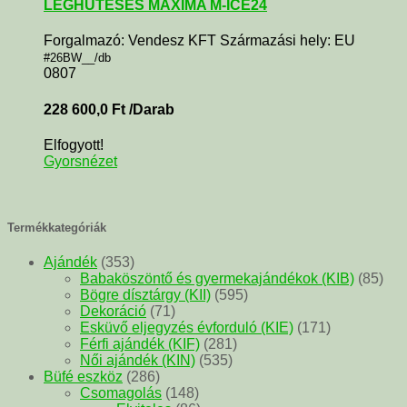
LÉGHŰTÉSES MAXIMA M-ICE24
Forgalmazó: Vendesz KFT Származási hely: EU
#26BW__/db
0807
228 600,0
Ft
/Darab
Elfogyott!
Gyorsnézet
Termékkategóriák
Ajándék
(353)
Babaköszöntő és gyermekajándékok (KIB)
(85)
Bögre dísztárgy (KII)
(595)
Dekoráció
(71)
Esküvő eljegyzés évforduló (KIE)
(171)
Férfi ajándék (KIF)
(281)
Női ajándék (KIN)
(535)
Büfé eszköz
(286)
Csomagolás
(148)