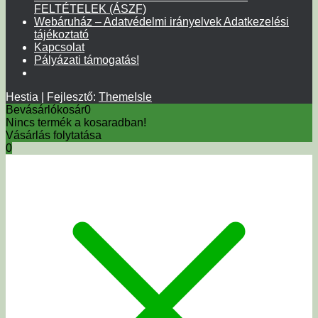
FELTÉTELEK (ÁSZF)
Webáruház – Adatvédelmi irányelvek Adatkezelési
tájékoztató
Kapcsolat
Pályázati támogatás!
Hestia | Fejlesztő:
ThemeIsle
Bevásárlókosár
0
Nincs termék a kosaradban!
Vásárlás folytatása
0