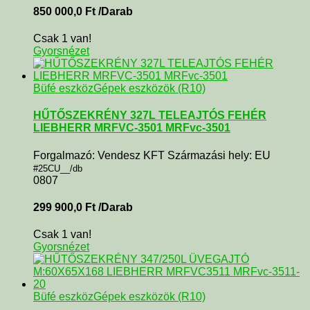
850 000,0
Ft
/Darab
Csak 1 van!
Gyorsnézet
Büfé eszköz
Gépek eszközök (R10)
HŰTŐSZEKRÉNY 327L TELEAJTÓS FEHÉR
LIEBHERR MRFVC-3501 MRFvc-3501
Forgalmazó: Vendesz KFT Származási hely: EU
#25CU__/db
0807
299 900,0
Ft
/Darab
Csak 1 van!
Gyorsnézet
Büfé eszköz
Gépek eszközök (R10)