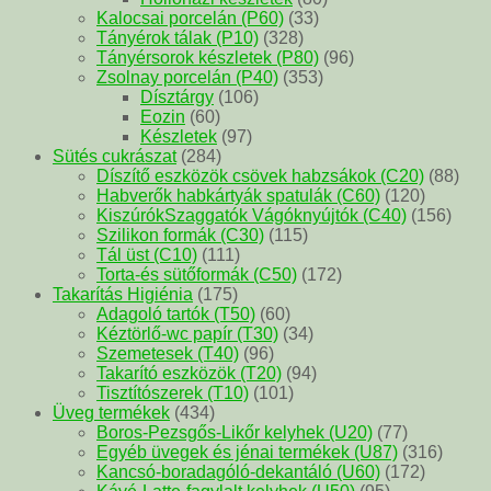
Kalocsai porcelán (P60)
(33)
Tányérok tálak (P10)
(328)
Tányérsorok készletek (P80)
(96)
Zsolnay porcelán (P40)
(353)
Dísztárgy
(106)
Eozin
(60)
Készletek
(97)
Sütés cukrászat
(284)
Díszítő eszközök csövek habzsákok (C20)
(88)
Habverők habkártyák spatulák (C60)
(120)
KiszúrókSzaggatók Vágóknyújtók (C40)
(156)
Szilikon formák (C30)
(115)
Tál üst (C10)
(111)
Torta-és sütőformák (C50)
(172)
Takarítás Higiénia
(175)
Adagoló tartók (T50)
(60)
Kéztörlő-wc papír (T30)
(34)
Szemetesek (T40)
(96)
Takarító eszközök (T20)
(94)
Tisztítószerek (T10)
(101)
Üveg termékek
(434)
Boros-Pezsgős-Likőr kelyhek (U20)
(77)
Egyéb üvegek és jénai termékek (U87)
(316)
Kancsó-boradagóló-dekantáló (U60)
(172)