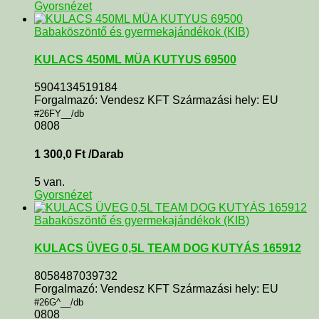
Gyorsnézet
Babaköszöntő és gyermekajándékok (KIB)
KULACS 450ML MÜA KUTYUS 69500
5904134519184
Forgalmazó: Vendesz KFT Származási hely: EU
#26FY__/db
0808
1 300,0
Ft
/Darab
5 van.
Gyorsnézet
Babaköszöntő és gyermekajándékok (KIB)
KULACS ÜVEG 0,5L TEAM DOG KUTYÁS 165912
8058487039732
Forgalmazó: Vendesz KFT Származási hely: EU
#26G^__/db
0808