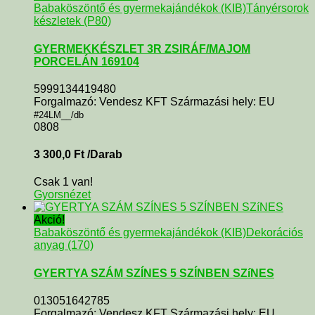
Babaköszöntő és gyermekajándékok (KIB)
Tányérsorok
készletek (P80)
GYERMEKKÉSZLET 3R ZSIRÁF/MAJOM
PORCELÁN 169104
5999134419480
Forgalmazó: Vendesz KFT Származási hely: EU
#24LM__/db
0808
3 300,0
Ft
/Darab
Csak 1 van!
Gyorsnézet
Akció!
Babaköszöntő és gyermekajándékok (KIB)
Dekorációs
anyag (170)
GYERTYA SZÁM SZÍNES 5 SZÍNBEN SZíNES
013051642785
Forgalmazó: Vendesz KFT Származási hely: EU