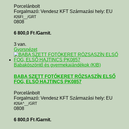
Porcelánbolt
Forgalmazó: Vendesz KFT Származási hely: EU
#26FI__/GRT
0808
6 800,0
Ft
/Garnit.
3 van.
Gyorsnézet
Babaköszöntő és gyermekajándékok (KIB)
BABA SZETT FOTÓKERET RÓZSASZÍN ELSŐ
FOG, ELSŐ HAJTINCS PK0857
Porcelánbolt
Forgalmazó: Vendesz KFT Származási hely: EU
#26A^__/GRT
0808
6 800,0
Ft
/Garnit.