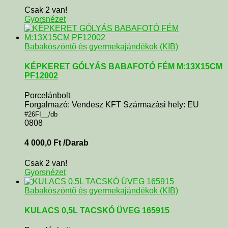
Csak 2 van!
Gyorsnézet
Babaköszöntő és gyermekajándékok (KIB)
KÉPKERET GÓLYÁS BABAFOTÓ FÉM M:13X15CM
PF12002
Porcelánbolt
Forgalmazó: Vendesz KFT Származási hely: EU
#26FI__/db
0808
4 000,0
Ft
/Darab
Csak 2 van!
Gyorsnézet
Babaköszöntő és gyermekajándékok (KIB)
KULACS 0,5L TACSKÓ ÜVEG 165915