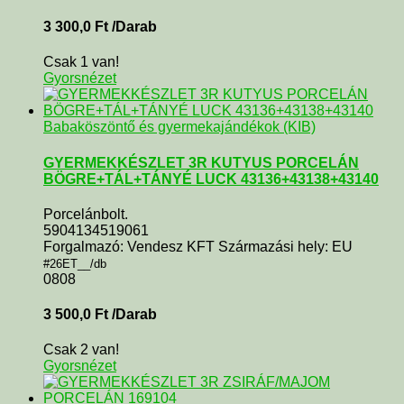
3 300,0
Ft
/Darab
Csak 1 van!
Gyorsnézet
Babaköszöntő és gyermekajándékok (KIB)
GYERMEKKÉSZLET 3R KUTYUS PORCELÁN
BÖGRE+TÁL+TÁNYÉ LUCK 43136+43138+43140
Porcelánbolt.
5904134519061
Forgalmazó: Vendesz KFT Származási hely: EU
#26ET__/db
0808
3 500,0
Ft
/Darab
Csak 2 van!
Gyorsnézet