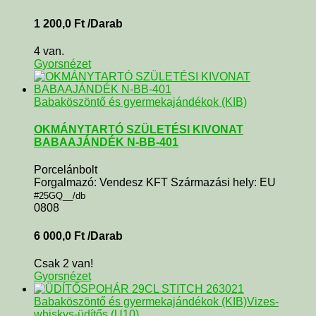
1 200,0
Ft
/Darab
4 van.
Gyorsnézet
Babaköszöntő és gyermekajándékok (KIB)
OKMÁNYTARTÓ SZÜLETÉSI KIVONAT
BABAAJÁNDÉK N-BB-401
Porcelánbolt
Forgalmazó: Vendesz KFT Származási hely: EU
#25GQ__/db
0808
6 000,0
Ft
/Darab
Csak 2 van!
Gyorsnézet
Babaköszöntő és gyermekajándékok (KIB)
Vizes-
whiskys-üdítős (U10)