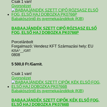
Csak 1 van!
Gyorsnézet
Babaköszöntő és gyermekajándékok (KIB)
BABAAJÁNDÉK SZETT CIPŐ RÓZSASZ ELSŐ
FOG, ELSŐ HAJ DOBOZKA PK0766P
Porcelánbolt
Forgalmazó: Vendesz KFT Származási hely: EU
#25A^__/GRT
0808
5 500,0
Ft
/Garnit.
Csak 1 van!
Gyorsnézet
Babaköszöntő és gyermekajándékok (KIB)
BABAAJÁNDÉK SZETT CIPŐK KÉK ELSŐ FOG,
ELSŐ HAJ DOBOZKA PK0766B