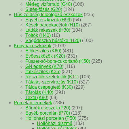
Mérleg vízforraló (G40)
(106)
Sütés-főzés (G20)
(124)
Hús-zöldség feldolgozó eszközök
(235)
Egyéb eszközök (H99)
(54)
Kések bárdokacélok (H10)
(267)
Ládák rekeszek (H30)
(104)
Töltők (H40)
(10)
Vágódeszka hústőke (H20)
(100)
Konyhai eszközök
(1073)
Előkészítés (K60)
(481)
Evőeszközök (K20)
(231)
Fűszer-só-bors-cukortartó (K50)
(225)
GN edények (K70)
(116)
Italkészítés (K35)
(321)
Reszelők szeletelők (K11)
(106)
Tálalás-szervírozás (K10)
(527)
Tálca csepegtető (K30)
(229)
Tárolás (K40)
(291)
Textil (K80)
(68)
Porcelán termékek
(738)
Bögrék csészék (P20)
(297)
Egyéb porcelán (P70)
(113)
Hollóházi porcelán (P50)
(275)
Hollóházi díszmű
(132)
Hollóházi készletek
(80)