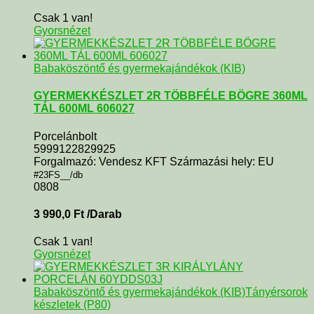
Csak 1 van!
Gyorsnézet
Babaköszöntő és gyermekajándékok (KIB)
GYERMEKKÉSZLET 2R TÖBBFÉLE BÖGRE 360ML
TÁL 600ML 606027
Porcelánbolt
5999122829925
Forgalmazó: Vendesz KFT Származási hely: EU
#23FS__/db
0808
3 990,0
Ft
/Darab
Csak 1 van!
Gyorsnézet
Babaköszöntő és gyermekajándékok (KIB)
Tányérsorok
készletek (P80)