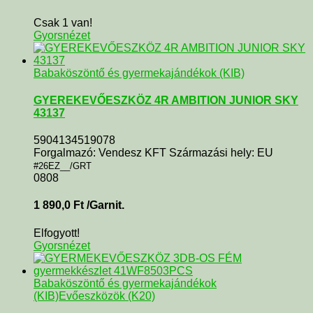
Csak 1 van!
Gyorsnézet
Babaköszöntő és gyermekajándékok (KIB)
GYEREKEVŐESZKÖZ 4R AMBITION JUNIOR SKY
43137
5904134519078
Forgalmazó: Vendesz KFT Származási hely: EU
#26EZ__/GRT
0808
1 890,0
Ft
/Garnit.
Elfogyott!
Gyorsnézet
Babaköszöntő és gyermekajándékok
(KIB)
Evőeszközök (K20)