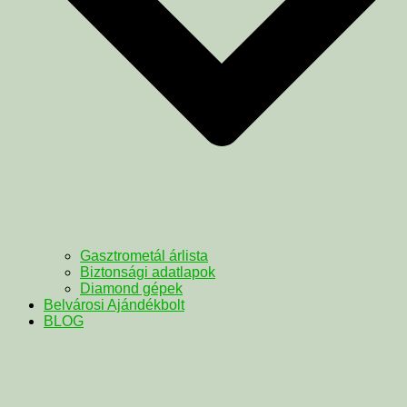
Gasztrometál árlista
Biztonsági adatlapok
Diamond gépek
Belvárosi Ajándékbolt
BLOG