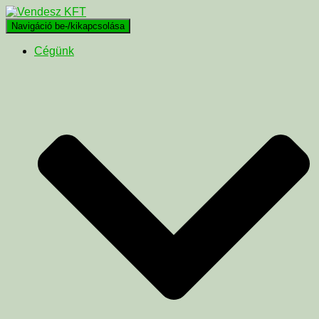
Navigáció be-/kikapcsolása
Cégünk