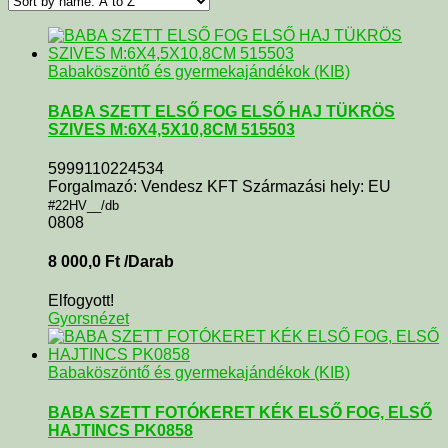
Babaköszöntő és gyermekajándékok (KIB)
BABA SZETT ELSŐ FOG ELSŐ HAJ TÜKRÖS
SZIVES M:6X4,5X10,8CM 515503
5999110224534
Forgalmazó: Vendesz KFT Származási hely: EU
#22HV__/db
0808
8 000,0
Ft
/Darab
Elfogyott!
Gyorsnézet
Babaköszöntő és gyermekajándékok (KIB)
BABA SZETT FOTÓKERET KÉK ELSŐ FOG, ELSŐ
HAJTINCS PK0858