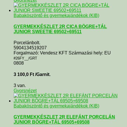
Gyorsnézet
Babaköszöntő és gyermekajándékok (KIB)
GYERMEKKÉSZLET 2R CICA BÖGRE+TÁL
JUNIOR SWEETIE 69502+69511
Porcelánbolt.
5904134519207
Forgalmazó: Vendesz KFT Származási hely: EU
#26FY__/GRT
0808
3 100,0
Ft
/Garnit.
3 van.
Gyorsnézet
Babaköszöntő és gyermekajándékok (KIB)
GYERMEKKÉSZLET 2R ELEFÁNT PORCELÁN
JUNIOR BÖGRE+TÁL 69505+69508