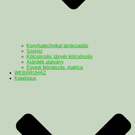
Konyhatechnikai tanácsadás
Szerviz
Kölcsönzés, tányér kölcsönzés
Ajándék utalvány
Egyedi feliratozás, matrica
WEBÁRUHÁZ
Katalógus