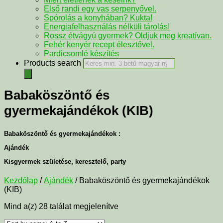
Első randi egy vas serpenyővel.
Spórolás a konyhában? Kukta!
Energiafelhasználás nélküli tárolás!
Rossz étvágyú gyermek? Oldjuk meg kreatívan.
Fehér kenyér recept élesztővel.
Pardicsomlé készítés
Products search
Babaköszöntő és
gyermekajándékok (KIB)
Babaköszöntő és gyermekajándékok :
Ajándék
Kisgyermek születése, keresztelő, party
Kezdőlap
/
Ajándék
/ Babaköszöntő és gyermekajándékok
(KIB)
Mind a(z) 28 találat megjelenítve