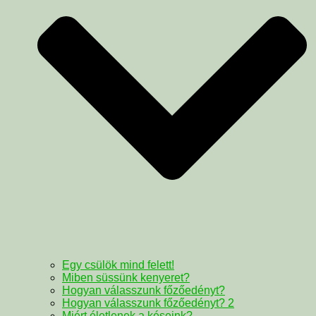
Egy csülök mind felett!
Miben süssünk kenyeret?
Hogyan válasszunk főzőedényt?
Hogyan válasszunk főzőedényt? 2
Miért életlenek a késeink?