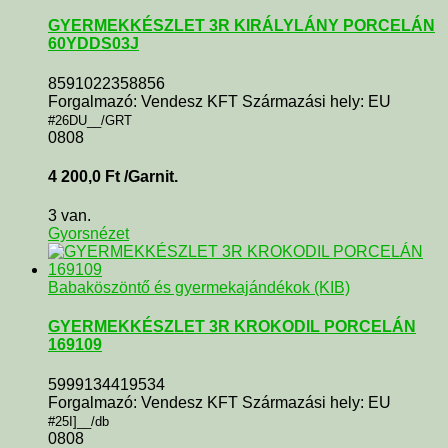
GYERMEKKÉSZLET 3R KIRÁLYLÁNY PORCELÁN
60YDDS03J
8591022358856
Forgalmazó: Vendesz KFT Származási hely: EU
#26DU__/GRT
0808
4 200,0
Ft
/Garnit.
3 van.
Gyorsnézet
Babaköszöntő és gyermekajándékok (KIB)
GYERMEKKÉSZLET 3R KROKODIL PORCELÁN
169109
5999134419534
Forgalmazó: Vendesz KFT Származási hely: EU
#25I]__/db
0808