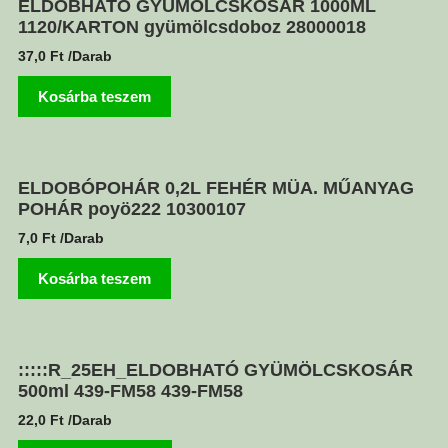
ELDOBHATÓ GYÜMÖLCSKOSÁR 1000ML
1120/KARTON gyümölcsdoboz 28000018
37,0
Ft
/Darab
Kosárba teszem
ELDOBÓPOHÁR 0,2L FEHÉR MÜA. MŰANYAG
POHÁR poyö222 10300107
7,0
Ft
/Darab
Kosárba teszem
:::::R_25EH_ELDOBHATÓ GYÜMÖLCSKOSÁR
500ml 439-FM58 439-FM58
22,0
Ft
/Darab