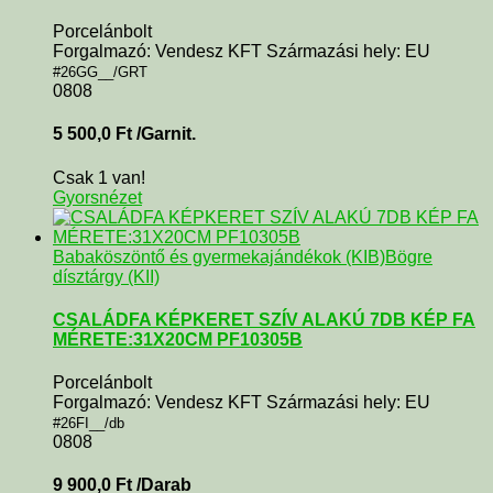
Porcelánbolt
Forgalmazó: Vendesz KFT Származási hely: EU
#26GG__/GRT
0808
5 500,0
Ft
/Garnit.
Csak 1 van!
Gyorsnézet
Babaköszöntő és gyermekajándékok (KIB)
Bögre
dísztárgy (KII)
CSALÁDFA KÉPKERET SZÍV ALAKÚ 7DB KÉP FA
MÉRETE:31X20CM PF10305B
Porcelánbolt
Forgalmazó: Vendesz KFT Származási hely: EU
#26FI__/db
0808
9 900,0
Ft
/Darab