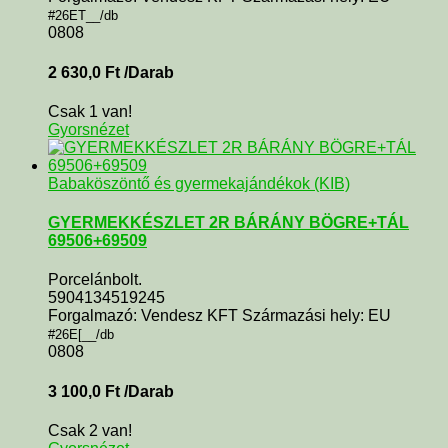
#26ET__/db
0808
2 630,0
Ft
/Darab
Csak 1 van!
Gyorsnézet
Babaköszöntő és gyermekajándékok (KIB)
GYERMEKKÉSZLET 2R BÁRÁNY BÖGRE+TÁL
69506+69509
Porcelánbolt.
5904134519245
Forgalmazó: Vendesz KFT Származási hely: EU
#26E[__/db
0808
3 100,0
Ft
/Darab
Csak 2 van!