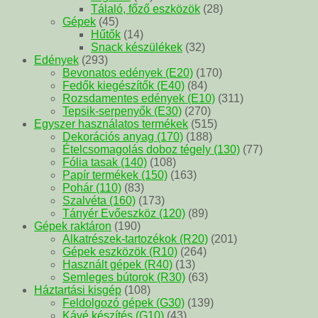
Tálaló, főző eszközök
(28)
Gépek
(45)
Hűtők
(14)
Snack készülékek
(32)
Edények
(293)
Bevonatos edények (E20)
(170)
Fedők kiegészítők (E40)
(84)
Rozsdamentes edények (E10)
(311)
Tepsik-serpenyők (E30)
(270)
Egyszer használatos termékek
(515)
Dekorációs anyag (170)
(188)
Ételcsomagolás doboz tégely (130)
(77)
Fólia tasak (140)
(108)
Papír termékek (150)
(163)
Pohár (110)
(83)
Szalvéta (160)
(173)
Tányér Evőeszköz (120)
(89)
Gépek raktáron
(190)
Alkatrészek-tartozékok (R20)
(201)
Gépek eszközök (R10)
(264)
Használt gépek (R40)
(13)
Semleges bútorok (R30)
(63)
Háztartási kisgép
(108)
Feldolgozó gépek (G30)
(139)
Kávé készítés (G10)
(43)