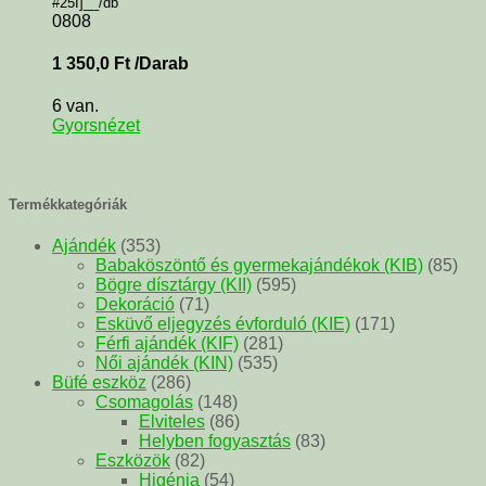
#25I]__/db
0808
1 350,0
Ft
/Darab
6 van.
Gyorsnézet
Termékkategóriák
Ajándék
(353)
Babaköszöntő és gyermekajándékok (KIB)
(85)
Bögre dísztárgy (KII)
(595)
Dekoráció
(71)
Esküvő eljegyzés évforduló (KIE)
(171)
Férfi ajándék (KIF)
(281)
Női ajándék (KIN)
(535)
Büfé eszköz
(286)
Csomagolás
(148)
Elviteles
(86)
Helyben fogyasztás
(83)
Eszközök
(82)
Higénia
(54)