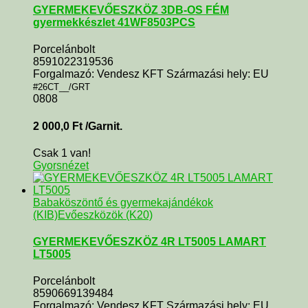
GYERMEKEVŐESZKÖZ 3DB-OS FÉM
gyermekkészlet 41WF8503PCS
Porcelánbolt
8591022319536
Forgalmazó: Vendesz KFT Származási hely: EU
#26CT__/GRT
0808
2 000,0
Ft
/Garnit.
Csak 1 van!
Gyorsnézet
Babaköszöntő és gyermekajándékok
(KIB)
Evőeszközök (K20)
GYERMEKEVŐESZKÖZ 4R LT5005 LAMART
LT5005
Porcelánbolt
8590669139484
Forgalmazó: Vendesz KFT Származási hely: EU