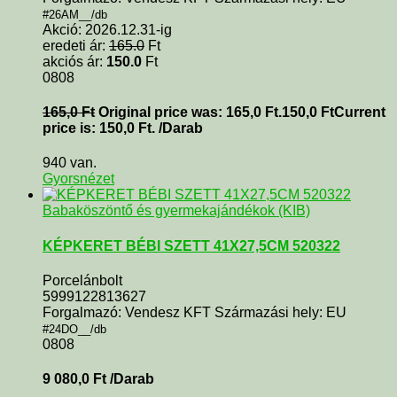
#26AM__/db
Akció: 2026.12.31-ig
eredeti ár:
165.0
Ft
akciós ár:
150.0
Ft
0808
165,0
Ft
Original price was: 165,0 Ft.
150,0
Ft
Current
price is: 150,0 Ft.
/Darab
940 van.
Gyorsnézet
Babaköszöntő és gyermekajándékok (KIB)
KÉPKERET BÉBI SZETT 41X27,5CM 520322
Porcelánbolt
5999122813627
Forgalmazó: Vendesz KFT Származási hely: EU
#24DO__/db
0808
9 080,0
Ft
/Darab