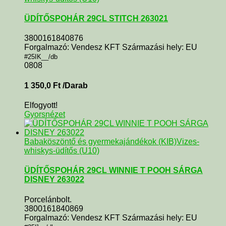
ÜDÍTŐSPOHÁR 29CL STITCH 263021
3800161840876
Forgalmazó: Vendesz KFT Származási hely: EU
#25IK__/db
0808
1 350,0
Ft
/Darab
Elfogyott!
Gyorsnézet
Babaköszöntő és gyermekajándékok (KIB)
Vizes-
whiskys-üdítős (U10)
ÜDÍTŐSPOHÁR 29CL WINNIE T POOH SÁRGA
DISNEY 263022
Porcelánbolt.
3800161840869
Forgalmazó: Vendesz KFT Származási hely: EU