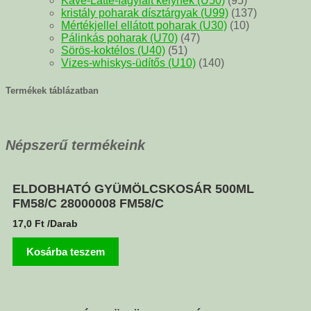
Kávé-Latte-fagylalt kelyhek (U50)
(95)
kristály poharak dísztárgyak (U99)
(137)
Mértékjellel ellátott poharak (U30)
(10)
Pálinkás poharak (U70)
(47)
Sörös-koktélos (U40)
(51)
Vizes-whiskys-üdítős (U10)
(140)
Termékek táblázatban
Népszerű termékeink
ELDOBHATÓ GYÜMÖLCSKOSÁR 500ML
FM58/C 28000008 FM58/C
17,0
Ft
/Darab
Kosárba teszem