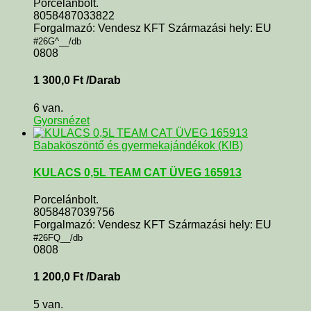
Porcelánbolt.
8058487033822
Forgalmazó: Vendesz KFT Származási hely: EU
#26G^__/db
0808
1 300,0
Ft
/Darab
6 van.
Gyorsnézet
Babaköszöntő és gyermekajándékok (KIB)
KULACS 0,5L TEAM CAT ÜVEG 165913
Porcelánbolt.
8058487039756
Forgalmazó: Vendesz KFT Származási hely: EU
#26FQ__/db
0808
1 200,0
Ft
/Darab
5 van.