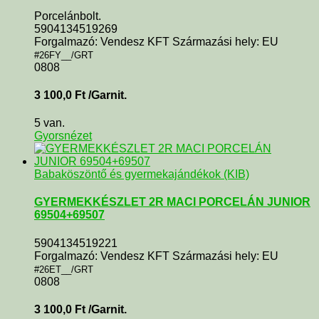
Porcelánbolt.
5904134519269
Forgalmazó: Vendesz KFT Származási hely: EU
#26FY__/GRT
0808
3 100,0
Ft
/Garnit.
5 van.
Gyorsnézet
Babaköszöntő és gyermekajándékok (KIB)
GYERMEKKÉSZLET 2R MACI PORCELÁN JUNIOR
69504+69507
5904134519221
Forgalmazó: Vendesz KFT Származási hely: EU
#26ET__/GRT
0808
3 100,0
Ft
/Garnit.