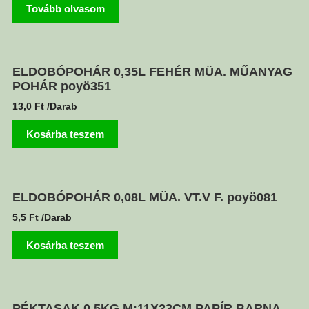
Tovább olvasom
ELDOBÓPOHÁR 0,35L FEHÉR MÜA. MŰANYAG
POHÁR poyö351
13,0
Ft
/Darab
Kosárba teszem
ELDOBÓPOHÁR 0,08L MÜA. VT.V F. poyö081
5,5
Ft
/Darab
Kosárba teszem
PÉKTASAK 0,5KG M:11X23CM PAPÍR BARNA