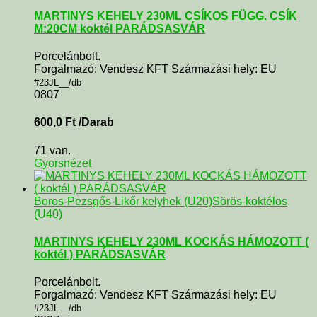
MARTINYS KEHELY 230ML CSÍKOS FÜGG. CSÍK
M:20CM koktél PARÁDSASVÁR
Porcelánbolt.
Forgalmazó: Vendesz KFT Származási hely: EU
#23JL__/db
0807
600,0
Ft
/Darab
71 van.
Gyorsnézet
Boros-Pezsgős-Likőr kelyhek (U20)
Sörös-koktélos
(U40)
MARTINYS KEHELY 230ML KOCKÁS HÁMOZOTT (
koktél ) PARÁDSASVÁR
Porcelánbolt.
Forgalmazó: Vendesz KFT Származási hely: EU
#23JL__/db