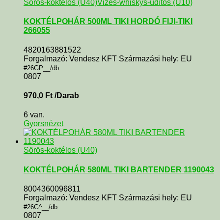
Sörös-koktélos (U40)
Vizes-whiskys-üdítős (U10)
KOKTÉLPOHÁR 500ML TIKI HORDÓ FIJI-TIKI
266055
4820163881522
Forgalmazó: Vendesz KFT Származási hely: EU
#26GP__/db
0807
970,0
Ft
/Darab
6 van.
Gyorsnézet
Sörös-koktélos (U40)
KOKTÉLPOHÁR 580ML TIKI BARTENDER 1190043
8004360096811
Forgalmazó: Vendesz KFT Származási hely: EU
#26G^__/db
0807