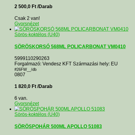
2 500,0
Ft
/Darab
Csak 2 van!
Gyorsnézet
Sörös-koktélos (U40)
SÖRÖSKORSÓ 568ML POLICARBONAT VM0410
5999110290263
Forgalmazó: Vendesz KFT Származási hely: EU
#26FW__/db
0807
1 820,0
Ft
/Darab
6 van.
Gyorsnézet
Sörös-koktélos (U40)
SÖRÖSPOHÁR 500ML APOLLO 51083