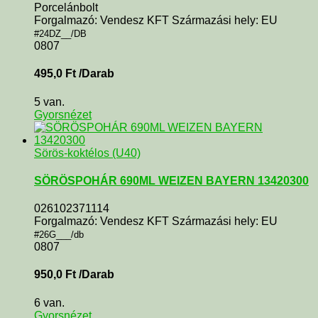
Porcelánbolt
Forgalmazó: Vendesz KFT Származási hely: EU
#24DZ__/DB
0807
495,0
Ft
/Darab
5 van.
Gyorsnézet
Sörös-koktélos (U40)
SÖRÖSPOHÁR 690ML WEIZEN BAYERN 13420300
026102371114
Forgalmazó: Vendesz KFT Származási hely: EU
#26G___/db
0807
950,0
Ft
/Darab
6 van.
Gyorsnézet