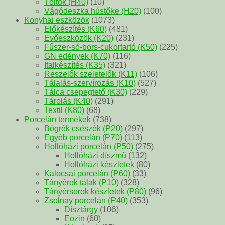
Töltők (H40)
(10)
Vágódeszka hústőke (H20)
(100)
Konyhai eszközök
(1073)
Előkészítés (K60)
(481)
Evőeszközök (K20)
(231)
Fűszer-só-bors-cukortartó (K50)
(225)
GN edények (K70)
(116)
Italkészítés (K35)
(321)
Reszelők szeletelők (K11)
(106)
Tálalás-szervírozás (K10)
(527)
Tálca csepegtető (K30)
(229)
Tárolás (K40)
(291)
Textil (K80)
(68)
Porcelán termékek
(738)
Bögrék csészék (P20)
(297)
Egyéb porcelán (P70)
(113)
Hollóházi porcelán (P50)
(275)
Hollóházi díszmű
(132)
Hollóházi készletek
(80)
Kalocsai porcelán (P60)
(33)
Tányérok tálak (P10)
(328)
Tányérsorok készletek (P80)
(96)
Zsolnay porcelán (P40)
(353)
Dísztárgy
(106)
Eozin
(60)