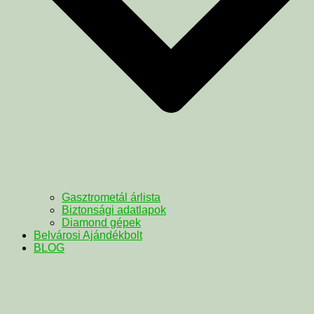
Gasztrometál árlista
Biztonsági adatlapok
Diamond gépek
Belvárosi Ajándékbolt
BLOG