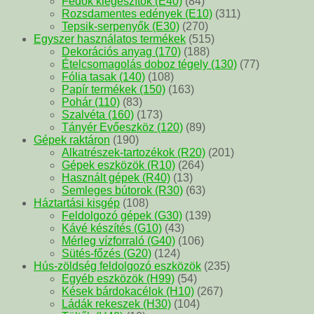
Fedők kiegészítők (E40)
(84)
Rozsdamentes edények (E10)
(311)
Tepsik-serpenyők (E30)
(270)
Egyszer használatos termékek
(515)
Dekorációs anyag (170)
(188)
Ételcsomagolás doboz tégely (130)
(77)
Fólia tasak (140)
(108)
Papír termékek (150)
(163)
Pohár (110)
(83)
Szalvéta (160)
(173)
Tányér Evőeszköz (120)
(89)
Gépek raktáron
(190)
Alkatrészek-tartozékok (R20)
(201)
Gépek eszközök (R10)
(264)
Használt gépek (R40)
(13)
Semleges bútorok (R30)
(63)
Háztartási kisgép
(108)
Feldolgozó gépek (G30)
(139)
Kávé készítés (G10)
(43)
Mérleg vízforraló (G40)
(106)
Sütés-főzés (G20)
(124)
Hús-zöldség feldolgozó eszközök
(235)
Egyéb eszközök (H99)
(54)
Kések bárdokacélok (H10)
(267)
Ládák rekeszek (H30)
(104)