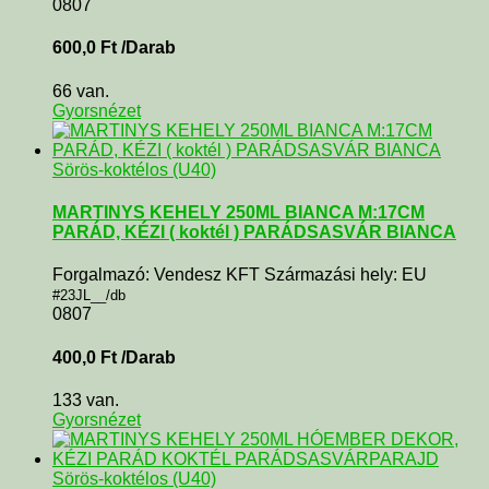
0807
600,0
Ft
/Darab
66 van.
Gyorsnézet
Sörös-koktélos (U40)
MARTINYS KEHELY 250ML BIANCA M:17CM
PARÁD, KÉZI ( koktél ) PARÁDSASVÁR BIANCA
Forgalmazó: Vendesz KFT Származási hely: EU
#23JL__/db
0807
400,0
Ft
/Darab
133 van.
Gyorsnézet
Sörös-koktélos (U40)