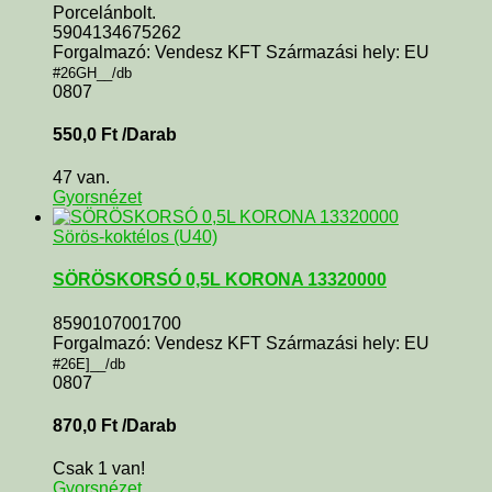
Porcelánbolt.
5904134675262
Forgalmazó: Vendesz KFT Származási hely: EU
#26GH__/db
0807
550,0
Ft
/Darab
47 van.
Gyorsnézet
Sörös-koktélos (U40)
SÖRÖSKORSÓ 0,5L KORONA 13320000
8590107001700
Forgalmazó: Vendesz KFT Származási hely: EU
#26E]__/db
0807
870,0
Ft
/Darab
Csak 1 van!
Gyorsnézet