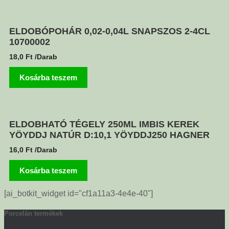
ELDOBÓPOHÁR 0,02-0,04L SNAPSZOS 2-4CL
10700002
18,0
Ft
/Darab
Kosárba teszem
ELDOBHATÓ TÉGELY 250ML IMBIS KEREK
YÖYDDJ NATÚR D:10,1 YÖYDDJ250 HAGNER
16,0
Ft
/Darab
Kosárba teszem
[ai_botkit_widget id="cf1a11a3-4e4e-40"]
Porcelán termékek