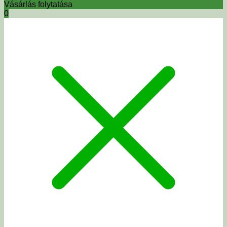
Vásárlás folytatása
0