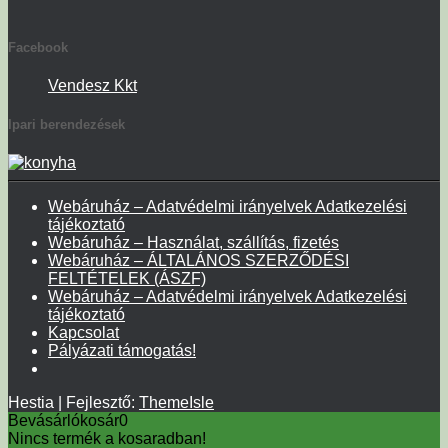
Facebook
Vendesz Kkt
Ipari berendezések
Webáruház – Adatvédelmi irányelvek Adatkezelési
tájékoztató
Webáruház – Használat, szállítás, fizetés
Webáruház – ÁLTALÁNOS SZERZŐDÉSI
FELTÉTELEK (ÁSZF)
Webáruház – Adatvédelmi irányelvek Adatkezelési
tájékoztató
Kapcsolat
Pályázati támogatás!
Hestia | Fejlesztő:
ThemeIsle
Bevásárlókosár
0
Nincs termék a kosaradban!