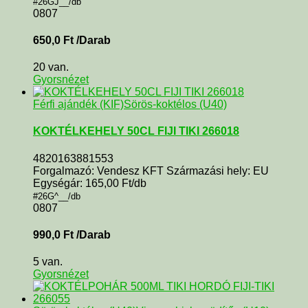
#26GJ__/db
0807
650,0
Ft
/Darab
20 van.
Gyorsnézet
Férfi ajándék (KIF)
Sörös-koktélos (U40)
KOKTÉLKEHELY 50CL FIJI TIKI 266018
4820163881553
Forgalmazó: Vendesz KFT Származási hely: EU
Egységár: 165,00 Ft/db
#26G^__/db
0807
990,0
Ft
/Darab
5 van.
Gyorsnézet