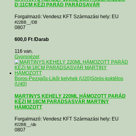
D:11CM KÉZI PARÁD PARÁDSAVÁR
Forgalmazó: Vendesz KFT Származási hely: EU
#22BB__/DB
0807
600,0
Ft
/Darab
116 van.
Gyorsnézet
Boros-Pezsgős-Likőr kelyhek (U20)
Sörös-koktélos
(U40)
MARTINYS KEHELY 220ML HÁMOZOTT PARÁD
KÉZI M:18CM PARÁDSASVÁR MARTINY
HÁMOZOTT
Forgalmazó: Vendesz KFT Származási hely: EU
#22BB__/db
0807