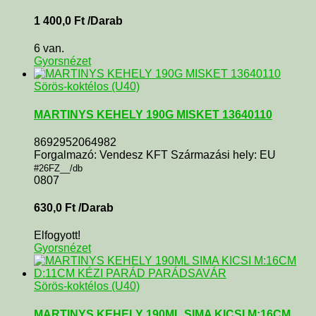
1 400,0
Ft
/Darab
6 van.
Gyorsnézet
Sörös-koktélos (U40)
MARTINYS KEHELY 190G MISKET 13640110
8692952064982
Forgalmazó: Vendesz KFT Származási hely: EU
#26FZ__/db
0807
630,0
Ft
/Darab
Elfogyott!
Gyorsnézet
Sörös-koktélos (U40)
MARTINYS KEHELY 190ML SIMA KICSI M:16CM