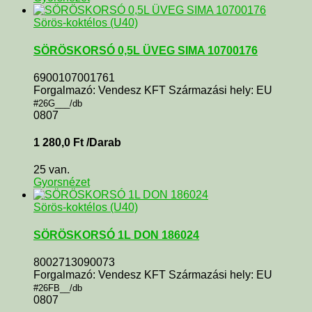
Sörös-koktélos (U40)
SÖRÖSKORSÓ 0,5L ÜVEG SIMA 10700176
6900107001761
Forgalmazó: Vendesz KFT Származási hely: EU
#26G___/db
0807
1 280,0
Ft
/Darab
25 van.
Gyorsnézet
Sörös-koktélos (U40)
SÖRÖSKORSÓ 1L DON 186024
8002713090073
Forgalmazó: Vendesz KFT Származási hely: EU
#26FB__/db
0807