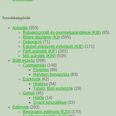
Termékkategóriák
Ajándék
(353)
Babaköszöntő és gyermekajándékok (KIB)
(85)
Bögre dísztárgy (KII)
(595)
Dekoráció
(71)
Esküvő eljegyzés évforduló (KIE)
(171)
Férfi ajándék (KIF)
(281)
Női ajándék (KIN)
(535)
Büfé eszköz
(286)
Csomagolás
(148)
Elviteles
(86)
Helyben fogyasztás
(83)
Eszközök
(82)
Higénia
(54)
Tálaló, főző eszközök
(28)
Gépek
(45)
Hűtők
(14)
Snack készülékek
(32)
Edények
(293)
Bevonatos edények (E20)
(170)