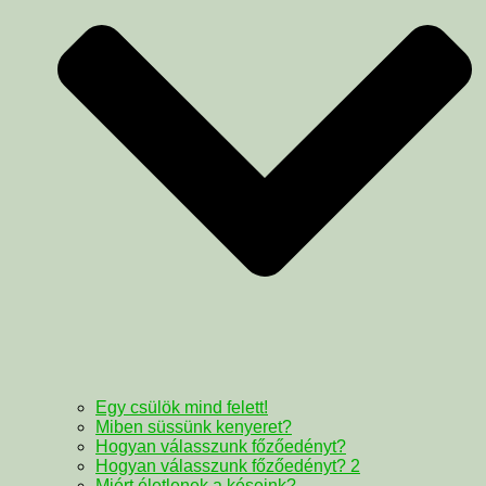
Egy csülök mind felett!
Miben süssünk kenyeret?
Hogyan válasszunk főzőedényt?
Hogyan válasszunk főzőedényt? 2
Miért életlenek a késeink?