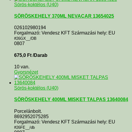
Sörös-koktélos (U40)
SÖRÖSKEHELY 370ML NEVACAR 13654025
026102980194
Forgalmazó: Vendesz KFT Származási hely: EU
#26GX__/DB
0807
675,0
Ft
/Darab
10 van.
Gyorsnézet
Sörös-koktélos (U40)
SÖRÖSKEHELY 400ML MISKET TALPAS 13640084
Porcelánbolt.
8692952075285
Forgalmazó: Vendesz KFT Származási hely: EU
#26FE__/db