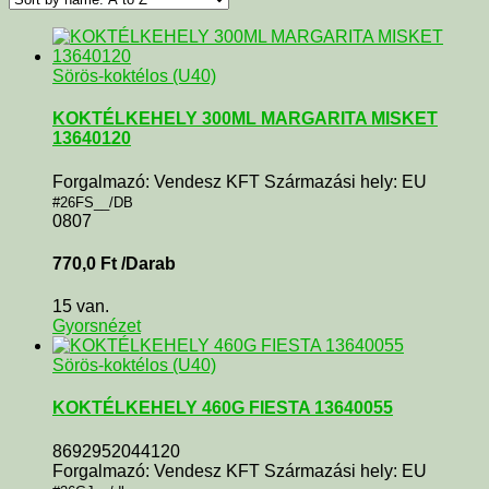
Sörös-koktélos (U40)
KOKTÉLKEHELY 300ML MARGARITA MISKET
13640120
Forgalmazó: Vendesz KFT Származási hely: EU
#26FS__/DB
0807
770,0
Ft
/Darab
15 van.
Gyorsnézet
Sörös-koktélos (U40)
KOKTÉLKEHELY 460G FIESTA 13640055
8692952044120
Forgalmazó: Vendesz KFT Származási hely: EU