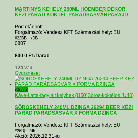
MARTINYS KEHELY 250ML HÓEMBER DEKOR,
KÉZI PARÁD KOKTÉL PARÁDSASVÁRPARAJD
Porcelánbolt.
Forgalmazó: Vendesz KFT Származási hely: EU
#22BB__/DB
0807
800,0
Ft
/Darab
124 van.
Gyorsnézet
Akció!
Kávé-Latte-fagylalt kelyhek (U50)
Sörös-koktélos (U40)
SÖRÖSKEHELY 240ML DZINGA 26294 BEER KÉZI
PARÁD PARÁDSASVÁR X FORMA DZINGA
Forgalmazó: Vendesz KFT Származási hely: EU
#26D]__/db
Akció: 2026.12.31-ig