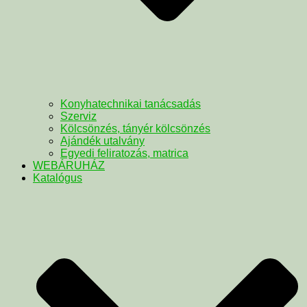
Konyhatechnikai tanácsadás
Szerviz
Kölcsönzés, tányér kölcsönzés
Ajándék utalvány
Egyedi feliratozás, matrica
WEBÁRUHÁZ
Katalógus