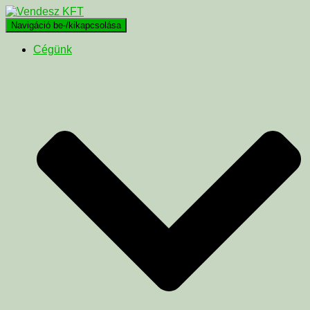
Navigáció be-/kikapcsolása
Cégünk