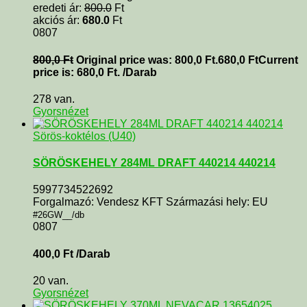
eredeti ár:
800.0
Ft
akciós ár:
680.0
Ft
0807
800,0
Ft
Original price was: 800,0 Ft.
680,0
Ft
Current
price is: 680,0 Ft.
/Darab
278 van.
Gyorsnézet
Sörös-koktélos (U40)
SÖRÖSKEHELY 284ML DRAFT 440214 440214
5997734522692
Forgalmazó: Vendesz KFT Származási hely: EU
#26GW__/db
0807
400,0
Ft
/Darab
20 van.
Gyorsnézet