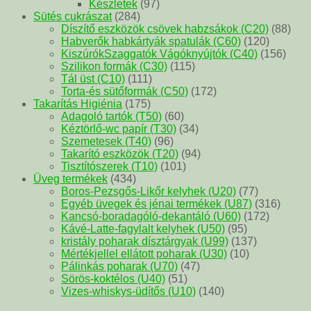
Készletek
(97)
Sütés cukrászat
(284)
Díszítő eszközök csövek habzsákok (C20)
(88)
Habverők habkártyák spatulák (C60)
(120)
KiszúrókSzaggatók Vágóknyújtók (C40)
(156)
Szilikon formák (C30)
(115)
Tál üst (C10)
(111)
Torta-és sütőformák (C50)
(172)
Takarítás Higiénia
(175)
Adagoló tartók (T50)
(60)
Kéztörlő-wc papír (T30)
(34)
Szemetesek (T40)
(96)
Takarító eszközök (T20)
(94)
Tisztítószerek (T10)
(101)
Üveg termékek
(434)
Boros-Pezsgős-Likőr kelyhek (U20)
(77)
Egyéb üvegek és jénai termékek (U87)
(316)
Kancsó-boradagóló-dekantáló (U60)
(172)
Kávé-Latte-fagylalt kelyhek (U50)
(95)
kristály poharak dísztárgyak (U99)
(137)
Mértékjellel ellátott poharak (U30)
(10)
Pálinkás poharak (U70)
(47)
Sörös-koktélos (U40)
(51)
Vizes-whiskys-üdítős (U10)
(140)