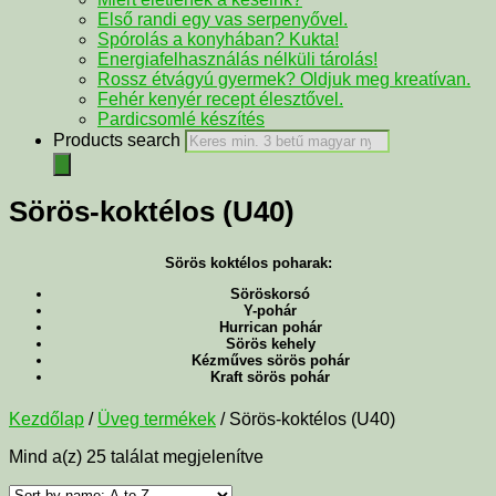
Első randi egy vas serpenyővel.
Spórolás a konyhában? Kukta!
Energiafelhasználás nélküli tárolás!
Rossz étvágyú gyermek? Oldjuk meg kreatívan.
Fehér kenyér recept élesztővel.
Pardicsomlé készítés
Products search
Sörös-koktélos (U40)
Sörös koktélos poharak:
Söröskorsó
Y-pohár
Hurrican pohár
Sörös kehely
Kézműves sörös pohár
Kraft sörös pohár
Kezdőlap
/
Üveg termékek
/ Sörös-koktélos (U40)
Mind a(z) 25 találat megjelenítve