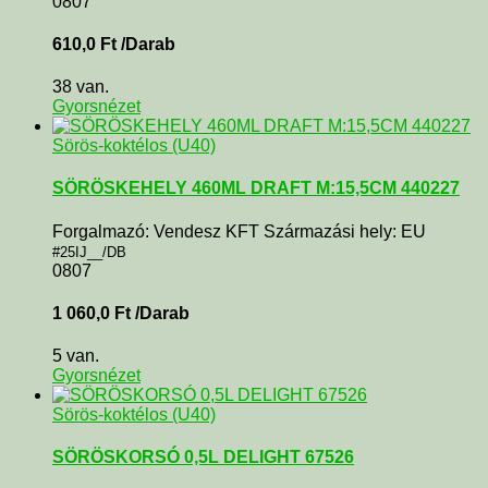
0807
610,0
Ft
/Darab
38 van.
Gyorsnézet
Sörös-koktélos (U40)
SÖRÖSKEHELY 460ML DRAFT M:15,5CM 440227
Forgalmazó: Vendesz KFT Származási hely: EU
#25IJ__/DB
0807
1 060,0
Ft
/Darab
5 van.
Gyorsnézet
Sörös-koktélos (U40)
SÖRÖSKORSÓ 0,5L DELIGHT 67526