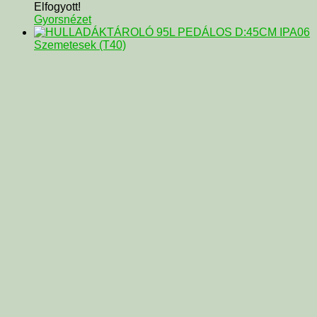
Elfogyott!
Gyorsnézet
Szemetesek (T40)
HULLADÁKTÁROLÓ 95L PEDÁLOS D:45CM IPA06
Forgalmazó: Vendesz KFT Származási hely: EU
#26GB__/db
0807
111 760,0
Ft
/Darab
Elfogyott!
Gyorsnézet
Higénia
Szemetesek (T40)
HULLADÉKGYŰJTŐ FEKETE 56,5CM HAMUZÓS
M: 15X56CM 63250002
8590630500022
Forgalmazó: Vendesz KFT Származási hely: EU