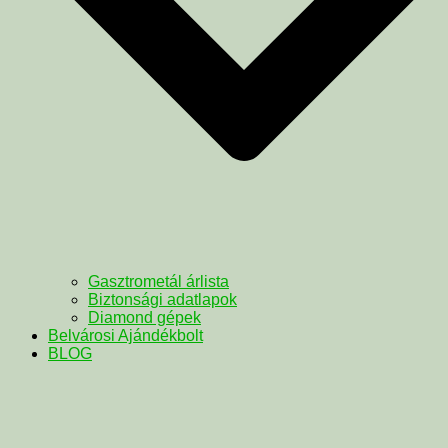
Gasztrometál árlista
Biztonsági adatlapok
Diamond gépek
Belvárosi Ajándékbolt
BLOG