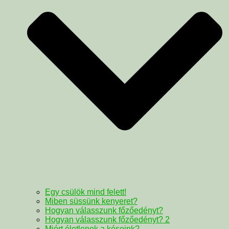
Egy csülök mind felett!
Miben süssünk kenyeret?
Hogyan válasszunk főzőedényt?
Hogyan válasszunk főzőedényt? 2
Miért életlenek a késeink?