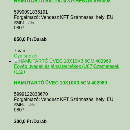
HAMUTARTÓ RM 10CM 3 PIHENŐS VR0098
5999091836191
Forgalmazó: Vendesz KFT Származási hely: EU
#24FJ__/db
0807
850,0
Ft
/Darab
7 van.
Gyorsnézet
Egyéb üvegek és jénai termékek (U87)
Szemetesek
(T40)
HAMUTARTÓ ÜVEG 10X10X3,5CM 402969
5999122833670
Forgalmazó: Vendesz KFT Származási hely: EU
#24HU__/db
0807
300,0
Ft
/Darab