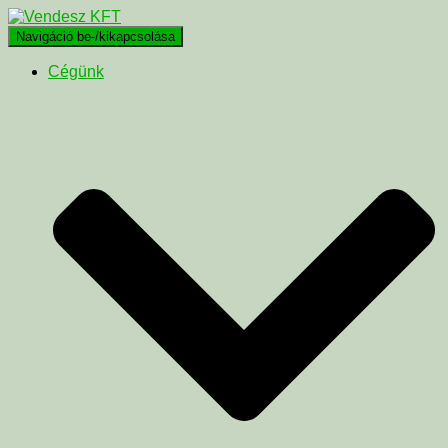
Navigáció be-/kikapcsolása
Cégünk