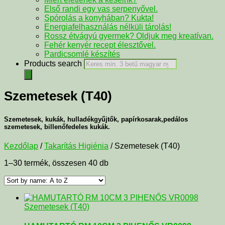
Első randi egy vas serpenyővel.
Spórolás a konyhában? Kukta!
Energiafelhasználás nélküli tárolás!
Rossz étvágyú gyermek? Oldjuk meg kreatívan.
Fehér kenyér recept élesztővel.
Pardicsomlé készítés
Products search
Szemetesek (T40)
Szemetesek, kukák, hulladékgyűjtők, papírkosarak,pedálos
szemetesek, billenőfedeles kukák.
Kezdőlap
/
Takarítás Higiénia
/ Szemetesek (T40)
1–30 termék, összesen 40 db
Szemetesek (T40)