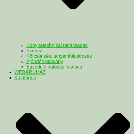
Konyhatechnikai tanácsadás
Szerviz
Kölcsönzés, tányér kölcsönzés
Ajándék utalvány
Egyedi feliratozás, matrica
WEBÁRUHÁZ
Katalógus