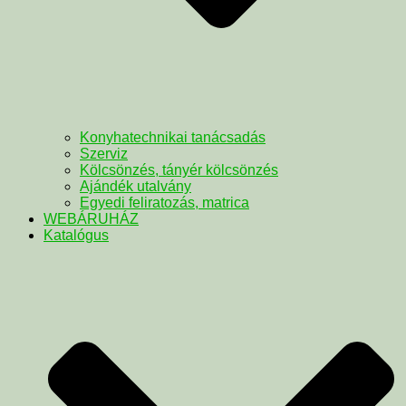
Konyhatechnikai tanácsadás
Szerviz
Kölcsönzés, tányér kölcsönzés
Ajándék utalvány
Egyedi feliratozás, matrica
WEBÁRUHÁZ
Katalógus