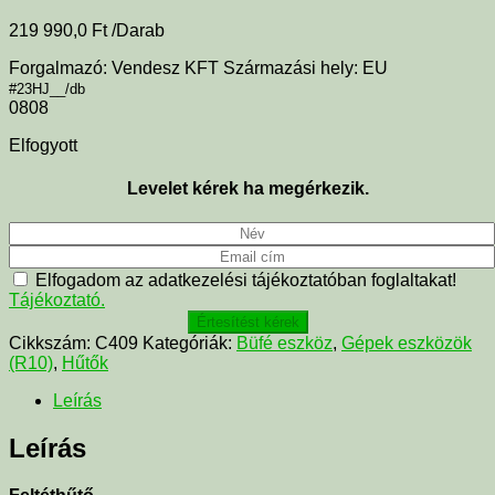
219 990,0
Ft
/Darab
Forgalmazó: Vendesz KFT Származási hely: EU
#23HJ__/db
0808
Elfogyott
Levelet kérek ha megérkezik.
Elfogadom az adatkezelési tájékoztatóban foglaltakat!
Tájékoztató.
Értesítést kérek
Cikkszám:
C409
Kategóriák:
Büfé eszköz
,
Gépek eszközök
(R10)
,
Hűtők
Leírás
Leírás