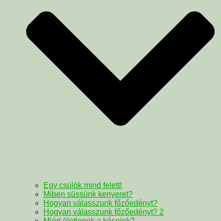
Egy csülök mind felett!
Miben süssünk kenyeret?
Hogyan válasszunk főzőedényt?
Hogyan válasszunk főzőedényt? 2
Miért életlenek a késeink?