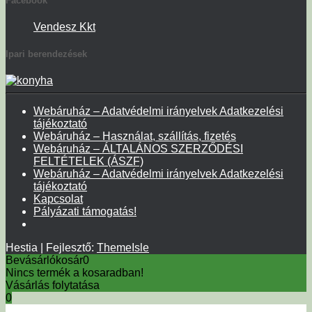
Facebook
Vendesz Kkt
Ipari berendezések
Webáruház – Adatvédelmi irányelvek Adatkezelési
tájékoztató
Webáruház – Használat, szállítás, fizetés
Webáruház – ÁLTALÁNOS SZERZŐDÉSI
FELTÉTELEK (ÁSZF)
Webáruház – Adatvédelmi irányelvek Adatkezelési
tájékoztató
Kapcsolat
Pályázati támogatás!
Hestia | Fejlesztő:
ThemeIsle
Bevásárlókosár
0
Nincs termék a kosaradban!
Vásárlás folytatása
0