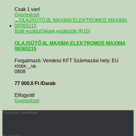
Csak 1 van!
Gyorsnézet
Büfé eszköz
Gépek eszközök (R10)
OLAJSÜTŐ 8L MAXIMA ELEKTROMOS MAXIMA
09365215
Forgalmazó: Vendesz KFT Származási hely: EU
#25BK__/db
0808
77 000,0
Ft
/Darab
Elfogyott!
Gyorsnézet
Porcelán termékek