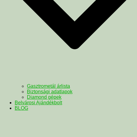
Gasztrometál árlista
Biztonsági adatlapok
Diamond gépek
Belvárosi Ajándékbolt
BLOG