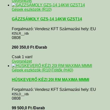
Gyorsnézet
Gépek eszközök (R10)
GÁZZSÁMOLY GZS-14 14KW GZST14
Forgalmazó: Vendesz KFT Származási hely: EU
#25LR__/db
0808
260 350,0
Ft
/Darab
Csak 1 van!
Gyorsnézet
Gépek eszközök (R10)
Töltők (H40)
HÚSKEVERŐ KÉZI 20l RM MAXIMA MMMI
Forgalmazó: Vendesz KFT Származási hely: EU
#25LD__/db
0808
99 500,0
Ft
/Darab