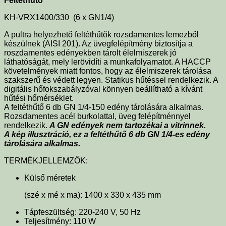
Feltéthűtő
KH-VRX1400/330 (6 x GN1/4)
A pultra helyezhető feltéthűtők rozsdamentes lemezből
készülnek (AISI 201). Az üvegfelépítmény biztosítja a
roszdamentes edényekben tárolt élelmiszerek jó
láthatóságát, mely lerövidíti a munkafolyamatot. A HACCP
követelmények miatt fontos, hogy az élelmiszerek tárolása
szakszerű és védett legyen. Statikus hűtéssel rendelkezik. A
digitális hőfokszabályzóval könnyen beállítható a kívánt
hűtési hőmérséklet.
A feltéthűtő 6 db GN 1/4-150 edény tárolására alkalmas.
Rozsdamentes acél burkolattal, üveg felépítménnyel
rendelkezik.
A GN edények nem tartozékai a vitrinnek.
A kép illusztráció, ez a feltéthűtő 6 db GN 1/4-es edény
tárolására alkalmas.
TERMÉKJELLEMZŐK:
Külső méretek
(szé x mé x ma): 1400 x 330 x 435 mm
Tápfeszültség: 220-240 V, 50 Hz
Teljesítmény: 110 W