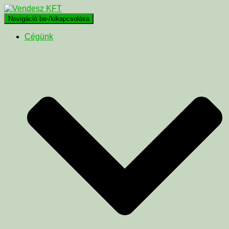
Navigáció be-/kikapcsolása
Cégünk