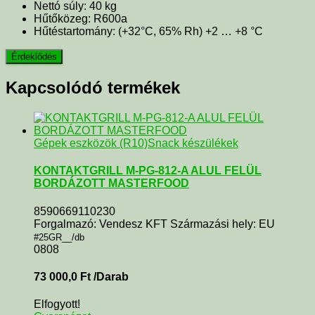
Nettó súly: 40 kg
Hűtőközeg: R600a
Hűtéstartomány: (+32°C, 65% Rh) +2 … +8 °C
Kapcsolódó termékek
Gépek eszközök (R10)
Snack készülékek
KONTAKTGRILL M-PG-812-A ALUL FELÜL
BORDÁZOTT MASTERFOOD
8590669110230
Forgalmazó: Vendesz KFT Származási hely: EU
#25GR__/db
0808
73 000,0
Ft
/Darab
Elfogyott!