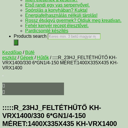
Első randi egy vas serpenyővel.
Spórolás a konyhában? Kukta!
Energiafelhasználás nélküli tárolás!
Rossz étvágyú gyermek? Oldjuk meg kreatívan.
Fehér kenyér recept élesztővel.
Pardicsomlé készítés
Products search
Kezdőlap
/
Büfé
eszköz
/
Gépek
/
Hűtők
/ :::::R_23HJ_FELTÉTHŰTŐ KH-
VRX1400/330 6*GN1/4-150 MÉRET:1400X335X435 KH-
VRX1400
:::::R_23HJ_FELTÉTHŰTŐ KH-
VRX1400/330 6*GN1/4-150
MÉRET:1400X335X435 KH-VRX1400