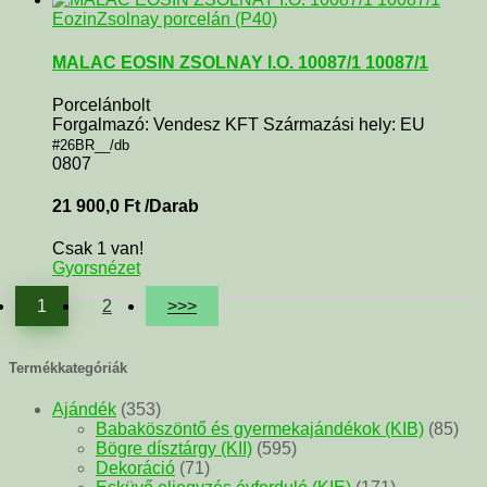
Eozin
Zsolnay porcelán (P40)
MALAC EOSIN ZSOLNAY I.O. 10087/1 10087/1
Porcelánbolt
Forgalmazó: Vendesz KFT Származási hely: EU
#26BR__/db
0807
21 900,0
Ft
/Darab
Csak 1 van!
Gyorsnézet
1
2
>>>
Termékkategóriák
Ajándék
(353)
Babaköszöntő és gyermekajándékok (KIB)
(85)
Bögre dísztárgy (KII)
(595)
Dekoráció
(71)