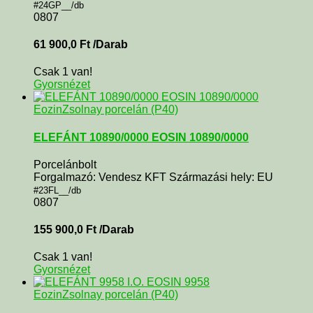
#24GP__/db
0807
61 900,0
Ft
/Darab
Csak 1 van!
Gyorsnézet
Eozin
Zsolnay porcelán (P40)
ELEFÁNT 10890/0000 EOSIN 10890/0000
Porcelánbolt
Forgalmazó: Vendesz KFT Származási hely: EU
#23FL__/db
0807
155 900,0
Ft
/Darab
Csak 1 van!
Gyorsnézet
Eozin
Zsolnay porcelán (P40)