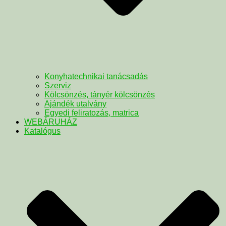
Konyhatechnikai tanácsadás
Szerviz
Kölcsönzés, tányér kölcsönzés
Ajándék utalvány
Egyedi feliratozás, matrica
WEBÁRUHÁZ
Katalógus