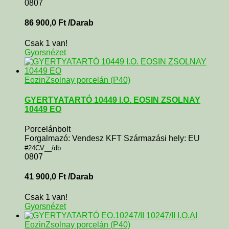
0807
86 900,0
Ft
/Darab
Csak 1 van!
Gyorsnézet
Eozin
Zsolnay porcelán (P40)
GYERTYATARTÓ 10449 I.O. EOSIN ZSOLNAY
10449 EO
Porcelánbolt
Forgalmazó: Vendesz KFT Származási hely: EU
#24CV__/db
0807
41 900,0
Ft
/Darab
Csak 1 van!
Gyorsnézet
Eozin
Zsolnay porcelán (P40)