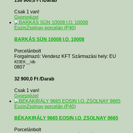
136 900,0
Ft
/Darab
Csak 1 van!
Gyorsnézet
Eozin
Zsolnay porcelán (P40)
BARKÁS SÜN 10008 I.O. 10008
Porcelánbolt
Forgalmazó: Vendesz KFT Származási hely: EU
#23EK__/db
0807
32 900,0
Ft
/Darab
Csak 1 van!
Gyorsnézet
Eozin
Zsolnay porcelán (P40)
BÉKAKIRÁLY 9665 EOSIN I.O. ZSOLNAY 9665
Porcelánbolt