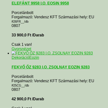
ELEFÁNT 9958 I.O. EOSIN 9958
Porcelánbolt
Forgalmazó: Vendesz KFT Származási hely: EU
#26FR__/db
0807
33 900,0
Ft
/Darab
Csak 1 van!
Gyorsnézet
Dekoráció
Eozin
FEKVŐ ŐZ 9283 I.O. ZSOLNAY EOZIN 9283
Porcelánbolt
Forgalmazó: Vendesz KFT Származási hely: EU
#25CG__/db
0807
42 900,0
Ft
/Darab