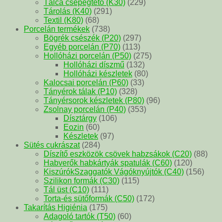
Tálca csepegtető (K30)
(229)
Tárolás (K40)
(291)
Textil (K80)
(68)
Porcelán termékek
(738)
Bögrék csészék (P20)
(297)
Egyéb porcelán (P70)
(113)
Hollóházi porcelán (P50)
(275)
Hollóházi díszmű
(132)
Hollóházi készletek
(80)
Kalocsai porcelán (P60)
(33)
Tányérok tálak (P10)
(328)
Tányérsorok készletek (P80)
(96)
Zsolnay porcelán (P40)
(353)
Dísztárgy
(106)
Eozin
(60)
Készletek
(97)
Sütés cukrászat
(284)
Díszítő eszközök csövek habzsákok (C20)
(88)
Habverők habkártyák spatulák (C60)
(120)
KiszúrókSzaggatók Vágóknyújtók (C40)
(156)
Szilikon formák (C30)
(115)
Tál üst (C10)
(111)
Torta-és sütőformák (C50)
(172)
Takarítás Higiénia
(175)
Adagoló tartók (T50)
(60)