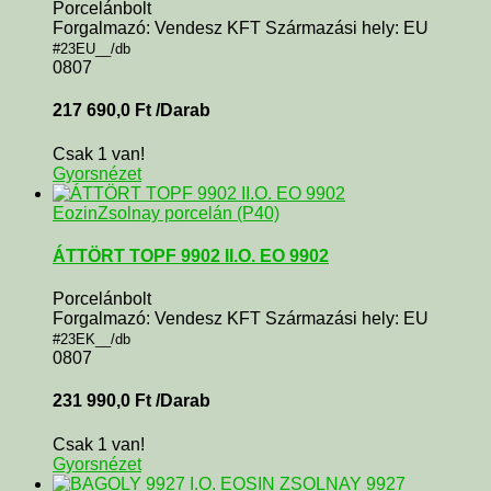
Porcelánbolt
Forgalmazó: Vendesz KFT Származási hely: EU
#23EU__/db
0807
217 690,0
Ft
/Darab
Csak 1 van!
Gyorsnézet
Eozin
Zsolnay porcelán (P40)
ÁTTÖRT TOPF 9902 II.O. EO 9902
Porcelánbolt
Forgalmazó: Vendesz KFT Származási hely: EU
#23EK__/db
0807
231 990,0
Ft
/Darab
Csak 1 van!
Gyorsnézet