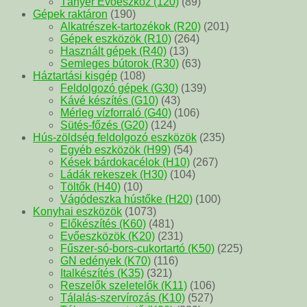
Tányér Evőeszköz (120)
(89)
Gépek raktáron
(190)
Alkatrészek-tartozékok (R20)
(201)
Gépek eszközök (R10)
(264)
Használt gépek (R40)
(13)
Semleges bútorok (R30)
(63)
Háztartási kisgép
(108)
Feldolgozó gépek (G30)
(139)
Kávé készítés (G10)
(43)
Mérleg vízforraló (G40)
(106)
Sütés-főzés (G20)
(124)
Hús-zöldség feldolgozó eszközök
(235)
Egyéb eszközök (H99)
(54)
Kések bárdokacélok (H10)
(267)
Ládák rekeszek (H30)
(104)
Töltők (H40)
(10)
Vágódeszka hústőke (H20)
(100)
Konyhai eszközök
(1073)
Előkészítés (K60)
(481)
Evőeszközök (K20)
(231)
Fűszer-só-bors-cukortartó (K50)
(225)
GN edények (K70)
(116)
Italkészítés (K35)
(321)
Reszelők szeletelők (K11)
(106)
Tálalás-szervírozás (K10)
(527)