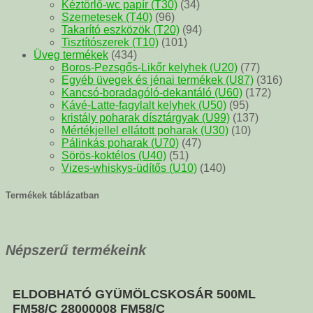
Kéztörlő-wc papír (T30)
(34)
Szemetesek (T40)
(96)
Takarító eszközök (T20)
(94)
Tisztítószerek (T10)
(101)
Üveg termékek
(434)
Boros-Pezsgős-Likőr kelyhek (U20)
(77)
Egyéb üvegek és jénai termékek (U87)
(316)
Kancsó-boradagóló-dekantáló (U60)
(172)
Kávé-Latte-fagylalt kelyhek (U50)
(95)
kristály poharak dísztárgyak (U99)
(137)
Mértékjellel ellátott poharak (U30)
(10)
Pálinkás poharak (U70)
(47)
Sörös-koktélos (U40)
(51)
Vizes-whiskys-üdítős (U10)
(140)
Termékek táblázatban
Népszerű termékeink
ELDOBHATÓ GYÜMÖLCSKOSÁR 500ML
FM58/C 28000008 FM58/C