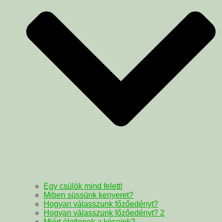
Egy csülök mind felett!
Miben süssünk kenyeret?
Hogyan válasszunk főzőedényt?
Hogyan válasszunk főzőedényt? 2
Miért életlenek a késeink?