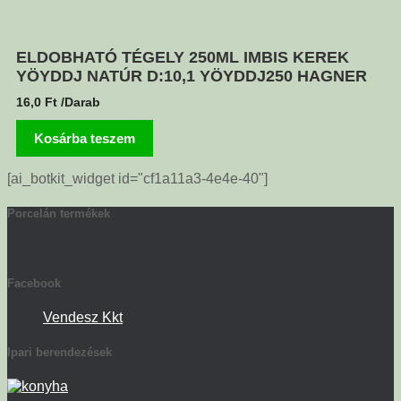
ELDOBHATÓ TÉGELY 250ML IMBIS KEREK
YÖYDDJ NATÚR D:10,1 YÖYDDJ250 HAGNER
16,0
Ft
/Darab
Kosárba teszem
[ai_botkit_widget id="cf1a11a3-4e4e-40"]
Porcelán termékek
Facebook
Vendesz Kkt
Ipari berendezések