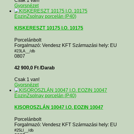
Csak 1 van!
Gyorsnézet
Eozin
Zsolnay porcelán (P40)
KISKERESZT 10175 I.O. 10175
Porcelánbolt
Forgalmazó: Vendesz KFT Származási hely: EU
#23LA__/db
0807
42 900,0
Ft
/Darab
Csak 1 van!
Gyorsnézet
Eozin
Zsolnay porcelán (P40)
KISOROSZLÁN 10047 I.O. EOZIN 10047
Porcelánbolt
Forgalmazó: Vendesz KFT Származási hely: EU
#25LI__/db