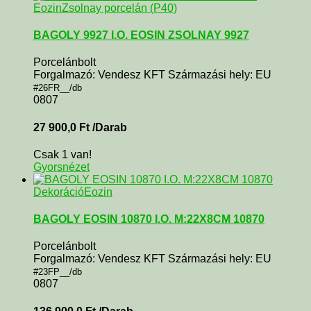
Eozin
Zsolnay porcelán (P40)
BAGOLY 9927 I.O. EOSIN ZSOLNAY 9927
Porcelánbolt
Forgalmazó: Vendesz KFT Származási hely: EU
#26FR__/db
0807
27 900,0
Ft
/Darab
Csak 1 van!
Gyorsnézet
Dekoráció
Eozin
BAGOLY EOSIN 10870 I.O. M:22X8CM 10870
Porcelánbolt
Forgalmazó: Vendesz KFT Származási hely: EU
#23FP__/db
0807