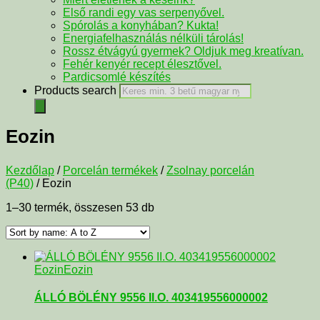
Első randi egy vas serpenyővel.
Spórolás a konyhában? Kukta!
Energiafelhasználás nélküli tárolás!
Rossz étvágyú gyermek? Oldjuk meg kreatívan.
Fehér kenyér recept élesztővel.
Pardicsomlé készítés
Products search
Eozin
Kezdőlap
/
Porcelán termékek
/
Zsolnay porcelán
(P40)
/ Eozin
1–30 termék, összesen 53 db
Eozin
Eozin
ÁLLÓ BÖLÉNY 9556 II.O. 403419556000002