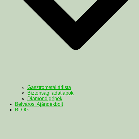
Gasztrometál árlista
Biztonsági adatlapok
Diamond gépek
Belvárosi Ajándékbolt
BLOG