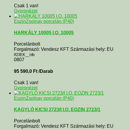
Csak 1 van!
Gyorsnézet
Eozin
Zsolnay porcelán (P40)
HARKÁLY 10005 I.O. 10005
Porcelánbolt
Forgalmazó: Vendesz KFT Származási hely: EU
#23EK__/db
0807
95 590,0
Ft
/Darab
Csak 1 van!
Gyorsnézet
Eozin
Zsolnay porcelán (P40)
KAGYLÓ KICSI 2723/I I.O. EOZIN 2723/1
Porcelánbolt
Forgalmazó: Vendesz KFT Származási hely: EU