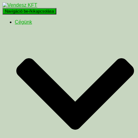
Navigáció be-/kikapcsolása
Cégünk