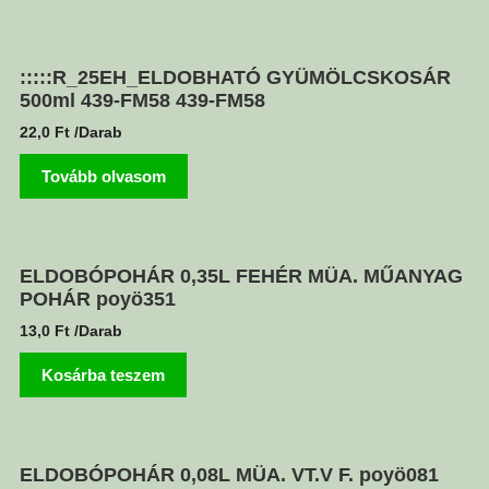
:::::R_25EH_ELDOBHATÓ GYÜMÖLCSKOSÁR
500ml 439-FM58 439-FM58
22,0
Ft
/Darab
Tovább olvasom
ELDOBÓPOHÁR 0,35L FEHÉR MÜA. MŰANYAG
POHÁR poyö351
13,0
Ft
/Darab
Kosárba teszem
ELDOBÓPOHÁR 0,08L MÜA. VT.V F. poyö081