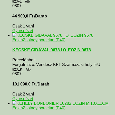
#23FL__/db
0807
44 900,0
Ft
/Darab
Csak 1 van!
Gyorsnézet
Eozin
Zsolnay porcelán (P40)
KECSKE GIDÁVAL 9678 I.O. EOZIN 9678
Porcelánbolt
Forgalmazó: Vendesz KFT Származási hely: EU
#23EK__/db
0807
101 090,0
Ft
/Darab
Csak 2 van!
Gyorsnézet
Eozin
Zsolnay porcelán (P40)