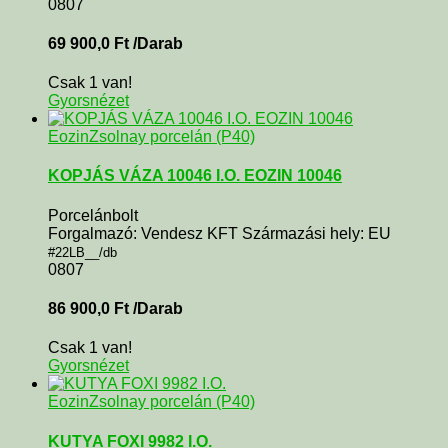
0807
69 900,0
Ft
/Darab
Csak 1 van!
Gyorsnézet
Eozin
Zsolnay porcelán (P40)
KOPJÁS VÁZA 10046 I.O. EOZIN 10046
Porcelánbolt
Forgalmazó: Vendesz KFT Származási hely: EU
#22LB__/db
0807
86 900,0
Ft
/Darab
Csak 1 van!
Gyorsnézet
Eozin
Zsolnay porcelán (P40)
KUTYA FOXI 9982 I.O.