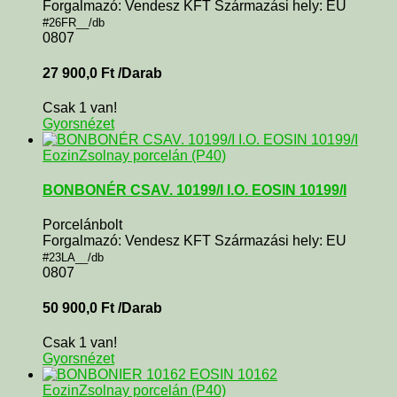
Forgalmazó: Vendesz KFT Származási hely: EU
#26FR__/db
0807
27 900,0
Ft
/Darab
Csak 1 van!
Gyorsnézet
Eozin
Zsolnay porcelán (P40)
BONBONÉR CSAV. 10199/I I.O. EOSIN 10199/I
Porcelánbolt
Forgalmazó: Vendesz KFT Származási hely: EU
#23LA__/db
0807
50 900,0
Ft
/Darab
Csak 1 van!
Gyorsnézet
Eozin
Zsolnay porcelán (P40)