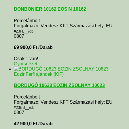
BONBONIER 10162 EOSIN 10162
Porcelánbolt
Forgalmazó: Vendesz KFT Származási hely: EU
#23FL__/db
0807
69 900,0
Ft
/Darab
Csak 1 van!
Gyorsnézet
Eozin
Férfi ajándék (KIF)
BORDUGÓ 10623 EOZIN ZSOLNAY 10623
Porcelánbolt
Forgalmazó: Vendesz KFT Származási hely: EU
#23EB__/db
0807
42 900,0
Ft
/Darab