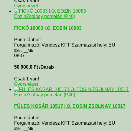
Csak 1 van!
Gyorsnézet
Eozin
Zsolnay porcelán (P40)
FICKÓ 10083 I.O. EOZIN 10083
Porcelánbolt
Forgalmazó: Vendesz KFT Származási hely: EU
#25LI__/db
0807
50 900,0
Ft
/Darab
Csak 1 van!
Gyorsnézet
Eozin
Zsolnay porcelán (P40)
FÜLES KOSÁR 10517 I.O. EOSIN ZSOLNAY 10517
Porcelánbolt
Forgalmazó: Vendesz KFT Származási hely: EU
#25LI__/db