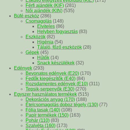
Esküvő eljegyzés évforduló (KIE)
(171)
Férfi ajándék (KIF)
(281)
Női ajándék (KIN)
(535)
Büfé eszköz
(286)
Csomagolás
(148)
Elviteles
(86)
Helyben fogyasztás
(83)
Eszközök
(82)
Higénia
(54)
Tálaló, főző eszközök
(28)
Gépek
(45)
Hűtők
(14)
Snack készülékek
(32)
Edények
(293)
Bevonatos edények (E20)
(170)
Fedők kiegészítők (E40)
(84)
Rozsdamentes edények (E10)
(311)
Tepsik-serpenyők (E30)
(270)
Egyszer használatos termékek
(515)
Dekorációs anyag (170)
(188)
Ételcsomagolás doboz tégely (130)
(77)
Fólia tasak (140)
(108)
Papír termékek (150)
(163)
Pohár (110)
(83)
Szalvéta (160)
(173)