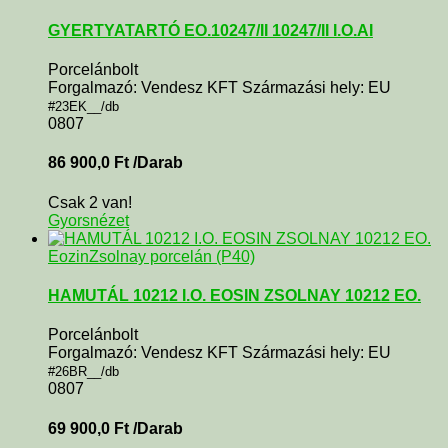
GYERTYATARTÓ EO.10247/II 10247/II I.O.AI
Porcelánbolt
Forgalmazó: Vendesz KFT Származási hely: EU
#23EK__/db
0807
86 900,0
Ft
/Darab
Csak 2 van!
Gyorsnézet
Eozin
Zsolnay porcelán (P40)
HAMUTÁL 10212 I.O. EOSIN ZSOLNAY 10212 EO.
Porcelánbolt
Forgalmazó: Vendesz KFT Származási hely: EU
#26BR__/db
0807
69 900,0
Ft
/Darab