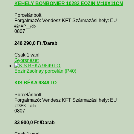
KEHELY BONBONIER 10282 EOZIN M:10X11CM
Porcelánbolt
Forgalmazó: Vendesz KFT Származási hely: EU
#24AP__/db
0807
246 290,0
Ft
/Darab
Csak 1 van!
Gyorsnézet
Eozin
Zsolnay porcelán (P40)
KIS BÉKA 9849 I.O.
Porcelánbolt
Forgalmazó: Vendesz KFT Származási hely: EU
#23EK__/db
0807
33 900,0
Ft
/Darab