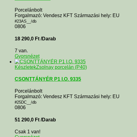
Porcelánbolt
Forgalmazó: Vendesz KFT Származási hely: EU
#23AS__/db
0806
18 290,0
Ft
/Darab
7 van.
Gyorsnézet
Készletek
Zsolnay porcelán (P40)
CSONTTÁNYÉR P1 I.O. 9335
Porcelánbolt
Forgalmazó: Vendesz KFT Származási hely: EU
#25DC__/db
0806
51 290,0
Ft
/Darab
Csak 1 van!