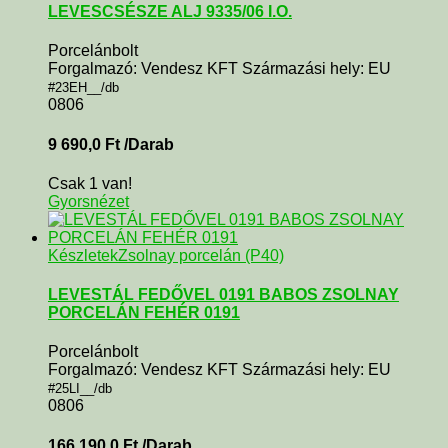
LEVESCSÉSZE ALJ 9335/06 I.O.
Porcelánbolt
Forgalmazó: Vendesz KFT Származási hely: EU
#23EH__/db
0806
9 690,0
Ft
/Darab
Csak 1 van!
Gyorsnézet
Készletek
Zsolnay porcelán (P40)
LEVESTÁL FEDŐVEL 0191 BABOS ZSOLNAY
PORCELÁN FEHÉR 0191
Porcelánbolt
Forgalmazó: Vendesz KFT Származási hely: EU
#25LI__/db
0806
166 190,0
Ft
/Darab