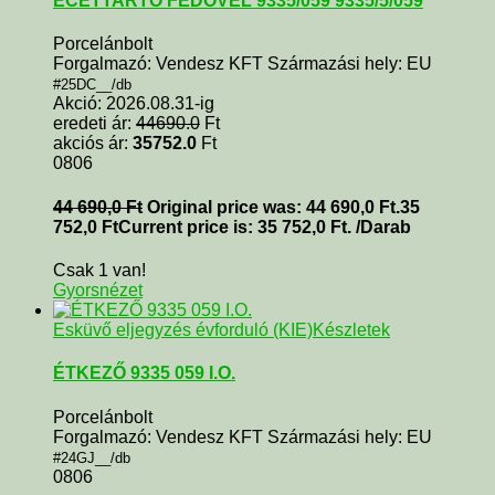
ECETTARTÓ FEDŐVEL 9335/059 9335/5/059
Porcelánbolt
Forgalmazó: Vendesz KFT Származási hely: EU
#25DC__/db
Akció: 2026.08.31-ig
eredeti ár:
44690.0
Ft
akciós ár:
35752.0
Ft
0806
44 690,0
Ft
Original price was: 44 690,0 Ft.
35
752,0
Ft
Current price is: 35 752,0 Ft.
/Darab
Csak 1 van!
Gyorsnézet
Esküvő eljegyzés évforduló (KIE)
Készletek
ÉTKEZŐ 9335 059 I.O.
Porcelánbolt
Forgalmazó: Vendesz KFT Származási hely: EU
#24GJ__/db
0806