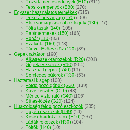
Rozsdamentes edények (E10)
(311)
Tepsik-serpenyők (E30)
(270)
Egyszer használatos termékek
(515)
Dekorációs anyag (170)
(188)
Ételcsomagolás doboz tégely (130)
(77)
Fólia tasak (140)
(108)
Papír termékek (150)
(163)
Pohár (110)
(83)
Szalvéta (160)
(173)
Tányér Evőeszköz (120)
(89)
Gépek raktáron
(190)
Alkatrészek-tartozékok (R20)
(201)
Gépek eszközök (R10)
(264)
Használt gépek (R40)
(13)
Semleges bútorok (R30)
(63)
Háztartási kisgép
(108)
Feldolgozó gépek (G30)
(139)
Kávé készítés (G10)
(43)
Mérleg vízforraló (G40)
(106)
Sütés-főzés (G20)
(124)
Hús-zöldség feldolgozó eszközök
(235)
Egyéb eszközök (H99)
(54)
Kések bárdokacélok (H10)
(267)
Ládák rekeszek (H30)
(104)
Töltők (H40)
(10)