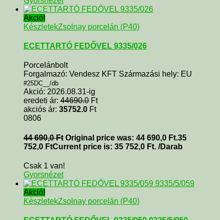
Gyorsnézet
Akció!
Készletek
Zsolnay porcelán (P40)
ECETTARTÓ FEDŐVEL 9335/026
Porcelánbolt
Forgalmazó: Vendesz KFT Származási hely: EU
#25DC__/db
Akció: 2026.08.31-ig
eredeti ár:
44690.0
Ft
akciós ár:
35752.0
Ft
0806
44 690,0
Ft
Original price was: 44 690,0 Ft.
35
752,0
Ft
Current price is: 35 752,0 Ft.
/Darab
Csak 1 van!
Gyorsnézet
Akció!
Készletek
Zsolnay porcelán (P40)