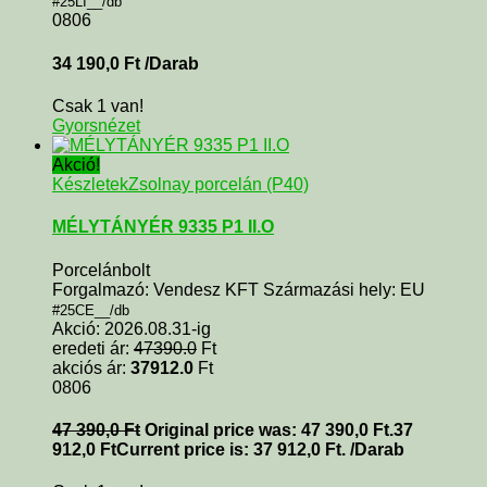
#25LI__/db
0806
34 190,0
Ft
/Darab
Csak 1 van!
Gyorsnézet
Akció!
Készletek
Zsolnay porcelán (P40)
MÉLYTÁNYÉR 9335 P1 II.O
Porcelánbolt
Forgalmazó: Vendesz KFT Származási hely: EU
#25CE__/db
Akció: 2026.08.31-ig
eredeti ár:
47390.0
Ft
akciós ár:
37912.0
Ft
0806
47 390,0
Ft
Original price was: 47 390,0 Ft.
37
912,0
Ft
Current price is: 37 912,0 Ft.
/Darab