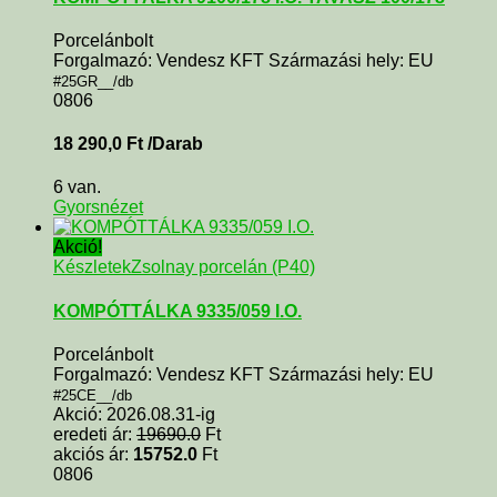
Porcelánbolt
Forgalmazó: Vendesz KFT Származási hely: EU
#25GR__/db
0806
18 290,0
Ft
/Darab
6 van.
Gyorsnézet
Akció!
Készletek
Zsolnay porcelán (P40)
KOMPÓTTÁLKA 9335/059 I.O.
Porcelánbolt
Forgalmazó: Vendesz KFT Származási hely: EU
#25CE__/db
Akció: 2026.08.31-ig
eredeti ár:
19690.0
Ft
akciós ár:
15752.0
Ft
0806