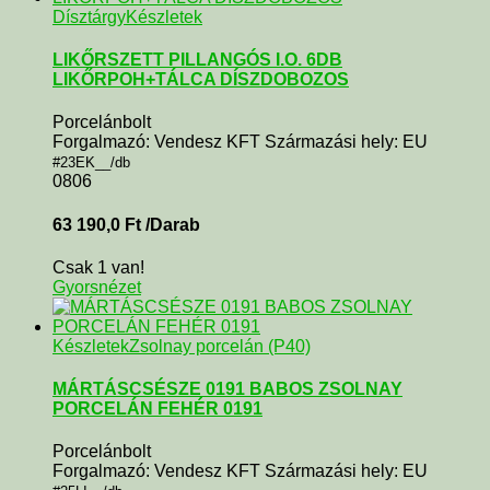
Dísztárgy
Készletek
LIKŐRSZETT PILLANGÓS I.O. 6DB
LIKŐRPOH+TÁLCA DÍSZDOBOZOS
Porcelánbolt
Forgalmazó: Vendesz KFT Származási hely: EU
#23EK__/db
0806
63 190,0
Ft
/Darab
Csak 1 van!
Gyorsnézet
Készletek
Zsolnay porcelán (P40)
MÁRTÁSCSÉSZE 0191 BABOS ZSOLNAY
PORCELÁN FEHÉR 0191
Porcelánbolt
Forgalmazó: Vendesz KFT Származási hely: EU