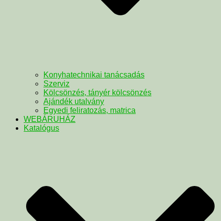
Konyhatechnikai tanácsadás
Szerviz
Kölcsönzés, tányér kölcsönzés
Ajándék utalvány
Egyedi feliratozás, matrica
WEBÁRUHÁZ
Katalógus