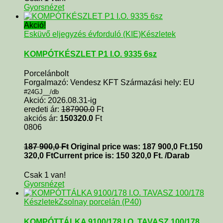
Gyorsnézet
Akció!
Esküvő eljegyzés évforduló (KIE)
Készletek
KOMPÓTKÉSZLET P1 I.O. 9335 6sz
Porcelánbolt
Forgalmazó: Vendesz KFT Származási hely: EU
#24GJ__/db
Akció: 2026.08.31-ig
eredeti ár:
187900.0
Ft
akciós ár:
150320.0
Ft
0806
187 900,0
Ft
Original price was: 187 900,0 Ft.
150
320,0
Ft
Current price is: 150 320,0 Ft.
/Darab
Csak 1 van!
Gyorsnézet
Készletek
Zsolnay porcelán (P40)
KOMPÓTTÁLKA 9100/178 I.O. TAVASZ 100/178