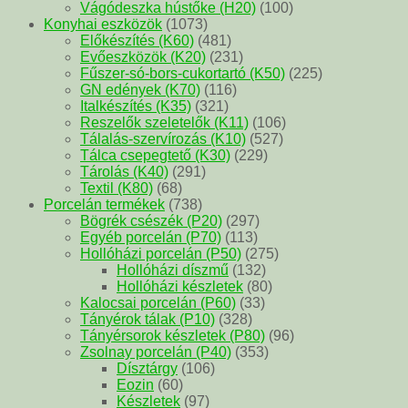
Vágódeszka hústőke (H20)
(100)
Konyhai eszközök
(1073)
Előkészítés (K60)
(481)
Evőeszközök (K20)
(231)
Fűszer-só-bors-cukortartó (K50)
(225)
GN edények (K70)
(116)
Italkészítés (K35)
(321)
Reszelők szeletelők (K11)
(106)
Tálalás-szervírozás (K10)
(527)
Tálca csepegtető (K30)
(229)
Tárolás (K40)
(291)
Textil (K80)
(68)
Porcelán termékek
(738)
Bögrék csészék (P20)
(297)
Egyéb porcelán (P70)
(113)
Hollóházi porcelán (P50)
(275)
Hollóházi díszmű
(132)
Hollóházi készletek
(80)
Kalocsai porcelán (P60)
(33)
Tányérok tálak (P10)
(328)
Tányérsorok készletek (P80)
(96)
Zsolnay porcelán (P40)
(353)
Dísztárgy
(106)
Eozin
(60)
Készletek
(97)