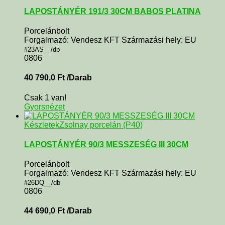
LAPOSTÁNYÉR 191/3 30CM BABOS PLATINA
Porcelánbolt
Forgalmazó: Vendesz KFT Származási hely: EU
#23AS__/db
0806
40 790,0
Ft
/Darab
Csak 1 van!
Gyorsnézet
Készletek
Zsolnay porcelán (P40)
LAPOSTÁNYÉR 90/3 MESSZESÉG III 30CM
Porcelánbolt
Forgalmazó: Vendesz KFT Származási hely: EU
#26DQ__/db
0806
44 690,0
Ft
/Darab