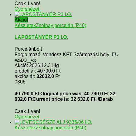
Csak 1 van!
Gyorsnézet
Akció!
Készletek
Zsolnay porcelán (P40)
LAPOSTÁNYÉR P3 I.O.
Porcelánbolt
Forgalmazó: Vendesz KFT Származási hely: EU
#26DQ__/db
Akció: 2026.12.31-ig
eredeti ár:
40790.0
Ft
akciós ár:
32632.0
Ft
0806
40 790,0
Ft
Original price was: 40 790,0 Ft.
32
632,0
Ft
Current price is: 32 632,0 Ft.
/Darab
Csak 1 van!
Gyorsnézet
Készletek
Zsolnay porcelán (P40)