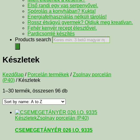
Első randi egy vas serpenyővel.
Spórolás a konyhában? Kukta!
Energiafelhasználás nélküli tárolás!
Rossz étvágyú gyermek? Oldjuk meg kreatívan.
Fehér kenyér recept élesztővel.
Pardicsomlé készítés
Products search
Készletek
Kezdőlap
/
Porcelán termékek
/
Zsolnay porcelán
(P40)
/ Készletek
1–30 termék, összesen 96 db
Készletek
Zsolnay porcelán (P40)
CSEMEGETÁNYÉR 026 I.O. 9335