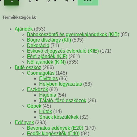
Termékkategóriák
Ajándék
(353)
Babaköszöntő és gyermekajándékok (KIB)
(85)
Bögre dísztárgy (KII)
(595)
Dekoráció
(71)
Esküvő eljegyzés évforduló (KIE)
(171)
Férfi ajándék (KIF)
(281)
Női ajándék (KIN)
(535)
Büfé eszköz
(286)
Csomagolás
(148)
Elviteles
(86)
Helyben fogyasztás
(83)
Eszközök
(82)
Higénia
(54)
Tálaló, főző eszközök
(28)
Gépek
(45)
Hűtők
(14)
Snack készülékek
(32)
Edények
(293)
Bevonatos edények (E20)
(170)
Fedők kiegészítők (E40)
(84)