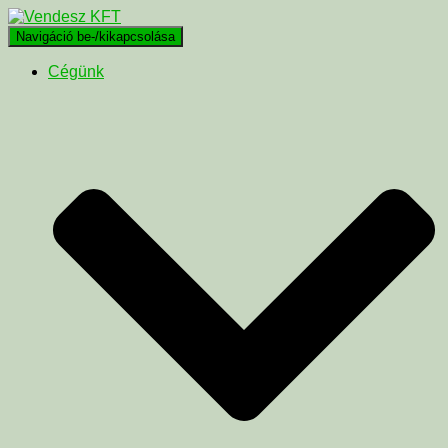
Navigáció be-/kikapcsolása
Cégünk