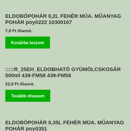
ELDOBÓPOHÁR 0,2L FEHÉR MÜA. MŰANYAG
POHÁR poyö222 10300107
7,0
Ft
/Garnit.
Kosárba teszem
:::::R_25EH_ELDOBHATÓ GYÜMÖLCSKOSÁR
500ml 439-FM58 439-FM58
22,0
Ft
/Garnit.
Tovább olvasom
ELDOBÓPOHÁR 0,35L FEHÉR MÜA. MŰANYAG
POHÁR poyö351