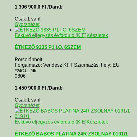
1 306 900,0
Ft
/Darab
Csak 1 van!
Gyorsnézet
Esküvő eljegyzés évforduló (KIE)
Készletek
ÉTKEZŐ 9335 P1 I.O. 6SZEM
Porcelánbolt
Forgalmazó: Vendesz KFT Származási hely: EU
#24GJ__/db
0806
1 450 900,0
Ft
/Darab
Csak 1 van!
Gyorsnézet
Esküvő eljegyzés évforduló (KIE)
Készletek
ÉTKEZŐ BABOS PLATINA 24R ZSOLNAY 0191/1