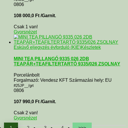
0806
108 000,0
Ft
/Garnit.
Csak 1 van!
Gyorsnézet
Esküvő eljegyzés évforduló (KIE)
Készletek
MINI TEA PILLANGÓ 9335 026 2DB
TEAPÁR+TEAFILTERTARTÓ 9335/026 ZSOLNAY
Porcelánbolt
Forgalmazó: Vendesz KFT Származási hely: EU
#25JP__/grt
0806
107 990,0
Ft
/Garnit.
Csak 2 van!
Gyorsnézet
1
2
3
4
>>>