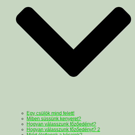
Egy csülök mind felett!
Miben süssünk kenyeret?
Hogyan válasszunk főzőedényt?
Hogyan válasszunk főzőedényt? 2
Miért életlenek a késeink?