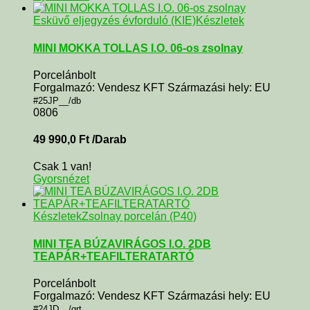
Esküvő eljegyzés évforduló (KIE)
Készletek
MINI MOKKA TOLLAS I.O. 06-os zsolnay
Porcelánbolt
Forgalmazó: Vendesz KFT Származási hely: EU
#25JP__/db
0806
49 990,0
Ft
/Darab
Csak 1 van!
Gyorsnézet
Készletek
Zsolnay porcelán (P40)
MINI TEA BÚZAVIRÁGOS I.O. 2DB
TEAPÁR+TEAFILTERATARTÓ
Porcelánbolt
Forgalmazó: Vendesz KFT Származási hely: EU
#24JD__/grt