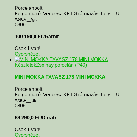
Porcelánbolt
Forgalmazó: Vendesz KFT Származási hely: EU
#24CV__/grt
0806
100 190,0
Ft
/Garnit.
Csak 1 van!
Gyorsnézet
Készletek
Zsolnay porcelán (P40)
MINI MOKKA TAVASZ 178 MINI MOKKA
Porcelánbolt
Forgalmazó: Vendesz KFT Származási hely: EU
#23CF__/db
0806
88 290,0
Ft
/Darab
Csak 1 van!
Gyorsnézet