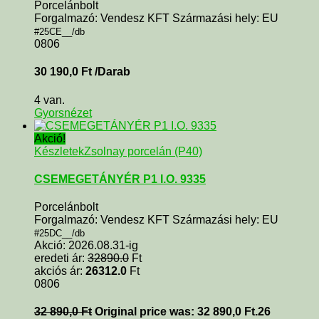
Porcelánbolt
Forgalmazó: Vendesz KFT Származási hely: EU
#25CE__/db
0806
30 190,0
Ft
/Darab
4 van.
Gyorsnézet
Akció!
Készletek
Zsolnay porcelán (P40)
CSEMEGETÁNYÉR P1 I.O. 9335
Porcelánbolt
Forgalmazó: Vendesz KFT Származási hely: EU
#25DC__/db
Akció: 2026.08.31-ig
eredeti ár:
32890.0
Ft
akciós ár:
26312.0
Ft
0806
32 890,0
Ft
Original price was: 32 890,0 Ft.
26