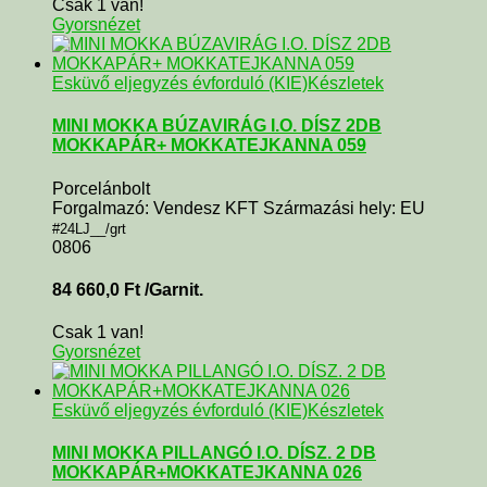
Csak 1 van!
Gyorsnézet
Esküvő eljegyzés évforduló (KIE)
Készletek
MINI MOKKA BÚZAVIRÁG I.O. DÍSZ 2DB
MOKKAPÁR+ MOKKATEJKANNA 059
Porcelánbolt
Forgalmazó: Vendesz KFT Származási hely: EU
#24LJ__/grt
0806
84 660,0
Ft
/Garnit.
Csak 1 van!
Gyorsnézet
Esküvő eljegyzés évforduló (KIE)
Készletek
MINI MOKKA PILLANGÓ I.O. DÍSZ. 2 DB
MOKKAPÁR+MOKKATEJKANNA 026