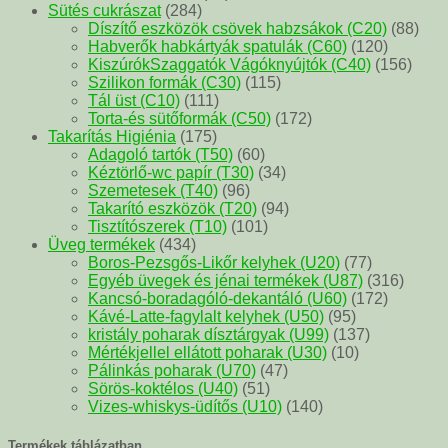
Sütés cukrászat
(284)
Díszítő eszközök csövek habzsákok (C20)
(88)
Habverők habkártyák spatulák (C60)
(120)
KiszúrókSzaggatók Vágóknyújtók (C40)
(156)
Szilikon formák (C30)
(115)
Tál üst (C10)
(111)
Torta-és sütőformák (C50)
(172)
Takarítás Higiénia
(175)
Adagoló tartók (T50)
(60)
Kéztörlő-wc papír (T30)
(34)
Szemetesek (T40)
(96)
Takarító eszközök (T20)
(94)
Tisztítószerek (T10)
(101)
Üveg termékek
(434)
Boros-Pezsgős-Likőr kelyhek (U20)
(77)
Egyéb üvegek és jénai termékek (U87)
(316)
Kancsó-boradagóló-dekantáló (U60)
(172)
Kávé-Latte-fagylalt kelyhek (U50)
(95)
kristály poharak dísztárgyak (U99)
(137)
Mértékjellel ellátott poharak (U30)
(10)
Pálinkás poharak (U70)
(47)
Sörös-koktélos (U40)
(51)
Vizes-whiskys-üdítős (U10)
(140)
Termékek táblázatban