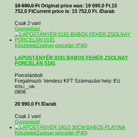
19 690,0
Ft
Original price was: 19 690,0 Ft.
15
752,0
Ft
Current price is: 15 752,0 Ft.
/Darab
Csak 2 van!
Gyorsnézet
Készletek
Zsolnay porcelán (P40)
LAPOSTÁNYÉR 0191 BABOS FEHÉR ZSOLNAY
PORCELÁN 0191
Porcelánbolt
Forgalmazó: Vendesz KFT Származási hely: EU
#25LI__/db
0806
20 990,0
Ft
/Darab
Csak 1 van!
Gyorsnézet
Készletek
Zsolnay porcelán (P40)