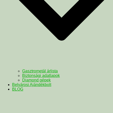
Gasztrometál árlista
Biztonsági adatlapok
Diamond gépek
Belvárosi Ajándékbolt
BLOG