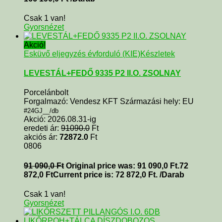
Csak 1 van!
Gyorsnézet
Akció!
Esküvő eljegyzés évforduló (KIE)
Készletek
LEVESTÁL+FEDŐ 9335 P2 II.O. ZSOLNAY
Porcelánbolt
Forgalmazó: Vendesz KFT Származási hely: EU
#24GJ__/db
Akció: 2026.08.31-ig
eredeti ár:
91090.0
Ft
akciós ár:
72872.0
Ft
0806
91 090,0
Ft
Original price was: 91 090,0 Ft.
72
872,0
Ft
Current price is: 72 872,0 Ft.
/Darab
Csak 1 van!
Gyorsnézet