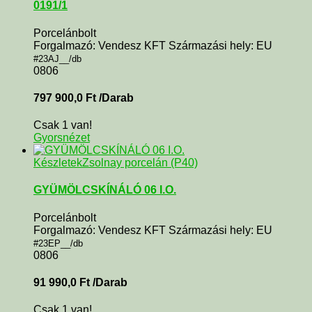
0191/1
Porcelánbolt
Forgalmazó: Vendesz KFT Származási hely: EU
#23AJ__/db
0806
797 900,0
Ft
/Darab
Csak 1 van!
Gyorsnézet
Készletek
Zsolnay porcelán (P40)
GYÜMÖLCSKÍNÁLÓ 06 I.O.
Porcelánbolt
Forgalmazó: Vendesz KFT Származási hely: EU
#23EP__/db
0806
91 990,0
Ft
/Darab
Csak 1 van!