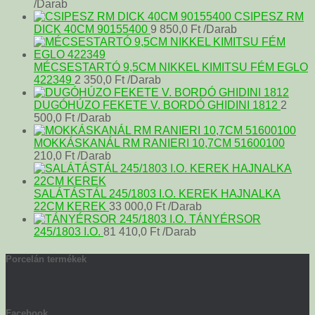
/Darab
CSIPESZ RM
DICK 40CM 90155400
9 850,0
Ft
/Darab
MÉCSESTARTÓ 9,5CM NIKKEL KIMITSU FÉM EGLO
422349
2 350,0
Ft
/Darab
DUGÓHÚZO FEKETE V. BORDÓ GHIDINI 1812
2
500,0
Ft
/Darab
MOKKÁSKANÁL RM RANIERI 10,7CM 51600100
210,0
Ft
/Darab
SALÁTÁSTÁL 245/1803 I.O. KEREK HAJNALKA
22CM KEREK
33 000,0
Ft
/Darab
TÁNYÉRSOR
245/1803 I.O.
81 410,0
Ft
/Darab
Porcelán termékek
Facebook