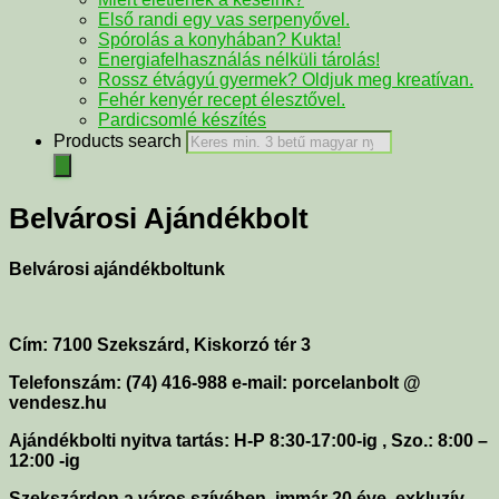
Első randi egy vas serpenyővel.
Spórolás a konyhában? Kukta!
Energiafelhasználás nélküli tárolás!
Rossz étvágyú gyermek? Oldjuk meg kreatívan.
Fehér kenyér recept élesztővel.
Pardicsomlé készítés
Products search
Belvárosi Ajándékbolt
Belvárosi ajándékboltunk
Cím: 7100 Szekszárd, Kiskorzó tér 3
Telefonszám: (74) 416-988
e-mail: porcelanbolt @
vendesz.hu
Ajándékbolti nyitva tartás: H-P 8:30-17:00-ig , Szo.: 8:00 –
12:00 -ig
Szekszárdon a város szívében, immár 20 éve, exkluzív