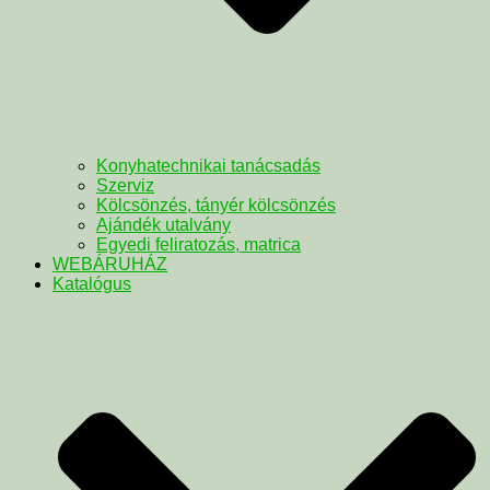
Konyhatechnikai tanácsadás
Szerviz
Kölcsönzés, tányér kölcsönzés
Ajándék utalvány
Egyedi feliratozás, matrica
WEBÁRUHÁZ
Katalógus