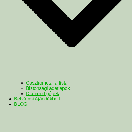
Gasztrometál árlista
Biztonsági adatlapok
Diamond gépek
Belvárosi Ajándékbolt
BLOG