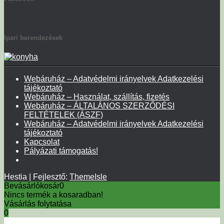
Ipari berendezések
Webáruház – Adatvédelmi irányelvek Adatkezelési
tájékoztató
Webáruház – Használat, szállítás, fizetés
Webáruház – ÁLTALÁNOS SZERZŐDÉSI
FELTÉTELEK (ÁSZF)
Webáruház – Adatvédelmi irányelvek Adatkezelési
tájékoztató
Kapcsolat
Pályázati támogatás!
Hestia | Fejlesztő:
ThemeIsle
Bevásárlókosár
0
Nincs termék a kosaradban!
Vásárlás folytatása
0