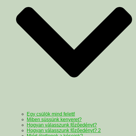
Egy csülök mind felett!
Miben süssünk kenyeret?
Hogyan válasszunk főzőedényt?
Hogyan válasszunk főzőedényt? 2
Miért életlenek a késeink?