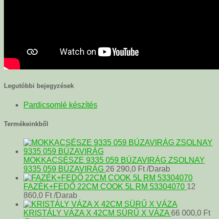
Legutóbbi bejegyzések
Pardicsomlé készítés
Termékeinkből
MOKKACSÉSZE 9335 059 BÚZAVIRÁG ZSOLNAY
9335 059 BÚZAVIRÁG
26 290,0
Ft
/Darab
FAZÉK+FEDŐ 22CM COOK 5L RM 53304070
12
860,0
Ft
/Darab
KRISTÁLY VÁZA X 42CM SÜRŰ X VÁZA
66 000,0
Ft