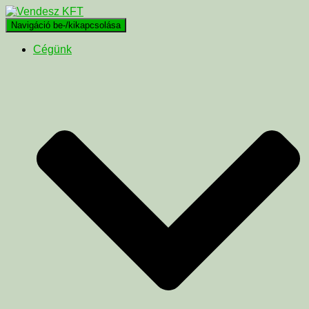
Navigáció be-/kikapcsolása
Cégünk