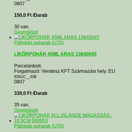
0807
150,0
Ft
/Darab
30 van.
Gyorsnézet
Pálinkás poharak (U70)
LIKŐRPOHÁR 45ML ARAS 13640045
Porcelánbolt.
Forgalmazó: Vendesz KFT Származási hely: EU
#26GC__/DB
0807
330,0
Ft
/Darab
35 van.
Gyorsnézet
Pálinkás poharak (U70)