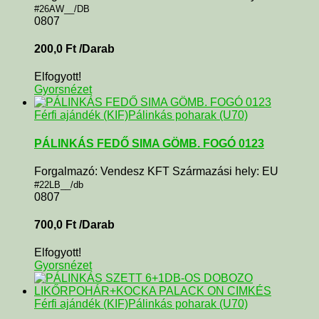
#26AW__/DB
0807
200,0
Ft
/Darab
Elfogyott!
Gyorsnézet
Férfi ajándék (KIF)
Pálinkás poharak (U70)
PÁLINKÁS FEDŐ SIMA GÖMB. FOGÓ 0123
Forgalmazó: Vendesz KFT Származási hely: EU
#22LB__/db
0807
700,0
Ft
/Darab
Elfogyott!
Gyorsnézet
Férfi ajándék (KIF)
Pálinkás poharak (U70)