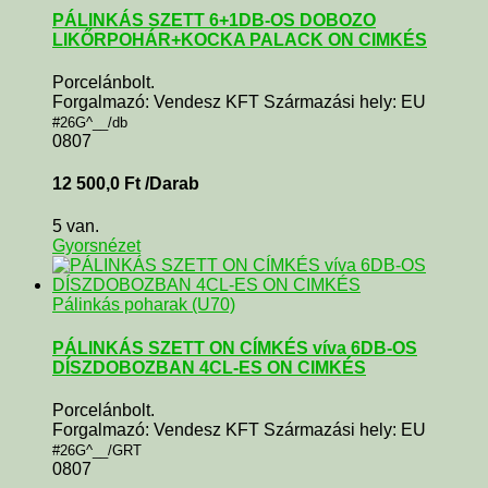
PÁLINKÁS SZETT 6+1DB-OS DOBOZO
LIKŐRPOHÁR+KOCKA PALACK ON CIMKÉS
Porcelánbolt.
Forgalmazó: Vendesz KFT Származási hely: EU
#26G^__/db
0807
12 500,0
Ft
/Darab
5 van.
Gyorsnézet
Pálinkás poharak (U70)
PÁLINKÁS SZETT ON CÍMKÉS víva 6DB-OS
DÍSZDOBOZBAN 4CL-ES ON CIMKÉS
Porcelánbolt.
Forgalmazó: Vendesz KFT Származási hely: EU
#26G^__/GRT
0807