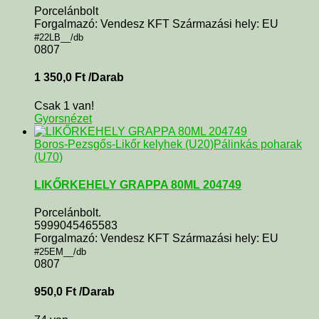
Porcelánbolt
Forgalmazó: Vendesz KFT Származási hely: EU
#22LB__/db
0807
1 350,0
Ft
/Darab
Csak 1 van!
Gyorsnézet
Boros-Pezsgős-Likőr kelyhek (U20)
Pálinkás poharak
(U70)
LIKŐRKEHELY GRAPPA 80ML 204749
Porcelánbolt.
5999045465583
Forgalmazó: Vendesz KFT Származási hely: EU
#25EM__/db
0807
950,0
Ft
/Darab