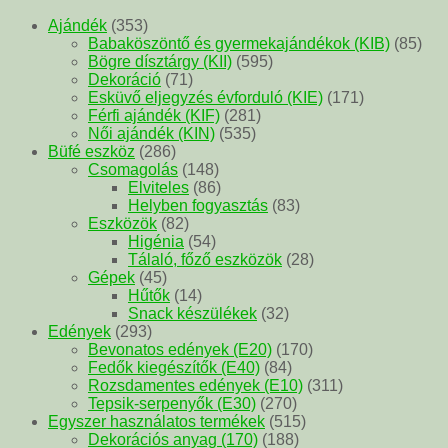
Ajándék
(353)
Babaköszöntő és gyermekajándékok (KIB)
(85)
Bögre dísztárgy (KII)
(595)
Dekoráció
(71)
Esküvő eljegyzés évforduló (KIE)
(171)
Férfi ajándék (KIF)
(281)
Női ajándék (KIN)
(535)
Büfé eszköz
(286)
Csomagolás
(148)
Elviteles
(86)
Helyben fogyasztás
(83)
Eszközök
(82)
Higénia
(54)
Tálaló, főző eszközök
(28)
Gépek
(45)
Hűtők
(14)
Snack készülékek
(32)
Edények
(293)
Bevonatos edények (E20)
(170)
Fedők kiegészítők (E40)
(84)
Rozsdamentes edények (E10)
(311)
Tepsik-serpenyők (E30)
(270)
Egyszer használatos termékek
(515)
Dekorációs anyag (170)
(188)