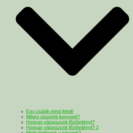
Egy csülök mind felett!
Miben süssünk kenyeret?
Hogyan válasszunk főzőedényt?
Hogyan válasszunk főzőedényt? 2
Miért életlenek a késeink?