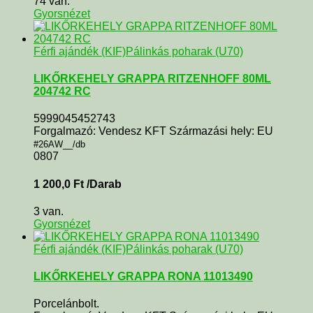
74 van.
Gyorsnézet
Férfi ajándék (KIF)
Pálinkás poharak (U70)
LIKŐRKEHELY GRAPPA RITZENHOFF 80ML
204742 RC
5999045452743
Forgalmazó: Vendesz KFT Származási hely: EU
#26AW__/db
0807
1 200,0
Ft
/Darab
3 van.
Gyorsnézet
Férfi ajándék (KIF)
Pálinkás poharak (U70)
LIKŐRKEHELY GRAPPA RONA 11013490
Porcelánbolt.