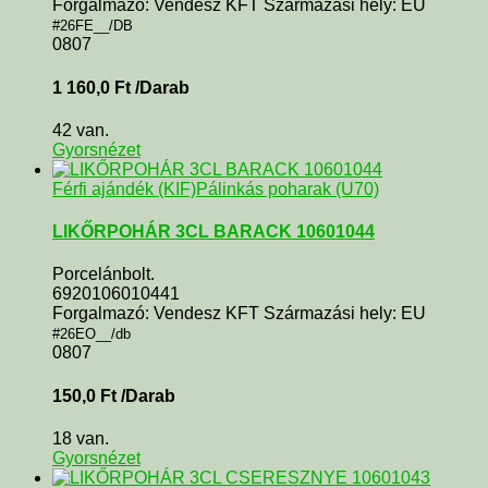
Forgalmazó: Vendesz KFT Származási hely: EU
#26FE__/DB
0807
1 160,0
Ft
/Darab
42 van.
Gyorsnézet
Férfi ajándék (KIF)
Pálinkás poharak (U70)
LIKŐRPOHÁR 3CL BARACK 10601044
Porcelánbolt.
6920106010441
Forgalmazó: Vendesz KFT Származási hely: EU
#26EO__/db
0807
150,0
Ft
/Darab
18 van.
Gyorsnézet