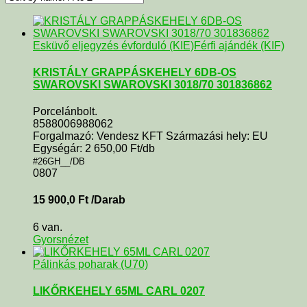
Esküvő eljegyzés évforduló (KIE)
Férfi ajándék (KIF)
KRISTÁLY GRAPPÁSKEHELY 6DB-OS
SWAROVSKI SWAROVSKI 3018/70 301836862
Porcelánbolt.
8588006988062
Forgalmazó: Vendesz KFT Származási hely: EU
Egységár: 2 650,00 Ft/db
#26GH__/DB
0807
15 900,0
Ft
/Darab
6 van.
Gyorsnézet
Pálinkás poharak (U70)
LIKŐRKEHELY 65ML CARL 0207