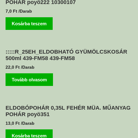
POHÁR poyö222 10300107
7,0
Ft
/Darab
Kosárba teszem
:::::R_25EH_ELDOBHATÓ GYÜMÖLCSKOSÁR
500ml 439-FM58 439-FM58
22,0
Ft
/Darab
Tovább olvasom
ELDOBÓPOHÁR 0,35L FEHÉR MÜA. MŰANYAG
POHÁR poyö351
13,0
Ft
/Darab
Kosárba teszem