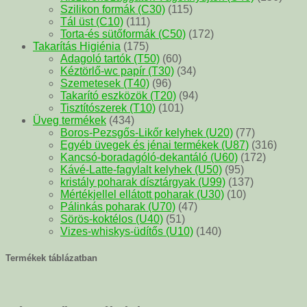
Szilikon formák (C30)
(115)
Tál üst (C10)
(111)
Torta-és sütőformák (C50)
(172)
Takarítás Higiénia
(175)
Adagoló tartók (T50)
(60)
Kéztörlő-wc papír (T30)
(34)
Szemetesek (T40)
(96)
Takarító eszközök (T20)
(94)
Tisztítószerek (T10)
(101)
Üveg termékek
(434)
Boros-Pezsgős-Likőr kelyhek (U20)
(77)
Egyéb üvegek és jénai termékek (U87)
(316)
Kancsó-boradagóló-dekantáló (U60)
(172)
Kávé-Latte-fagylalt kelyhek (U50)
(95)
kristály poharak dísztárgyak (U99)
(137)
Mértékjellel ellátott poharak (U30)
(10)
Pálinkás poharak (U70)
(47)
Sörös-koktélos (U40)
(51)
Vizes-whiskys-üdítős (U10)
(140)
Termékek táblázatban