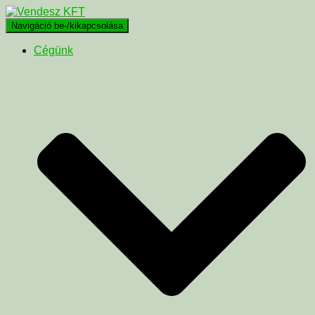
Navigáció be-/kikapcsolása
Cégünk