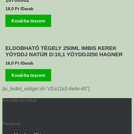
10700002
18,0
Ft
/Darab
Kosárba teszem
ELDOBHATÓ TÉGELY 250ML IMBIS KEREK
YÖYDDJ NATÚR D:10,1 YÖYDDJ250 HAGNER
16,0
Ft
/Darab
Kosárba teszem
[ai_botkit_widget id="cf1a11a3-4e4e-40"]
Porcelán termékek
Facebook