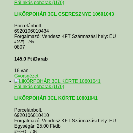
Pálinkás poharak (U70)
LIKŐRPOHÁR 3CL CSERESZNYE 10601043
Porcelánbolt.
6920106010434
Forgalmazó: Vendesz KFT Származási hely: EU
#26E]__/db
0807
145,0
Ft
/Darab
18 van.
Gyorsnézet
Pálinkás poharak (U70)
LIKŐRPOHÁR 3CL KÖRTE 10601041
Porcelánbolt.
6920106010410
Forgalmazó: Vendesz KFT Származási hely: EU
Egységár: 25,00 Ft/db
#26EO__/DB