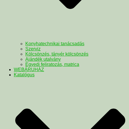
Konyhatechnikai tanácsadás
Szerviz
Kölcsönzés, tányér kölcsönzés
Ajándék utalvány
Egyedi feliratozás, matrica
WEBÁRUHÁZ
Katalógus