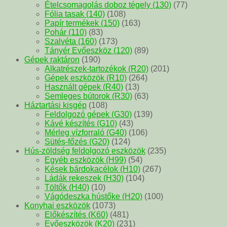
Ételcsomagolás doboz tégely (130)
(77)
Fólia tasak (140)
(108)
Papír termékek (150)
(163)
Pohár (110)
(83)
Szalvéta (160)
(173)
Tányér Evőeszköz (120)
(89)
Gépek raktáron
(190)
Alkatrészek-tartozékok (R20)
(201)
Gépek eszközök (R10)
(264)
Használt gépek (R40)
(13)
Semleges bútorok (R30)
(63)
Háztartási kisgép
(108)
Feldolgozó gépek (G30)
(139)
Kávé készítés (G10)
(43)
Mérleg vízforraló (G40)
(106)
Sütés-főzés (G20)
(124)
Hús-zöldség feldolgozó eszközök
(235)
Egyéb eszközök (H99)
(54)
Kések bárdokacélok (H10)
(267)
Ládák rekeszek (H30)
(104)
Töltők (H40)
(10)
Vágódeszka hústőke (H20)
(100)
Konyhai eszközök
(1073)
Előkészítés (K60)
(481)
Evőeszközök (K20)
(231)