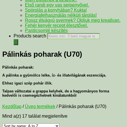
Első randi egy vas serpenyővel.
Spórolás a konyhában? Kukta!
Energiafelhasználás nélküli tárolás!
Rossz étvágyú gyermek? Oldjuk meg kreatívan.
Fehér kenyér recept élesztővel.
Pardicsomlé készítés
Products search
Pálinkás poharak (U70)
Pálinkás poharak:
A pálinka a gyümölcs lelke, íz- és illatvilágának eszenciája.
Ehhez igazi szép pohár illik.
Talpas változatai a grappa kelyhek, de a hagyományos forma
kedvelői is csemegézhetnek kínálatunkból
Kezdőlap
/
Üveg termékek
/ Pálinkás poharak (U70)
Mind a(z) 17 találat megjelenítve