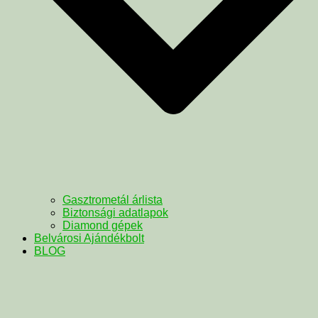
Gasztrometál árlista
Biztonsági adatlapok
Diamond gépek
Belvárosi Ajándékbolt
BLOG