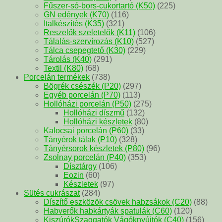
Fűszer-só-bors-cukortartó (K50)
(225)
GN edények (K70)
(116)
Italkészítés (K35)
(321)
Reszelők szeletelők (K11)
(106)
Tálalás-szervírozás (K10)
(527)
Tálca csepegtető (K30)
(229)
Tárolás (K40)
(291)
Textil (K80)
(68)
Porcelán termékek
(738)
Bögrék csészék (P20)
(297)
Egyéb porcelán (P70)
(113)
Hollóházi porcelán (P50)
(275)
Hollóházi díszmű
(132)
Hollóházi készletek
(80)
Kalocsai porcelán (P60)
(33)
Tányérok tálak (P10)
(328)
Tányérsorok készletek (P80)
(96)
Zsolnay porcelán (P40)
(353)
Dísztárgy
(106)
Eozin
(60)
Készletek
(97)
Sütés cukrászat
(284)
Díszítő eszközök csövek habzsákok (C20)
(88)
Habverők habkártyák spatulák (C60)
(120)
KiszúrókSzaggatók Vágóknyújtók (C40)
(156)