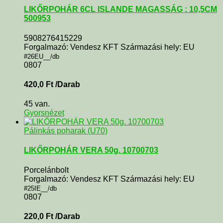
LIKŐRPOHÁR 6CL ISLANDE MAGASSÁG : 10,5CM
500953
5908276415229
Forgalmazó: Vendesz KFT Származási hely: EU
#26EU__/db
0807
420,0
Ft
/Darab
45 van.
Gyorsnézet
Pálinkás poharak (U70)
LIKŐRPOHÁR VERA 50g. 10700703
Porcelánbolt
Forgalmazó: Vendesz KFT Származási hely: EU
#25IE__/db
0807
220,0
Ft
/Darab