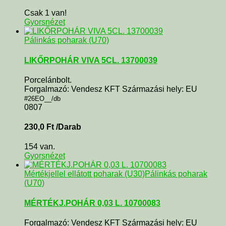
Csak 1 van!
Gyorsnézet
Pálinkás poharak (U70)
LIKŐRPOHÁR VIVA 5CL. 13700039
Porcelánbolt.
Forgalmazó: Vendesz KFT Származási hely: EU
#26EO__/db
0807
230,0
Ft
/Darab
154 van.
Gyorsnézet
Mértékjellel ellátott poharak (U30)
Pálinkás poharak
(U70)
MÉRTÉKJ.POHÁR 0,03 L. 10700083
Forgalmazó: Vendesz KFT Származási hely: EU