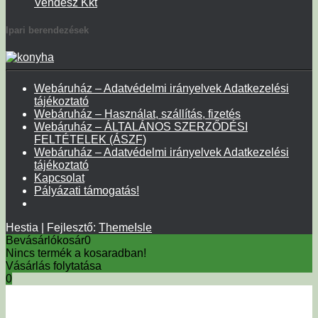
Vendesz Kkt
Ipari berendezések
Webáruház – Adatvédelmi irányelvek Adatkezelési
tájékoztató
Webáruház – Használat, szállítás, fizetés
Webáruház – ÁLTALÁNOS SZERZŐDÉSI
FELTÉTELEK (ÁSZF)
Webáruház – Adatvédelmi irányelvek Adatkezelési
tájékoztató
Kapcsolat
Pályázati támogatás!
Hestia | Fejlesztő:
ThemeIsle
Bevásárlókosár
0
Nincs termék a kosaradban!
Vásárlás folytatása
0