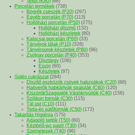
Textil (K80)
(68)
Porcelán termékek
(738)
Bögrék csészék (P20)
(297)
Egyéb porcelán (P70)
(113)
Hollóházi porcelán (P50)
(275)
Hollóházi díszmű
(132)
Hollóházi készletek
(80)
Kalocsai porcelán (P60)
(33)
Tányérok tálak (P10)
(328)
Tányérsorok készletek (P80)
(96)
Zsolnay porcelán (P40)
(353)
Dísztárgy
(106)
Eozin
(60)
Készletek
(97)
Sütés cukrászat
(284)
Díszítő eszközök csövek habzsákok (C20)
(88)
Habverők habkártyák spatulák (C60)
(120)
KiszúrókSzaggatók Vágóknyújtók (C40)
(156)
Szilikon formák (C30)
(115)
Tál üst (C10)
(111)
Torta-és sütőformák (C50)
(172)
Takarítás Higiénia
(175)
Adagoló tartók (T50)
(60)
Kéztörlő-wc papír (T30)
(34)
Szemetesek (T40)
(96)