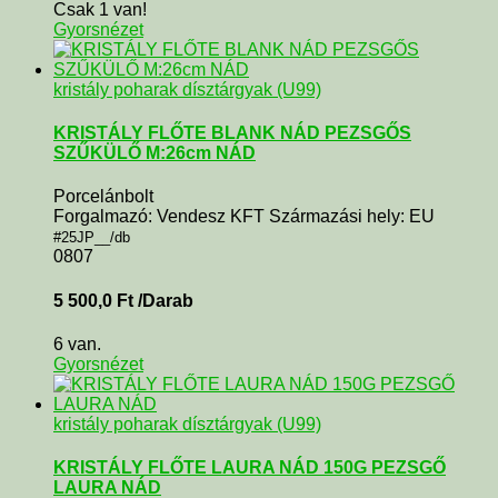
Csak 1 van!
Gyorsnézet
kristály poharak dísztárgyak (U99)
KRISTÁLY FLŐTE BLANK NÁD PEZSGŐS
SZŰKÜLŐ M:26cm NÁD
Porcelánbolt
Forgalmazó: Vendesz KFT Származási hely: EU
#25JP__/db
0807
5 500,0
Ft
/Darab
6 van.
Gyorsnézet
kristály poharak dísztárgyak (U99)
KRISTÁLY FLŐTE LAURA NÁD 150G PEZSGŐ
LAURA NÁD