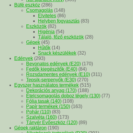
Büfé eszköz
(286)
Csomagolás
(148)
Elviteles
(86)
Helyben fogyasztás
(83)
Eszközök
(82)
Higénia
(54)
Tálaló, főző eszközök
(28)
Gépek
(45)
Hűtők
(14)
Snack készülékek
(32)
Edények
(293)
Bevonatos edények (E20)
(170)
Fedők kiegészítők (E40)
(84)
Rozsdamentes edények (E10)
(311)
Tepsik-serpenyők (E30)
(270)
Egyszer használatos termékek
(515)
Dekorációs anyag (170)
(188)
Ételcsomagolás doboz tégely (130)
(77)
Fólia tasak (140)
(108)
Papír termékek (150)
(163)
Pohár (110)
(83)
Szalvéta (160)
(173)
Tányér Evőeszköz (120)
(89)
Gépek raktáron
(190)