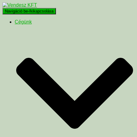
Navigáció be-/kikapcsolása
Cégünk