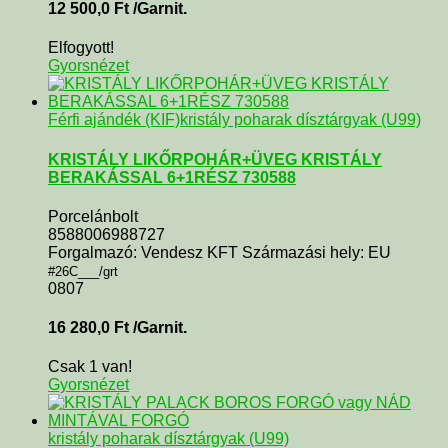
12 500,0
Ft
/Garnit.
Elfogyott!
Gyorsnézet
Férfi ajándék (KIF)
kristály poharak dísztárgyak (U99)
KRISTÁLY LIKŐRPOHÁR+ÜVEG KRISTÁLY
BERAKÁSSAL 6+1RÉSZ 730588
Porcelánbolt
8588006988727
Forgalmazó: Vendesz KFT Származási hely: EU
#26C___/grt
0807
16 280,0
Ft
/Garnit.
Csak 1 van!
Gyorsnézet
kristály poharak dísztárgyak (U99)