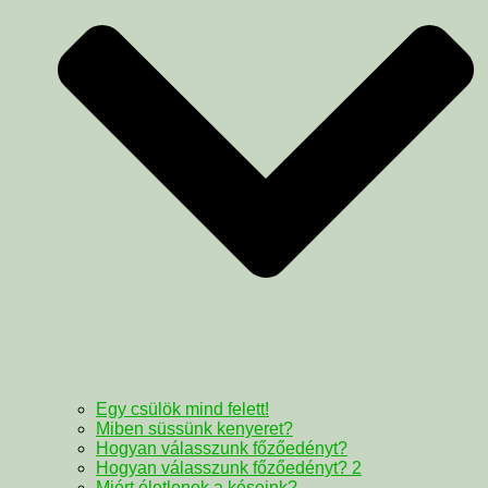
Egy csülök mind felett!
Miben süssünk kenyeret?
Hogyan válasszunk főzőedényt?
Hogyan válasszunk főzőedényt? 2
Miért életlenek a késeink?