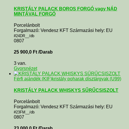
KRISTÁLY PALACK BOROS FORGÓ vagy NÁD
MINTÁVAL FORGÓ
Porcelánbolt
Forgalmazó: Vendesz KFT Származási hely: EU
#24DR__/db
0807
25 900,0
Ft
/Darab
3 van.
Gyorsnézet
Férfi ajándék (KIF)
kristály poharak dísztárgyak (U99)
KRISTÁLY PALACK WHISKYS SŰRŰCSISZOLT
Porcelánbolt
Forgalmazó: Vendesz KFT Származási hely: EU
#23FM__/db
0807
23 000,0
Ft
/Darab