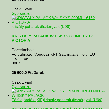
Csak 1 van!
Gyorsnézet
kristály poharak dísztárgyak (U99)
KRISTÁLY PALACK WHISKYS 800ML 16162
VICTORIA
Porcelánbolt
Forgalmazó: Vendesz KFT Származási hely: EU
#25JP__/db
0807
25 900,0
Ft
/Darab
Csak 1 van!
Gyorsnézet
Férfi ajándék (KIF)
kristály poharak dísztárgyak (U99)