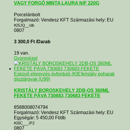
VAGY FORGÓ MINTA LAURA N/F 220G
Porcelánbolt
Forgalmazó: Vendesz KFT Származási hely: EU
#25JQ__/db
0807
3 300,0
Ft
/Darab
19 van.
Gyorsnézet
Esküvő eljegyzés évforduló (KIE)
kristály poharak
dísztárgyak (U99)
KRISTÁLY BOROSKEHELY 2DB-OS 360ML
FEKETE PÁVA 730683 730683 FEKETE
8588008074794
Forgalmazó: Vendesz KFT Származási hely: EU
Egységár: 5 450,00 Ft/db
#26C___/P2
0807