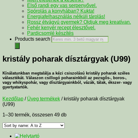
Első randi egy vas serpenyővel.
Spórolás a konyhában? Kukta!
Energiafelhasználás nélküli tárolás!
Rossz étvágyú gyermek? Oldjuk meg kreatívan.
Fehér kenyér recept élesztővel.
Pardicsomlé készítés
Products search
kristály poharak dísztárgyak (U99)
Kínálatunkban megtalálja a kézi csiszolású kristály poharak széles
választékát. Válaszon csillogó poharainkból az pezsgős-, boros-,
vagy whikyspohár, vagy dísztárgyainkból, vázák, tálak, ékszer- vagy
gyertyatartók.
Kezdőlap
/
Üveg termékek
/ kristály poharak dísztárgyak
(U99)
1–30 termék, összesen 49 db