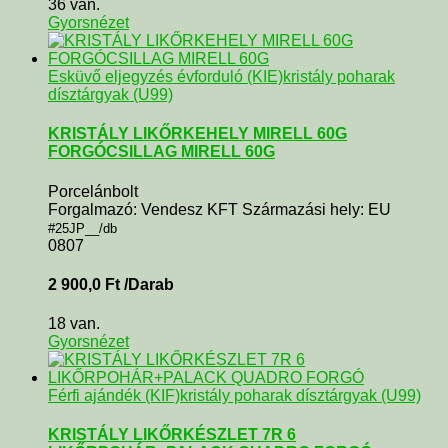
36 van.
Gyorsnézet
Esküvő eljegyzés évforduló (KIE)
kristály poharak
dísztárgyak (U99)
KRISTÁLY LIKŐRKEHELY MIRELL 60G
FORGÓCSILLAG MIRELL 60G
Porcelánbolt
Forgalmazó: Vendesz KFT Származási hely: EU
#25JP__/db
0807
2 900,0
Ft
/Darab
18 van.
Gyorsnézet
Férfi ajándék (KIF)
kristály poharak dísztárgyak (U99)
KRISTÁLY LIKŐRKÉSZLET 7R 6