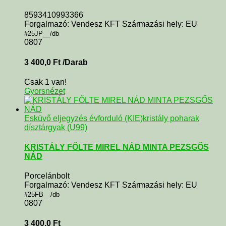
8593410993366
Forgalmazó: Vendesz KFT Származási hely: EU
#25JP__/db
0807
3 400,0
Ft
/Darab
Csak 1 van!
Gyorsnézet
Esküvő eljegyzés évforduló (KIE)
kristály poharak
dísztárgyak (U99)
KRISTÁLY FŐLTE MIREL NÁD MINTA PEZSGŐS
NÁD
Porcelánbolt
Forgalmazó: Vendesz KFT Származási hely: EU
#25FB__/db
0807
3 400,0
Ft