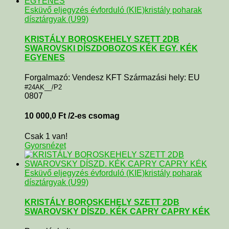
Esküvő eljegyzés évforduló (KIE)
kristály poharak
dísztárgyak (U99)
KRISTÁLY BOROSKEHELY SZETT 2DB
SWAROVSKI DÍSZDOBOZOS KÉK EGY. KÉK
EGYENES
Forgalmazó: Vendesz KFT Származási hely: EU
#24AK__/P2
0807
10 000,0
Ft
/2-es csomag
Csak 1 van!
Gyorsnézet
Esküvő eljegyzés évforduló (KIE)
kristály poharak
dísztárgyak (U99)
KRISTÁLY BOROSKEHELY SZETT 2DB
SWAROVSKY DÍSZD. KÉK CAPRY CAPRY KÉK