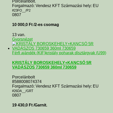
Porcelánbolt.
Forgalmazó: Vendesz KFT Származási hely: EU
#23FO__/P2
0807
10 000,0
Ft
/2-es csomag
13 van.
Gyorsnézet
Férfi ajándék (KIF)
kristály poharak dísztárgyak (U99)
KRISTÁLY BOROSKEHELY+KANCSÓ 5R
VADÁSZOS 730659 360ml 730659
Porcelánbolt
8588008074374
Forgalmazó: Vendesz KFT Származási hely: EU
#26DA__/GRT
0807
19 430,0
Ft
/Garnit.