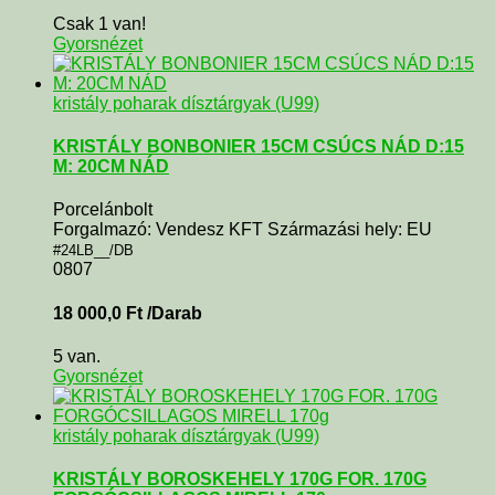
Csak 1 van!
Gyorsnézet
kristály poharak dísztárgyak (U99)
KRISTÁLY BONBONIER 15CM CSÚCS NÁD D:15
M: 20CM NÁD
Porcelánbolt
Forgalmazó: Vendesz KFT Származási hely: EU
#24LB__/DB
0807
18 000,0
Ft
/Darab
5 van.
Gyorsnézet
kristály poharak dísztárgyak (U99)
KRISTÁLY BOROSKEHELY 170G FOR. 170G