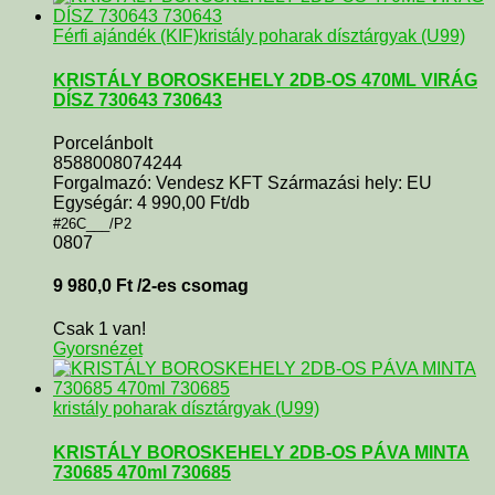
Férfi ajándék (KIF)
kristály poharak dísztárgyak (U99)
KRISTÁLY BOROSKEHELY 2DB-OS 470ML VIRÁG
DÍSZ 730643 730643
Porcelánbolt
8588008074244
Forgalmazó: Vendesz KFT Származási hely: EU
Egységár: 4 990,00 Ft/db
#26C___/P2
0807
9 980,0
Ft
/2-es csomag
Csak 1 van!
Gyorsnézet
kristály poharak dísztárgyak (U99)
KRISTÁLY BOROSKEHELY 2DB-OS PÁVA MINTA
730685 470ml 730685