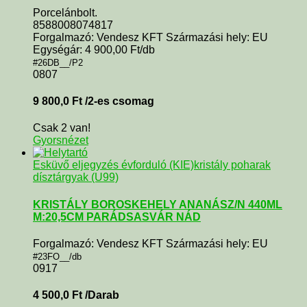
Porcelánbolt.
8588008074817
Forgalmazó: Vendesz KFT Származási hely: EU
Egységár: 4 900,00 Ft/db
#26DB__/P2
0807
9 800,0
Ft
/2-es csomag
Csak 2 van!
Gyorsnézet
Esküvő eljegyzés évforduló (KIE)
kristály poharak
dísztárgyak (U99)
KRISTÁLY BOROSKEHELY ANANÁSZ/N 440ML
M:20,5CM PARÁDSASVÁR NÁD
Forgalmazó: Vendesz KFT Származási hely: EU
#23FO__/db
0917
4 500,0
Ft
/Darab