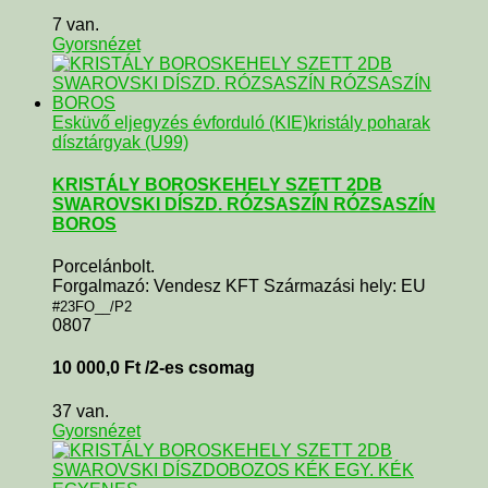
7 van.
Gyorsnézet
Esküvő eljegyzés évforduló (KIE)
kristály poharak
dísztárgyak (U99)
KRISTÁLY BOROSKEHELY SZETT 2DB
SWAROVSKI DÍSZD. RÓZSASZÍN RÓZSASZÍN
BOROS
Porcelánbolt.
Forgalmazó: Vendesz KFT Származási hely: EU
#23FO__/P2
0807
10 000,0
Ft
/2-es csomag
37 van.
Gyorsnézet