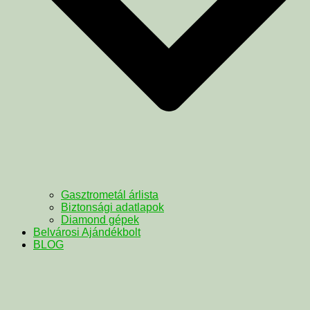
Gasztrometál árlista
Biztonsági adatlapok
Diamond gépek
Belvárosi Ajándékbolt
BLOG