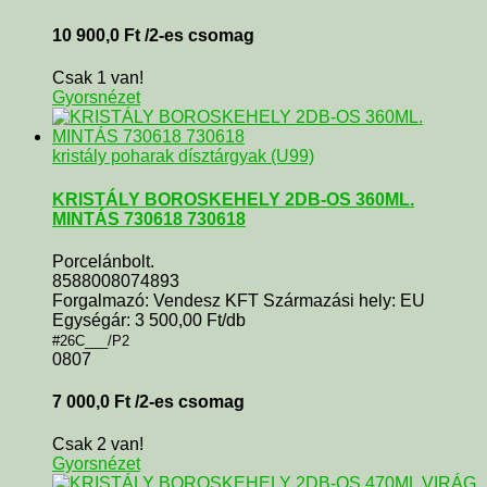
10 900,0
Ft
/2-es csomag
Csak 1 van!
Gyorsnézet
kristály poharak dísztárgyak (U99)
KRISTÁLY BOROSKEHELY 2DB-OS 360ML.
MINTÁS 730618 730618
Porcelánbolt.
8588008074893
Forgalmazó: Vendesz KFT Származási hely: EU
Egységár: 3 500,00 Ft/db
#26C___/P2
0807
7 000,0
Ft
/2-es csomag
Csak 2 van!
Gyorsnézet