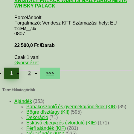
KRISTÁLY PALACK WISKYS NÁD/FORGÓ MINTA
WHISKY PALACK
Porcelánbolt
Forgalmazó: Vendesz KFT Származási hely: EU
#23FM__/db
0807
22 500,0
Ft
/Darab
Csak 1 van!
Gyorsnézet
1
2
>>>
Termékkategóriák
Ajándék
(353)
Babaköszöntő és gyermekajándékok (KIB)
(85)
Bögre dísztárgy (KII)
(595)
Dekoráció
(71)
Esküvő eljegyzés évforduló (KIE)
(171)
Férfi ajándék (KIF)
(281)
Női ajándék (KIN)
(535)