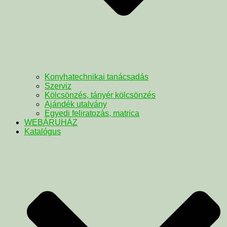
Konyhatechnikai tanácsadás
Szerviz
Kölcsönzés, tányér kölcsönzés
Ajándék utalvány
Egyedi feliratozás, matrica
WEBÁRUHÁZ
Katalógus