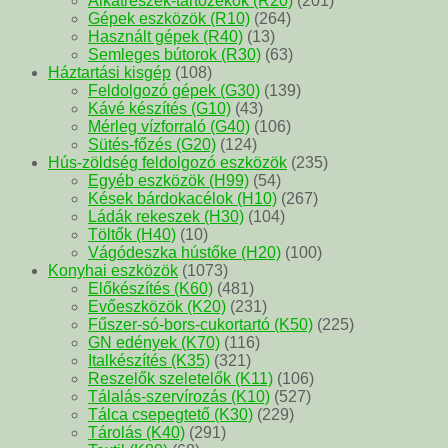
Alkatrészek-tartozékok (R20)
(201)
Gépek eszközök (R10)
(264)
Használt gépek (R40)
(13)
Semleges bútorok (R30)
(63)
Háztartási kisgép
(108)
Feldolgozó gépek (G30)
(139)
Kávé készítés (G10)
(43)
Mérleg vízforraló (G40)
(106)
Sütés-főzés (G20)
(124)
Hús-zöldség feldolgozó eszközök
(235)
Egyéb eszközök (H99)
(54)
Kések bárdokacélok (H10)
(267)
Ládák rekeszek (H30)
(104)
Töltők (H40)
(10)
Vágódeszka hústőke (H20)
(100)
Konyhai eszközök
(1073)
Előkészítés (K60)
(481)
Evőeszközök (K20)
(231)
Fűszer-só-bors-cukortartó (K50)
(225)
GN edények (K70)
(116)
Italkészítés (K35)
(321)
Reszelők szeletelők (K11)
(106)
Tálalás-szervírozás (K10)
(527)
Tálca csepegtető (K30)
(229)
Tárolás (K40)
(291)