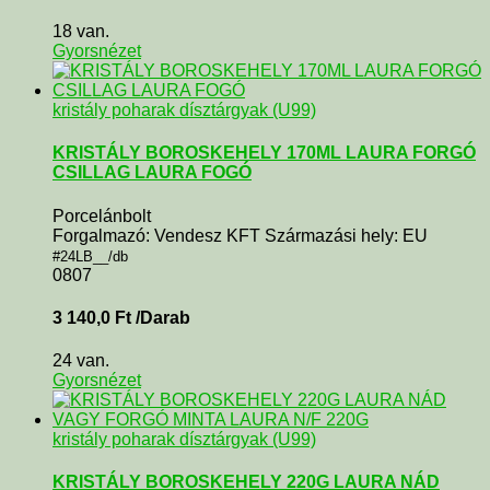
18 van.
Gyorsnézet
kristály poharak dísztárgyak (U99)
KRISTÁLY BOROSKEHELY 170ML LAURA FORGÓ
CSILLAG LAURA FOGÓ
Porcelánbolt
Forgalmazó: Vendesz KFT Származási hely: EU
#24LB__/db
0807
3 140,0
Ft
/Darab
24 van.
Gyorsnézet
kristály poharak dísztárgyak (U99)
KRISTÁLY BOROSKEHELY 220G LAURA NÁD