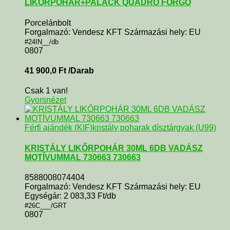
LIKŐRPOHÁR+PALACK QUADRO FORGÓ
Porcelánbolt
Forgalmazó: Vendesz KFT Származási hely: EU
#24IN__/db
0807
41 900,0
Ft
/Darab
Csak 1 van!
Gyorsnézet
Férfi ajándék (KIF)
kristály poharak dísztárgyak (U99)
KRISTÁLY LIKŐRPOHÁR 30ML 6DB VADÁSZ
MOTÍVUMMAL 730663 730663
8588008074404
Forgalmazó: Vendesz KFT Származási hely: EU
Egységár: 2 083,33 Ft/db
#26C___/GRT
0807