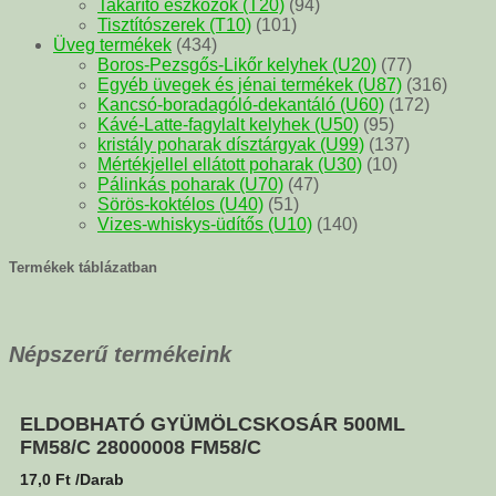
Takarító eszközök (T20)
(94)
Tisztítószerek (T10)
(101)
Üveg termékek
(434)
Boros-Pezsgős-Likőr kelyhek (U20)
(77)
Egyéb üvegek és jénai termékek (U87)
(316)
Kancsó-boradagóló-dekantáló (U60)
(172)
Kávé-Latte-fagylalt kelyhek (U50)
(95)
kristály poharak dísztárgyak (U99)
(137)
Mértékjellel ellátott poharak (U30)
(10)
Pálinkás poharak (U70)
(47)
Sörös-koktélos (U40)
(51)
Vizes-whiskys-üdítős (U10)
(140)
Termékek táblázatban
Népszerű termékeink
ELDOBHATÓ GYÜMÖLCSKOSÁR 500ML
FM58/C 28000008 FM58/C
17,0
Ft
/Darab