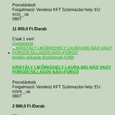
Porcelánbolt
Forgalmazó: Vendesz KFT Származási hely: EU
#23J[__/db
0807
11 900,0
Ft
/Darab
Csak 1 van!
Gyorsnézet
kristály poharak dísztárgyak (U99)
KRISTÁLY LIKŐRKEHELY LAURA 60G NÁD VAGY
FORGÓCSILLAGOS NÁD+FORGÓ
Porcelánbolt.
Forgalmazó: Vendesz KFT Származási hely: EU
#25FB__/db
0807
2 990,0
Ft
/Darab