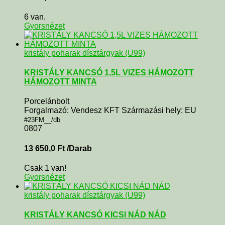
6 van.
Gyorsnézet
kristály poharak dísztárgyak (U99)
KRISTÁLY KANCSÓ 1,5L VIZES HÁMOZOTT
HÁMOZOTT MINTA
Porcelánbolt
Forgalmazó: Vendesz KFT Származási hely: EU
#23FM__/db
0807
13 650,0
Ft
/Darab
Csak 1 van!
Gyorsnézet
kristály poharak dísztárgyak (U99)
KRISTÁLY KANCSÓ KICSI NÁD NÁD