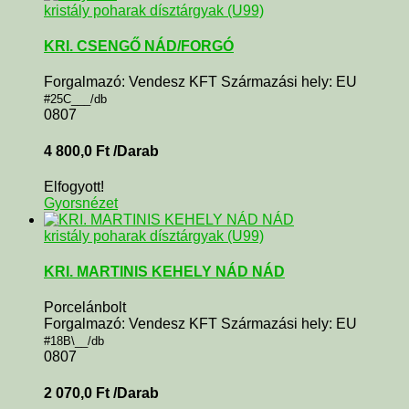
kristály poharak dísztárgyak (U99)
KRI. CSENGŐ NÁD/FORGÓ
Forgalmazó: Vendesz KFT Származási hely: EU
#25C___/db
0807
4 800,0
Ft
/Darab
Elfogyott!
Gyorsnézet
kristály poharak dísztárgyak (U99)
KRI. MARTINIS KEHELY NÁD NÁD
Porcelánbolt
Forgalmazó: Vendesz KFT Származási hely: EU
#18B\__/db
0807
2 070,0
Ft
/Darab