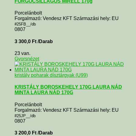
FORGÓCSILLAGOS MIRELL 170g
Porcelánbolt
Forgalmazó: Vendesz KFT Származási hely: EU
#25FB__/db
0807
3 300,0
Ft
/Darab
23 van.
Gyorsnézet
kristály poharak dísztárgyak (U99)
KRISTÁLY BOROSKEHELY 170G LAURA NÁD
MINTA LAURA NÁD 170G
Porcelánbolt
Forgalmazó: Vendesz KFT Származási hely: EU
#25JP__/db
0807
3 200,0
Ft
/Darab