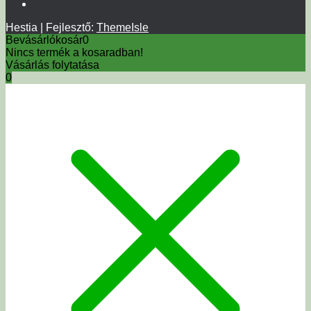
Hestia | Fejlesztő:
ThemeIsle
Bevásárlókosár
0
Nincs termék a kosaradban!
Vásárlás folytatása
0