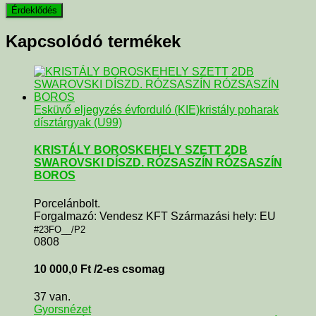
Kapcsolódó termékek
Esküvő eljegyzés évforduló (KIE)
kristály poharak
dísztárgyak (U99)
KRISTÁLY BOROSKEHELY SZETT 2DB
SWAROVSKI DÍSZD. RÓZSASZÍN RÓZSASZÍN
BOROS
Porcelánbolt.
Forgalmazó: Vendesz KFT Származási hely: EU
#23FO__/P2
0808
10 000,0
Ft
/2-es csomag
37 van.
Gyorsnézet