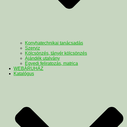
Konyhatechnikai tanácsadás
Szerviz
Kölcsönzés, tányér kölcsönzés
Ajándék utalvány
Egyedi feliratozás, matrica
WEBÁRUHÁZ
Katalógus