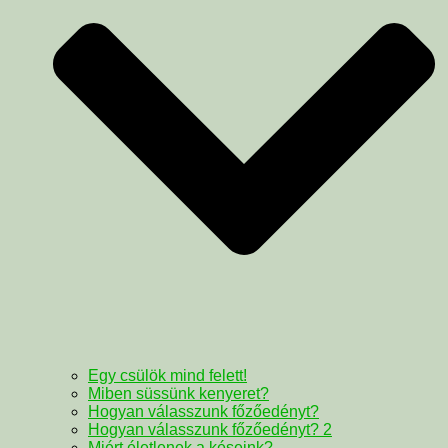
Egy csülök mind felett!
Miben süssünk kenyeret?
Hogyan válasszunk főzőedényt?
Hogyan válasszunk főzőedényt? 2
Miért életlenek a késeink?