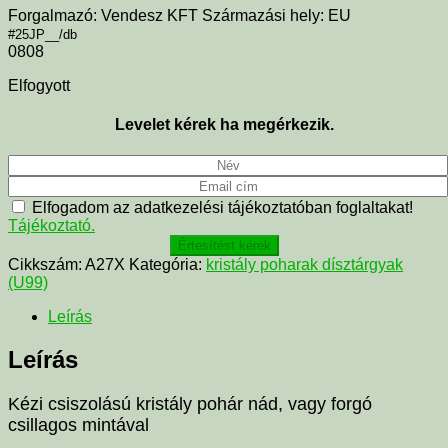
Forgalmazó: Vendesz KFT Származási hely: EU
#25JP__/db
0808
Elfogyott
Levelet kérek ha megérkezik.
Elfogadom az adatkezelési tájékoztatóban foglaltakat!
Tájékoztató.
Értesítést kérek
Cikkszám:
A27X
Kategória:
kristály poharak dísztárgyak
(U99)
Leírás
Leírás
Kézi csiszolású kristály pohár nád, vagy forgó
csillagos mintával