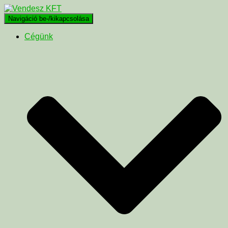
Navigáció be-/kikapcsolása
Cégünk