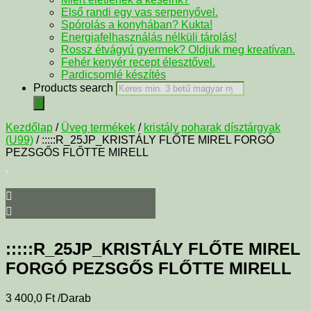
Első randi egy vas serpenyővel.
Spórolás a konyhában? Kukta!
Energiafelhasználás nélküli tárolás!
Rossz étvágyú gyermek? Oldjuk meg kreatívan.
Fehér kenyér recept élesztővel.
Pardicsomlé készítés
Products search
Kezdőlap
/
Üveg termékek
/
kristály poharak dísztárgyak
(U99)
/ :::::R_25JP_KRISTÁLY FLŐTE MIREL FORGÓ
PEZSGŐS FLŐTTE MIRELL
:::::R_25JP_KRISTÁLY FLŐTE MIREL
FORGÓ PEZSGŐS FLŐTTE MIRELL
3 400,0
Ft
/Darab