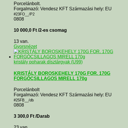
Porcelánbolt.
Forgalmazó: Vendesz KFT Származási hely: EU
#23FO__/P2
0808
10 000,0
Ft
/2-es csomag
13 van.
Gyorsnézet
kristály poharak dísztárgyak (U99)
KRISTÁLY BOROSKEHELY 170G FOR. 170G
FORGÓCSILLAGOS MIRELL 170g
Porcelánbolt
Forgalmazó: Vendesz KFT Származási hely: EU
#25FB__/db
0808
3 300,0
Ft
/Darab
23 van.