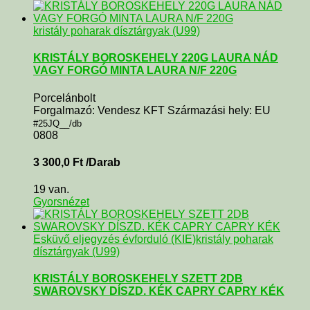
kristály poharak dísztárgyak (U99)
KRISTÁLY BOROSKEHELY 220G LAURA NÁD
VAGY FORGÓ MINTA LAURA N/F 220G
Porcelánbolt
Forgalmazó: Vendesz KFT Származási hely: EU
#25JQ__/db
0808
3 300,0
Ft
/Darab
19 van.
Gyorsnézet
Esküvő eljegyzés évforduló (KIE)
kristály poharak
dísztárgyak (U99)
KRISTÁLY BOROSKEHELY SZETT 2DB
SWAROVSKY DÍSZD. KÉK CAPRY CAPRY KÉK