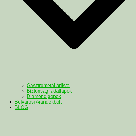
Gasztrometál árlista
Biztonsági adatlapok
Diamond gépek
Belvárosi Ajándékbolt
BLOG