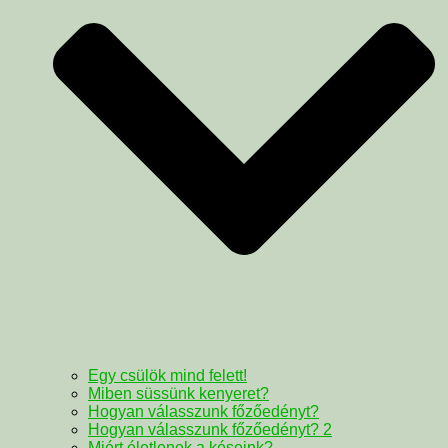
Egy csülök mind felett!
Miben süssünk kenyeret?
Hogyan válasszunk főzőedényt?
Hogyan válasszunk főzőedényt? 2
Miért életlenek a késeink?