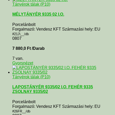
Tányérok tálak (P10)
MÉLYTÁNYÉR 9335 02 I.O.
Porcelánbolt
Forgalmazó: Vendesz KFT Származási hely: EU
#21J\__/db
0807
7 880,0
Ft
/Darab
7 van.
Gyorsnézet
Tányérok tálak (P10)
LAPOSTÁNYÉR 9335/02 I.O. FEHÉR 9335
ZSOLNAY 9335/02
Porcelánbolt
Forgalmazó: Vendesz KFT Származási hely: EU
#26FR__/db