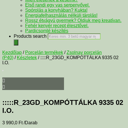
Első randi egy vas serpenyővel.
Spórolás a konyhában? Kukta!
Energiafelhasználás nélküli tárolás!
Rossz étvágyú gyermek? Oldjuk meg kreatívan.
Fehér kenyér recept élesztővel.
Pardicsomlé készítés
Products search
Kezdőlap
/
Porcelán termékek
/
Zsolnay porcelán
(P40)
/
Készletek
/ :::::R_23GD_KOMPÓTTÁLKA 9335 02
I.O.
:::::R_23GD_KOMPÓTTÁLKA 9335 02
I.O.
3 990,0
Ft
/Darab