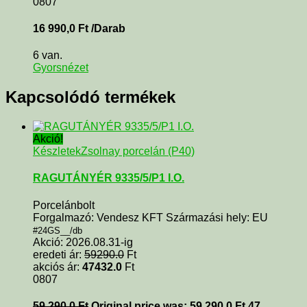
0807
16 990,0
Ft
/Darab
6 van.
Gyorsnézet
Kapcsolódó termékek
Akció!
Készletek
Zsolnay porcelán (P40)
RAGUTÁNYÉR 9335/5/P1 I.O.
Porcelánbolt
Forgalmazó: Vendesz KFT Származási hely: EU
#24GS__/db
Akció: 2026.08.31-ig
eredeti ár:
59290.0
Ft
akciós ár:
47432.0
Ft
0807
59 290,0
Ft
Original price was: 59 290,0 Ft.
47