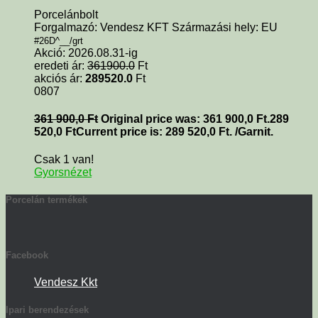
Porcelánbolt
Forgalmazó: Vendesz KFT Származási hely: EU
#26D^__/grt
Akció: 2026.08.31-ig
eredeti ár:
361900.0
Ft
akciós ár:
289520.0
Ft
0807
361 900,0
Ft
Original price was: 361 900,0 Ft.
289
520,0
Ft
Current price is: 289 520,0 Ft.
/Garnit.
Csak 1 van!
Gyorsnézet
Porcelán termékek
Facebook
Vendesz Kkt
Ipari berendezések