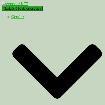
Navigáció be-/kikapcsolása
Cégünk