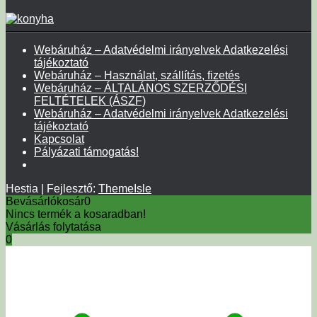
Webáruház – Adatvédelmi irányelvek Adatkezelési
tájékoztató
Webáruház – Használat, szállítás, fizetés
Webáruház – ÁLTALÁNOS SZERZŐDÉSI
FELTÉTELEK (ÁSZF)
Webáruház – Adatvédelmi irányelvek Adatkezelési
tájékoztató
Kapcsolat
Pályázati támogatás!
Hestia | Fejlesztő:
ThemeIsle
Bevásárlókosár
0
Nincs termék a kosaradban!
Vásárlás folytatása
0