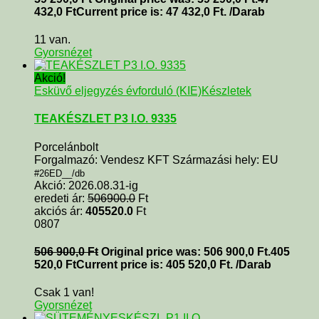
432,0
Ft
Current price is: 47 432,0 Ft.
/Darab
11 van.
Gyorsnézet
Akció!
Esküvő eljegyzés évforduló (KIE)
Készletek
TEAKÉSZLET P3 I.O. 9335
Porcelánbolt
Forgalmazó: Vendesz KFT Származási hely: EU
#26ED__/db
Akció: 2026.08.31-ig
eredeti ár:
506900.0
Ft
akciós ár:
405520.0
Ft
0807
506 900,0
Ft
Original price was: 506 900,0 Ft.
405
520,0
Ft
Current price is: 405 520,0 Ft.
/Darab
Csak 1 van!
Gyorsnézet