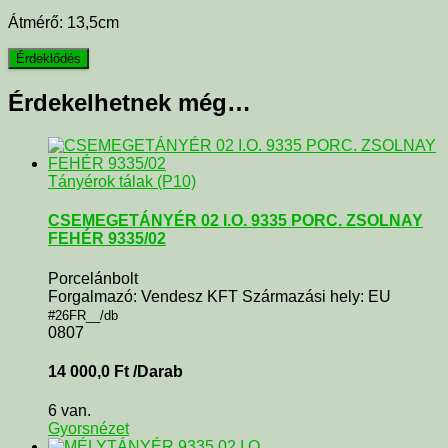
Átmérő: 13,5cm
Érdekelhetnek még…
Tányérok tálak (P10)
CSEMEGETÁNYÉR 02 I.O. 9335 PORC. ZSOLNAY
FEHÉR 9335/02
Porcelánbolt
Forgalmazó: Vendesz KFT Származási hely: EU
#26FR__/db
0807
14 000,0
Ft
/Darab
6 van.
Gyorsnézet