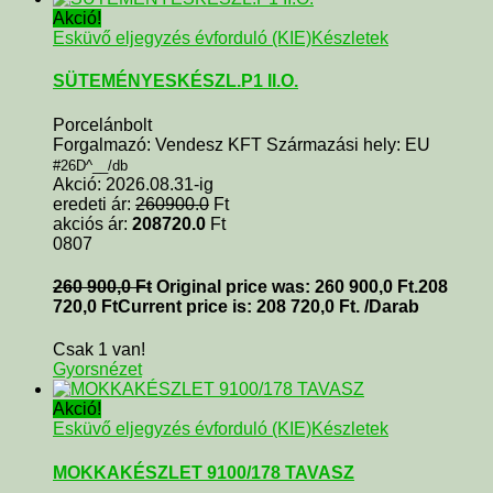
Akció!
Esküvő eljegyzés évforduló (KIE)
Készletek
SÜTEMÉNYESKÉSZL.P1 II.O.
Porcelánbolt
Forgalmazó: Vendesz KFT Származási hely: EU
#26D^__/db
Akció: 2026.08.31-ig
eredeti ár:
260900.0
Ft
akciós ár:
208720.0
Ft
0807
260 900,0
Ft
Original price was: 260 900,0 Ft.
208
720,0
Ft
Current price is: 208 720,0 Ft.
/Darab
Csak 1 van!
Gyorsnézet
Akció!
Esküvő eljegyzés évforduló (KIE)
Készletek
MOKKAKÉSZLET 9100/178 TAVASZ