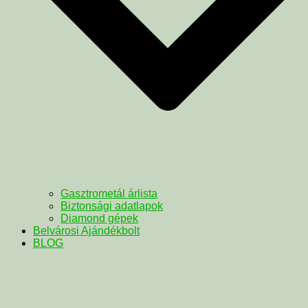
Gasztrometál árlista
Biztonsági adatlapok
Diamond gépek
Belvárosi Ajándékbolt
BLOG