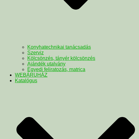
Konyhatechnikai tanácsadás
Szerviz
Kölcsönzés, tányér kölcsönzés
Ajándék utalvány
Egyedi feliratozás, matrica
WEBÁRUHÁZ
Katalógus