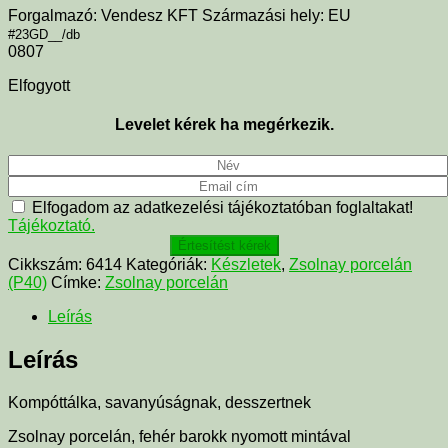
Forgalmazó: Vendesz KFT Származási hely: EU
#23GD__/db
0807
Elfogyott
Levelet kérek ha megérkezik.
Elfogadom az adatkezelési tájékoztatóban foglaltakat!
Tájékoztató.
Értesítést kérek
Cikkszám:
6414
Kategóriák:
Készletek
,
Zsolnay porcelán
(P40)
Címke:
Zsolnay porcelán
Leírás
Leírás
Kompóttálka, savanyúságnak, desszertnek
Zsolnay porcelán, fehér barokk nyomott mintával