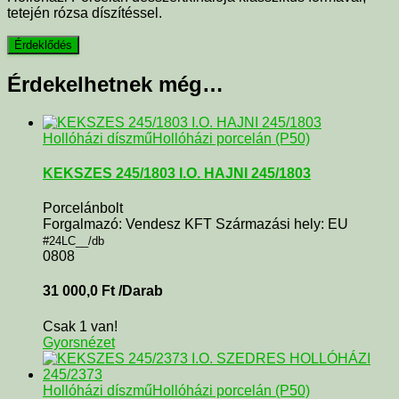
tetején rózsa díszítéssel.
Érdekelhetnek még…
Hollóházi díszmű
Hollóházi porcelán (P50)
KEKSZES 245/1803 I.O. HAJNI 245/1803
Porcelánbolt
Forgalmazó: Vendesz KFT Származási hely: EU
#24LC__/db
0808
31 000,0
Ft
/Darab
Csak 1 van!
Gyorsnézet
Hollóházi díszmű
Hollóházi porcelán (P50)