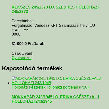
KEKSZES 245/2373 I.O. SZEDRES HOLLÓHÁZI
245/2373
Porcelánbolt
Forgalmazó: Vendesz KFT Származási hely: EU
#24LF__/db
0808
31 000,0
Ft
/Darab
Csak 1 van!
Gyorsnézet
Kapcsolódó termékek
Hollóházi készletek
Hollóházi porcelán (P50)
MOKKAPÁR 243/1945 I.O. ERIKA CSÉSZE+ALJ
HOLLÓHÁZI 243/1945