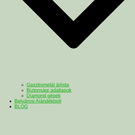
Gasztrometál árlista
Biztonsági adatlapok
Diamond gépek
Belvárosi Ajándékbolt
BLOG