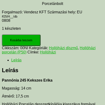
Porcelánbolt
Forgalmazó: Vendesz KFT Származási hely: EU
#25IH__/db
0808
1 készleten
Kosárba teszem
Cikkszám:
00NI
Kategóriák:
Hollóházi díszmű
,
Hollóházi
porcelán (P50)
Címke:
Hollóházi
Leírás
Leírás
Pannónia 245 Kekszes Erika
Magasság: 14 cm
Átmérő: 17,5 cm
Hollóházi Porcelán desszertkínálója klasszikus formával,