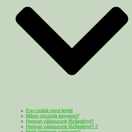
Egy csülök mind felett!
Miben süssünk kenyeret?
Hogyan válasszunk főzőedényt?
Hogyan válasszunk főzőedényt? 2
Miért életlenek a késeink?