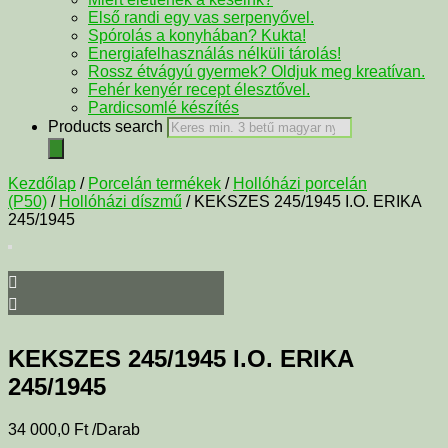
Első randi egy vas serpenyővel.
Spórolás a konyhában? Kukta!
Energiafelhasználás nélküli tárolás!
Rossz étvágyú gyermek? Oldjuk meg kreatívan.
Fehér kenyér recept élesztővel.
Pardicsomlé készítés
Products search
Kezdőlap
/
Porcelán termékek
/
Hollóházi porcelán
(P50)
/
Hollóházi díszmű
/ KEKSZES 245/1945 I.O. ERIKA
245/1945
KEKSZES 245/1945 I.O. ERIKA
245/1945
34 000,0
Ft
/Darab