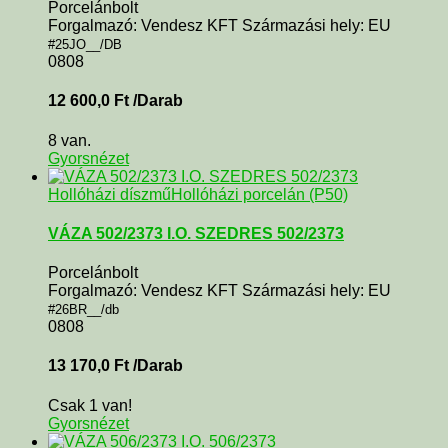
Porcelánbolt
Forgalmazó: Vendesz KFT Származási hely: EU
#25JO__/DB
0808
12 600,0
Ft
/Darab
8 van.
Gyorsnézet
Hollóházi díszmű
Hollóházi porcelán (P50)
VÁZA 502/2373 I.O. SZEDRES 502/2373
Porcelánbolt
Forgalmazó: Vendesz KFT Származási hely: EU
#26BR__/db
0808
13 170,0
Ft
/Darab
Csak 1 van!
Gyorsnézet