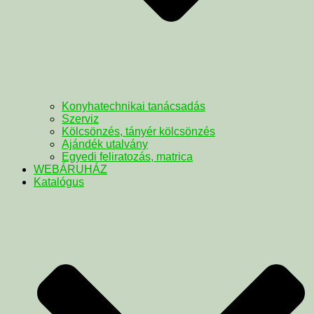
Konyhatechnikai tanácsadás
Szerviz
Kölcsönzés, tányér kölcsönzés
Ajándék utalvány
Egyedi feliratozás, matrica
WEBÁRUHÁZ
Katalógus