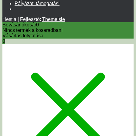
Pályázati támogatás!
Hestia | Fejlesztő:
ThemeIsle
Bevásárlókosár
0
Nincs termék a kosaradban!
Vásárlás folytatása
0