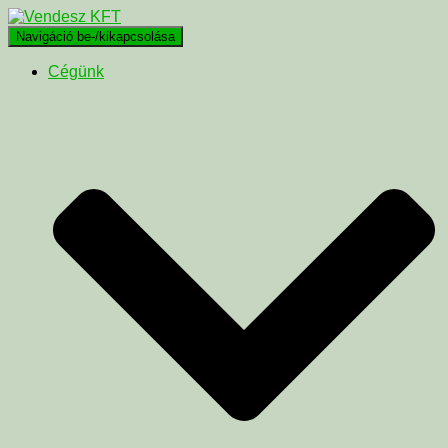
Navigáció be-/kikapcsolása
Cégünk