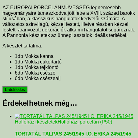
AZ EURÓPAI PORCELÁNMŰVESSÉG legnemesebb
hagyományaira támaszkodva jött létre a XVIII. század barokk
stílusában, a klasszikus hangulatok kedvelői számára. A
változatos színvilágú, kézzel festett, illetve részben kézzel
festett, aranyozott dekorációk alkalmi hangulatot sugároznak.
A Pannónia készletek az ünnepi asztalok ideális terítékei.
A készlet tartalma:
1db Mokka kanna
1db Mokka cukortartó
1db Mokka tejkiöntő
6db Mokka csésze
6db Mokka csészealj
Érdekelhetnek még…
Hollóházi készletek
Hollóházi porcelán (P50)
TORTATÁL TALPAS 245/1945 I.O. ERIKA 245/1945