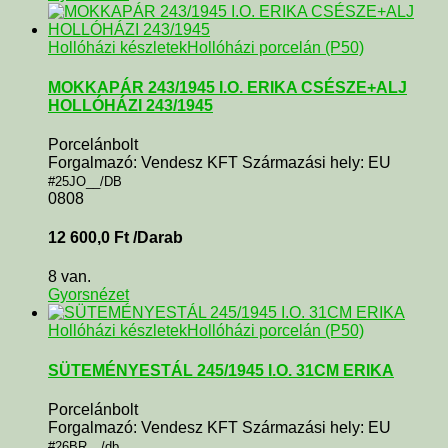
Hollóházi készletek
Hollóházi porcelán (P50)
MOKKAPÁR 243/1945 I.O. ERIKA CSÉSZE+ALJ
HOLLÓHÁZI 243/1945
Porcelánbolt
Forgalmazó: Vendesz KFT Származási hely: EU
#25JO__/DB
0808
12 600,0
Ft
/Darab
8 van.
Gyorsnézet
Hollóházi készletek
Hollóházi porcelán (P50)
SÜTEMÉNYESTÁL 245/1945 I.O. 31CM ERIKA
Porcelánbolt
Forgalmazó: Vendesz KFT Származási hely: EU
#26BR__/db