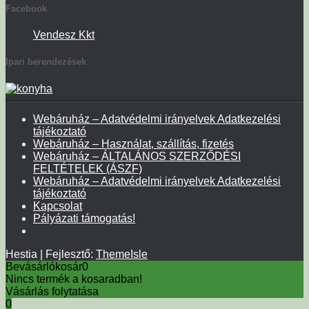
Facebook
Vendesz Kkt
Ipari berendezések
Webáruház – Adatvédelmi irányelvek Adatkezelési
tájékoztató
Webáruház – Használat, szállítás, fizetés
Webáruház – ÁLTALÁNOS SZERZŐDÉSI
FELTÉTELEK (ÁSZF)
Webáruház – Adatvédelmi irányelvek Adatkezelési
tájékoztató
Kapcsolat
Pályázati támogatás!
Hestia | Fejlesztő:
ThemeIsle
Bevásárlókosár
0
Nincs termék a kosaradban!
Vásárlás folytatása
0