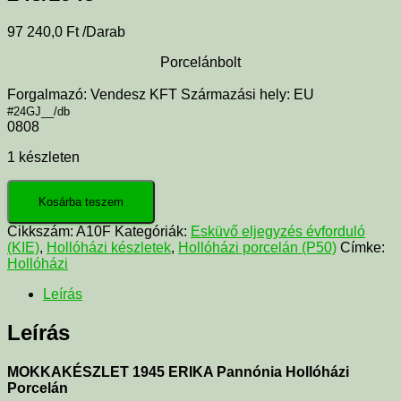
97 240,0
Ft
/Darab
Porcelánbolt
Forgalmazó: Vendesz KFT Származási hely: EU
#24GJ__/db
0808
1 készleten
Kosárba teszem
Cikkszám:
A10F
Kategóriák:
Esküvő eljegyzés évforduló
(KIE)
,
Hollóházi készletek
,
Hollóházi porcelán (P50)
Címke:
Hollóházi
Leírás
Leírás
MOKKAKÉSZLET 1945 ERIKA Pannónia Hollóházi
Porcelán