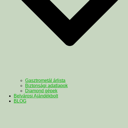
Gasztrometál árlista
Biztonsági adatlapok
Diamond gépek
Belvárosi Ajándékbolt
BLOG