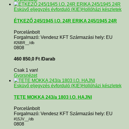
Esküvő eljegyzés évforduló (KIE)
Hollóházi készletek
ÉTKEZŐ 245/1945 I.O. 24R ERIKA 245/1945 24R
Porcelánbolt
Forgalmazó: Vendesz KFT Származási hely: EU
#26BR__/db
0808
460 850,0
Ft
/Darab
Csak 1 van!
Gyorsnézet
Esküvő eljegyzés évforduló (KIE)
Hollóházi készletek
TETE MOKKA 243/a 1803 I.O. HAJNI
Porcelánbolt
Forgalmazó: Vendesz KFT Származási hely: EU
#15JV__/db
0808