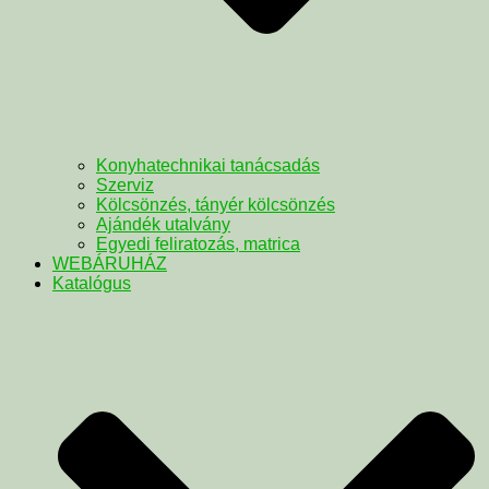
Konyhatechnikai tanácsadás
Szerviz
Kölcsönzés, tányér kölcsönzés
Ajándék utalvány
Egyedi feliratozás, matrica
WEBÁRUHÁZ
Katalógus