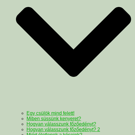
Egy csülök mind felett!
Miben süssünk kenyeret?
Hogyan válasszunk főzőedényt?
Hogyan válasszunk főzőedényt? 2
Miért életlenek a késeink?