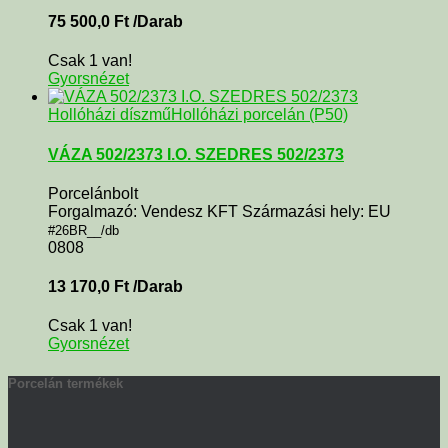
75 500,0
Ft
/Darab
Csak 1 van!
Gyorsnézet
Hollóházi díszmű
Hollóházi porcelán (P50)
VÁZA 502/2373 I.O. SZEDRES 502/2373
Porcelánbolt
Forgalmazó: Vendesz KFT Származási hely: EU
#26BR__/db
0808
13 170,0
Ft
/Darab
Csak 1 van!
Gyorsnézet
Porcelán termékek