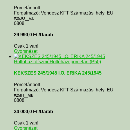
Porcelánbolt
Forgalmazó: Vendesz KFT Származási hely: EU
#25JO__/db
0808
29 990,0
Ft
/Darab
Csak 1 van!
Gyorsnézet
Hollóházi díszmű
Hollóházi porcelán (P50)
KEKSZES 245/1945 I.O. ERIKA 245/1945
Porcelánbolt
Forgalmazó: Vendesz KFT Származási hely: EU
#25IH__/db
0808
34 000,0
Ft
/Darab
Csak 1 van!
Gyorsnézet