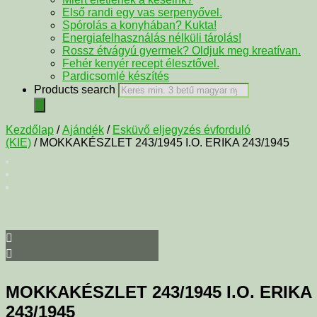
Első randi egy vas serpenyővel.
Spórolás a konyhában? Kukta!
Energiafelhasználás nélküli tárolás!
Rossz étvágyú gyermek? Oldjuk meg kreatívan.
Fehér kenyér recept élesztővel.
Pardicsomlé készítés
Products search
Kezdőlap
/
Ajándék
/
Esküvő eljegyzés évforduló
(KIE)
/ MOKKAKÉSZLET 243/1945 I.O. ERIKA 243/1945
MOKKAKÉSZLET 243/1945 I.O. ERIKA
243/1945