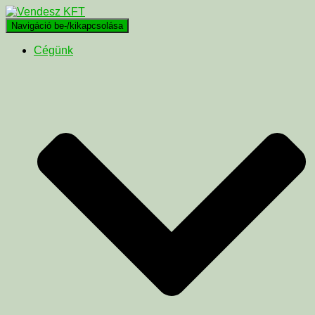
Navigáció be-/kikapcsolása
Cégünk