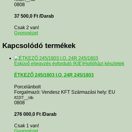
0808
37 500,0
Ft
/Darab
Csak 2 van!
Gyorsnézet
Kapcsolódó termékek
Esküvő eljegyzés évforduló (KIE)
Hollóházi készletek
ÉTKEZŐ 245/1803 I.O. 24R 245/1803
Porcelánbolt
Forgalmazó: Vendesz KFT Származási hely: EU
#22IT__/db
0808
276 000,0
Ft
/Darab
Csak 1 van!
Gyorsnézet