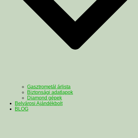
Gasztrometál árlista
Biztonsági adatlapok
Diamond gépek
Belvárosi Ajándékbolt
BLOG