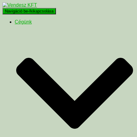
Navigáció be-/kikapcsolása
Cégünk