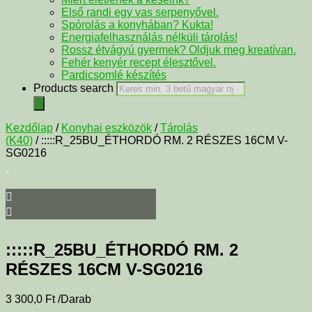
Első randi egy vas serpenyővel.
Spórolás a konyhában? Kukta!
Energiafelhasználás nélküli tárolás!
Rossz étvágyú gyermek? Oldjuk meg kreatívan.
Fehér kenyér recept élesztővel.
Pardicsomlé készítés
Products search
Kezdőlap
/
Konyhai eszközök
/
Tárolás
(K40)
/ :::::R_25BU_ÉTHORDÓ RM. 2 RÉSZES 16CM V-
SG0216
:::::R_25BU_ÉTHORDÓ RM. 2
RÉSZES 16CM V-SG0216
3 300,0
Ft
/Darab