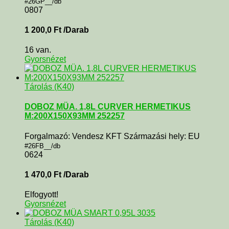
#26GP__/db
0807
1 200,0
Ft
/Darab
16 van.
Gyorsnézet
Tárolás (K40)
DOBOZ MÜA. 1,8L CURVER HERMETIKUS
M:200X150X93MM 252257
Forgalmazó: Vendesz KFT Származási hely: EU
#26FB__/db
0624
1 470,0
Ft
/Darab
Elfogyott!
Gyorsnézet
Tárolás (K40)