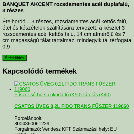
BANQUET AKCENT rozsdamentes acél duplafalú,
3 részes
Ételhordó – 3 részes, rozsdamentes acél kettős falú,
étel és készételek szállítására tervezett, a készlet 3
rozsdamentes acél kettős falú, 14 cm átmérőjű és 7
cm magasságú tálat tartalmaz, mindegyik tál térfogata
0,9 l
Kapcsolódó termékek
Fűszer-só-bors-cukortartó (K50)
Tárolás (K40)
CSATOS ÜVEG 0,2L FIDO TRANS FŰSZER 119060
Porcelánbolt.
8004360061239
Forgalmazó: Vendesz KFT Származási hely: EU