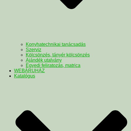
Konyhatechnikai tanácsadás
Szerviz
Kölcsönzés, tányér kölcsönzés
Ajándék utalvány
Egyedi feliratozás, matrica
WEBÁRUHÁZ
Katalógus