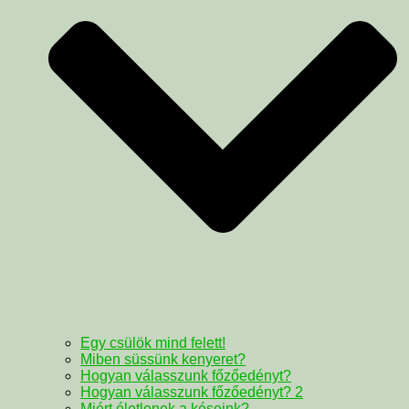
Egy csülök mind felett!
Miben süssünk kenyeret?
Hogyan válasszunk főzőedényt?
Hogyan válasszunk főzőedényt? 2
Miért életlenek a késeink?