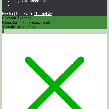
Pályázati támogatás!
Hestia | Fejlesztő:
ThemeIsle
Bevásárlókosár
0
Nincs termék a kosaradban!
Vásárlás folytatása
0