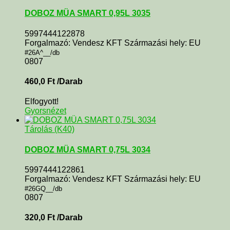
DOBOZ MÜA SMART 0,95L 3035
5997444122878
Forgalmazó: Vendesz KFT Származási hely: EU
#26A^__/db
0807
460,0
Ft
/Darab
Elfogyott!
Gyorsnézet
Tárolás (K40)
DOBOZ MÜA SMART 0,75L 3034
5997444122861
Forgalmazó: Vendesz KFT Származási hely: EU
#26GQ__/db
0807
320,0
Ft
/Darab