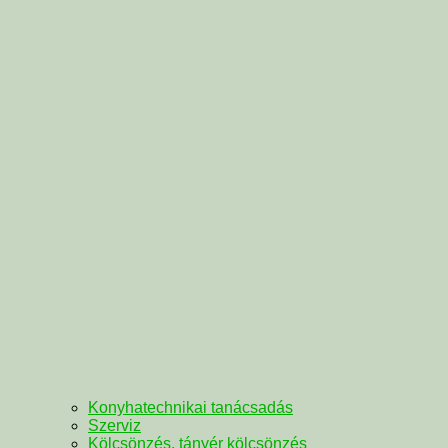
Konyhatechnikai tanácsadás
Szerviz
Kölcsönzés, tányér kölcsönzés