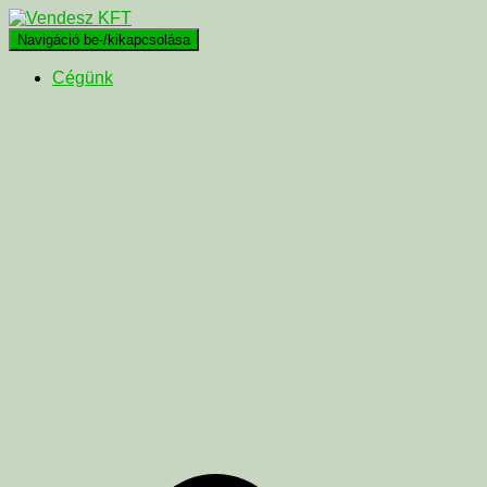
Navigáció be-/kikapcsolása
Cégünk