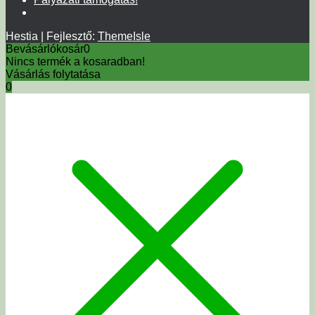
Hestia | Fejlesztő:
ThemeIsle
Bevásárlókosár
0
Nincs termék a kosaradban!
Vásárlás folytatása
0