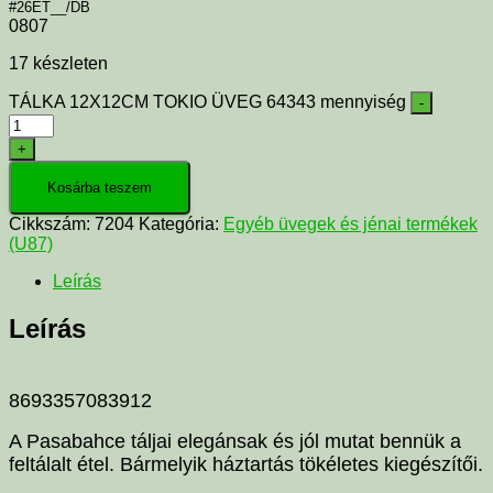
#26ET__/DB
0807
17 készleten
TÁLKA 12X12CM TOKIO ÜVEG 64343 mennyiség
-
+
Kosárba teszem
Cikkszám:
7204
Kategória:
Egyéb üvegek és jénai termékek
(U87)
Leírás
Leírás
8693357083912
A Pasabahce táljai elegánsak és jól mutat bennük a
feltálalt étel. Bármelyik háztartás tökéletes kiegészítői.