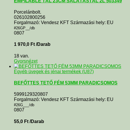
EMPILABLE TÁL 23CM SALÁTÁSTÁL 2L 503349
Porcelánbolt.
026102800256
Forgalmazó: Vendesz KFT Származási hely: EU
#26GP__/db
0807
1 970,0
Ft
/Darab
18 van.
Gyorsnézet
Egyéb üvegek és jénai termékek (U87)
BEFŐTTES TETŐ FÉM 53MM PARADICSOMOS
5999129320807
Forgalmazó: Vendesz KFT Származási hely: EU
#26G___/db
0807
55,0
Ft
/Darab