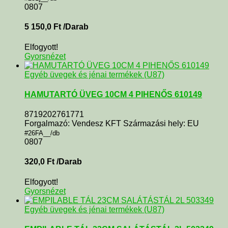
0807
5 150,0
Ft
/Darab
Elfogyott!
Gyorsnézet
Egyéb üvegek és jénai termékek (U87)
HAMUTARTÓ ÜVEG 10CM 4 PIHENŐS 610149
8719202761771
Forgalmazó: Vendesz KFT Származási hely: EU
#26FA__/db
0807
320,0
Ft
/Darab
Elfogyott!
Gyorsnézet
Egyéb üvegek és jénai termékek (U87)