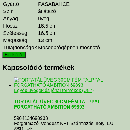
Gyártó
PASABAHCE
Szín
átlátszó
Anyag
üveg
Hossz
16.5 cm
Szélesség
16.5 cm
Magasság
13 cm
Tulajdonságok
Mosogatógépben mosható
Kapcsolódó termékek
Egyéb üvegek és jénai termékek (U87)
TORTATÁL ÜVEG 30CM FÉM TALPPAL
FORGATHATÓ AMBITION 69893
5904134698933
Forgalmazó: Vendesz KFT Származási hely: EU
#25L]__/db