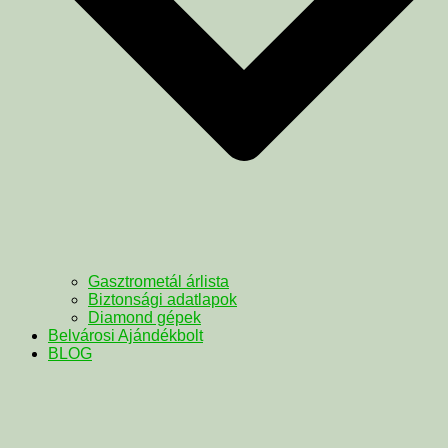
Gasztrometál árlista
Biztonsági adatlapok
Diamond gépek
Belvárosi Ajándékbolt
BLOG