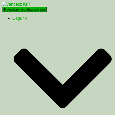
Navigáció be-/kikapcsolása
Cégünk