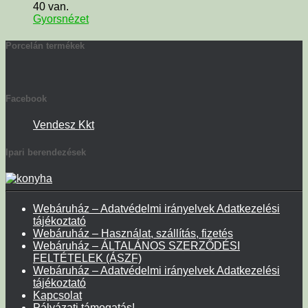
40 van.
Gyorsnézet
Porcelán termékek
Facebook
Vendesz Kkt
Ipari berendezések
Webáruház – Adatvédelmi irányelvek Adatkezelési
tájékoztató
Webáruház – Használat, szállítás, fizetés
Webáruház – ÁLTALÁNOS SZERZŐDÉSI
FELTÉTELEK (ÁSZF)
Webáruház – Adatvédelmi irányelvek Adatkezelési
tájékoztató
Kapcsolat
Pályázati támogatás!