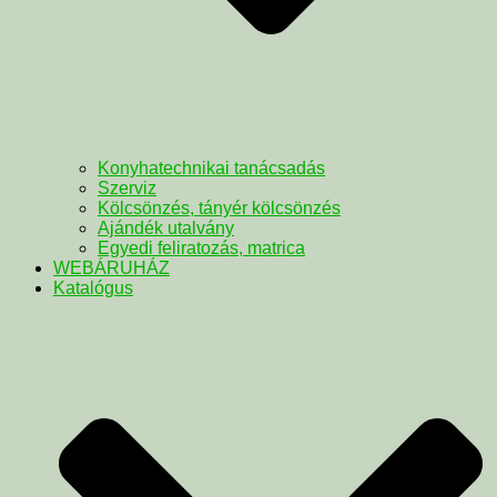
Konyhatechnikai tanácsadás
Szerviz
Kölcsönzés, tányér kölcsönzés
Ajándék utalvány
Egyedi feliratozás, matrica
WEBÁRUHÁZ
Katalógus