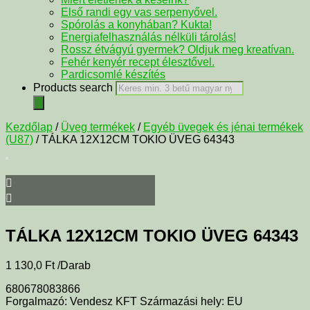
Első randi egy vas serpenyővel.
Spórolás a konyhában? Kukta!
Energiafelhasználás nélküli tárolás!
Rossz étvágyú gyermek? Oldjuk meg kreatívan.
Fehér kenyér recept élesztővel.
Pardicsomlé készítés
Products search
Kezdőlap
/
Üveg termékek
/
Egyéb üvegek és jénai termékek
(U87)
/ TÁLKA 12X12CM TOKIO ÜVEG 64343
TÁLKA 12X12CM TOKIO ÜVEG 64343
1 130,0
Ft
/Darab
680678083866
Forgalmazó: Vendesz KFT Származási hely: EU