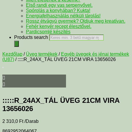
Első randi egy vas serpenyővel.
Spórolás a konyhában? Kukta!
Energiafelhasználás nélküli tárolás!
Rossz étvágyú gyermek? Oldjuk meg kreatívan.
Fehér kenyér recept élesztővel.
Pardicsomlé készítés
Products search
Kezdőlap
/
Üveg termékek
/
Egyéb üvegek és jénai termékek
(U87)
/ :::::R_24AX_TÁL ÜVEG 21CM VIRA 13656026
:::::R_24AX_TÁL ÜVEG 21CM VIRA
13656026
2 310,0
Ft
/Darab
8692952064067