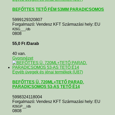
BEFŐTTES TETŐ FÉM 53MM PARADICSOMOS
5999129320807
Forgalmazó: Vendesz KFT Származási hely: EU
#26G___/db
0808
55,0
Ft
/Darab
40 van.
Gyorsnézet
Egyéb üvegek és jénai termékek (U87)
BEFŐTTES Ü. 720ML+TETŐ PARAD.
PARADICSOMOS 53-AS TETŐ É14
5998324118004
Forgalmazó: Vendesz KFT Származási hely: EU
#26GP__/db
0808