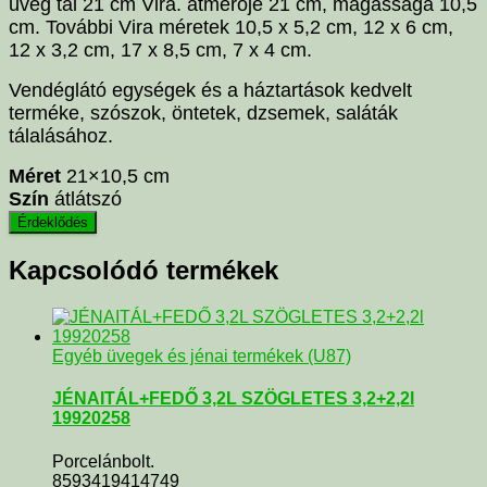
üveg tál 21 cm Vira. átmérője 21 cm, magassága 10,5
cm. További Vira méretek 10,5 x 5,2 cm, 12 x 6 cm,
12 x 3,2 cm, 17 x 8,5 cm, 7 x 4 cm.
Vendéglátó egységek és a háztartások kedvelt
terméke, szószok, öntetek, dzsemek, saláták
tálalásához.
Méret
21×10,5 cm
Szín
átlátszó
Kapcsolódó termékek
Egyéb üvegek és jénai termékek (U87)
JÉNAITÁL+FEDŐ 3,2L SZÖGLETES 3,2+2,2l
19920258
Porcelánbolt.
8593419414749