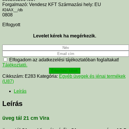
Forgalmazó: Vendesz KFT Származási hely: EU
#24AX__/db
0808
Elfogyott
Levelet kérek ha megérkezik.
Elfogadom az adatkezelési tájékoztatóban foglaltakat!
Tájékoztató.
Értesítést kérek
Cikkszám:
E283
Kategória:
Egyéb üvegek és jénai termékek
(U87)
Leírás
Leírás
üveg tál 21 cm Vira