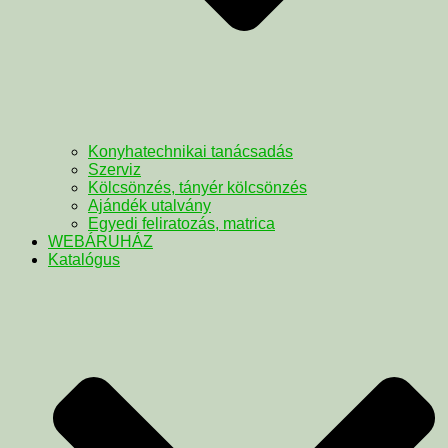
Konyhatechnikai tanácsadás
Szerviz
Kölcsönzés, tányér kölcsönzés
Ajándék utalvány
Egyedi feliratozás, matrica
WEBÁRUHÁZ
Katalógus