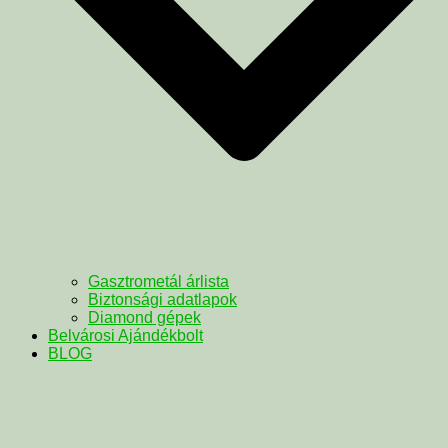
Gasztrometál árlista
Biztonsági adatlapok
Diamond gépek
Belvárosi Ajándékbolt
BLOG