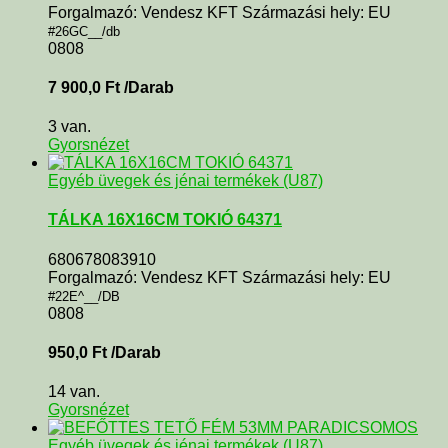
Forgalmazó: Vendesz KFT Származási hely: EU
#26GC__/db
0808
7 900,0
Ft
/Darab
3 van.
Gyorsnézet
Egyéb üvegek és jénai termékek (U87)
TÁLKA 16X16CM TOKIÓ 64371
680678083910
Forgalmazó: Vendesz KFT Származási hely: EU
#22E^__/DB
0808
950,0
Ft
/Darab
14 van.
Gyorsnézet
Egyéb üvegek és jénai termékek (U87)