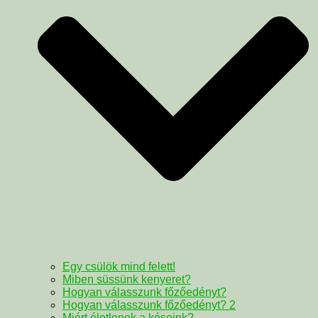
Egy csülök mind felett!
Miben süssünk kenyeret?
Hogyan válasszunk főzőedényt?
Hogyan válasszunk főzőedényt? 2
Miért életlenek a késeink?