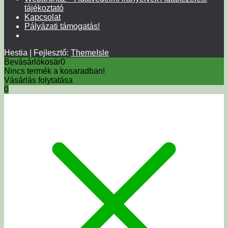
tájékoztató
Kapcsolat
Pályázati támogatás!
Hestia | Fejlesztő:
ThemeIsle
Bevásárlókosár
0
Nincs termék a kosaradban!
Vásárlás folytatása
0