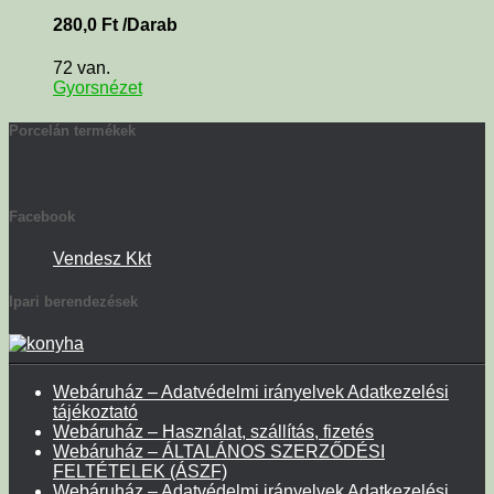
280,0
Ft
/Darab
72 van.
Gyorsnézet
Porcelán termékek
Facebook
Vendesz Kkt
Ipari berendezések
Webáruház – Adatvédelmi irányelvek Adatkezelési
tájékoztató
Webáruház – Használat, szállítás, fizetés
Webáruház – ÁLTALÁNOS SZERZŐDÉSI
FELTÉTELEK (ÁSZF)
Webáruház – Adatvédelmi irányelvek Adatkezelési