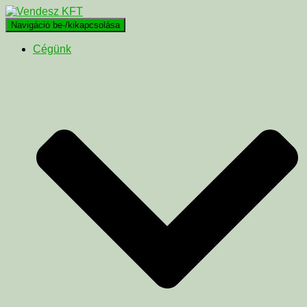
Navigáció be-/kikapcsolása
Cégünk