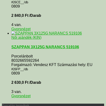
#26CE__/db
0809
2 840,0
Ft
/Darab
4 van.
Gyorsnézet
Női ajándék (KIN)
SZAPPAN 3X125G NARANCS 519106
Porcelánbolt
8032665592264
Forgalmazó: Vendesz KFT Származási hely: EU
#26FP__/db
0809
2 630,0
Ft
/Darab
3 van.
Gyorsnézet
Porcelán termékek