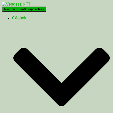
Navigáció be-/kikapcsolása
Cégünk