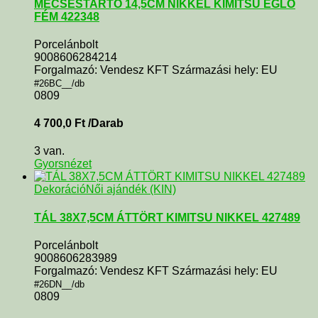
MÉCSESTARTÓ 14,5CM NIKKEL KIMITSU EGLO
FÉM 422348
Porcelánbolt
9008606284214
Forgalmazó: Vendesz KFT Származási hely: EU
#26BC__/db
0809
4 700,0
Ft
/Darab
3 van.
Gyorsnézet
Dekoráció
Női ajándék (KIN)
TÁL 38X7,5CM ÁTTÖRT KIMITSU NIKKEL 427489
Porcelánbolt
9008606283989
Forgalmazó: Vendesz KFT Származási hely: EU
#26DN__/db
0809