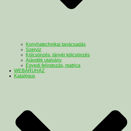
Konyhatechnikai tanácsadás
Szerviz
Kölcsönzés, tányér kölcsönzés
Ajándék utalvány
Egyedi feliratozás, matrica
WEBÁRUHÁZ
Katalógus