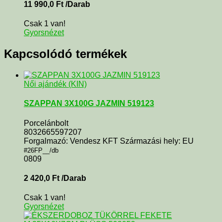
11 990,0
Ft
/Darab
Csak 1 van!
Gyorsnézet
Kapcsolódó termékek
Női ajándék (KIN)
SZAPPAN 3X100G JAZMIN 519123
Porcelánbolt
8032665597207
Forgalmazó: Vendesz KFT Származási hely: EU
#26FP__/db
0809
2 420,0
Ft
/Darab
Csak 1 van!
Gyorsnézet