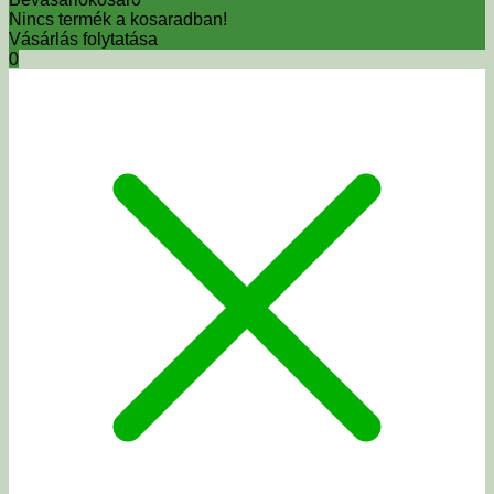
Nincs termék a kosaradban!
Vásárlás folytatása
0