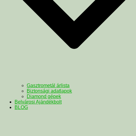
Gasztrometál árlista
Biztonsági adatlapok
Diamond gépek
Belvárosi Ajándékbolt
BLOG