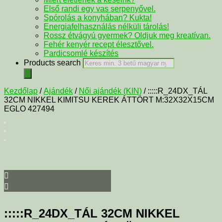
Első randi egy vas serpenyővel.
Spórolás a konyhában? Kukta!
Energiafelhasználás nélküli tárolás!
Rossz étvágyú gyermek? Oldjuk meg kreatívan.
Fehér kenyér recept élesztővel.
Pardicsomlé készítés
Products search
Kezdőlap
/
Ajándék
/
Női ajándék (KIN)
/ :::::R_24DX_TÁL
32CM NIKKEL KIMITSU KEREK ÁTTÖRT M:32X32X15CM
EGLO 427494
:::::R_24DX_TÁL 32CM NIKKEL