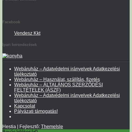
Facebook
Vendesz Kkt
Ipari berendezések
Webáruház – Adatvédelmi irányelvek Adatkezelési
tájékoztató
Webáruház – Használat, szállítás, fizetés
Webáruház – ÁLTALÁNOS SZERZŐDÉSI
FELTÉTELEK (ÁSZF)
Webáruház – Adatvédelmi irányelvek Adatkezelési
tájékoztató
Kapcsolat
Pályázati támogatás!
Hestia | Fejlesztő:
ThemeIsle
Bevásárlókosár
0