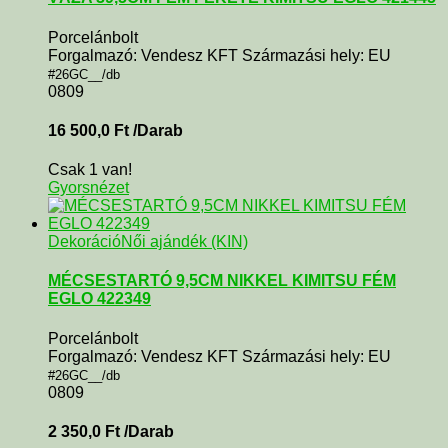
Porcelánbolt
Forgalmazó: Vendesz KFT Származási hely: EU
#26GC__/db
0809
16 500,0
Ft
/Darab
Csak 1 van!
Gyorsnézet
Dekoráció
Női ajándék (KIN)
MÉCSESTARTÓ 9,5CM NIKKEL KIMITSU FÉM
EGLO 422349
Porcelánbolt
Forgalmazó: Vendesz KFT Származási hely: EU
#26GC__/db
0809
2 350,0
Ft
/Darab