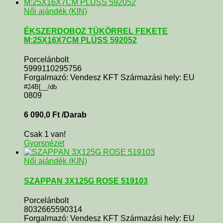
Női ajándék (KIN)
ÉKSZERDOBOZ TÜKÖRREL FEKETE
M:25X16X7CM PLÜSS 592052
Porcelánbolt
5999110295756
Forgalmazó: Vendesz KFT Származási hely: EU
#24B[__/db
0809
6 090,0
Ft
/Darab
Csak 1 van!
Gyorsnézet
Női ajándék (KIN)
SZAPPAN 3X125G ROSE 519103
Porcelánbolt
8032665590314
Forgalmazó: Vendesz KFT Származási hely: EU