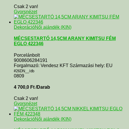
Csak 2 van!
Gyorsnézet
Dekoráció
Női ajándék (KIN)
MÉCSESTARTÓ 14,5CM ARANY KIMITSU FÉM
EGLO 422346
Porcelánbolt
9008606284191
Forgalmazó: Vendesz KFT Származási hely: EU
#26DN__/db
0809
4 700,0
Ft
/Darab
Csak 2 van!
Gyorsnézet
Dekoráció
Női ajándék (KIN)