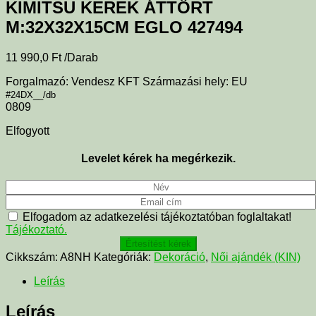
KIMITSU KEREK ÁTTÖRT
M:32X32X15CM EGLO 427494
11 990,0
Ft
/Darab
Forgalmazó: Vendesz KFT Származási hely: EU
#24DX__/db
0809
Elfogyott
Levelet kérek ha megérkezik.
Elfogadom az adatkezelési tájékoztatóban foglaltakat!
Tájékoztató.
Értesítést kérek
Cikkszám:
A8NH
Kategóriák:
Dekoráció
,
Női ajándék (KIN)
Leírás
Leírás