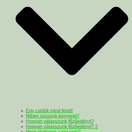
Egy csülök mind felett!
Miben süssünk kenyeret?
Hogyan válasszunk főzőedényt?
Hogyan válasszunk főzőedényt? 2
Miért életlenek a késeink?