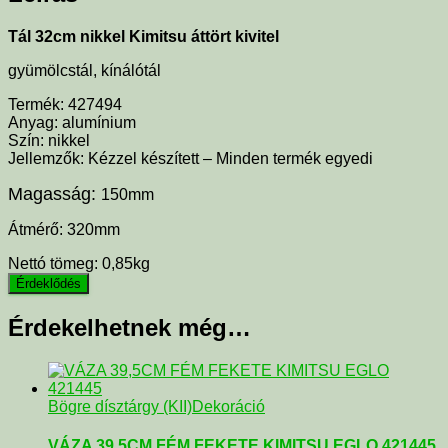
Tál 32cm nikkel Kimitsu áttört kivitel
gyümölcstál, kínálótál
Termék: 427494
Anyag: alumínium
Szín: nikkel
Jellemzők: Kézzel készített – Minden termék egyedi
Magasság:
150mm
Átmérő: 320mm
Nettó tömeg: 0,85kg
Érdekelhetnek még…
Bögre dísztárgy (KII)
Dekoráció
VÁZA 39,5CM FÉM FEKETE KIMITSU EGLO 421445