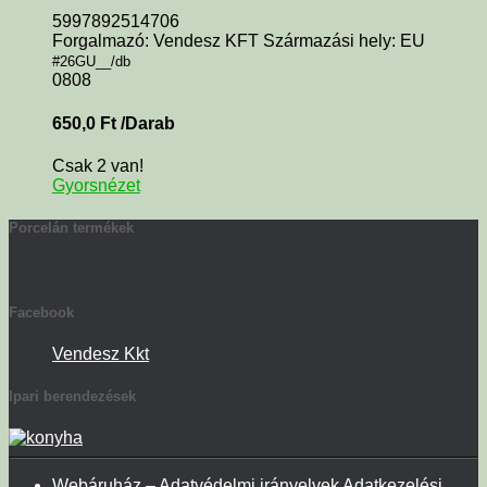
5997892514706
Forgalmazó: Vendesz KFT Származási hely: EU
#26GU__/db
0808
650,0
Ft
/Darab
Csak 2 van!
Gyorsnézet
Porcelán termékek
Facebook
Vendesz Kkt
Ipari berendezések
Webáruház – Adatvédelmi irányelvek Adatkezelési