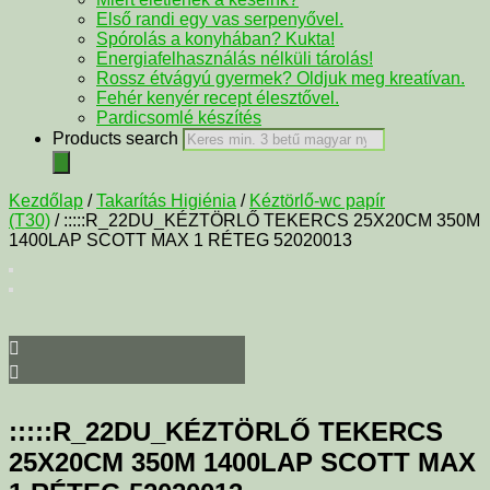
Első randi egy vas serpenyővel.
Spórolás a konyhában? Kukta!
Energiafelhasználás nélküli tárolás!
Rossz étvágyú gyermek? Oldjuk meg kreatívan.
Fehér kenyér recept élesztővel.
Pardicsomlé készítés
Products search
Kezdőlap
/
Takarítás Higiénia
/
Kéztörlő-wc papír
(T30)
/ :::::R_22DU_KÉZTÖRLŐ TEKERCS 25X20CM 350M
1400LAP SCOTT MAX 1 RÉTEG 52020013
:::::R_22DU_KÉZTÖRLŐ TEKERCS
25X20CM 350M 1400LAP SCOTT MAX