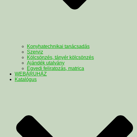
Konyhatechnikai tanácsadás
Szerviz
Kölcsönzés, tányér kölcsönzés
Ajándék utalvány
Egyedi feliratozás, matrica
WEBÁRUHÁZ
Katalógus