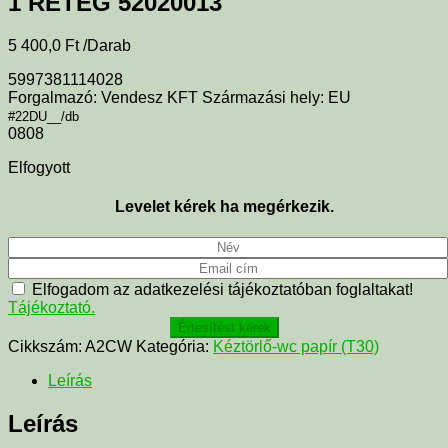
1 RÉTEG 52020013
5 400,0
Ft
/Darab
5997381114028
Forgalmazó: Vendesz KFT Származási hely: EU
#22DU__/db
0808
Elfogyott
Levelet kérek ha megérkezik.
Elfogadom az adatkezelési tájékoztatóban foglaltakat!
Tájékoztató.
Értesítést kérek
Cikkszám:
A2CW
Kategória:
Kéztörlő-wc papír (T30)
Leírás
Leírás