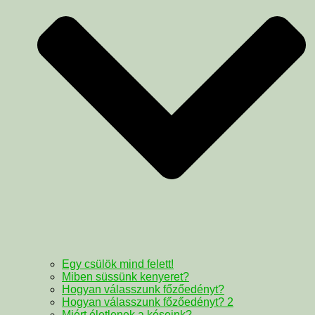
Egy csülök mind felett!
Miben süssünk kenyeret?
Hogyan válasszunk főzőedényt?
Hogyan válasszunk főzőedényt? 2
Miért életlenek a késeink?