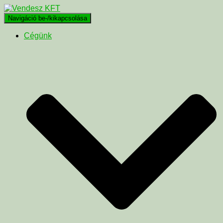
Navigáció be-/kikapcsolása
Cégünk