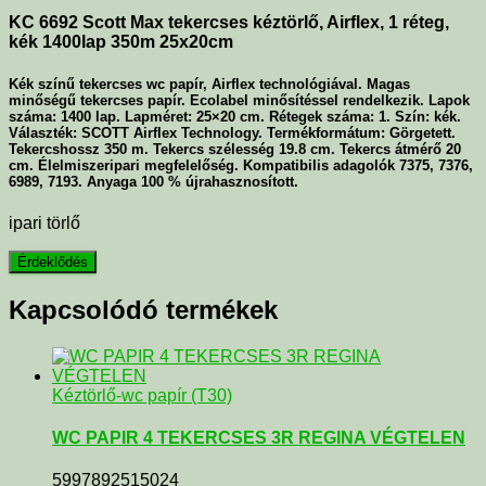
KC 6692 Scott Max tekercses kéztörlő, Airflex, 1 réteg,
kék 1400lap 350m 25x20cm
Kék színű tekercses wc papír, Airflex technológiával. Magas
minőségű tekercses papír. Ecolabel minősítéssel rendelkezik. Lapok
száma: 1400 lap. Lapméret: 25×20 cm. Rétegek száma: 1. Szín: kék.
Választék: SCOTT Airflex Technology. Termékformátum: Görgetett.
Tekercshossz 350 m. Tekercs szélesség 19.8 cm. Tekercs átmérő 20
cm. Élelmiszeripari megfelelőség. Kompatibilis adagolók 7375, 7376,
6989, 7193. Anyaga 100 % újrahasznosított.
ipari törlő
Kapcsolódó termékek
Kéztörlő-wc papír (T30)
WC PAPIR 4 TEKERCSES 3R REGINA VÉGTELEN
5997892515024