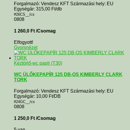
Forgalmazó: Vendesz KFT Származási hely: EU
Egységár: 315,00 Ft/db
#26CS__/cs
0808
1 260,0
Ft
/Csomag
Elfogyott!
Gyorsnézet
Kéztörlő-wc papír (T30)
WC ÜLŐKEPAPÍR 125 DB-OS KIMBERLY CLARK
TORK
Forgalmazó: Vendesz KFT Származási hely: EU
Egységár: 10,00 Ft/DB
#24GC__/cs
0808
1 250,0
Ft
/Csomag
5 van.