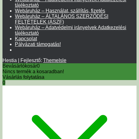
tájékoztató
Webáruház – Használat, szállítás, fizetés
Webáruház – ÁLTALÁNOS SZERZŐDÉSI
FELTÉTELEK (ÁSZF)
Webáruház – Adatvédelmi irányelvek Adatkezelési
tájékoztató
Kapcsolat
Pályázati támogatás!
Hestia | Fejlesztő:
ThemeIsle
Bevásárlókosár
0
Nincs termék a kosaradban!
Vásárlás folytatása
0