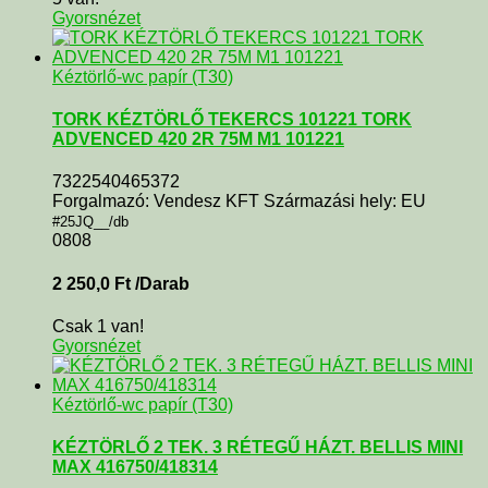
Gyorsnézet
Kéztörlő-wc papír (T30)
TORK KÉZTÖRLŐ TEKERCS 101221 TORK
ADVENCED 420 2R 75M M1 101221
7322540465372
Forgalmazó: Vendesz KFT Származási hely: EU
#25JQ__/db
0808
2 250,0
Ft
/Darab
Csak 1 van!
Gyorsnézet
Kéztörlő-wc papír (T30)
KÉZTÖRLŐ 2 TEK. 3 RÉTEGŰ HÁZT. BELLIS MINI
MAX 416750/418314