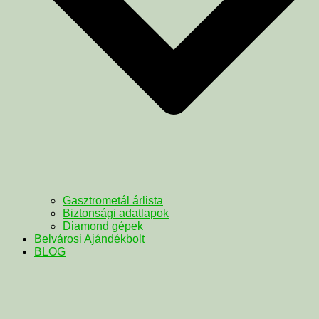
Gasztrometál árlista
Biztonsági adatlapok
Diamond gépek
Belvárosi Ajándékbolt
BLOG