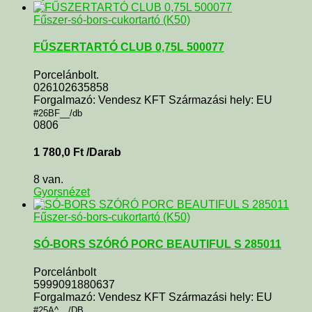
Fűszer-só-bors-cukortartó (K50)
FŰSZERTARTÓ CLUB 0,75L 500077
Porcelánbolt.
026102635858
Forgalmazó: Vendesz KFT Származási hely: EU
#26BF__/db
0806
1 780,0
Ft
/Darab
8 van.
Gyorsnézet
Fűszer-só-bors-cukortartó (K50)
SÓ-BORS SZÓRÓ PORC BEAUTIFUL S 285011
Porcelánbolt
5999091880637
Forgalmazó: Vendesz KFT Származási hely: EU
#25A^__/DB