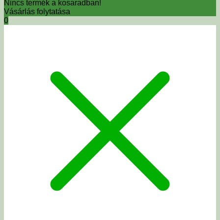
Nincs termék a kosaradban!
Vásárlás folytatása
0