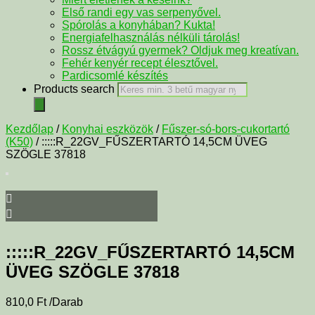
Első randi egy vas serpenyővel.
Spórolás a konyhában? Kukta!
Energiafelhasználás nélküli tárolás!
Rossz étvágyú gyermek? Oldjuk meg kreatívan.
Fehér kenyér recept élesztővel.
Pardicsomlé készítés
Products search
Kezdőlap
/
Konyhai eszközök
/
Fűszer-só-bors-cukortartó
(K50)
/ :::::R_22GV_FŰSZERTARTÓ 14,5CM ÜVEG
SZÖGLE 37818
:::::R_22GV_FŰSZERTARTÓ 14,5CM
ÜVEG SZÖGLE 37818
810,0
Ft
/Darab