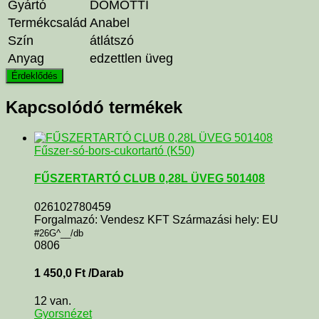
Gyártó
DOMOTTI
Termékcsalád
Anabel
Szín
átlátszó
Anyag
edzettlen üveg
Kapcsolódó termékek
Fűszer-só-bors-cukortartó (K50)
FŰSZERTARTÓ CLUB 0,28L ÜVEG 501408
026102780459
Forgalmazó: Vendesz KFT Származási hely: EU
#26G^__/db
0806
1 450,0
Ft
/Darab
12 van.
Gyorsnézet