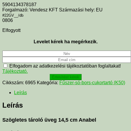
5904134378187
Forgalmazó: Vendesz KFT Származási hely: EU
#22GV__/db
0806
Elfogyott
Levelet kérek ha megérkezik.
Elfogadom az adatkezelési tájékoztatóban foglaltakat!
Tájékoztató.
Értesítést kérek
Cikkszám:
6965
Kategória:
Fűszer-só-bors-cukortartó (K50)
Leírás
Leírás
Szögletes tároló üveg 14,5 cm Anabel