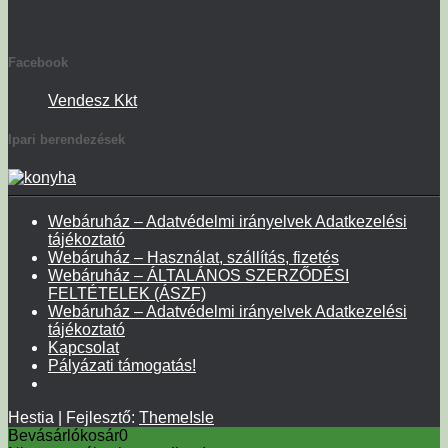
Facebook
Vendesz Kkt
Ipari berendezések
Webáruház – Adatvédelmi irányelvek Adatkezelési
tájékoztató
Webáruház – Használat, szállítás, fizetés
Webáruház – ÁLTALÁNOS SZERZŐDÉSI
FELTÉTELEK (ÁSZF)
Webáruház – Adatvédelmi irányelvek Adatkezelési
tájékoztató
Kapcsolat
Pályázati támogatás!
Hestia | Fejlesztő:
ThemeIsle
Bevásárlókosár
0