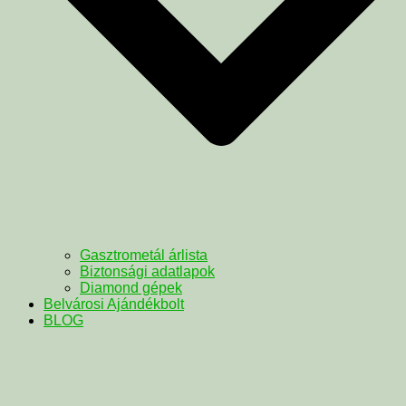
Gasztrometál árlista
Biztonsági adatlapok
Diamond gépek
Belvárosi Ajándékbolt
BLOG