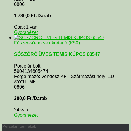
0806
1 730,0
Ft
/Darab
Csak 1 van!
Gyorsnézet
Fűszer-só-bors-cukortartó (K50)
SÓSZÓRÓ ÜVEG TEMIS KÚPOS 60547
Porcelánbolt.
5904134605474
Forgalmazó: Vendesz KFT Származási hely: EU
#26GH__/db
0806
300,0
Ft
/Darab
24 van.
Gyorsnézet
Porcelán termékek