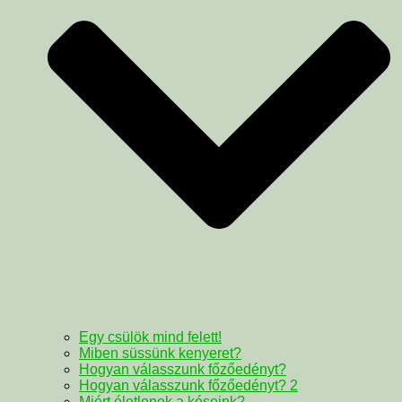
Egy csülök mind felett!
Miben süssünk kenyeret?
Hogyan válasszunk főzőedényt?
Hogyan válasszunk főzőedényt? 2
Miért életlenek a késeink?