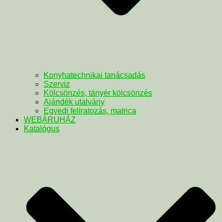
Konyhatechnikai tanácsadás
Szerviz
Kölcsönzés, tányér kölcsönzés
Ajándék utalvány
Egyedi feliratozás, matrica
WEBÁRUHÁZ
Katalógus