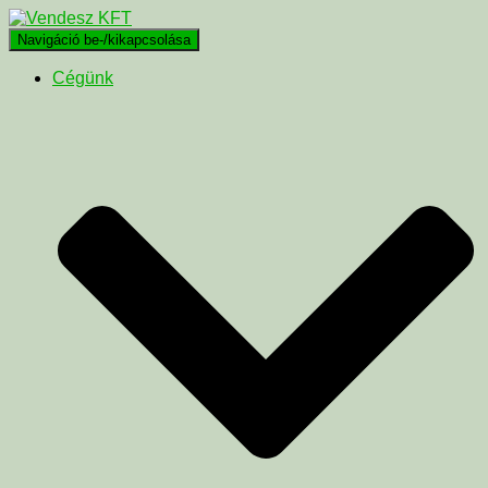
Navigáció be-/kikapcsolása
Cégünk