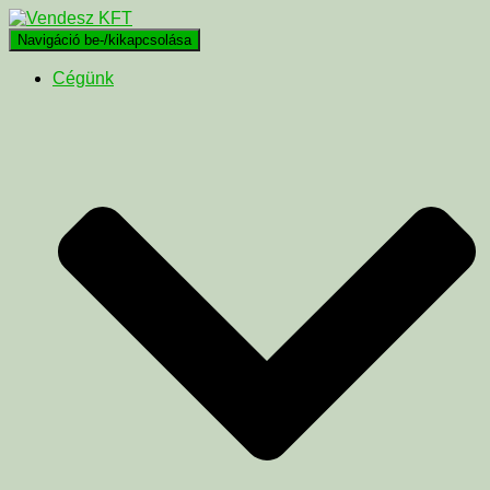
Navigáció be-/kikapcsolása
Cégünk