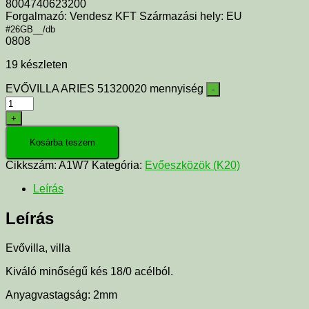
8004740623200
Forgalmazó: Vendesz KFT Származási hely: EU
#26GB__/db
0808
19 készleten
EVŐVILLA ARIES 51320020 mennyiség
-
+
Kosárba teszem
Cikkszám:
A1W7
Kategória:
Evőeszközök (K20)
Leírás
Leírás
Evővilla, villa
Kiváló minőségű kés 18/0 acélból.
Anyagvastagság: 2mm