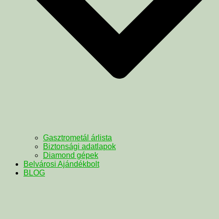
Gasztrometál árlista
Biztonsági adatlapok
Diamond gépek
Belvárosi Ajándékbolt
BLOG