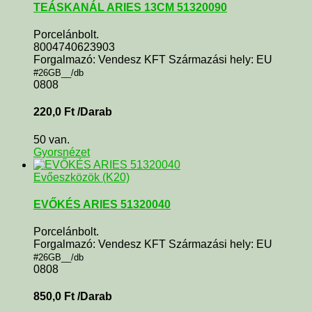
TEÁSKANÁL ARIES 13CM 51320090
Porcelánbolt.
8004740623903
Forgalmazó: Vendesz KFT Származási hely: EU
#26GB__/db
0808
220,0
Ft
/Darab
50 van.
Gyorsnézet
Evőeszközök (K20)
EVŐKÉS ARIES 51320040
Porcelánbolt.
Forgalmazó: Vendesz KFT Származási hely: EU
#26GB__/db
0808
850,0
Ft
/Darab