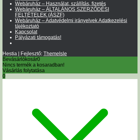
Webáruház – Használat, szállítás, fizetés
Webáruház – ÁLTALÁNOS SZERZŐDÉSI
FELTÉTELEK (ÁSZF)
Webáruház – Adatvédelmi irányelvek Adatkezelési
tájékoztató
Kapcsolat
Pályázati támogatás!
Hestia | Fejlesztő:
ThemeIsle
Bevásárlókosár
0
Nincs termék a kosaradban!
Vásárlás folytatása
0