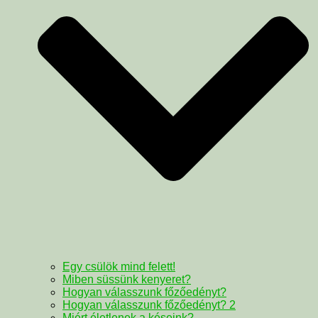
Egy csülök mind felett!
Miben süssünk kenyeret?
Hogyan válasszunk főzőedényt?
Hogyan válasszunk főzőedényt? 2
Miért életlenek a késeink?