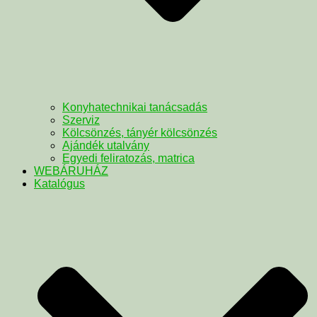
Konyhatechnikai tanácsadás
Szerviz
Kölcsönzés, tányér kölcsönzés
Ajándék utalvány
Egyedi feliratozás, matrica
WEBÁRUHÁZ
Katalógus