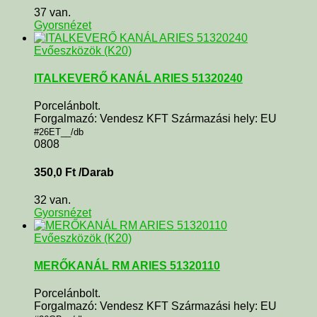
37 van.
Gyorsnézet
Evőeszközök (K20)
ITALKEVERŐ KANÁL ARIES 51320240
Porcelánbolt.
Forgalmazó: Vendesz KFT Származási hely: EU
#26ET__/db
0808
350,0
Ft
/Darab
32 van.
Gyorsnézet
Evőeszközök (K20)
MERŐKANÁL RM ARIES 51320110
Porcelánbolt.
Forgalmazó: Vendesz KFT Származási hely: EU