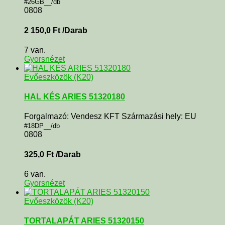
#26GB__/db
0808
2 150,0
Ft
/Darab
7 van.
Gyorsnézet
Evőeszközök (K20)
HAL KÉS ARIES 51320180
Forgalmazó: Vendesz KFT Származási hely: EU
#18DP__/db
0808
325,0
Ft
/Darab
6 van.
Gyorsnézet
Evőeszközök (K20)
TORTALAPÁT ARIES 51320150