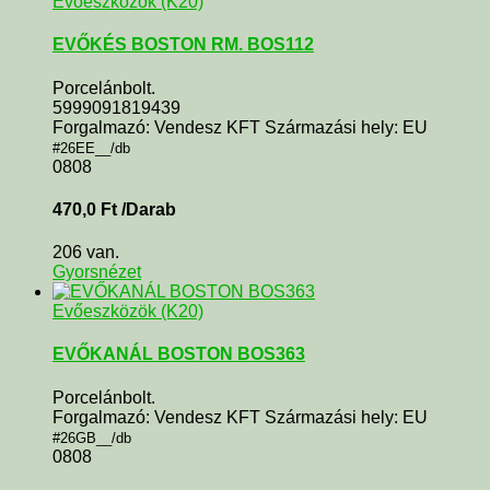
Evőeszközök (K20)
EVŐKÉS BOSTON RM. BOS112
Porcelánbolt.
5999091819439
Forgalmazó: Vendesz KFT Származási hely: EU
#26EE__/db
0808
470,0
Ft
/Darab
206 van.
Gyorsnézet
Evőeszközök (K20)
EVŐKANÁL BOSTON BOS363
Porcelánbolt.
Forgalmazó: Vendesz KFT Származási hely: EU
#26GB__/db
0808