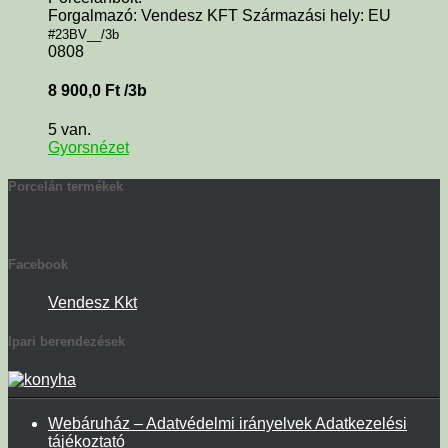
Forgalmazó: Vendesz KFT Származási hely: EU
#23BV__/3b
0808
8 900,0
Ft
/3b
5 van.
Gyorsnézet
Porcelán termékek
Facebook
Vendesz Kkt
Ipari berendezések
Webáruház – Adatvédelmi irányelvek Adatkezelési
tájékoztató