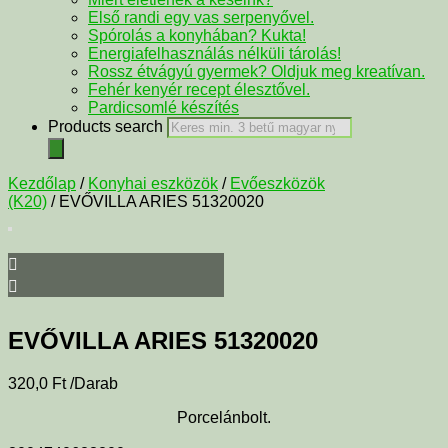
Első randi egy vas serpenyővel.
Spórolás a konyhában? Kukta!
Energiafelhasználás nélküli tárolás!
Rossz étvágyú gyermek? Oldjuk meg kreatívan.
Fehér kenyér recept élesztővel.
Pardicsomlé készítés
Products search
Kezdőlap
/
Konyhai eszközök
/
Evőeszközök
(K20)
/ EVŐVILLA ARIES 51320020
EVŐVILLA ARIES 51320020
320,0
Ft
/Darab
Porcelánbolt.