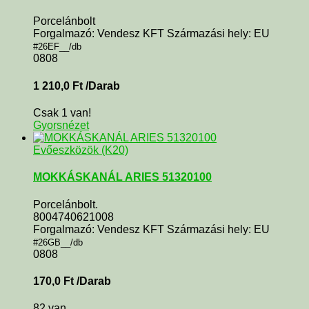
Porcelánbolt
Forgalmazó: Vendesz KFT Származási hely: EU
#26EF__/db
0808
1 210,0
Ft
/Darab
Csak 1 van!
Gyorsnézet
Evőeszközök (K20)
MOKKÁSKANÁL ARIES 51320100
Porcelánbolt.
8004740621008
Forgalmazó: Vendesz KFT Származási hely: EU
#26GB__/db
0808
170,0
Ft
/Darab
82 van.