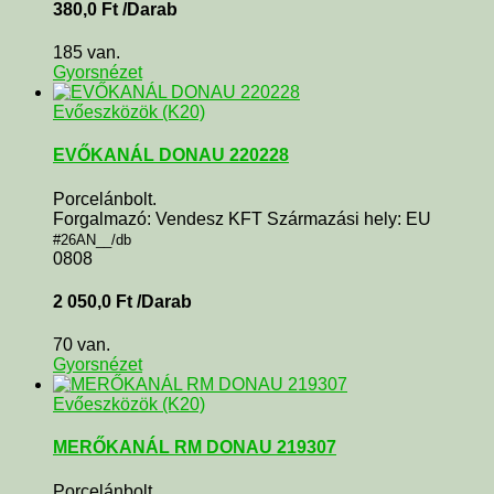
380,0
Ft
/Darab
185 van.
Gyorsnézet
Evőeszközök (K20)
EVŐKANÁL DONAU 220228
Porcelánbolt.
Forgalmazó: Vendesz KFT Származási hely: EU
#26AN__/db
0808
2 050,0
Ft
/Darab
70 van.
Gyorsnézet
Evőeszközök (K20)
MERŐKANÁL RM DONAU 219307
Porcelánbolt.