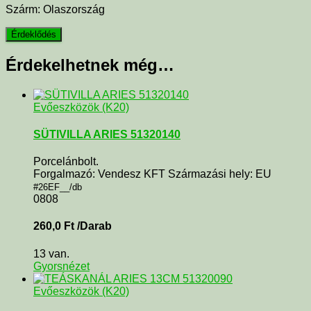
Szárm: Olaszország
Érdekelhetnek még…
Evőeszközök (K20)
SÜTIVILLA ARIES 51320140
Porcelánbolt.
Forgalmazó: Vendesz KFT Származási hely: EU
#26EF__/db
0808
260,0
Ft
/Darab
13 van.
Gyorsnézet
Evőeszközök (K20)