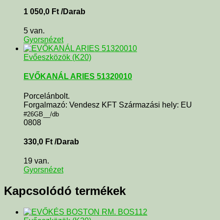
1 050,0
Ft
/Darab
5 van.
Gyorsnézet
Evőeszközök (K20)
EVŐKANÁL ARIES 51320010
Porcelánbolt.
Forgalmazó: Vendesz KFT Származási hely: EU
#26GB__/db
0808
330,0
Ft
/Darab
19 van.
Gyorsnézet
Kapcsolódó termékek