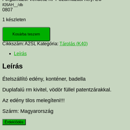
#26AH__/db
0807
1 készleten
Kosárba teszem
Cikkszám:
A2SL
Kategória:
Tárolás (K40)
Leírás
Leírás
Ételszállító edény, konténer, badella
Duplafalú rm kivitel, vödör füllel patentzárakkal.
Az edény tilos melegíteni!!!
Szárm: Magyarország