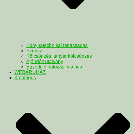
Konyhatechnikai tanácsadás
Szerviz
Kölcsönzés, tányér kölcsönzés
Ajándék utalvány
Egyedi feliratozás, matrica
WEBÁRUHÁZ
Katalógus