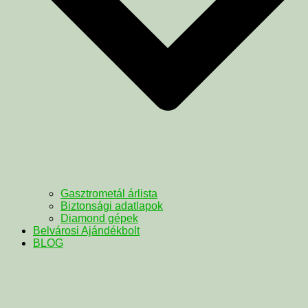
Gasztrometál árlista
Biztonsági adatlapok
Diamond gépek
Belvárosi Ajándékbolt
BLOG