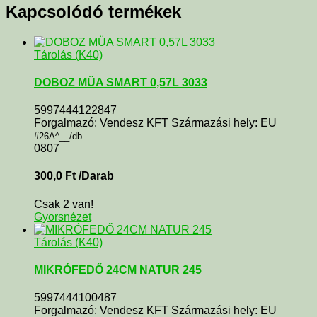
Kapcsolódó termékek
Tárolás (K40)
DOBOZ MÜA SMART 0,57L 3033
5997444122847
Forgalmazó: Vendesz KFT Származási hely: EU
#26A^__/db
0807
300,0
Ft
/Darab
Csak 2 van!
Gyorsnézet
Tárolás (K40)
MIKRÓFEDŐ 24CM NATUR 245
5997444100487
Forgalmazó: Vendesz KFT Származási hely: EU