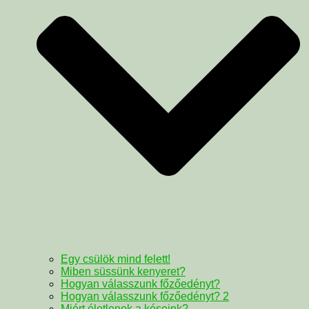
Egy csülök mind felett!
Miben süssünk kenyeret?
Hogyan válasszunk főzőedényt?
Hogyan válasszunk főzőedényt? 2
Miért életlenek a késeink?