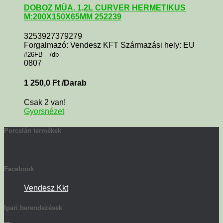
DOBOZ MÜA. 1,2L CURVER HERMETIKUS
M:200X150X65MM 252239
3253927379279
Forgalmazó: Vendesz KFT Származási hely: EU
#26FB__/db
0807
1 250,0
Ft
/Darab
Csak 2 van!
Gyorsnézet
Porcelán termékek
Facebook
Vendesz Kkt
Ipari berendezések