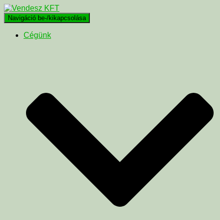
Navigáció be-/kikapcsolása
Cégünk