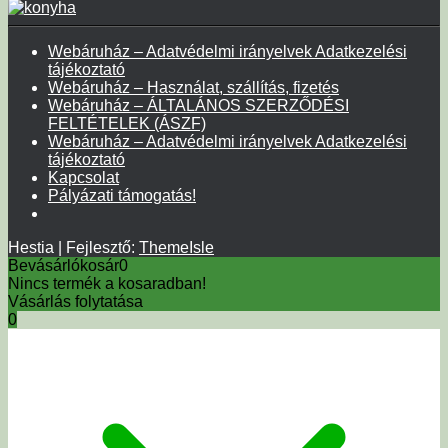
Webáruház – Adatvédelmi irányelvek Adatkezelési
tájékoztató
Webáruház – Használat, szállítás, fizetés
Webáruház – ÁLTALÁNOS SZERZŐDÉSI
FELTÉTELEK (ÁSZF)
Webáruház – Adatvédelmi irányelvek Adatkezelési
tájékoztató
Kapcsolat
Pályázati támogatás!
Hestia | Fejlesztő:
ThemeIsle
Bevásárlókosár
0
Nincs termék a kosaradban!
Vásárlás folytatása
0