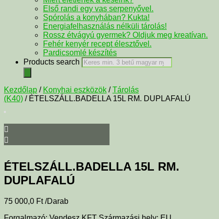
Első randi egy vas serpenyővel.
Spórolás a konyhában? Kukta!
Energiafelhasználás nélküli tárolás!
Rossz étvágyú gyermek? Oldjuk meg kreatívan.
Fehér kenyér recept élesztővel.
Pardicsomlé készítés
Products search
Kezdőlap
/
Konyhai eszközök
/
Tárolás
(K40)
/ ÉTELSZÁLL.BADELLA 15L RM. DUPLAFALÚ
ÉTELSZÁLL.BADELLA 15L RM.
DUPLAFALÚ
75 000,0
Ft
/Darab
Forgalmazó: Vendesz KFT Származási hely: EU