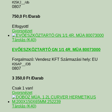
#25KJ__/db
0807
750,0
Ft
/Darab
Elfogyott!
Gyorsnézet
Tárolás (K40)
EVŐESZKÖZTARTÓ GN 1/1 4R. MÜA 80073000
Forgalmazó: Vendesz KFT Származási hely: EU
#26AP__/DB
0807
3 350,0
Ft
/Darab
Csak 1 van!
Gyorsnézet
Tárolás (K40)