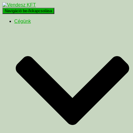
Navigáció be-/kikapcsolása
Cégünk