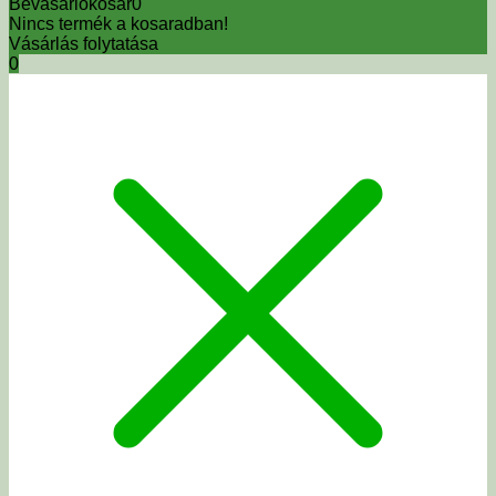
Bevásárlókosár
0
Nincs termék a kosaradban!
Vásárlás folytatása
0