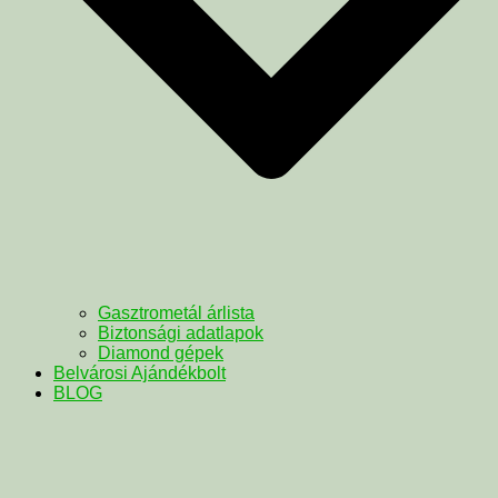
Gasztrometál árlista
Biztonsági adatlapok
Diamond gépek
Belvárosi Ajándékbolt
BLOG