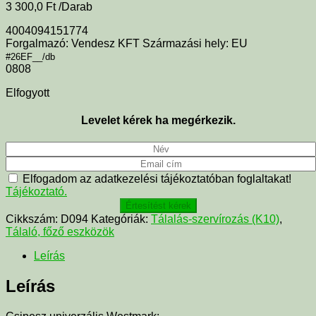
3 300,0
Ft
/Darab
4004094151774
Forgalmazó: Vendesz KFT Származási hely: EU
#26EF__/db
0808
Elfogyott
Levelet kérek ha megérkezik.
Elfogadom az adatkezelési tájékoztatóban foglaltakat!
Tájékoztató.
Értesítést kérek
Cikkszám:
D094
Kategóriák:
Tálalás-szervírozás (K10)
,
Tálaló, főző eszközök
Leírás
Leírás