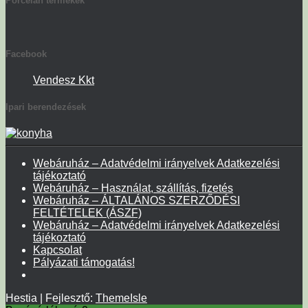
Porcelán termékek
Facebook
Vendesz Kkt
Ipari berendezések
Webáruház – Adatvédelmi irányelvek Adatkezelési
tájékoztató
Webáruház – Használat, szállítás, fizetés
Webáruház – ÁLTALÁNOS SZERZŐDÉSI
FELTÉTELEK (ÁSZF)
Webáruház – Adatvédelmi irányelvek Adatkezelési
tájékoztató
Kapcsolat
Pályázati támogatás!
Hestia | Fejlesztő:
ThemeIsle