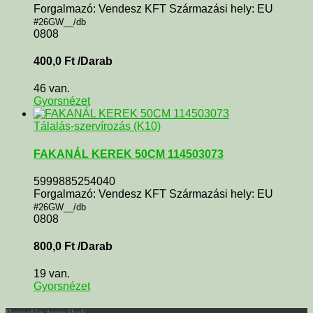
Forgalmazó: Vendesz KFT Származási hely: EU
#26GW__/db
0808
400,0
Ft
/Darab
46 van.
Gyorsnézet
Tálalás-szervírozás (K10)
FAKANÁL KEREK 50CM 114503073
5999885254040
Forgalmazó: Vendesz KFT Származási hely: EU
#26GW__/db
0808
800,0
Ft
/Darab
19 van.
Gyorsnézet