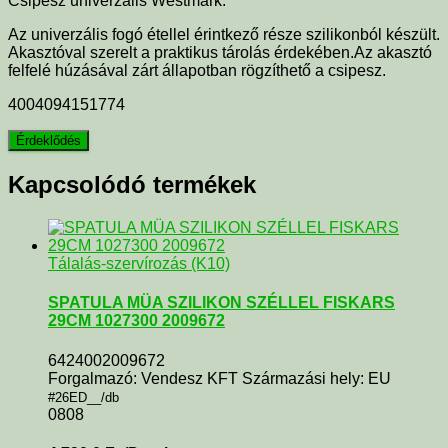
Csipesz univerzális Westmark:
Az univerzális fogó étellel érintkező része szilikonból készült.
Akasztóval szerelt a praktikus tárolás érdekében.Az akasztó
felfelé húzásával zárt állapotban rögzíthető a csipesz.
4004094151774
Kapcsolódó termékek
Tálalás-szervírozás (K10)
SPATULA MÜA SZILIKON SZÉLLEL FISKARS
29CM 1027300 2009672
6424002009672
Forgalmazó: Vendesz KFT Származási hely: EU
#26ED__/db
0808