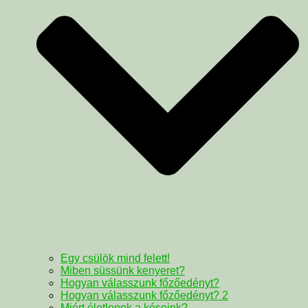
Egy csülök mind felett!
Miben süssünk kenyeret?
Hogyan válasszunk főzőedényt?
Hogyan válasszunk főzőedényt? 2
Miért életlenek a késeink?