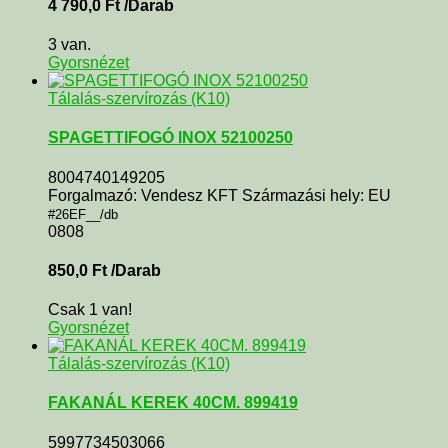
4 790,0
Ft
/Darab
3 van.
Gyorsnézet
Tálalás-szervírozás (K10)
SPAGETTIFOGÓ INOX 52100250
8004740149205
Forgalmazó: Vendesz KFT Származási hely: EU
#26EF__/db
0808
850,0
Ft
/Darab
Csak 1 van!
Gyorsnézet
Tálalás-szervírozás (K10)
FAKANÁL KEREK 40CM. 899419
5997734503066