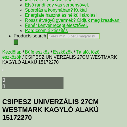
Első randi egy vas serpenyővel.
Spórolás a konyhában? Kukta!
Energiafelhasználás nélküli tárolás!
Rossz étvágyú gyermek? Oldjuk meg kreatívan.
Fehér kenyér recept élesztővel.
Pardicsomlé készítés
Products search
Kezdőlap
/
Büfé eszköz
/
Eszközök
/
Tálaló, főző
eszközök
/ CSIPESZ UNIVERZÁLIS 27CM WESTMARK
KAGYLÓ ALAKÚ 15172270
CSIPESZ UNIVERZÁLIS 27CM
WESTMARK KAGYLÓ ALAKÚ
15172270