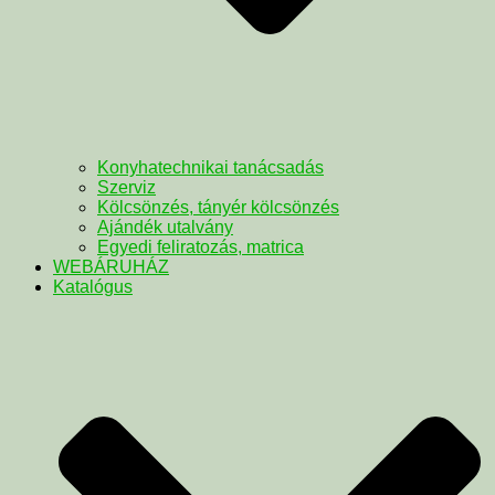
Konyhatechnikai tanácsadás
Szerviz
Kölcsönzés, tányér kölcsönzés
Ajándék utalvány
Egyedi feliratozás, matrica
WEBÁRUHÁZ
Katalógus