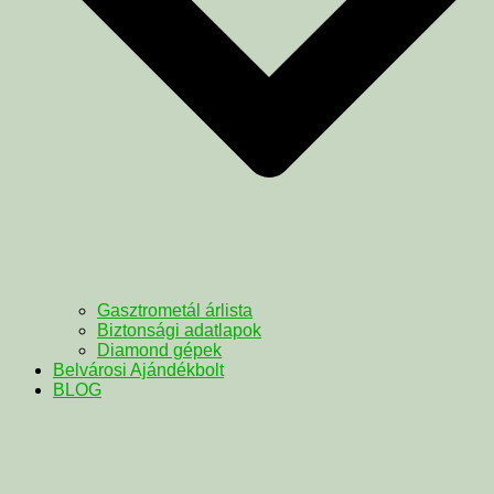
Gasztrometál árlista
Biztonsági adatlapok
Diamond gépek
Belvárosi Ajándékbolt
BLOG