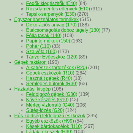
Fedők kiegészítők (E40)
(84)
Rozsdamentes edények (E10)
(311)
Tepsik-serpenyők (E30)
(270)
Egyszer használatos termékek
(515)
Dekorációs anyag (170)
(188)
Ételcsomagolás doboz tégely (130)
(77)
Fólia tasak (140)
(108)
Papír termékek (150)
(163)
Pohár (110)
(83)
Szalvéta (160)
(173)
Tányér Evőeszköz (120)
(89)
Gépek raktáron
(190)
Alkatrészek-tartozékok (R20)
(201)
Gépek eszközök (R10)
(264)
Használt gépek (R40)
(13)
Semleges bútorok (R30)
(63)
Háztartási kisgép
(108)
Feldolgozó gépek (G30)
(139)
Kávé készítés (G10)
(43)
Mérleg vízforraló (G40)
(106)
Sütés-főzés (G20)
(124)
Hús-zöldség feldolgozó eszközök
(235)
Egyéb eszközök (H99)
(54)
Kések bárdokacélok (H10)
(267)
Ládák rekeszek (H30)
(104)