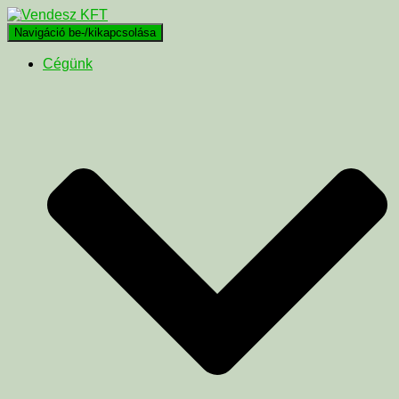
Navigáció be-/kikapcsolása
Cégünk