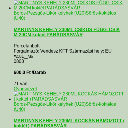
Boros-Pezsgős-Likőr kelyhek (U20)
Sörös-koktélos
(U40)
MARTINYS KEHELY 230ML CSÍKOS FÜGG. CSÍK
M:20CM koktél PARÁDSASVÁR
Porcelánbolt.
Forgalmazó: Vendesz KFT Származási hely: EU
#23JL__/db
0808
600,0
Ft
/Darab
71 van.
Gyorsnézet
Boros-Pezsgős-Likőr kelyhek (U20)
Sörös-koktélos
(U40)
MARTINYS KEHELY 230ML KOCKÁS HÁMOZOTT (
koktél ) PARÁDSASVÁR