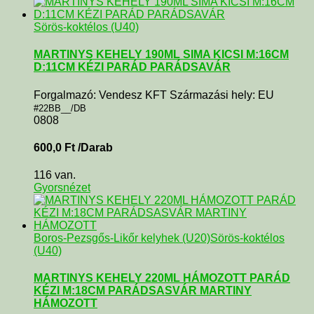
Sörös-koktélos (U40)
MARTINYS KEHELY 190ML SIMA KICSI M:16CM
D:11CM KÉZI PARÁD PARÁDSAVÁR
Forgalmazó: Vendesz KFT Származási hely: EU
#22BB__/DB
0808
600,0
Ft
/Darab
116 van.
Gyorsnézet
Boros-Pezsgős-Likőr kelyhek (U20)
Sörös-koktélos
(U40)
MARTINYS KEHELY 220ML HÁMOZOTT PARÁD
KÉZI M:18CM PARÁDSASVÁR MARTINY
HÁMOZOTT