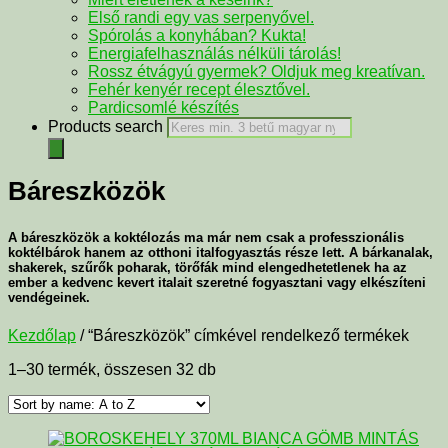
Első randi egy vas serpenyővel.
Spórolás a konyhában? Kukta!
Energiafelhasználás nélküli tárolás!
Rossz étvágyú gyermek? Oldjuk meg kreatívan.
Fehér kenyér recept élesztővel.
Pardicsomlé készítés
Products search
Báreszközök
A báreszközök a koktélozás ma már nem csak a professzionális
koktélbárok hanem az otthoni italfogyasztás része lett. A bárkanalak,
shakerek, szűrők poharak, törőfák mind elengedhetetlenek ha az
ember a kedvenc kevert italait szeretné fogyasztani vagy elkészíteni
vendégeinek.
Kezdőlap
/ “Báreszközök” címkével rendelkező termékek
1–30 termék, összesen 32 db