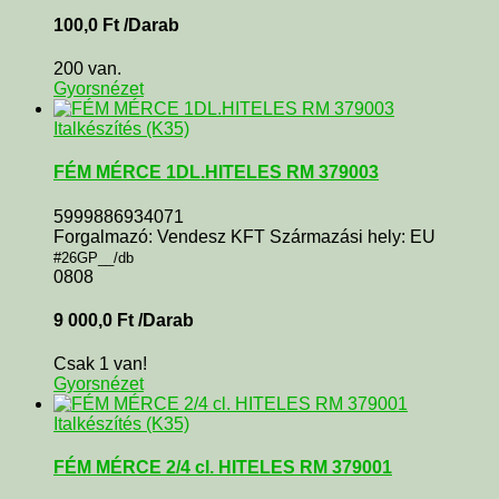
100,0
Ft
/Darab
200 van.
Gyorsnézet
Italkészítés (K35)
FÉM MÉRCE 1DL.HITELES RM 379003
5999886934071
Forgalmazó: Vendesz KFT Származási hely: EU
#26GP__/db
0808
9 000,0
Ft
/Darab
Csak 1 van!
Gyorsnézet
Italkészítés (K35)
FÉM MÉRCE 2/4 cl. HITELES RM 379001