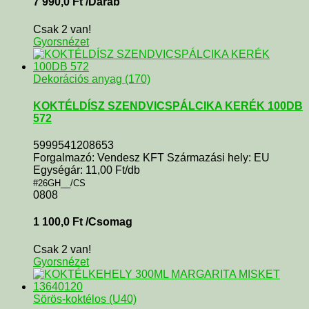
7 990,0
Ft
/Darab
Csak 2 van!
Gyorsnézet
Dekorációs anyag (170)
KOKTÉLDÍSZ SZENDVICSPÁLCIKA KERÉK 100DB
572
5999541208653
Forgalmazó: Vendesz KFT Származási hely: EU
Egységár: 11,00 Ft/db
#26GH__/CS
0808
1 100,0
Ft
/Csomag
Csak 2 van!
Gyorsnézet
Sörös-koktélos (U40)