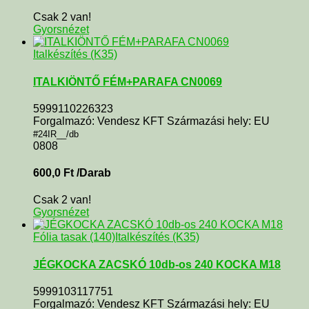
Csak 2 van!
Gyorsnézet
Italkészítés (K35)
ITALKIÖNTŐ FÉM+PARAFA CN0069
5999110226323
Forgalmazó: Vendesz KFT Származási hely: EU
#24IR__/db
0808
600,0
Ft
/Darab
Csak 2 van!
Gyorsnézet
Fólia tasak (140)
Italkészítés (K35)
JÉGKOCKA ZACSKÓ 10db-os 240 KOCKA M18
5999103117751
Forgalmazó: Vendesz KFT Származási hely: EU