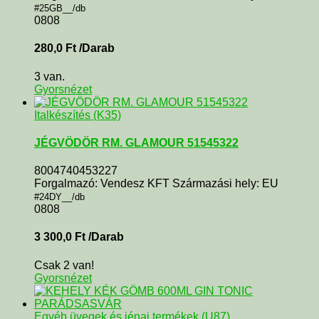
#25GB__/db
0808
280,0
Ft
/Darab
3 van.
Gyorsnézet
Italkészítés (K35)
JÉGVÖDÖR RM. GLAMOUR 51545322
8004740453227
Forgalmazó: Vendesz KFT Származási hely: EU
#24DY__/db
0808
3 300,0
Ft
/Darab
Csak 2 van!
Gyorsnézet
Egyéb üvegek és jénai termékek (U87)