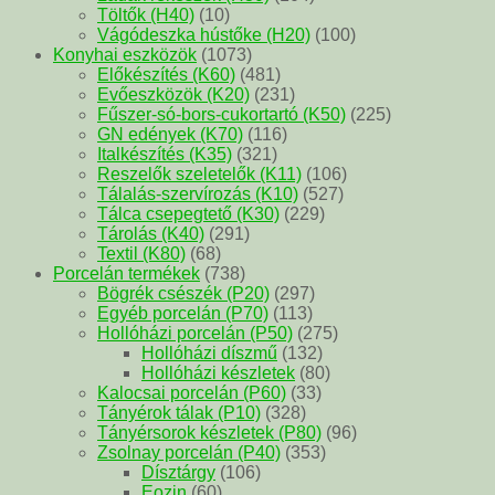
Töltők (H40)
(10)
Vágódeszka hústőke (H20)
(100)
Konyhai eszközök
(1073)
Előkészítés (K60)
(481)
Evőeszközök (K20)
(231)
Fűszer-só-bors-cukortartó (K50)
(225)
GN edények (K70)
(116)
Italkészítés (K35)
(321)
Reszelők szeletelők (K11)
(106)
Tálalás-szervírozás (K10)
(527)
Tálca csepegtető (K30)
(229)
Tárolás (K40)
(291)
Textil (K80)
(68)
Porcelán termékek
(738)
Bögrék csészék (P20)
(297)
Egyéb porcelán (P70)
(113)
Hollóházi porcelán (P50)
(275)
Hollóházi díszmű
(132)
Hollóházi készletek
(80)
Kalocsai porcelán (P60)
(33)
Tányérok tálak (P10)
(328)
Tányérsorok készletek (P80)
(96)
Zsolnay porcelán (P40)
(353)
Dísztárgy
(106)
Eozin
(60)