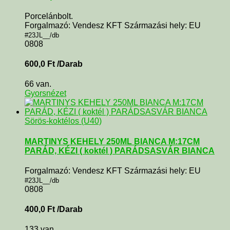
Porcelánbolt.
Forgalmazó: Vendesz KFT Származási hely: EU
#23JL__/db
0808
600,0
Ft
/Darab
66 van.
Gyorsnézet
Sörös-koktélos (U40)
MARTINYS KEHELY 250ML BIANCA M:17CM
PARÁD, KÉZI ( koktél ) PARÁDSASVÁR BIANCA
Forgalmazó: Vendesz KFT Származási hely: EU
#23JL__/db
0808
400,0
Ft
/Darab
133 van.