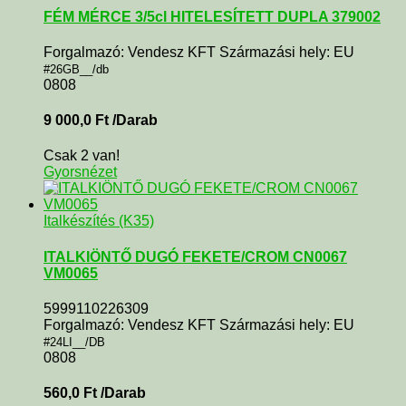
FÉM MÉRCE 3/5cl HITELESÍTETT DUPLA 379002
Forgalmazó: Vendesz KFT Származási hely: EU
#26GB__/db
0808
9 000,0
Ft
/Darab
Csak 2 van!
Gyorsnézet
Italkészítés (K35)
ITALKIÖNTŐ DUGÓ FEKETE/CROM CN0067
VM0065
5999110226309
Forgalmazó: Vendesz KFT Származási hely: EU
#24LI__/DB
0808
560,0
Ft
/Darab