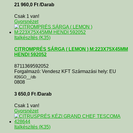
21 960,0
Ft
/Darab
Csak 1 van!
Gyorsnézet
Italkészítés (K35)
CITROMPRÉS SÁRGA ( LEMON ) M:223X75X45MM
HENDI 592052
8711369592052
Forgalmazó: Vendesz KFT Származási hely: EU
#26GO__/db
0808
3 650,0
Ft
/Darab
Csak 1 van!
Gyorsnézet
Italkészítés (K35)