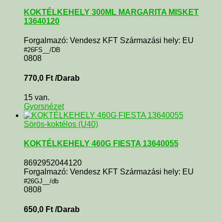
KOKTÉLKEHELY 300ML MARGARITA MISKET
13640120
Forgalmazó: Vendesz KFT Származási hely: EU
#26FS__/DB
0808
770,0
Ft
/Darab
15 van.
Gyorsnézet
Sörös-koktélos (U40)
KOKTÉLKEHELY 460G FIESTA 13640055
8692952044120
Forgalmazó: Vendesz KFT Származási hely: EU
#26GJ__/db
0808
650,0
Ft
/Darab