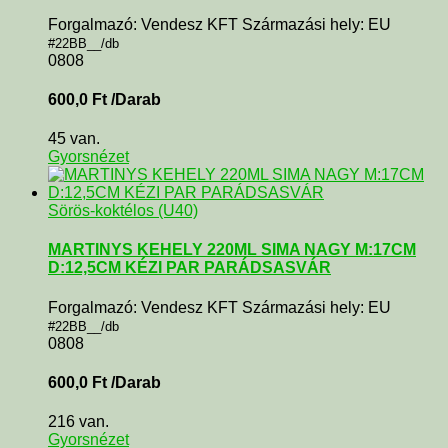
Forgalmazó: Vendesz KFT Származási hely: EU
#22BB__/db
0808
600,0
Ft
/Darab
45 van.
Gyorsnézet
Sörös-koktélos (U40)
MARTINYS KEHELY 220ML SIMA NAGY M:17CM
D:12,5CM KÉZI PAR PARÁDSASVÁR
Forgalmazó: Vendesz KFT Származási hely: EU
#22BB__/db
0808
600,0
Ft
/Darab
216 van.
Gyorsnézet