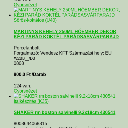
Gyorsnézet
Sörös-koktélos (U40)
MARTINYS KEHELY 250ML HÓEMBER DEKOR,
KÉZI PARÁD KOKTÉL PARÁDSASVÁRPARAJD
Porcelánbolt.
Forgalmazó: Vendesz KFT Származási hely: EU
#22BB__/DB
0808
800,0
Ft
/Darab
124 van.
Gyorsnézet
Italkészítés (K35)
SHAKER rm boston salvinelli 9,2x18cm 430541
8008644068815