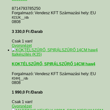
8714793785250
Forgalmazó: Vendesz KFT Származási hely: EU
#23JK__/db
0808
3 330,0
Ft
/Darab
Csak 1 van!
Gyorsnézet
Italkészítés (K35)
KOKTÉLSZŰRŐ, SPIRÁLSZŰRŐ 14CM haw4
Forgalmazó: Vendesz KFT Származási hely: EU
#24H]__/db
0808
1 990,0
Ft
/Darab
Csak 1 van!
Gyorsnézet