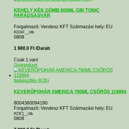
KEHELY KÉK GÖMB 600ML GIN TONIC
PARÁDSASVÁR
Forgalmazó: Vendesz KFT Származási hely: EU
#22AF__/db
0808
1 980,0
Ft
/Darab
Csak 1 van!
Gyorsnézet
Italkészítés (K35)
KEVERŐPOHÁR AMERICA 790ML CSŐRÖS 119994
8004360094190
Forgalmazó: Vendesz KFT Származási hely: EU
#23C]__/db
0808