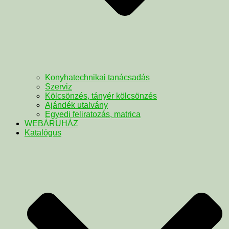
Konyhatechnikai tanácsadás
Szerviz
Kölcsönzés, tányér kölcsönzés
Ajándék utalvány
Egyedi feliratozás, matrica
WEBÁRUHÁZ
Katalógus