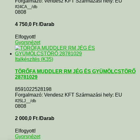
Forgalmazó: Vendesz KFT Származási hely: EU
#24CA__/db
0808
4 750,0
Ft
/Darab
Elfogyott!
Gyorsnézet
Italkészítés (K35)
TÖRŐFA MUDDLER RM JÉG ÉS GYÜMÖLCSTÖRŐ
28781029
8591022528198
Forgalmazó: Vendesz KFT Származási hely: EU
#25LJ__/db
0808
2 000,0
Ft
/Darab
Elfogyott!
Gyorsnézet