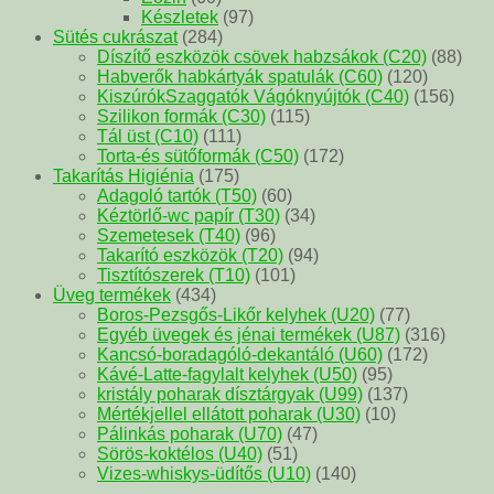
Készletek
(97)
Sütés cukrászat
(284)
Díszítő eszközök csövek habzsákok (C20)
(88)
Habverők habkártyák spatulák (C60)
(120)
KiszúrókSzaggatók Vágóknyújtók (C40)
(156)
Szilikon formák (C30)
(115)
Tál üst (C10)
(111)
Torta-és sütőformák (C50)
(172)
Takarítás Higiénia
(175)
Adagoló tartók (T50)
(60)
Kéztörlő-wc papír (T30)
(34)
Szemetesek (T40)
(96)
Takarító eszközök (T20)
(94)
Tisztítószerek (T10)
(101)
Üveg termékek
(434)
Boros-Pezsgős-Likőr kelyhek (U20)
(77)
Egyéb üvegek és jénai termékek (U87)
(316)
Kancsó-boradagóló-dekantáló (U60)
(172)
Kávé-Latte-fagylalt kelyhek (U50)
(95)
kristály poharak dísztárgyak (U99)
(137)
Mértékjellel ellátott poharak (U30)
(10)
Pálinkás poharak (U70)
(47)
Sörös-koktélos (U40)
(51)
Vizes-whiskys-üdítős (U10)
(140)