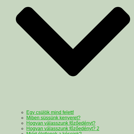
Egy csülök mind felett!
Miben süssünk kenyeret?
Hogyan válasszunk főzőedényt?
Hogyan válasszunk főzőedényt? 2
Miért életlenek a késeink?