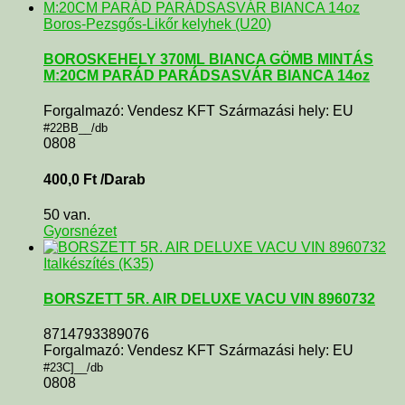
Boros-Pezsgős-Likőr kelyhek (U20)
BOROSKEHELY 370ML BIANCA GÖMB MINTÁS
M:20CM PARÁD PARÁDSASVÁR BIANCA 14oz
Forgalmazó: Vendesz KFT Származási hely: EU
#22BB__/db
0808
400,0
Ft
/Darab
50 van.
Gyorsnézet
Italkészítés (K35)
BORSZETT 5R. AIR DELUXE VACU VIN 8960732
8714793389076
Forgalmazó: Vendesz KFT Származási hely: EU
#23C]__/db
0808