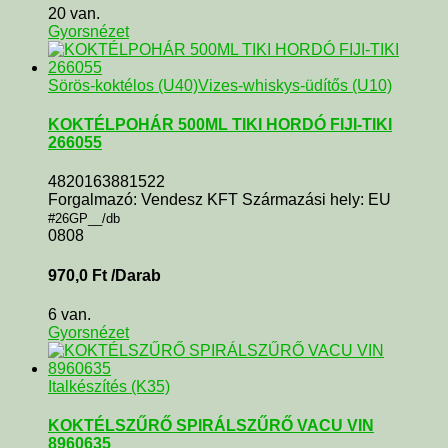
20 van.
Gyorsnézet
Sörös-koktélos (U40)
Vizes-whiskys-üdítős (U10)
KOKTÉLPOHÁR 500ML TIKI HORDÓ FIJI-TIKI
266055
4820163881522
Forgalmazó: Vendesz KFT Származási hely: EU
#26GP__/db
0808
970,0
Ft
/Darab
6 van.
Gyorsnézet
Italkészítés (K35)
KOKTÉLSZŰRŐ SPIRÁLSZŰRŐ VACU VIN
8960635