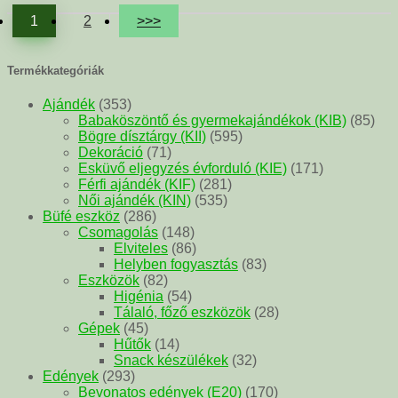
1
2
>>>
Termékkategóriák
Ajándék
(353)
Babaköszöntő és gyermekajándékok (KIB)
(85)
Bögre dísztárgy (KII)
(595)
Dekoráció
(71)
Esküvő eljegyzés évforduló (KIE)
(171)
Férfi ajándék (KIF)
(281)
Női ajándék (KIN)
(535)
Büfé eszköz
(286)
Csomagolás
(148)
Elviteles
(86)
Helyben fogyasztás
(83)
Eszközök
(82)
Higénia
(54)
Tálaló, főző eszközök
(28)
Gépek
(45)
Hűtők
(14)
Snack készülékek
(32)
Edények
(293)
Bevonatos edények (E20)
(170)