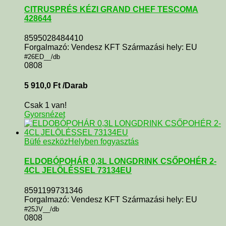
CITRUSPRÉS KÉZI GRAND CHEF TESCOMA
428644
8595028484410
Forgalmazó: Vendesz KFT Származási hely: EU
#26ED__/db
0808
5 910,0
Ft
/Darab
Csak 1 van!
Gyorsnézet
Büfé eszköz
Helyben fogyasztás
ELDOBÓPOHÁR 0,3L LONGDRINK CSŐPOHÉR 2-
4CL JELÖLÉSSEL 73134EU
8591199731346
Forgalmazó: Vendesz KFT Származási hely: EU
#25JV__/db
0808