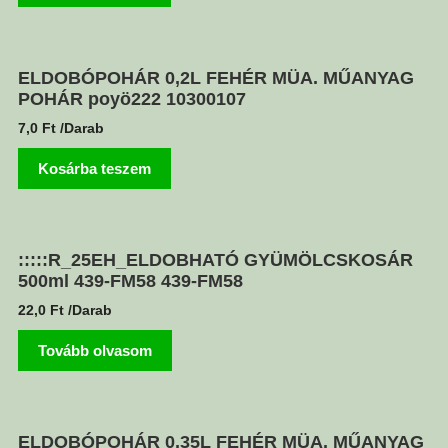
ELDOBÓPOHÁR 0,2L FEHÉR MÜA. MŰANYAG
POHÁR poyö222 10300107
7,0
Ft
/Darab
Kosárba teszem
:::::R_25EH_ELDOBHATÓ GYÜMÖLCSKOSÁR
500ml 439-FM58 439-FM58
22,0
Ft
/Darab
Tovább olvasom
ELDOBÓPOHÁR 0,35L FEHÉR MÜA. MŰANYAG