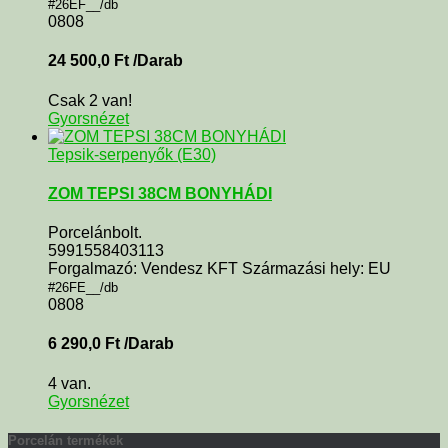
#26EF__/db
0808
24 500,0
Ft
/Darab
Csak 2 van!
Gyorsnézet
Tepsik-serpenyők (E30)
ZOM TEPSI 38CM BONYHÁDI
Porcelánbolt.
5991558403113
Forgalmazó: Vendesz KFT Származási hely: EU
#26FE__/db
0808
6 290,0
Ft
/Darab
4 van.
Gyorsnézet
Porcelán termékek