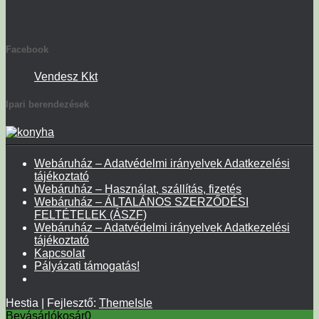
Facebook
Vendesz Kkt
Ipari berendezések
Webáruház – Adatvédelmi irányelvek Adatkezelési
tájékoztató
Webáruház – Használat, szállítás, fizetés
Webáruház – ÁLTALÁNOS SZERZŐDÉSI
FELTÉTELEK (ÁSZF)
Webáruház – Adatvédelmi irányelvek Adatkezelési
tájékoztató
Kapcsolat
Pályázati támogatás!
Hestia | Fejlesztő:
ThemeIsle
Bevásárlókosár
0