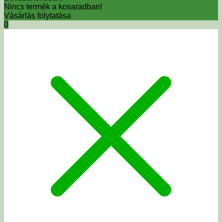
Nincs termék a kosaradban!
Vásárlás folytatása
0