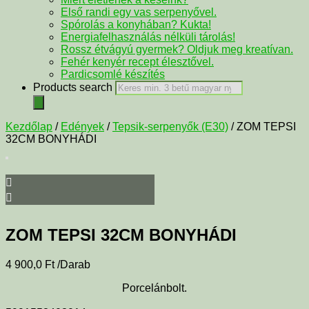
Első randi egy vas serpenyővel.
Spórolás a konyhában? Kukta!
Energiafelhasználás nélküli tárolás!
Rossz étvágyú gyermek? Oldjuk meg kreatívan.
Fehér kenyér recept élesztővel.
Pardicsomlé készítés
Products search
Kezdőlap
/
Edények
/
Tepsik-serpenyők (E30)
/ ZOM TEPSI
32CM BONYHÁDI
ZOM TEPSI 32CM BONYHÁDI
4 900,0
Ft
/Darab
Porcelánbolt.