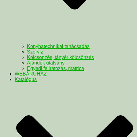
Konyhatechnikai tanácsadás
Szerviz
Kölcsönzés, tányér kölcsönzés
Ajándék utalvány
Egyedi feliratozás, matrica
WEBÁRUHÁZ
Katalógus