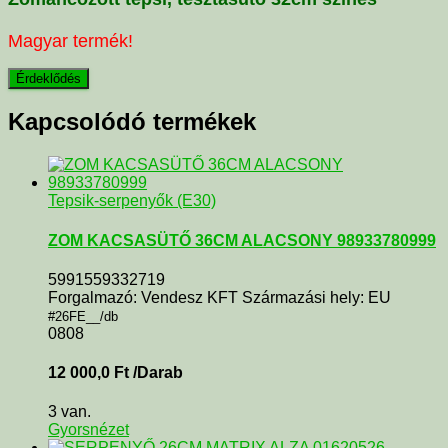
Magyar termék!
Kapcsolódó termékek
Tepsik-serpenyők (E30)
ZOM KACSASÜTŐ 36CM ALACSONY 98933780999
5991559332719
Forgalmazó: Vendesz KFT Származási hely: EU
#26FE__/db
0808
12 000,0
Ft
/Darab
3 van.
Gyorsnézet