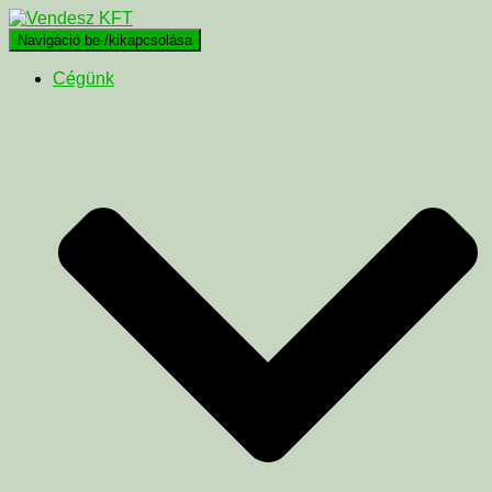
Navigáció be-/kikapcsolása
Cégünk