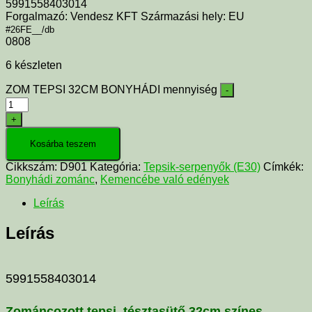
5991558403014
Forgalmazó: Vendesz KFT Származási hely: EU
#26FE__/db
0808
6 készleten
ZOM TEPSI 32CM BONYHÁDI mennyiség
-
+
Kosárba teszem
Cikkszám:
D901
Kategória:
Tepsik-serpenyők (E30)
Címkék:
Bonyhádi zománc
,
Kemencébe való edények
Leírás
Leírás
5991558403014
Zománcozott tepsi, tésztasütő 32cm színes