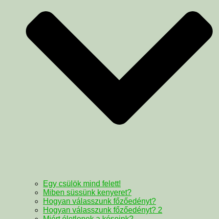
Egy csülök mind felett!
Miben süssünk kenyeret?
Hogyan válasszunk főzőedényt?
Hogyan válasszunk főzőedényt? 2
Miért életlenek a késeink?