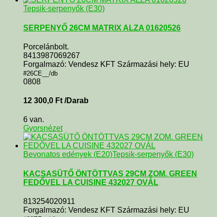
Tepsik-serpenyők (E30)
SERPENYŐ 26CM MATRIX ALZA 01620526
Porcelánbolt.
8413987069267
Forgalmazó: Vendesz KFT Származási hely: EU
#26CE__/db
0808
12 300,0
Ft
/Darab
6 van.
Gyorsnézet
Bevonatos edények (E20)
Tepsik-serpenyők (E30)
KACSASÜTŐ ÖNTÖTTVAS 29CM ZOM. GREEN
FEDŐVEL LA CUISINE 432027 OVÁL
813254020911
Forgalmazó: Vendesz KFT Származási hely: EU