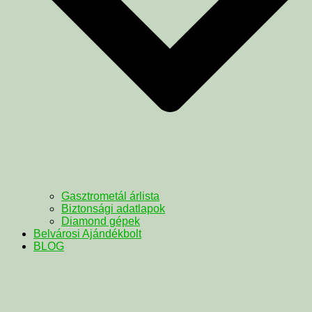
Gasztrometál árlista
Biztonsági adatlapok
Diamond gépek
Belvárosi Ajándékbolt
BLOG