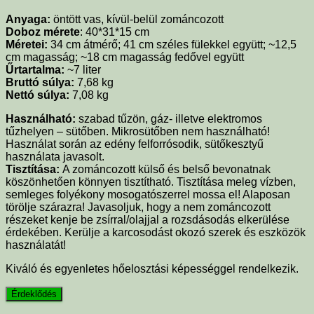
Anyaga:
öntött vas, kívül-belül zománcozott
Doboz mérete
: 40*31*15 cm
Méretei:
34 cm átmérő; 41 cm széles fülekkel együtt; ~12,5
cm magasság; ~18 cm magasság fedővel együtt
Űrtartalma:
~7
liter
Bruttó súlya:
7,68 kg
Nettó súlya:
7,08 kg
Használható:
szabad tűzön, gáz- illetve elektromos
tűzhelyen – sütőben. Mikrosütőben nem használható!
Használat során az edény felforrósodik, sütőkesztyű
használata javasolt.
Tisztítása:
A zománcozott külső és belső bevonatnak
köszönhetően könnyen tisztítható. Tisztítása meleg vízben,
semleges folyékony mosogatószerrel mossa el! Alaposan
törölje szárazra! Javasoljuk, hogy a nem zománcozott
részeket kenje be zsírral/olajjal a rozsdásodás elkerülése
érdekében. Kerülje a karcosodást okozó szerek és eszközök
használatát!
Kiváló és egyenletes hőelosztási képességgel rendelkezik.