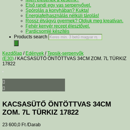
Első randi egy vas serpenyővel.
Spórolás a konyhában? Kukta!
Energiafelhasználás nélküli tárolás!
Rossz étvágyú gyermek? Oldjuk meg kreatívan.
Fehér kenyér recept élesztővel.
Pardicsomlé készítés
Products search
Kezdőlap
/
Edények
/
Tepsik-serpenyők
(E30)
/ KACSASÜTŐ ÖNTÖTTVAS 34CM ZOM. 7L TÜRKIZ
17822
KACSASÜTŐ ÖNTÖTTVAS 34CM
ZOM. 7L TÜRKIZ 17822
23 600,0
Ft
/Darab