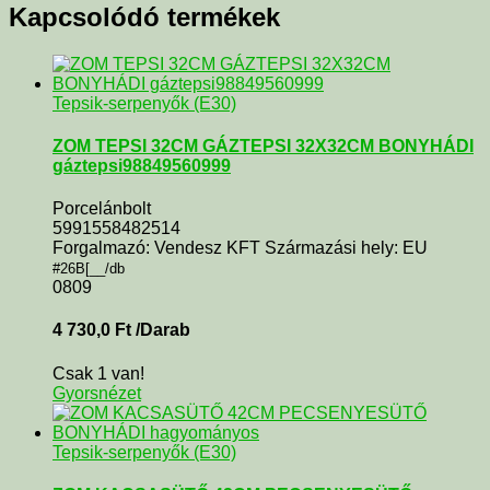
Kapcsolódó termékek
Tepsik-serpenyők (E30)
ZOM TEPSI 32CM GÁZTEPSI 32X32CM BONYHÁDI
gáztepsi98849560999
Porcelánbolt
5991558482514
Forgalmazó: Vendesz KFT Származási hely: EU
#26B[__/db
0809
4 730,0
Ft
/Darab
Csak 1 van!
Gyorsnézet
Tepsik-serpenyők (E30)