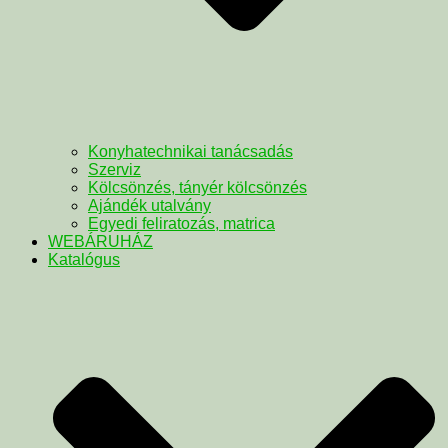
Konyhatechnikai tanácsadás
Szerviz
Kölcsönzés, tányér kölcsönzés
Ajándék utalvány
Egyedi feliratozás, matrica
WEBÁRUHÁZ
Katalógus