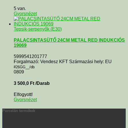
5 van.
Gyorsnézet
Tepsik-serpenyők (E30)
PALACSINTASÜTŐ 24CM METAL RED INDUKCIÓS
19069
5999541201777
Forgalmazó: Vendesz KFT Származási hely: EU
#26GG__/db
0809
3 500,0
Ft
/Darab
Elfogyott!
Gyorsnézet
Porcelán termékek