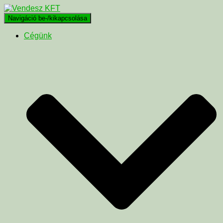
Navigáció be-/kikapcsolása
Cégünk