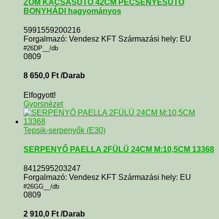
ZOM KACSASÜTŐ 42CM PECSENYESÜTŐ
BONYHÁDI hagyományos
5991559200216
Forgalmazó: Vendesz KFT Származási hely: EU
#26DP__/db
0809
8 650,0
Ft
/Darab
Elfogyott!
Gyorsnézet
Tepsik-serpenyők (E30)
SERPENYŐ PAELLA 2FÜLÜ 24CM M:10,5CM 13368
8412595203247
Forgalmazó: Vendesz KFT Származási hely: EU
#26GG__/db
0809
2 910,0
Ft
/Darab