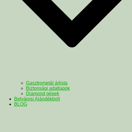
Gasztrometál árlista
Biztonsági adatlapok
Diamond gépek
Belvárosi Ajándékbolt
BLOG