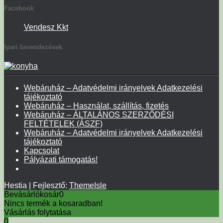
Facebook
Vendesz Kkt
Ipari berendezések
Webáruház – Adatvédelmi irányelvek Adatkezelési
tájékoztató
Webáruház – Használat, szállítás, fizetés
Webáruház – ÁLTALÁNOS SZERZŐDÉSI
FELTÉTELEK (ÁSZF)
Webáruház – Adatvédelmi irányelvek Adatkezelési
tájékoztató
Kapcsolat
Pályázati támogatás!
Hestia | Fejlesztő:
ThemeIsle
Bevásárlókosár
0
Nincs termék a kosaradban!
Vásárlás folytatása
0