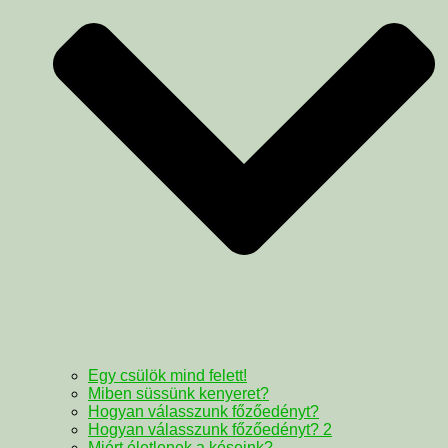
Egy csülök mind felett!
Miben süssünk kenyeret?
Hogyan válasszunk főzőedényt?
Hogyan válasszunk főzőedényt? 2
Miért életlenek a késeink?