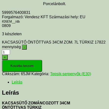
Porcelánbolt.
5999576400831
Forgalmazó: Vendesz KFT Származási hely: EU
#26EM__/db
0809
3 készleten
KACSASÜTŐ ÖNTÖTTVAS 34CM ZOM. 7L TÜRKIZ 17822
mennyiség
-
+
Kosárba teszem
Cikkszám:
65JM
Kategória:
Tepsik-serpenyők (E30)
Leírás
Leírás
KACSASÜTŐ ZOMÁNCOZOTT 34CM
ÖNTÖTTVAS TÜRKIZ