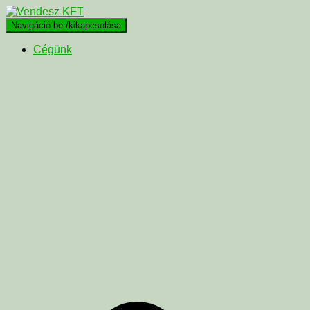
Navigáció be-/kikapcsolása
Cégünk