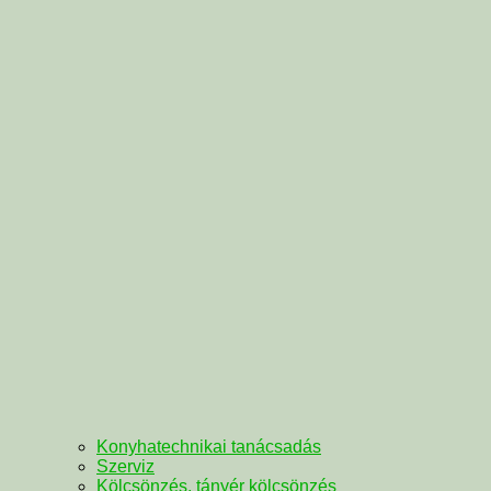
Konyhatechnikai tanácsadás
Szerviz
Kölcsönzés, tányér kölcsönzés