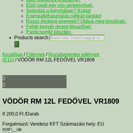
Első randi egy vas serpenyővel.
Spórolás a konyhában? Kukta!
Energiafelhasználás nélküli tárolás!
Rossz étvágyú gyermek? Oldjuk meg kreatívan.
Fehér kenyér recept élesztővel.
Pardicsomlé készítés
Products search
Kezdőlap
/
Edények
/
Rozsdamentes edények
(E10)
/ VÖDÖR RM 12L FEDŐVEL VR1809
VÖDÖR RM 12L FEDŐVEL VR1809
8 200,0
Ft
/Darab
Forgalmazó: Vendesz KFT Származási hely: EU
#24F\__/db