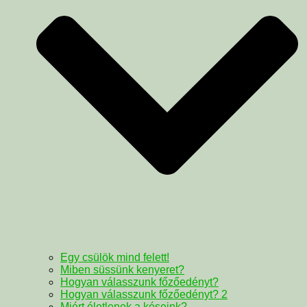
Egy csülök mind felett!
Miben süssünk kenyeret?
Hogyan válasszunk főzőedényt?
Hogyan válasszunk főzőedényt? 2
Miért életlenek a késeink?