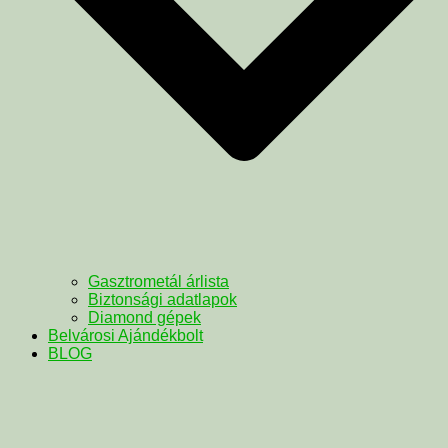
Gasztrometál árlista
Biztonsági adatlapok
Diamond gépek
Belvárosi Ajándékbolt
BLOG