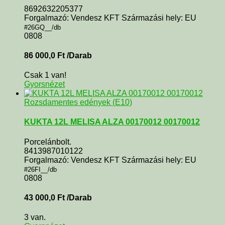
8692632205377
Forgalmazó: Vendesz KFT Származási hely: EU
#26GQ__/db
0808
86 000,0
Ft
/Darab
Csak 1 van!
Gyorsnézet
Rozsdamentes edények (E10)
KUKTA 12L MELISA ALZA 00170012 00170012
Porcelánbolt.
8413987010122
Forgalmazó: Vendesz KFT Származási hely: EU
#26FI__/db
0808
43 000,0
Ft
/Darab
3 van.