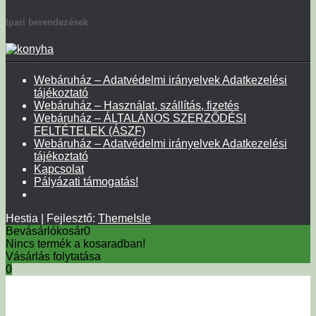
Ipari berendezések
Webáruház – Adatvédelmi irányelvek Adatkezelési
tájékoztató
Webáruház – Használat, szállítás, fizetés
Webáruház – ÁLTALÁNOS SZERZŐDÉSI
FELTÉTELEK (ÁSZF)
Webáruház – Adatvédelmi irányelvek Adatkezelési
tájékoztató
Kapcsolat
Pályázati támogatás!
Hestia | Fejlesztő:
ThemeIsle
Bevásárlókosár
0
Nincs termék a kosaradban!
Vásárlás folytatása
0