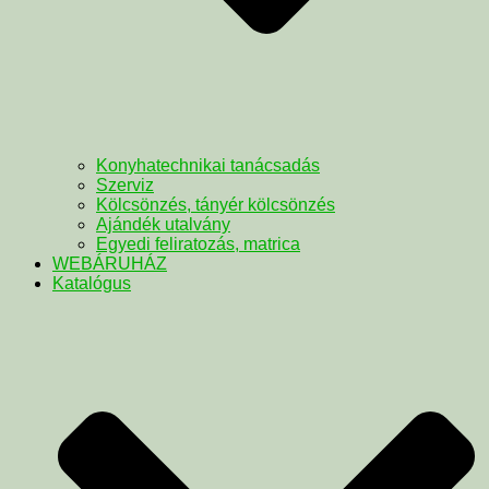
Konyhatechnikai tanácsadás
Szerviz
Kölcsönzés, tányér kölcsönzés
Ajándék utalvány
Egyedi feliratozás, matrica
WEBÁRUHÁZ
Katalógus