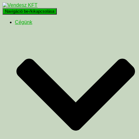
Navigáció be-/kikapcsolása
Cégünk