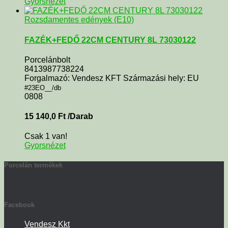
Gyorsnézet
Rozsdamentes edények (E10)
FAZÉK+FEDŐ 22CM CENTURY 8L 73030122
Porcelánbolt
8413987738224
Forgalmazó: Vendesz KFT Származási hely: EU
#23EO__/db
0808
15 140,0
Ft
/Darab
Csak 1 van!
Gyorsnézet
Porcelán termékek
Facebook
Vendesz Kkt