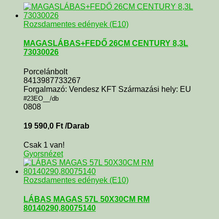
Rozsdamentes edények (E10)
MAGASLÁBAS+FEDŐ 26CM CENTURY 8,3L
73030026
Porcelánbolt
8413987733267
Forgalmazó: Vendesz KFT Származási hely: EU
#23EO__/db
0808
19 590,0
Ft
/Darab
Csak 1 van!
Gyorsnézet
Rozsdamentes edények (E10)
LÁBAS MAGAS 57L 50X30CM RM
80140290,80075140