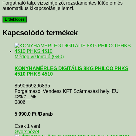
Forgatható talp, vízszintjelző, rozsdamentes fűtőelem és
automatikus kikapcsolás jellemzi.
Kapcsolódó termékek
Mérleg vízforraló (G40)
KONYHAMÉRLEG DIGITÁLIS 8KG PHILCO PHKS
4510 PHKS 4510
8590669296835
Forgalmazó: Vendesz KFT Származási hely: EU
#25KC__/db
0806
5 990,0
Ft
/Darab
Csak 1 van!
Gyorsnézet