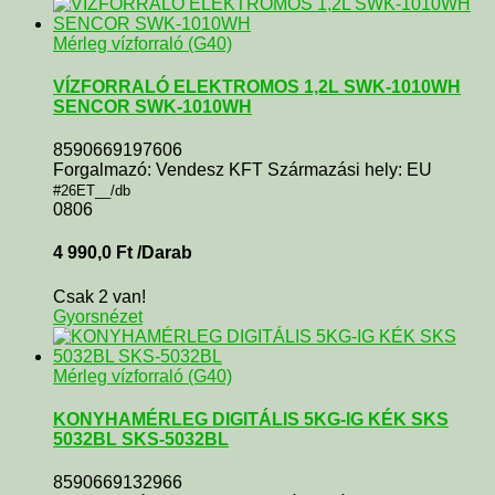
Mérleg vízforraló (G40)
VÍZFORRALÓ ELEKTROMOS 1,2L SWK-1010WH
SENCOR SWK-1010WH
8590669197606
Forgalmazó: Vendesz KFT Származási hely: EU
#26ET__/db
0806
4 990,0
Ft
/Darab
Csak 2 van!
Gyorsnézet
Mérleg vízforraló (G40)
KONYHAMÉRLEG DIGITÁLIS 5KG-IG KÉK SKS
5032BL SKS-5032BL
8590669132966