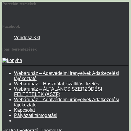
Porcelán termékek
Facebook
Vendesz Kkt
Ipari berendezések
Webáruház – Adatvédelmi irányelvek Adatkezelési
tájékoztató
Webáruház – Használat, szállítás, fizetés
Webáruház – ÁLTALÁNOS SZERZŐDÉSI
FELTÉTELEK (ÁSZF)
Webáruház – Adatvédelmi irányelvek Adatkezelési
tájékoztató
Kapcsolat
Pályázati támogatás!
Hestia | Fejlesztő:
ThemeIsle