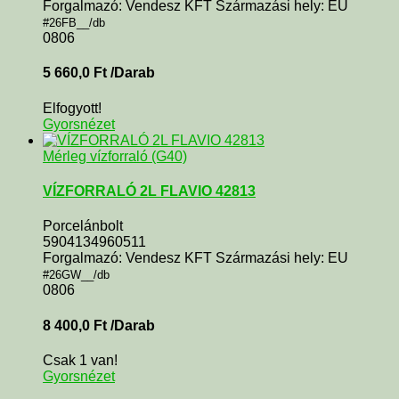
Forgalmazó: Vendesz KFT Származási hely: EU
#26FB__/db
0806
5 660,0
Ft
/Darab
Elfogyott!
Gyorsnézet
Mérleg vízforraló (G40)
VÍZFORRALÓ 2L FLAVIO 42813
Porcelánbolt
5904134960511
Forgalmazó: Vendesz KFT Származási hely: EU
#26GW__/db
0806
8 400,0
Ft
/Darab
Csak 1 van!
Gyorsnézet