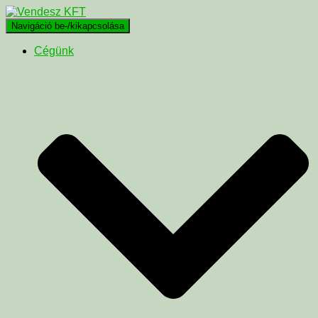
Navigáció be-/kikapcsolása
Cégünk