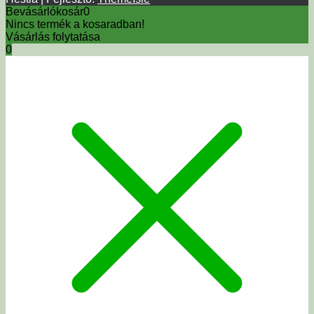
Bevásárlókosár
0
Nincs termék a kosaradban!
Vásárlás folytatása
0