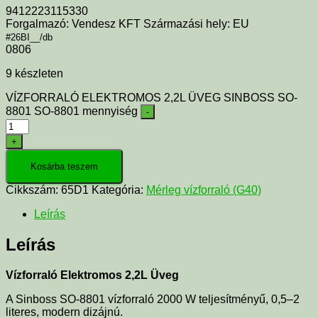
9412223115330
Forgalmazó: Vendesz KFT Származási hely: EU
#26BI__/db
0806
9 készleten
VÍZFORRALÓ ELEKTROMOS 2,2L ÜVEG SINBOSS SO-
8801 SO-8801 mennyiség
-
+
Kosárba teszem
Cikkszám:
65D1
Kategória:
Mérleg vízforraló (G40)
Leírás
Leírás
Vízforraló Elektromos 2,2L Üveg
A Sinboss SO-8801 vízforraló 2000 W teljesítményű, 0,5–2
literes, modern dizájnú.