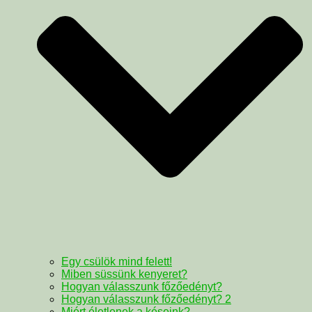
Egy csülök mind felett!
Miben süssünk kenyeret?
Hogyan válasszunk főzőedényt?
Hogyan válasszunk főzőedényt? 2
Miért életlenek a késeink?