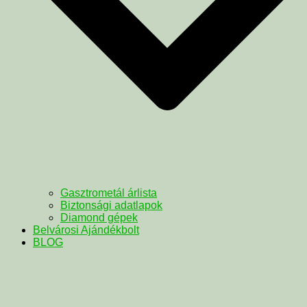
Gasztrometál árlista
Biztonsági adatlapok
Diamond gépek
Belvárosi Ajándékbolt
BLOG