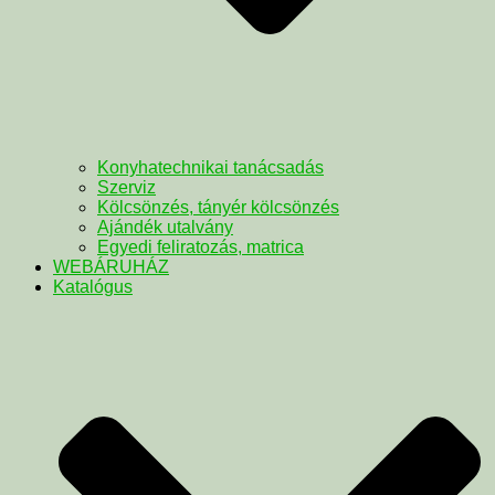
Konyhatechnikai tanácsadás
Szerviz
Kölcsönzés, tányér kölcsönzés
Ajándék utalvány
Egyedi feliratozás, matrica
WEBÁRUHÁZ
Katalógus