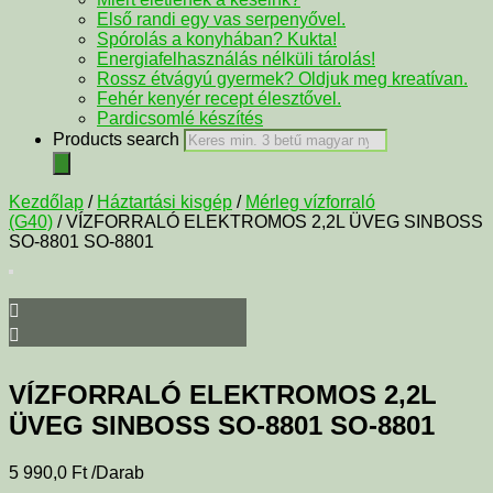
Első randi egy vas serpenyővel.
Spórolás a konyhában? Kukta!
Energiafelhasználás nélküli tárolás!
Rossz étvágyú gyermek? Oldjuk meg kreatívan.
Fehér kenyér recept élesztővel.
Pardicsomlé készítés
Products search
Kezdőlap
/
Háztartási kisgép
/
Mérleg vízforraló
(G40)
/ VÍZFORRALÓ ELEKTROMOS 2,2L ÜVEG SINBOSS
SO-8801 SO-8801
VÍZFORRALÓ ELEKTROMOS 2,2L
ÜVEG SINBOSS SO-8801 SO-8801
5 990,0
Ft
/Darab