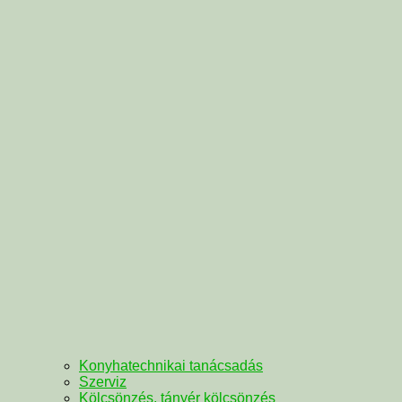
Konyhatechnikai tanácsadás
Szerviz
Kölcsönzés, tányér kölcsönzés