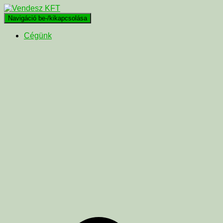
Navigáció be-/kikapcsolása
Cégünk