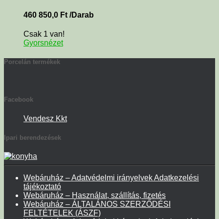
460 850,0
Ft
/Darab
Csak 1 van!
Gyorsnézet
Porcelán termékek
Facebook
Vendesz Kkt
Ipari berendezések
Webáruház – Adatvédelmi irányelvek Adatkezelési
tájékoztató
Webáruház – Használat, szállítás, fizetés
Webáruház – ÁLTALÁNOS SZERZŐDÉSI
FELTÉTELEK (ÁSZF)