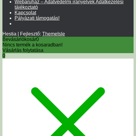
Webáruház – Adatvédelmi irányelvek Adatkezelési
tájékoztató
Kapcsolat
Pályázati támogatás!
Hestia | Fejlesztő:
ThemeIsle
Bevásárlókosár
0
Nincs termék a kosaradban!
Vásárlás folytatása
0