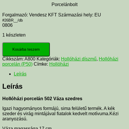
Porcelánbolt
Forgalmazó: Vendesz KFT Származási hely: EU
#26BR__/db
0806
1 készleten
Kosárba teszem
Cikkszám:
A800
Kategóriák:
Hollóházi díszmű
,
Hollóházi
porcelán (P50)
Címke:
Hollóházi
Leírás
Leírás
Hollóházi porcelán 502 Váza szedres
Igazi hagyományos formájú, sima felületű termék. A kék
szeder és virág mintájával fiatalok kedvelt motívuma.Kézi
aranyozású.
Váza magassága 17 cm.