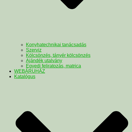
Konyhatechnikai tanácsadás
Szerviz
Kölcsönzés, tányér kölcsönzés
Ajándék utalvány
Egyedi feliratozás, matrica
WEBÁRUHÁZ
Katalógus