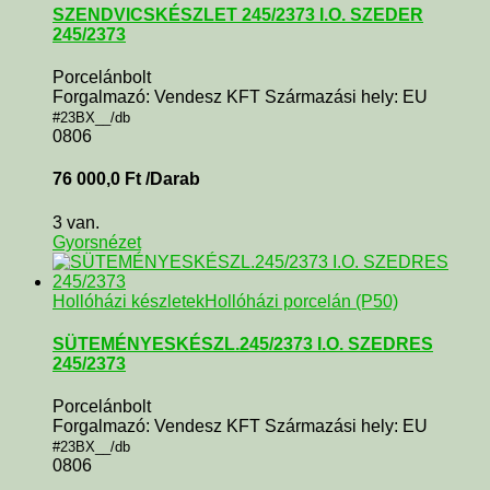
SZENDVICSKÉSZLET 245/2373 I.O. SZEDER
245/2373
Porcelánbolt
Forgalmazó: Vendesz KFT Származási hely: EU
#23BX__/db
0806
76 000,0
Ft
/Darab
3 van.
Gyorsnézet
Hollóházi készletek
Hollóházi porcelán (P50)
SÜTEMÉNYESKÉSZL.245/2373 I.O. SZEDRES
245/2373
Porcelánbolt
Forgalmazó: Vendesz KFT Származási hely: EU
#23BX__/db
0806