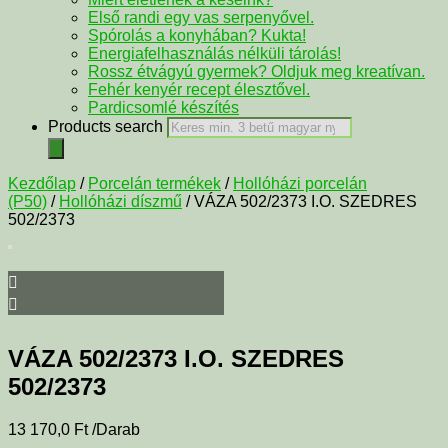
Első randi egy vas serpenyővel.
Spórolás a konyhában? Kukta!
Energiafelhasználás nélküli tárolás!
Rossz étvágyú gyermek? Oldjuk meg kreatívan.
Fehér kenyér recept élesztővel.
Pardicsomlé készítés
Products search
Kezdőlap
/
Porcelán termékek
/
Hollóházi porcelán
(P50)
/
Hollóházi díszmű
/ VÁZA 502/2373 I.O. SZEDRES
502/2373
VÁZA 502/2373 I.O. SZEDRES
502/2373
13 170,0
Ft
/Darab