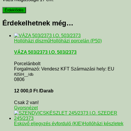
Érdekelhetnek még…
Hollóházi díszmű
Hollóházi porcelán (P50)
VÁZA 503/2373 I.O. 503/2373
Porcelánbolt
Forgalmazó: Vendesz KFT Származási hely: EU
#25IH__/db
0806
12 000,0
Ft
/Darab
Csak 2 van!
Gyorsnézet
Esküvő eljegyzés évforduló (KIE)
Hollóházi készletek