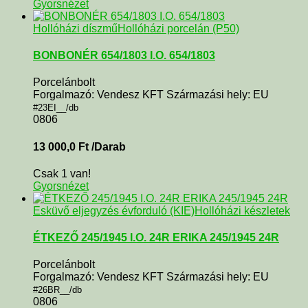
Gyorsnézet
Hollóházi díszmű
Hollóházi porcelán (P50)
BONBONÉR 654/1803 I.O. 654/1803
Porcelánbolt
Forgalmazó: Vendesz KFT Származási hely: EU
#23EI__/db
0806
13 000,0
Ft
/Darab
Csak 1 van!
Gyorsnézet
Esküvő eljegyzés évforduló (KIE)
Hollóházi készletek
ÉTKEZŐ 245/1945 I.O. 24R ERIKA 245/1945 24R
Porcelánbolt
Forgalmazó: Vendesz KFT Származási hely: EU
#26BR__/db
0806