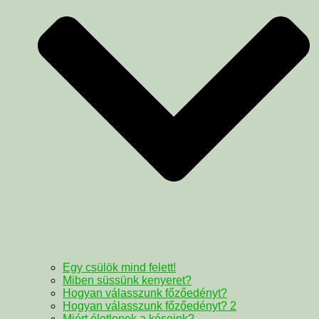
Egy csülök mind felett!
Miben süssünk kenyeret?
Hogyan válasszunk főzőedényt?
Hogyan válasszunk főzőedényt? 2
Miért életlenek a késeink?