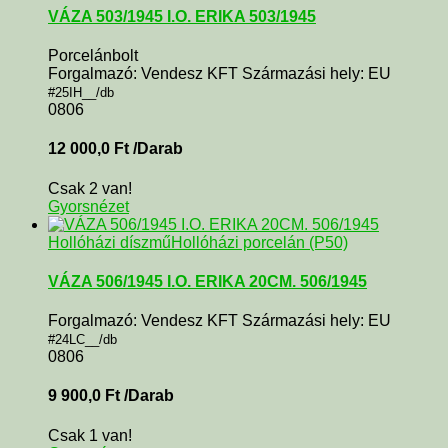
VÁZA 503/1945 I.O. ERIKA 503/1945
Porcelánbolt
Forgalmazó: Vendesz KFT Származási hely: EU
#25IH__/db
0806
12 000,0
Ft
/Darab
Csak 2 van!
Gyorsnézet
Hollóházi díszmű
Hollóházi porcelán (P50)
VÁZA 506/1945 I.O. ERIKA 20CM. 506/1945
Forgalmazó: Vendesz KFT Származási hely: EU
#24LC__/db
0806
9 900,0
Ft
/Darab
Csak 1 van!