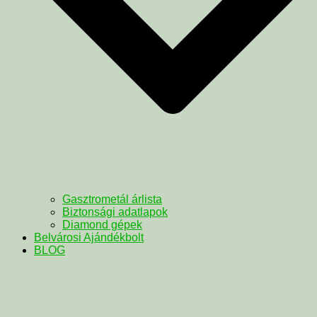
Gasztrometál árlista
Biztonsági adatlapok
Diamond gépek
Belvárosi Ajándékbolt
BLOG