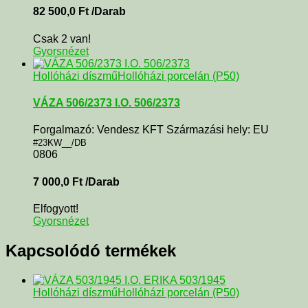
82 500,0
Ft
/Darab
Csak 2 van!
Gyorsnézet
Hollóházi díszmű
Hollóházi porcelán (P50)
VÁZA 506/2373 I.O. 506/2373
Forgalmazó: Vendesz KFT Származási hely: EU
#23KW__/DB
0806
7 000,0
Ft
/Darab
Elfogyott!
Gyorsnézet
Kapcsolódó termékek
Hollóházi díszmű
Hollóházi porcelán (P50)