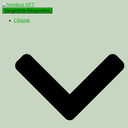
Navigáció be-/kikapcsolása
Cégünk