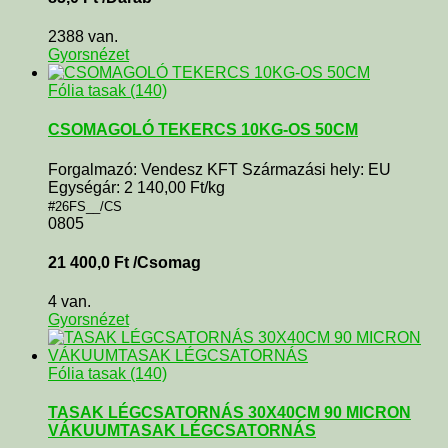
2388 van.
Gyorsnézet
Fólia tasak (140)
CSOMAGOLÓ TEKERCS 10KG-OS 50CM
Forgalmazó: Vendesz KFT Származási hely: EU
Egységár: 2 140,00 Ft/kg
#26FS__/CS
0805
21 400,0
Ft
/Csomag
4 van.
Gyorsnézet
Fólia tasak (140)
TASAK LÉGCSATORNÁS 30X40CM 90 MICRON
VÁKUUMTASAK LÉGCSATORNÁS