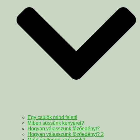
Egy csülök mind felett!
Miben süssünk kenyeret?
Hogyan válasszunk főzőedényt?
Hogyan válasszunk főzőedényt? 2
Miért életlenek a késeink?