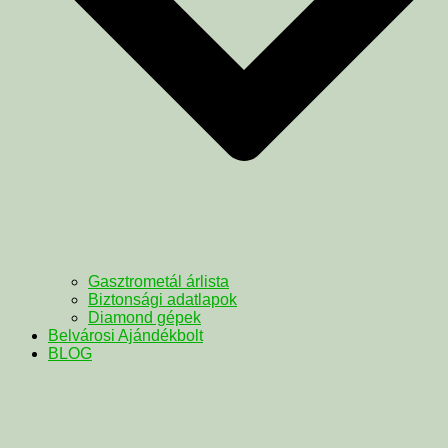
Gasztrometál árlista
Biztonsági adatlapok
Diamond gépek
Belvárosi Ajándékbolt
BLOG