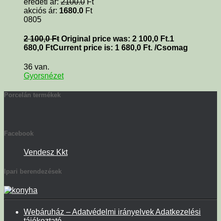
eredeti ár:
2100.0
Ft
akciós ár:
1680.0
Ft
0805
2 100,0
Ft
Original price was: 2 100,0 Ft.
1
680,0
Ft
Current price is: 1 680,0 Ft.
/Csomag
36 van.
Gyorsnézet
Porcelán termékek
Facebook
Vendesz Kkt
Ipari berendezések
Webáruház – Adatvédelmi irányelvek Adatkezelési
tájékoztató