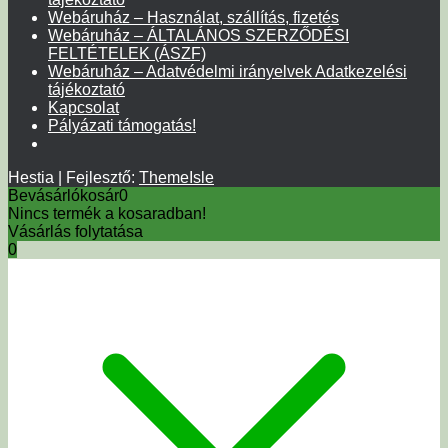
Webáruház – Használat, szállítás, fizetés
Webáruház – ÁLTALÁNOS SZERZŐDÉSI
FELTÉTELEK (ÁSZF)
Webáruház – Adatvédelmi irányelvek Adatkezelési
tájékoztató
Kapcsolat
Pályázati támogatás!
Hestia | Fejlesztő:
ThemeIsle
Bevásárlókosár
0
Nincs termék a kosaradban!
Vásárlás folytatása
0