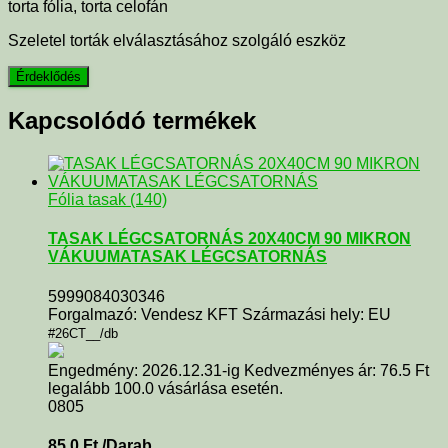
torta fólia, torta celofán
Szeletel torták elválasztásához szolgáló eszköz
Kapcsolódó termékek
Fólia tasak (140)
TASAK LÉGCSATORNÁS 20X40CM 90 MIKRON
VÁKUUMATASAK LÉGCSATORNÁS
5999084030346
Forgalmazó: Vendesz KFT Származási hely: EU
#26CT__/db
Engedmény: 2026.12.31-ig Kedvezményes ár: 76.5 Ft
legalább 100.0 vásárlása esetén.
0805
85,0
Ft
/Darab