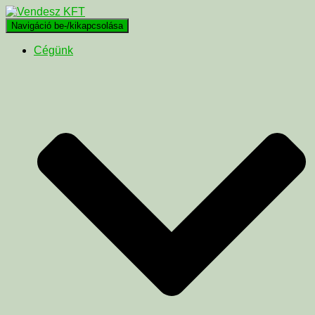
Navigáció be-/kikapcsolása
Cégünk