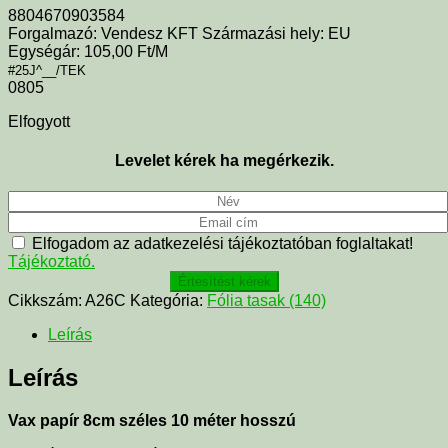
8804670903584
Forgalmazó: Vendesz KFT Származási hely: EU
Egységár: 105,00 Ft/M
#25J^__/TEK
0805
Elfogyott
Levelet kérek ha megérkezik.
Elfogadom az adatkezelési tájékoztatóban foglaltakat!
Tájékoztató.
Értesítést kérek
Cikkszám:
A26C
Kategória:
Fólia tasak (140)
Leírás
Leírás
Vax papír 8cm széles 10 méter hosszú