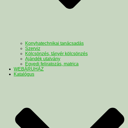
Konyhatechnikai tanácsadás
Szerviz
Kölcsönzés, tányér kölcsönzés
Ajándék utalvány
Egyedi feliratozás, matrica
WEBÁRUHÁZ
Katalógus