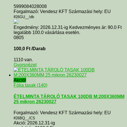
5999084028008
Forgalmazó: Vendesz KFT Származási hely: EU
#26GU__/db
Engedmény: 2026.12.31-ig Kedvezményes ár: 90.0 Ft
legalább 100.0 vásárlása esetén.
0805
100,0
Ft
/Darab
1110 van.
Gyorsnézet
Akció!
Fólia tasak (140)
ÉTELMINTA TÁROLÓ TASAK 100DB M:200X360MM
25 mikron 26230027
Forgalmazó: Vendesz KFT Származási hely: EU
#26BQ__/CS
Akció: 2026.12.31-ig