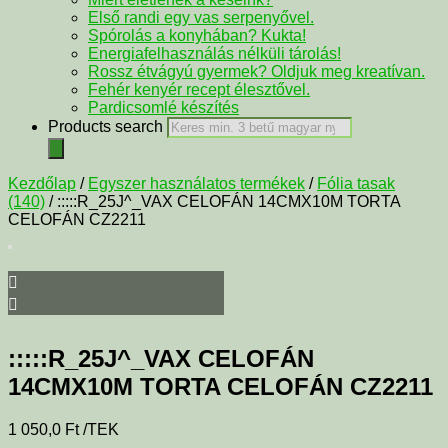
Első randi egy vas serpenyővel.
Spórolás a konyhában? Kukta!
Energiafelhasználás nélküli tárolás!
Rossz étvágyú gyermek? Oldjuk meg kreatívan.
Fehér kenyér recept élesztővel.
Pardicsomlé készítés
Products search
Kezdőlap
/
Egyszer használatos termékek
/
Fólia tasak
(140)
/ :::::R_25J^_VAX CELOFÁN 14CMX10M TORTA
CELOFÁN CZ2211
:::::R_25J^_VAX CELOFÁN
14CMX10M TORTA CELOFÁN CZ2211
1 050,0
Ft
/TEK