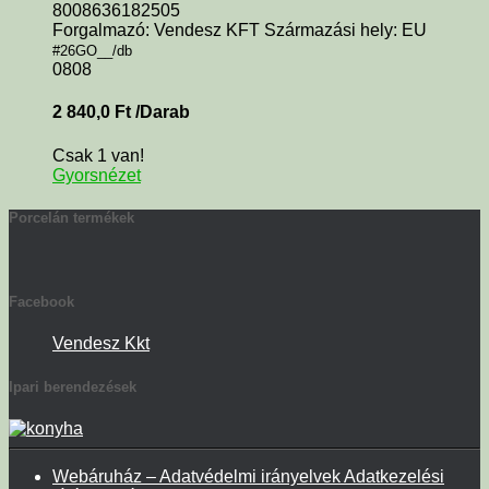
8008636182505
Forgalmazó: Vendesz KFT Származási hely: EU
#26GO__/db
0808
2 840,0
Ft
/Darab
Csak 1 van!
Gyorsnézet
Porcelán termékek
Facebook
Vendesz Kkt
Ipari berendezések
Webáruház – Adatvédelmi irányelvek Adatkezelési