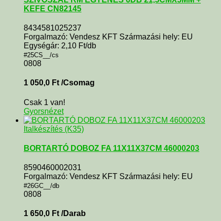
KEFE CN82145
8434581025237
Forgalmazó: Vendesz KFT Származási hely: EU
Egységár: 2,10 Ft/db
#25CS__/cs
0808
1 050,0
Ft
/Csomag
Csak 1 van!
Gyorsnézet
Italkészítés (K35)
BORTARTÓ DOBOZ FA 11X11X37CM 46000203
8590460002031
Forgalmazó: Vendesz KFT Származási hely: EU
#26GC__/db
0808
1 650,0
Ft
/Darab