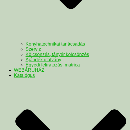
Konyhatechnikai tanácsadás
Szerviz
Kölcsönzés, tányér kölcsönzés
Ajándék utalvány
Egyedi feliratozás, matrica
WEBÁRUHÁZ
Katalógus