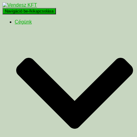
Navigáció be-/kikapcsolása
Cégünk