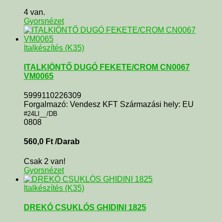
4 van.
Gyorsnézet
Italkészítés (K35)
ITALKIÖNTŐ DUGÓ FEKETE/CROM CN0067
VM0065
5999110226309
Forgalmazó: Vendesz KFT Származási hely: EU
#24LI__/DB
0808
560,0
Ft
/Darab
Csak 2 van!
Gyorsnézet
Italkészítés (K35)
DREKÓ CSUKLÓS GHIDINI 1825