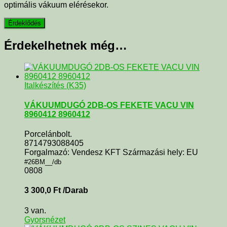
optimális vákuum elérésekor.
Érdekelhetnek még…
Italkészítés (K35)
VÁKUUMDUGÓ 2DB-OS FEKETE VACU VIN
8960412 8960412
Porcelánbolt.
8714793088405
Forgalmazó: Vendesz KFT Származási hely: EU
#26BM__/db
0808
3 300,0
Ft
/Darab
3 van.
Gyorsnézet