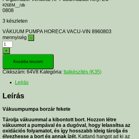
#26BM__/db
0808
3 készleten
VÁKUUM PUMPA HORECA VACU-VIN 8960803
mennyiség
-
+
Kosárba teszem
Cikkszám:
64V8
Kategória:
Italkészítés (K35)
Leírás
Leírás
Vákuumpumpa borzár fekete
Tárolja vákuummal a kibontott bort. Hozzon létre
vákuumot a pumpával és a dugóval, hogy lelassítsa az
oxidációs folyamatot, és így hosszabb ideig tárolja és
élvezhesse a bort és annak ízét.
Kattanó hangot ad ki az