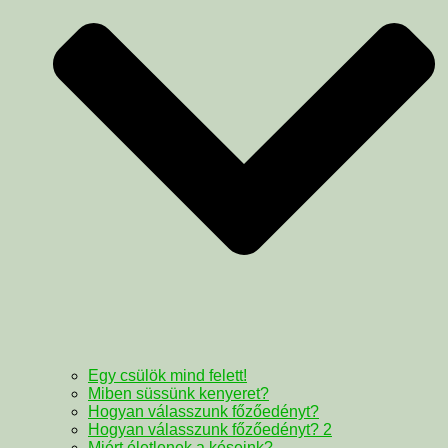
Egy csülök mind felett!
Miben süssünk kenyeret?
Hogyan válasszunk főzőedényt?
Hogyan válasszunk főzőedényt? 2
Miért életlenek a késeink?