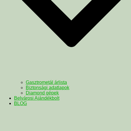
Gasztrometál árlista
Biztonsági adatlapok
Diamond gépek
Belvárosi Ajándékbolt
BLOG