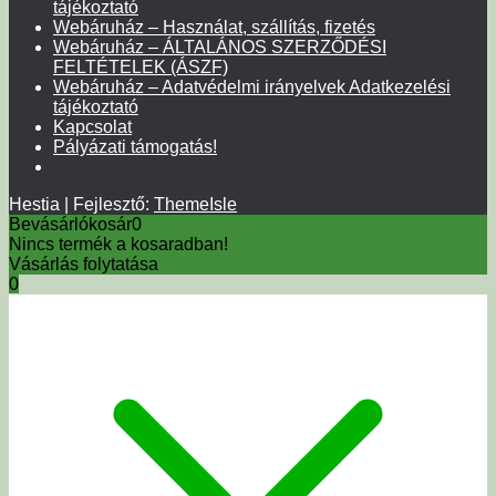
tájékoztató
Webáruház – Használat, szállítás, fizetés
Webáruház – ÁLTALÁNOS SZERZŐDÉSI
FELTÉTELEK (ÁSZF)
Webáruház – Adatvédelmi irányelvek Adatkezelési
tájékoztató
Kapcsolat
Pályázati támogatás!
Hestia | Fejlesztő:
ThemeIsle
Bevásárlókosár
0
Nincs termék a kosaradban!
Vásárlás folytatása
0