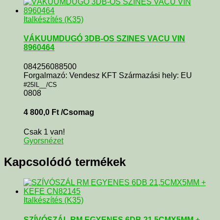
Italkészítés (K35)
VÁKUUMDUGÓ 3DB-OS SZINES VACU VIN
8960464
084256088500
Forgalmazó: Vendesz KFT Származási hely: EU
#25IL__/CS
0808
4 800,0
Ft
/Csomag
Csak 1 van!
Gyorsnézet
Kapcsolódó termékek
Italkészítés (K35)
SZÍVÓSZÁL RM EGYENES 6DB 21,5CMX5MM +