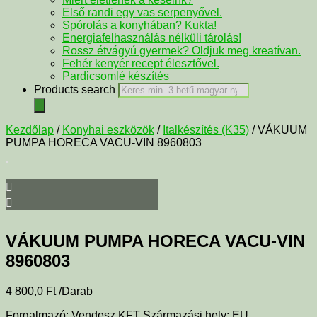
Első randi egy vas serpenyővel.
Spórolás a konyhában? Kukta!
Energiafelhasználás nélküli tárolás!
Rossz étvágyú gyermek? Oldjuk meg kreatívan.
Fehér kenyér recept élesztővel.
Pardicsomlé készítés
Products search
Kezdőlap
/
Konyhai eszközök
/
Italkészítés (K35)
/ VÁKUUM
PUMPA HORECA VACU-VIN 8960803
VÁKUUM PUMPA HORECA VACU-VIN
8960803
4 800,0
Ft
/Darab
Forgalmazó: Vendesz KFT Származási hely: EU