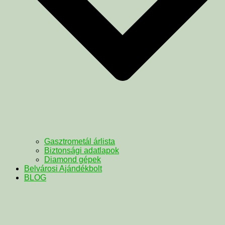
Gasztrometál árlista
Biztonsági adatlapok
Diamond gépek
Belvárosi Ajándékbolt
BLOG