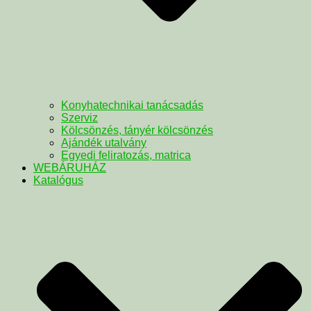
Konyhatechnikai tanácsadás
Szerviz
Kölcsönzés, tányér kölcsönzés
Ajándék utalvány
Egyedi feliratozás, matrica
WEBÁRUHÁZ
Katalógus