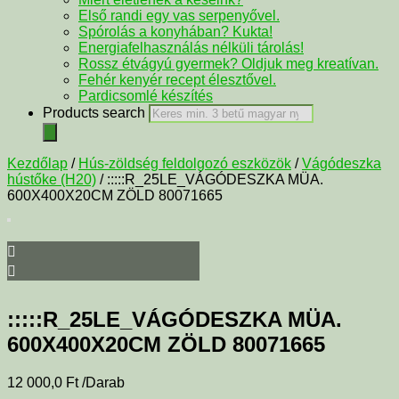
Első randi egy vas serpenyővel.
Spórolás a konyhában? Kukta!
Energiafelhasználás nélküli tárolás!
Rossz étvágyú gyermek? Oldjuk meg kreatívan.
Fehér kenyér recept élesztővel.
Pardicsomlé készítés
Products search
Kezdőlap
/
Hús-zöldség feldolgozó eszközök
/
Vágódeszka
hústőke (H20)
/ :::::R_25LE_VÁGÓDESZKA MÜA.
600X400X20CM ZÖLD 80071665
:::::R_25LE_VÁGÓDESZKA MÜA.
600X400X20CM ZÖLD 80071665
12 000,0
Ft
/Darab