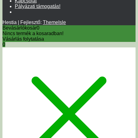
Kapcsolat
Pályázati támogatás!
Hestia | Fejlesztő:
ThemeIsle
Bevásárlókosár
0
Nincs termék a kosaradban!
Vásárlás folytatása
0