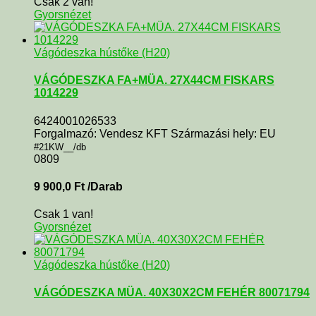
Csak 2 van!
Gyorsnézet
Vágódeszka hústőke (H20)
VÁGÓDESZKA FA+MÜA. 27X44CM FISKARS
1014229
6424001026533
Forgalmazó: Vendesz KFT Származási hely: EU
#21KW__/db
0809
9 900,0
Ft
/Darab
Csak 1 van!
Gyorsnézet
Vágódeszka hústőke (H20)
VÁGÓDESZKA MÜA. 40X30X2CM FEHÉR 80071794