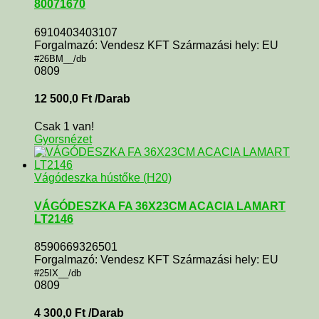
80071670
6910403403107
Forgalmazó: Vendesz KFT Származási hely: EU
#26BM__/db
0809
12 500,0
Ft
/Darab
Csak 1 van!
Gyorsnézet
Vágódeszka hústőke (H20)
VÁGÓDESZKA FA 36X23CM ACACIA LAMART
LT2146
8590669326501
Forgalmazó: Vendesz KFT Származási hely: EU
#25IX__/db
0809
4 300,0
Ft
/Darab