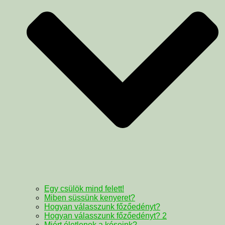
Egy csülök mind felett!
Miben süssünk kenyeret?
Hogyan válasszunk főzőedényt?
Hogyan válasszunk főzőedényt? 2
Miért életlenek a késeink?