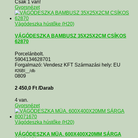
Csak 1 van!
Gyorsnézet
Vágódeszka hústőke (H20)
VÁGÓDESZKA BAMBUSZ 35X25X2CM CSÍKOS
62870
Porcelánbolt.
5904134628701
Forgalmazó: Vendesz KFT Származási hely: EU
#26BI__/db
0809
2 450,0
Ft
/Darab
4 van.
Gyorsnézet
Vágódeszka hústőke (H20)
VÁGÓDESZKA MÜA. 600X400X20MM SÁRGA