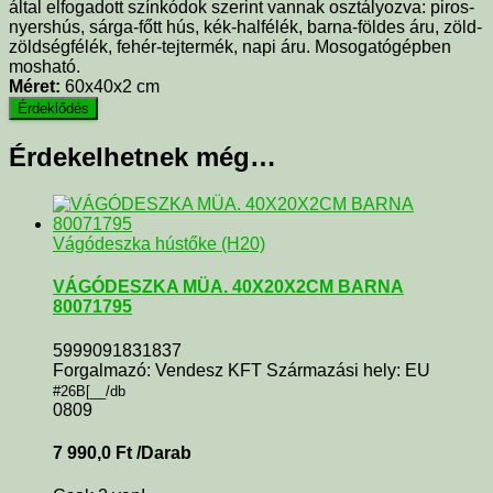
által elfogadott színkódok szerint vannak osztályozva: piros-
nyershús, sárga-főtt hús, kék-halfélék, barna-földes áru, zöld-
zöldségfélék, fehér-tejtermék, napi áru. Mosogatógépben
mosható.
Méret:
60x40x2 cm
Érdekelhetnek még…
Vágódeszka hústőke (H20)
VÁGÓDESZKA MÜA. 40X20X2CM BARNA
80071795
5999091831837
Forgalmazó: Vendesz KFT Származási hely: EU
#26B[__/db
0809
7 990,0
Ft
/Darab