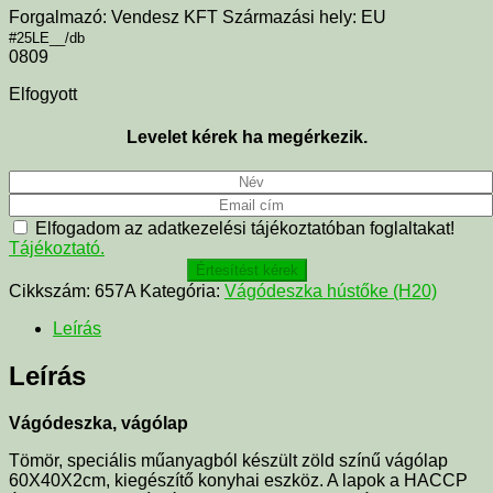
Forgalmazó: Vendesz KFT Származási hely: EU
#25LE__/db
0809
Elfogyott
Levelet kérek ha megérkezik.
Elfogadom az adatkezelési tájékoztatóban foglaltakat!
Tájékoztató.
Értesítést kérek
Cikkszám:
657A
Kategória:
Vágódeszka hústőke (H20)
Leírás
Leírás
Vágódeszka, vágólap
Tömör, speciális műanyagból készült zöld színű vágólap
60X40X2cm, kiegészítő konyhai eszköz. A lapok a HACCP