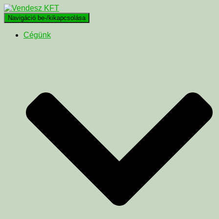
Navigáció be-/kikapcsolása
Cégünk