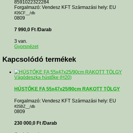
8591022322284
Forgalmazó: Vendesz KFT Származási hely: EU
#26CF__/db
0809
7 990,0
Ft
/Darab
3 van.
Gyorsnézet
Kapcsolódó termékek
Vágódeszka hústőke (H20)
HÚSTŐKE FA 55x47x25/90cm RAKOTT TÖLGY
Forgalmazó: Vendesz KFT Származási hely: EU
#25BZ__/db
0809
230 000,0
Ft
/Darab