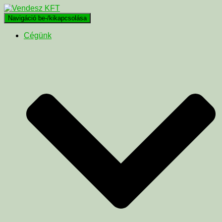
Navigáció be-/kikapcsolása
Cégünk