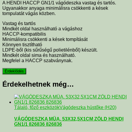
A HENDI HACCP GN1/1 vágódeszka vastag és tartós.
Ugyanakkor anyaga minimálisra csökkenti a kések
tompulatát vágás közben.
Vastag és tartós
Mindkét oldal használható a vágáshoz
HACCP-kompatibilis
Minimálisra csökkenti a kések tompítását
Könnyen tisztítható
LDPE-ből (kis sűrűségű polietilénből) készült.
Mindkét oldal sima és használható.
Megfelel a HACCP szabványnak.
Érdekelhetnek még…
Tálaló, főző eszközök
Vágódeszka hústőke (H20)
VÁGÓDESZKA MÜA. 53X32,5X1CM ZÖLD HENDI
GN1/1 826836 826836