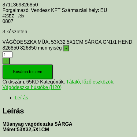
8711369826850
Forgalmazó: Vendesz KFT Származási hely: EU
#26EZ__/db
0807
3 készleten
VÁGÓDESZKA MÜA. 53X32,5X1CM SÁRGA GN1/1 HENDI
826850 826850 mennyiség
-
+
Kosárba teszem
Cikkszám:
65KD
Kategóriák:
Tálaló, főző eszközök
,
Vágódeszka hústőke (H20)
Leírás
Leírás
Műanyag vágódeszka SÁRGA
Méret:53X32,5X1CM