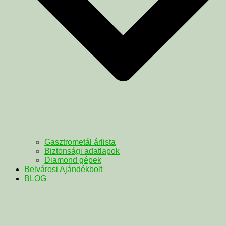
Gasztrometál árlista
Biztonsági adatlapok
Diamond gépek
Belvárosi Ajándékbolt
BLOG