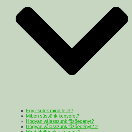
Egy csülök mind felett!
Miben süssünk kenyeret?
Hogyan válasszunk főzőedényt?
Hogyan válasszunk főzőedényt? 2
Miért életlenek a késeink?