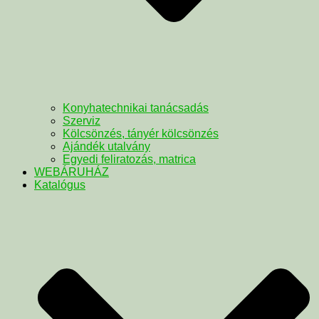
Konyhatechnikai tanácsadás
Szerviz
Kölcsönzés, tányér kölcsönzés
Ajándék utalvány
Egyedi feliratozás, matrica
WEBÁRUHÁZ
Katalógus