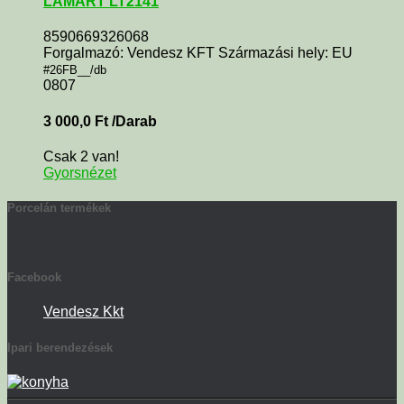
LAMART LT2141
8590669326068
Forgalmazó: Vendesz KFT Származási hely: EU
#26FB__/db
0807
3 000,0
Ft
/Darab
Csak 2 van!
Gyorsnézet
Porcelán termékek
Facebook
Vendesz Kkt
Ipari berendezések