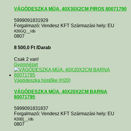
VÁGÓDESZKA MÜA. 40X30X2CM PIROS 80071790
5999091831929
Forgalmazó: Vendesz KFT Származási hely: EU
#26GQ__/db
0807
8 500,0
Ft
/Darab
Csak 2 van!
Gyorsnézet
Vágódeszka hústőke (H20)
VÁGÓDESZKA MÜA. 40X20X2CM BARNA
80071795
5999091831837
Forgalmazó: Vendesz KFT Származási hely: EU
#26B[__/db
0807