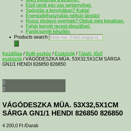
Első randi egy vas serpenyővel.
Spórolás a konyhában? Kukta!
Energiafelhasználás nélküli tárolás!
Rossz étvágyú gyermek? Oldjuk meg kreatívan.
Fehér kenyér recept élesztővel.
Pardicsomlé készítés
Products search
Kezdőlap
/
Büfé eszköz
/
Eszközök
/
Tálaló, főző
eszközök
/ VÁGÓDESZKA MÜA. 53X32,5X1CM SÁRGA
GN1/1 HENDI 826850 826850
VÁGÓDESZKA MÜA. 53X32,5X1CM
SÁRGA GN1/1 HENDI 826850 826850
4 200,0
Ft
/Darab