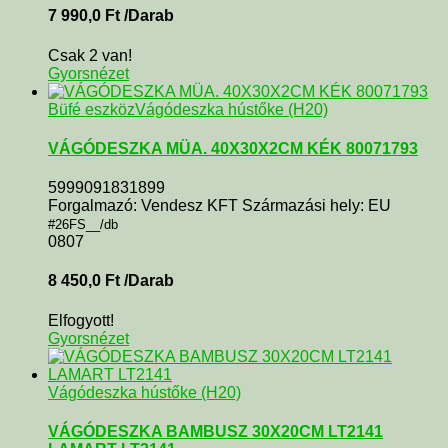
7 990,0
Ft
/Darab
Csak 2 van!
Gyorsnézet
Büfé eszköz
Vágódeszka hústőke (H20)
VÁGÓDESZKA MÜA. 40X30X2CM KÉK 80071793
5999091831899
Forgalmazó: Vendesz KFT Származási hely: EU
#26FS__/db
0807
8 450,0
Ft
/Darab
Elfogyott!
Gyorsnézet
Vágódeszka hústőke (H20)
VÁGÓDESZKA BAMBUSZ 30X20CM LT2141