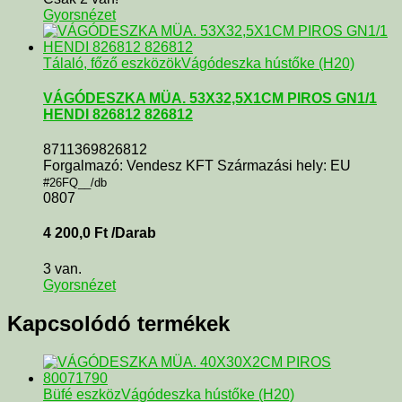
Gyorsnézet
Tálaló, főző eszközök
Vágódeszka hústőke (H20)
VÁGÓDESZKA MÜA. 53X32,5X1CM PIROS GN1/1
HENDI 826812 826812
8711369826812
Forgalmazó: Vendesz KFT Származási hely: EU
#26FQ__/db
0807
4 200,0
Ft
/Darab
3 van.
Gyorsnézet
Kapcsolódó termékek
Büfé eszköz
Vágódeszka hústőke (H20)