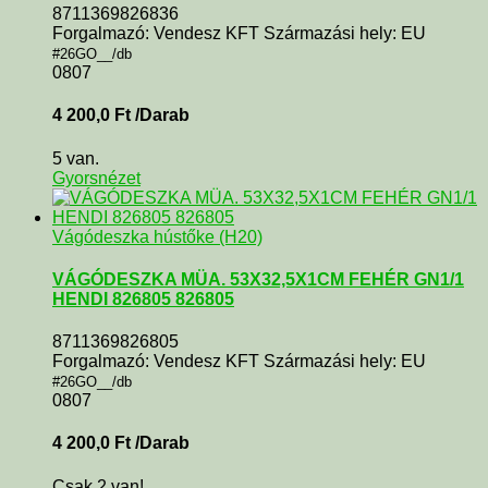
8711369826836
Forgalmazó: Vendesz KFT Származási hely: EU
#26GO__/db
0807
4 200,0
Ft
/Darab
5 van.
Gyorsnézet
Vágódeszka hústőke (H20)
VÁGÓDESZKA MÜA. 53X32,5X1CM FEHÉR GN1/1
HENDI 826805 826805
8711369826805
Forgalmazó: Vendesz KFT Származási hely: EU
#26GO__/db
0807
4 200,0
Ft
/Darab
Csak 2 van!