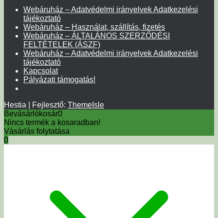
Webáruház – Adatvédelmi irányelvek Adatkezelési
tájékoztató
Webáruház – Használat, szállítás, fizetés
Webáruház – ÁLTALÁNOS SZERZŐDÉSI
FELTÉTELEK (ÁSZF)
Webáruház – Adatvédelmi irányelvek Adatkezelési
tájékoztató
Kapcsolat
Pályázati támogatás!
Hestia | Fejlesztő:
ThemeIsle
Bevásárlókosár
0
Nincs termék a kosaradban!
Vásárlás folytatása
0