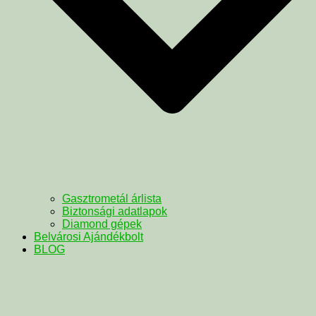
Gasztrometál árlista
Biztonsági adatlapok
Diamond gépek
Belvárosi Ajándékbolt
BLOG