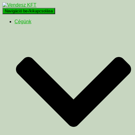
Navigáció be-/kikapcsolása
Cégünk