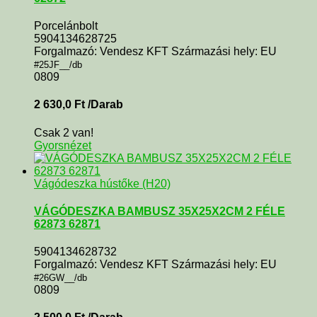
Porcelánbolt
5904134628725
Forgalmazó: Vendesz KFT Származási hely: EU
#25JF__/db
0809
2 630,0
Ft
/Darab
Csak 2 van!
Gyorsnézet
Vágódeszka hústőke (H20)
VÁGÓDESZKA BAMBUSZ 35X25X2CM 2 FÉLE
62873 62871
5904134628732
Forgalmazó: Vendesz KFT Származási hely: EU
#26GW__/db
0809