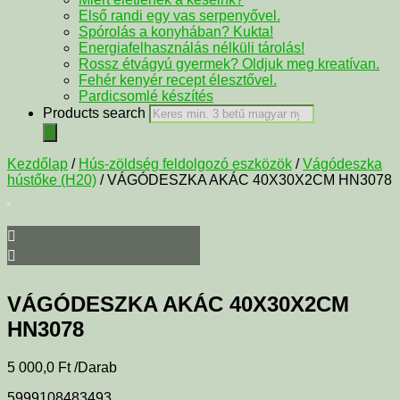
Első randi egy vas serpenyővel.
Spórolás a konyhában? Kukta!
Energiafelhasználás nélküli tárolás!
Rossz étvágyú gyermek? Oldjuk meg kreatívan.
Fehér kenyér recept élesztővel.
Pardicsomlé készítés
Products search
Kezdőlap
/
Hús-zöldség feldolgozó eszközök
/
Vágódeszka
hústőke (H20)
/ VÁGÓDESZKA AKÁC 40X30X2CM HN3078
VÁGÓDESZKA AKÁC 40X30X2CM
HN3078
5 000,0
Ft
/Darab
5999108483493