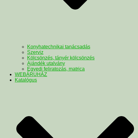
Konyhatechnikai tanácsadás
Szerviz
Kölcsönzés, tányér kölcsönzés
Ajándék utalvány
Egyedi feliratozás, matrica
WEBÁRUHÁZ
Katalógus