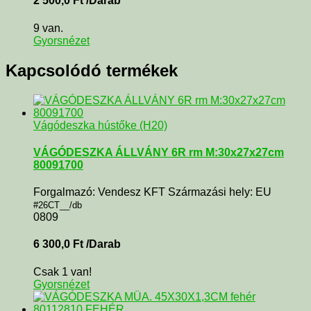
2 500,0
Ft
/Darab
9 van.
Gyorsnézet
Kapcsolódó termékek
Vágódeszka hústőke (H20)
VÁGÓDESZKA ÁLLVÁNY 6R rm M:30x27x27cm
80091700
Forgalmazó: Vendesz KFT Származási hely: EU
#26CT__/db
0809
6 300,0
Ft
/Darab
Csak 1 van!
Gyorsnézet