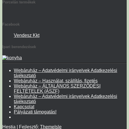
Porcelán termékek
Facebook
Vendesz Kkt
Ipari berendezések
Webáruház – Adatvédelmi irányelvek Adatkezelési
tájékoztató
Webáruház – Használat, szállítás, fizetés
Webáruház – ÁLTALÁNOS SZERZŐDÉSI
FELTÉTELEK (ÁSZF)
Webáruház – Adatvédelmi irányelvek Adatkezelési
tájékoztató
Kapcsolat
Pályázati támogatás!
Hestia | Fejlesztő:
ThemeIsle