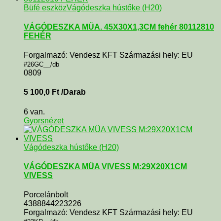
Büfé eszköz
Vágódeszka hústőke (H20)
VÁGÓDESZKA MÜA. 45X30X1,3CM fehér 80112810
FEHÉR
Forgalmazó: Vendesz KFT Származási hely: EU
#26GC__/db
0809
5 100,0
Ft
/Darab
6 van.
Gyorsnézet
Vágódeszka hústőke (H20)
VÁGÓDESZKA MÜA VIVESS M:29X20X1CM
VIVESS
Porcelánbolt
4388844223226
Forgalmazó: Vendesz KFT Származási hely: EU