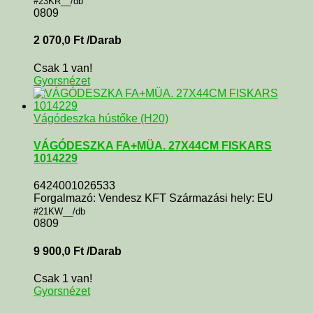
#23KR__/db
0809
2 070,0
Ft
/Darab
Csak 1 van!
Gyorsnézet
Vágódeszka hústőke (H20)
VÁGÓDESZKA FA+MÜA. 27X44CM FISKARS
1014229
6424001026533
Forgalmazó: Vendesz KFT Származási hely: EU
#21KW__/db
0809
9 900,0
Ft
/Darab
Csak 1 van!
Gyorsnézet