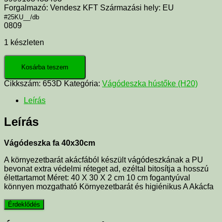
Forgalmazó: Vendesz KFT Származási hely: EU
#25KU__/db
0809
1 készleten
Kosárba teszem
Cikkszám:
653D
Kategória:
Vágódeszka hústőke (H20)
Leírás
Leírás
Vágódeszka fa 40x30cm
A környezetbarát akácfából készült vágódeszkának a PU
bevonat extra védelmi réteget ad, ezéltal bitosítja a hosszú
élettartamot Méret: 40 X 30 X 2 cm 10 cm fogantyúval
könnyen mozgatható Környezetbarát és higiénikus A Akácfa