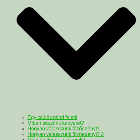
Egy csülök mind felett!
Miben süssünk kenyeret?
Hogyan válasszunk főzőedényt?
Hogyan válasszunk főzőedényt? 2
Miért életlenek a késeink?