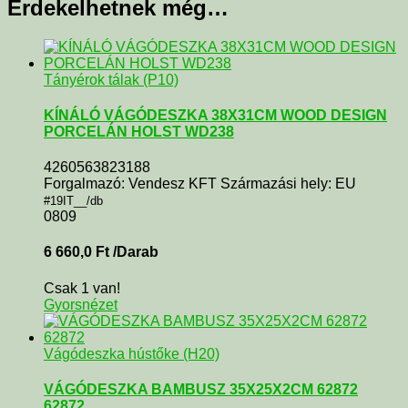
Érdekelhetnek még…
Tányérok tálak (P10)
KÍNÁLÓ VÁGÓDESZKA 38X31CM WOOD DESIGN
PORCELÁN HOLST WD238
4260563823188
Forgalmazó: Vendesz KFT Származási hely: EU
#19IT__/db
0809
6 660,0
Ft
/Darab
Csak 1 van!
Gyorsnézet
Vágódeszka hústőke (H20)
VÁGÓDESZKA BAMBUSZ 35X25X2CM 62872
62872