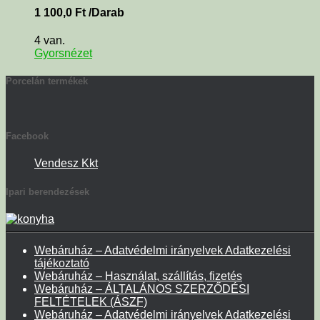
1 100,0
Ft
/Darab
4 van.
Gyorsnézet
Porcelán termékek
Facebook
Vendesz Kkt
Ipari berendezések
Webáruház – Adatvédelmi irányelvek Adatkezelési
tájékoztató
Webáruház – Használat, szállítás, fizetés
Webáruház – ÁLTALÁNOS SZERZŐDÉSI
FELTÉTELEK (ÁSZF)
Webáruház – Adatvédelmi irányelvek Adatkezelési