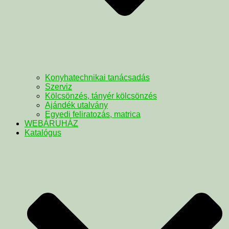
Konyhatechnikai tanácsadás
Szerviz
Kölcsönzés, tányér kölcsönzés
Ajándék utalvány
Egyedi feliratozás, matrica
WEBÁRUHÁZ
Katalógus