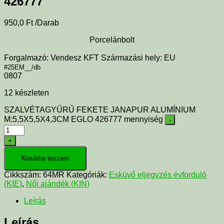
426777
950,0
Ft
/Darab
Porcelánbolt
Forgalmazó: Vendesz KFT Származási hely: EU
#25EM__/db
0807
12 készleten
SZALVÉTAGYŰRŰ FEKETE JANAPUR ALUMÍNIUM
M:5,5X5,5X4,3CM EGLO 426777 mennyiség
-
+
Kosárba teszem
Cikkszám:
64MR
Kategóriák:
Esküvő eljegyzés évforduló
(KIE)
,
Női ajándék (KIN)
Leírás
Leírás