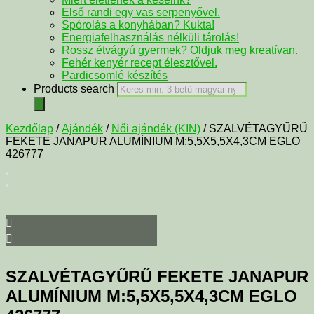
Első randi egy vas serpenyővel.
Spórolás a konyhában? Kukta!
Energiafelhasználás nélküli tárolás!
Rossz étvágyú gyermek? Oldjuk meg kreatívan.
Fehér kenyér recept élesztővel.
Pardicsomlé készítés
Products search
Kezdőlap
/
Ajándék
/
Női ajándék (KIN)
/ SZALVÉTAGYŰRŰ
FEKETE JANAPUR ALUMÍNIUM M:5,5X5,5X4,3CM EGLO
426777
SZALVÉTAGYŰRŰ FEKETE JANAPUR
ALUMÍNIUM M:5,5X5,5X4,3CM EGLO