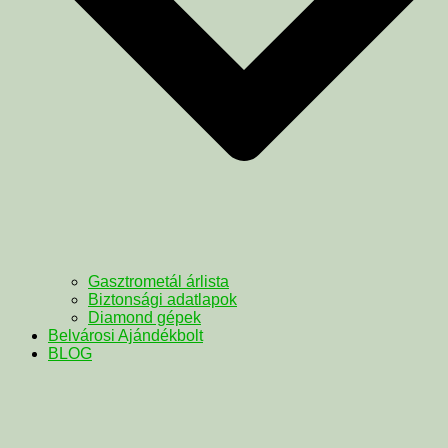
Gasztrometál árlista
Biztonsági adatlapok
Diamond gépek
Belvárosi Ajándékbolt
BLOG