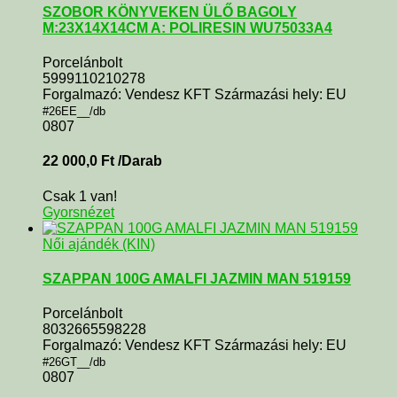
SZOBOR KÖNYVEKEN ÜLŐ BAGOLY
M:23X14X14CM A: POLIRESIN WU75033A4
Porcelánbolt
5999110210278
Forgalmazó: Vendesz KFT Származási hely: EU
#26EE__/db
0807
22 000,0
Ft
/Darab
Csak 1 van!
Gyorsnézet
Női ajándék (KIN)
SZAPPAN 100G AMALFI JAZMIN MAN 519159
Porcelánbolt
8032665598228
Forgalmazó: Vendesz KFT Származási hely: EU
#26GT__/db
0807