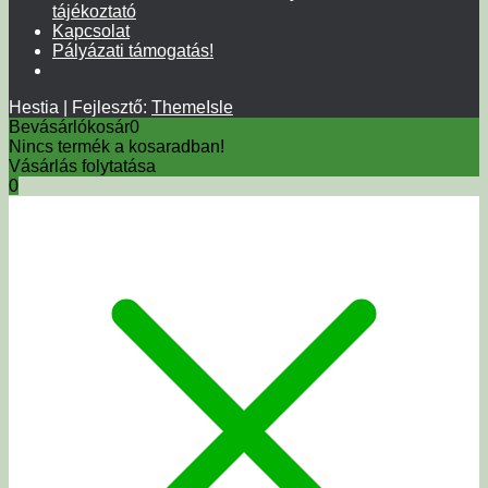
tájékoztató
Kapcsolat
Pályázati támogatás!
Hestia | Fejlesztő:
ThemeIsle
Bevásárlókosár
0
Nincs termék a kosaradban!
Vásárlás folytatása
0