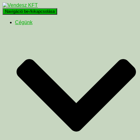
Navigáció be-/kikapcsolása
Cégünk