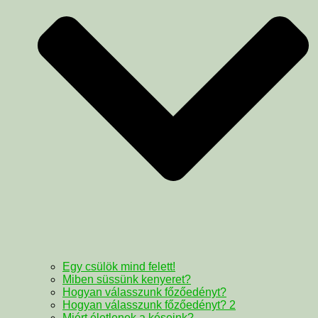
Egy csülök mind felett!
Miben süssünk kenyeret?
Hogyan válasszunk főzőedényt?
Hogyan válasszunk főzőedényt? 2
Miért életlenek a késeink?