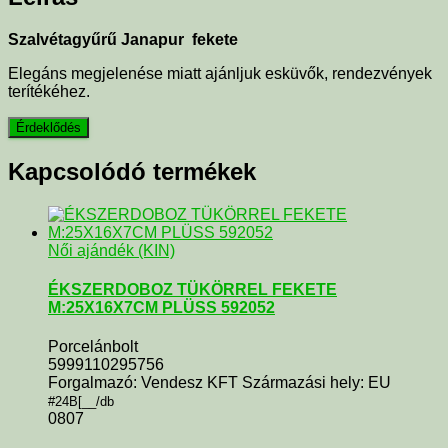
Szalvétagyűrű Janapur fekete
Elegáns megjelenése miatt ajánljuk esküvők, rendezvények
terítékéhez.
Kapcsolódó termékek
Női ajándék (KIN)
ÉKSZERDOBOZ TÜKÖRREL FEKETE
M:25X16X7CM PLÜSS 592052
Porcelánbolt
5999110295756
Forgalmazó: Vendesz KFT Származási hely: EU
#24B[__/db
0807