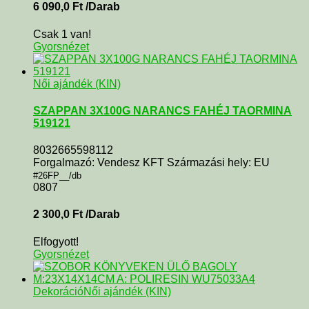
6 090,0
Ft
/Darab
Csak 1 van!
Gyorsnézet
Női ajándék (KIN)
SZAPPAN 3X100G NARANCS FAHÉJ TAORMINA
519121
8032665598112
Forgalmazó: Vendesz KFT Származási hely: EU
#26FP__/db
0807
2 300,0
Ft
/Darab
Elfogyott!
Gyorsnézet
Dekoráció
Női ajándék (KIN)