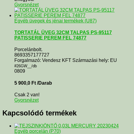
Gyorsnézet
Egyéb üvegek és jénai termékek (U87)
TORTATÁL ÜVEG 32CM TALPAS PS-95117
PATISSERIE PEREM FEL 74877
Porcelánbolt.
8693357177727
Forgalmazó: Vendesz KFT Származási hely: EU
#26GW__/db
0809
5 900,0
Ft
/Darab
Csak 2 van!
Gyorsnézet
Kapcsolódó termékek
Egyéb porcelán (P70)