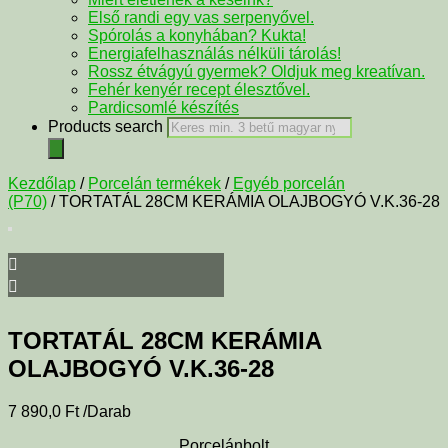
Első randi egy vas serpenyővel.
Spórolás a konyhában? Kukta!
Energiafelhasználás nélküli tárolás!
Rossz étvágyú gyermek? Oldjuk meg kreatívan.
Fehér kenyér recept élesztővel.
Pardicsomlé készítés
Products search
Kezdőlap
/
Porcelán termékek
/
Egyéb porcelán
(P70)
/ TORTATÁL 28CM KERÁMIA OLAJBOGYÓ V.K.36-28
TORTATÁL 28CM KERÁMIA
OLAJBOGYÓ V.K.36-28
7 890,0
Ft
/Darab
Porcelánbolt