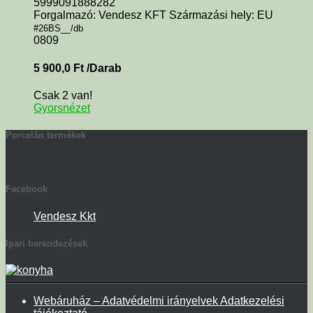
5999091888282
Forgalmazó: Vendesz KFT Származási hely: EU
#26BS__/db
0809
5 900,0
Ft
/Darab
Csak 2 van!
Gyorsnézet
Porcelán termékek
Facebook
Vendesz Kkt
Ipari berendezések
Webáruház – Adatvédelmi irányelvek Adatkezelési