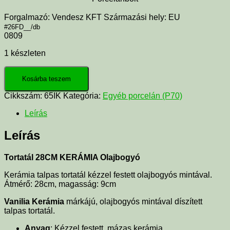
Forgalmazó: Vendesz KFT Származási hely: EU
#26FD__/db
0809
1 készleten
Kosárba teszem
Cikkszám:
65IK
Kategória:
Egyéb porcelán (P70)
Leírás
Leírás
Tortatál 28CM KERÁMIA Olajbogyó
Kerámia talpas tortatál kézzel festett olajbogyós mintával.
Átmérő: 28cm, magasság: 9cm
Vanilia Kerámia
márkájú, olajbogyós mintával díszített
talpas tortatál.
Anyag
: Kézzel festett, mázas kerámia.