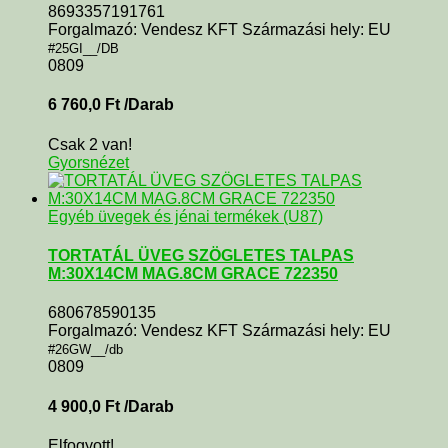
8693357191761
Forgalmazó: Vendesz KFT Származási hely: EU
#25GI__/DB
0809
6 760,0
Ft
/Darab
Csak 2 van!
Gyorsnézet
Egyéb üvegek és jénai termékek (U87)
TORTATÁL ÜVEG SZÖGLETES TALPAS
M:30X14CM MAG.8CM GRACE 722350
680678590135
Forgalmazó: Vendesz KFT Származási hely: EU
#26GW__/db
0809
4 900,0
Ft
/Darab
Elfogyott!