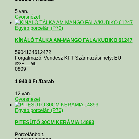
5 van.
Gyorsnézet
Egyéb porcelán (P70)
KÍNÁLÓ TÁLKA AM-MANGO FALA/KUBIKO 61247
5904134612472
Forgalmazó: Vendesz KFT Származási hely: EU
#23E___/db
0809
1 940,0
Ft
/Darab
12 van.
Gyorsnézet
Egyéb porcelán (P70)
PITESÜTŐ 30CM KERÁMIA 14893
Porcelánbolt.