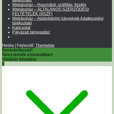
tájékoztató
Webáruház – Használat, szállítás, fizetés
Webáruház – ÁLTALÁNOS SZERZŐDÉSI
FELTÉTELEK (ÁSZF)
Webáruház – Adatvédelmi irányelvek Adatkezelési
tájékoztató
Kapcsolat
Pályázati támogatás!
Hestia | Fejlesztő:
ThemeIsle
Bevásárlókosár
0
Nincs termék a kosaradban!
Vásárlás folytatása
0