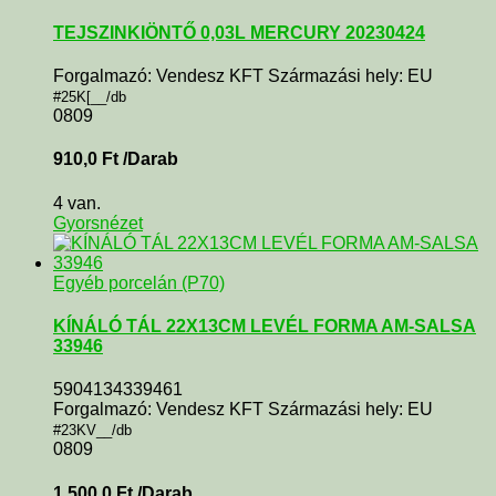
TEJSZINKIÖNTŐ 0,03L MERCURY 20230424
Forgalmazó: Vendesz KFT Származási hely: EU
#25K[__/db
0809
910,0
Ft
/Darab
4 van.
Gyorsnézet
Egyéb porcelán (P70)
KÍNÁLÓ TÁL 22X13CM LEVÉL FORMA AM-SALSA
33946
5904134339461
Forgalmazó: Vendesz KFT Származási hely: EU
#23KV__/db
0809
1 500,0
Ft
/Darab