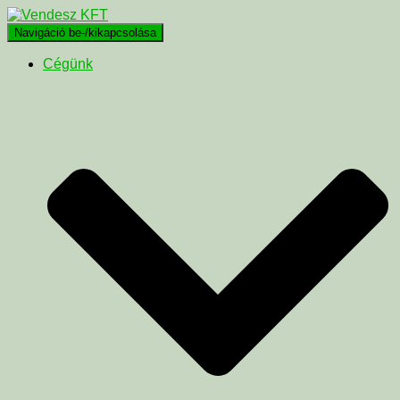
Navigáció be-/kikapcsolása
Cégünk