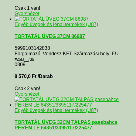
Csak 1 van!
Gyorsnézet
Egyéb üvegek és jénai termékek (U87)
TORTATÁL ÜVEG 37CM 86987
5999103142838
Forgalmazó: Vendesz KFT Származási hely: EU
#25IJ__/db
0809
8 570,0
Ft
/Darab
Csak 2 van!
Gyorsnézet
Egyéb üvegek és jénai termékek (U87)
TORTATÁL ÜVEG 32CM TALPAS pasebahce
PEREM LE 64351/3395117/225477