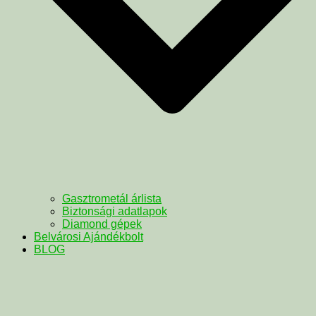
Gasztrometál árlista
Biztonsági adatlapok
Diamond gépek
Belvárosi Ajándékbolt
BLOG