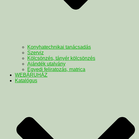
Konyhatechnikai tanácsadás
Szerviz
Kölcsönzés, tányér kölcsönzés
Ajándék utalvány
Egyedi feliratozás, matrica
WEBÁRUHÁZ
Katalógus