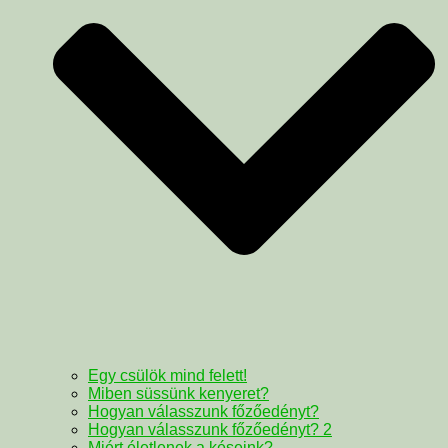
Egy csülök mind felett!
Miben süssünk kenyeret?
Hogyan válasszunk főzőedényt?
Hogyan válasszunk főzőedényt? 2
Miért életlenek a késeink?