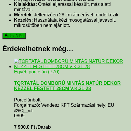
Kialakítás
: Öntési eljárással készült, máz alatti
mintával.
Méretek
: Jellemzően 28 cm átmérővel rendelkezik.
Kezelés
: Használata kézi mosogatással javasolt,
mikrosütőben nem ajánlott.
Érdekelhetnek még…
Egyéb porcelán (P70)
TORTATÁL DOMBORÚ MINTÁS NATÚR DEKOR
KÉZZEL FESTETT 28CM V.K.31-28
Porcelánbolt
Forgalmazó: Vendesz KFT Származási hely: EU
#26C[__/db
0809
7 900,0
Ft
/Darab