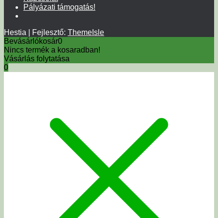
Pályázati támogatás!
Hestia | Fejlesztő:
ThemeIsle
Bevásárlókosár
0
Nincs termék a kosaradban!
Vásárlás folytatása
0