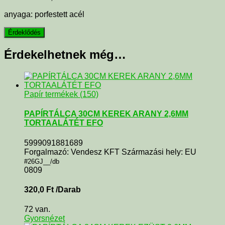
anyaga: porfestett acél
Érdekelhetnek még…
Papír termékek (150)
PAPÍRTÁLCA 30CM KEREK ARANY 2,6MM
TORTAALÁTÉT EFO
5999091881689
Forgalmazó: Vendesz KFT Származási hely: EU
#26GJ__/db
0809
320,0
Ft
/Darab
72 van.
Gyorsnézet