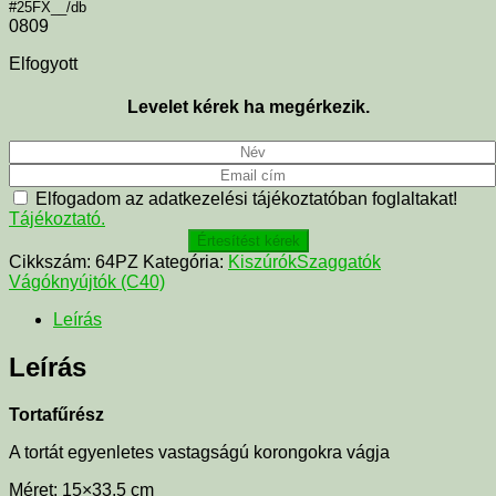
#25FX__/db
0809
Elfogyott
Levelet kérek ha megérkezik.
Elfogadom az adatkezelési tájékoztatóban foglaltakat!
Tájékoztató.
Értesítést kérek
Cikkszám:
64PZ
Kategória:
KiszúrókSzaggatók
Vágóknyújtók (C40)
Leírás
Leírás
Tortafűrész
A tortát egyenletes vastagságú korongokra vágja
Méret: 15×33,5 cm