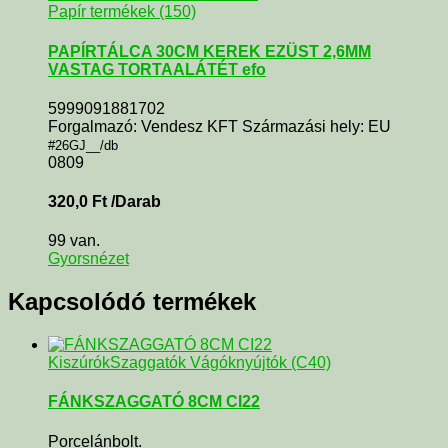
Papír termékek (150)
PAPÍRTÁLCA 30CM KEREK EZÜST 2,6MM
VASTAG TORTAALÁTÉT efo
5999091881702
Forgalmazó: Vendesz KFT Származási hely: EU
#26GJ__/db
0809
320,0
Ft
/Darab
99 van.
Gyorsnézet
Kapcsolódó termékek
KiszúrókSzaggatók Vágóknyújtók (C40)
FÁNKSZAGGATÓ 8CM CI22
Porcelánbolt.