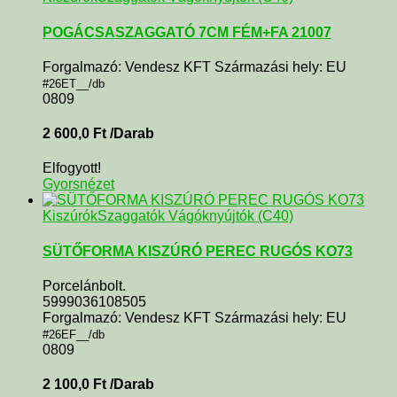
POGÁCSASZAGGATÓ 7CM FÉM+FA 21007
Forgalmazó: Vendesz KFT Származási hely: EU
#26ET__/db
0809
2 600,0
Ft
/Darab
Elfogyott!
Gyorsnézet
KiszúrókSzaggatók Vágóknyújtók (C40)
SÜTŐFORMA KISZÚRÓ PEREC RUGÓS KO73
Porcelánbolt.
5999036108505
Forgalmazó: Vendesz KFT Származási hely: EU
#26EF__/db
0809
2 100,0
Ft
/Darab