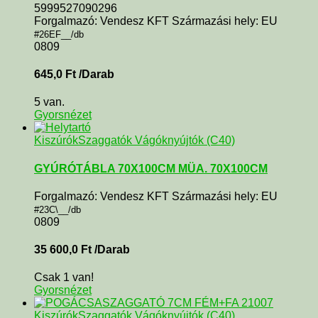
5999527090296
Forgalmazó: Vendesz KFT Származási hely: EU
#26EF__/db
0809
645,0
Ft
/Darab
5 van.
Gyorsnézet
KiszúrókSzaggatók Vágóknyújtók (C40)
GYÚRÓTÁBLA 70X100CM MÜA. 70X100CM
Forgalmazó: Vendesz KFT Származási hely: EU
#23C\__/db
0809
35 600,0
Ft
/Darab
Csak 1 van!
Gyorsnézet
KiszúrókSzaggatók Vágóknyújtók (C40)