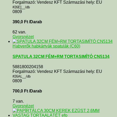
Forgalmazó: Vendesz KFT Származási hely: EU
#26E]__/db
0809
390,0
Ft
/Darab
62 van.
Gyorsnézet
Habverők habkártyák spatulák (C60)
SPATULA 32CM FÉM+RM TORTASIMÍTÓ CN5134
5881800204158
Forgalmazó: Vendesz KFT Származási hely: EU
#26AL__/db
0809
700,0
Ft
/Darab
7 van.
Gyorsnézet