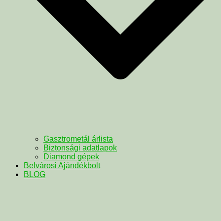
Gasztrometál árlista
Biztonsági adatlapok
Diamond gépek
Belvárosi Ajándékbolt
BLOG