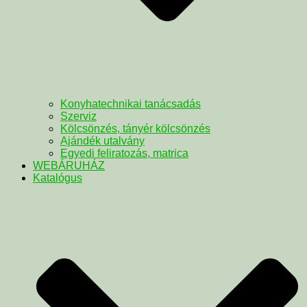
Konyhatechnikai tanácsadás
Szerviz
Kölcsönzés, tányér kölcsönzés
Ajándék utalvány
Egyedi feliratozás, matrica
WEBÁRUHÁZ
Katalógus