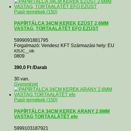
Papír termékek (150)
PAPÍRTÁLCA 34CM KEREK EZÜST 2,6MM
VASTAG, TORTAALÁTÉT EFO EZÜST
5999091881795
Forgalmazó: Vendesz KFT Származási hely: EU
#25JC__/db
0809
390,0
Ft
/Darab
30 van.
Gyorsnézet
Papír termékek (150)
PAPÍRTÁLCA 34CM KEREK ARANY 2,6MM
VASTAG TORTAALÁTÉT efo
5999103187921