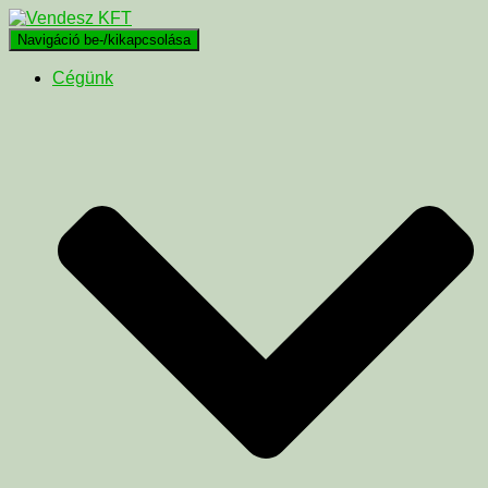
Navigáció be-/kikapcsolása
Cégünk