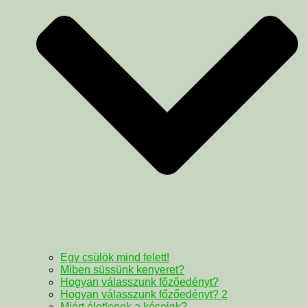
Egy csülök mind felett!
Miben süssünk kenyeret?
Hogyan válasszunk főzőedényt?
Hogyan válasszunk főzőedényt? 2
Miért életlenek a késeink?