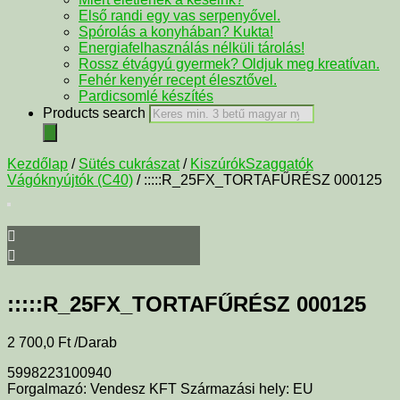
Első randi egy vas serpenyővel.
Spórolás a konyhában? Kukta!
Energiafelhasználás nélküli tárolás!
Rossz étvágyú gyermek? Oldjuk meg kreatívan.
Fehér kenyér recept élesztővel.
Pardicsomlé készítés
Products search
Kezdőlap
/
Sütés cukrászat
/
KiszúrókSzaggatók
Vágóknyújtók (C40)
/ :::::R_25FX_TORTAFŰRÉSZ 000125
:::::R_25FX_TORTAFŰRÉSZ 000125
2 700,0
Ft
/Darab
5998223100940
Forgalmazó: Vendesz KFT Származási hely: EU