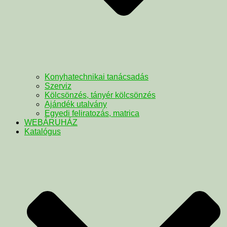
Konyhatechnikai tanácsadás
Szerviz
Kölcsönzés, tányér kölcsönzés
Ajándék utalvány
Egyedi feliratozás, matrica
WEBÁRUHÁZ
Katalógus