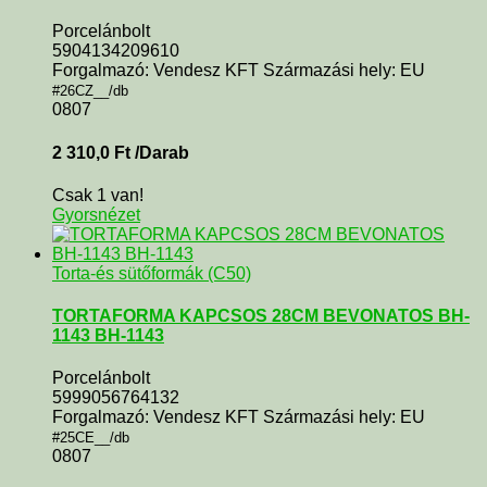
Porcelánbolt
5904134209610
Forgalmazó: Vendesz KFT Származási hely: EU
#26CZ__/db
0807
2 310,0
Ft
/Darab
Csak 1 van!
Gyorsnézet
Torta-és sütőformák (C50)
TORTAFORMA KAPCSOS 28CM BEVONATOS BH-
1143 BH-1143
Porcelánbolt
5999056764132
Forgalmazó: Vendesz KFT Származási hely: EU
#25CE__/db
0807