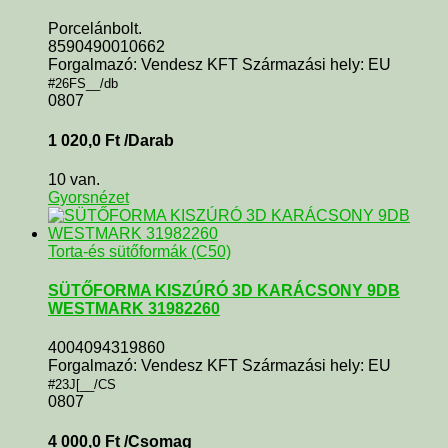
Porcelánbolt.
8590490010662
Forgalmazó: Vendesz KFT Származási hely: EU
#26FS__/db
0807
1 020,0
Ft
/Darab
10 van.
Gyorsnézet
Torta-és sütőformák (C50)
SÜTŐFORMA KISZÚRÓ 3D KARÁCSONY 9DB
WESTMARK 31982260
4004094319860
Forgalmazó: Vendesz KFT Származási hely: EU
#23J[__/CS
0807
4 000,0
Ft
/Csomag