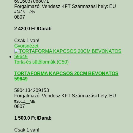
6916037068071
Forgalmazó: Vendesz KFT Származási hely: EU
#24JN__/db
0807
2 420,0
Ft
/Darab
Csak 1 van!
Gyorsnézet
Torta-és sütőformák (C50)
TORTAFORMA KAPCSOS 20CM BEVONATOS
59649
5904134209153
Forgalmazó: Vendesz KFT Származási hely: EU
#26CZ__/db
0807
1 500,0
Ft
/Darab
Csak 1 van!