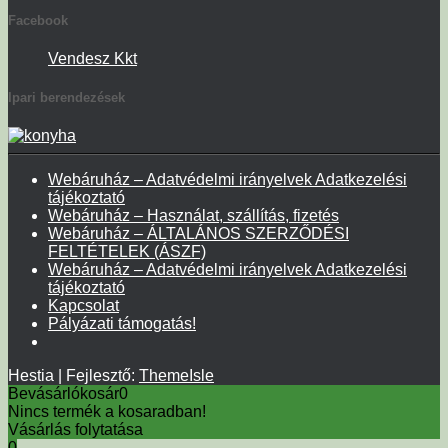
Facebook
Vendesz Kkt
Ipari berendezések
Webáruház – Adatvédelmi irányelvek Adatkezelési
tájékoztató
Webáruház – Használat, szállítás, fizetés
Webáruház – ÁLTALÁNOS SZERZŐDÉSI
FELTÉTELEK (ÁSZF)
Webáruház – Adatvédelmi irányelvek Adatkezelési
tájékoztató
Kapcsolat
Pályázati támogatás!
Hestia | Fejlesztő:
ThemeIsle
Bevásárlókosár
0
Nincs termék a kosaradban!
Vásárlás folytatása
0