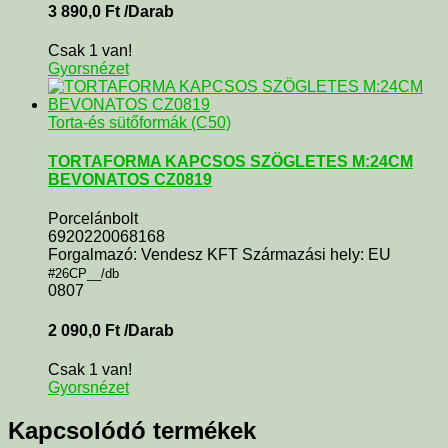
3 890,0
Ft
/Darab
Csak 1 van!
Gyorsnézet
Torta-és sütőformák (C50)
TORTAFORMA KAPCSOS SZÖGLETES M:24CM
BEVONATOS CZ0819
Porcelánbolt
6920220068168
Forgalmazó: Vendesz KFT Származási hely: EU
#26CP__/db
0807
2 090,0
Ft
/Darab
Csak 1 van!
Gyorsnézet
Kapcsolódó termékek