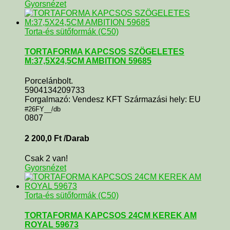
Gyorsnézet
Torta-és sütőformák (C50)
TORTAFORMA KAPCSOS SZÖGELETES
M:37,5X24,5CM AMBITION 59685
Porcelánbolt.
5904134209733
Forgalmazó: Vendesz KFT Származási hely: EU
#26FY__/db
0807
2 200,0
Ft
/Darab
Csak 2 van!
Gyorsnézet
Torta-és sütőformák (C50)
TORTAFORMA KAPCSOS 24CM KEREK AM
ROYAL 59673