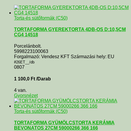
Torta-és sütőformák (C50)
TORTAFORMA GYEREKTORTA 4DB-OS D:10,5CM
CG4 14518
Porcelánbolt.
5998223100063
Forgalmazó: Vendesz KFT Származási hely: EU
#26ET__/db
0807
1 100,0
Ft
/Darab
4 van.
Gyorsnézet
Torta-és sütőformák (C50)
TORTAFORMA GYÜMÖLCSTORTA KERÁMIA
BEVONATOS 27CM 59000266 366 166