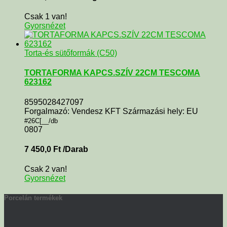
Csak 1 van!
Gyorsnézet
Torta-és sütőformák (C50)
TORTAFORMA KAPCS.SZÍV 22CM TESCOMA
623162
8595028427097
Forgalmazó: Vendesz KFT Származási hely: EU
#26C[__/db
0807
7 450,0
Ft
/Darab
Csak 2 van!
Gyorsnézet
Porcelán termékek