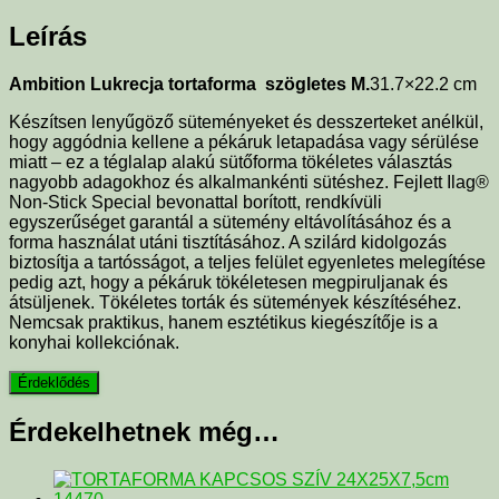
Leírás
Ambition Lukrecja tortaforma szögletes M.
31.7×22.2 cm
Készítsen lenyűgöző süteményeket és desszerteket anélkül,
hogy aggódnia kellene a pékáruk letapadása vagy sérülése
miatt – ez a téglalap alakú sütőforma tökéletes választás
nagyobb adagokhoz és alkalmankénti sütéshez. Fejlett Ilag®
Non-Stick Special bevonattal borított, rendkívüli
egyszerűséget garantál a sütemény eltávolításához és a
forma használat utáni tisztításához. A szilárd kidolgozás
biztosítja a tartósságot, a teljes felület egyenletes melegítése
pedig azt, hogy a pékáruk tökéletesen megpiruljanak és
átsüljenek. Tökéletes torták és sütemények készítéséhez.
Nemcsak praktikus, hanem esztétikus kiegészítője is a
konyhai kollekciónak.
Érdekelhetnek még…