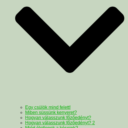
Egy csülök mind felett!
Miben süssünk kenyeret?
Hogyan válasszunk főzőedényt?
Hogyan válasszunk főzőedényt? 2
Miért életlenek a késeink?