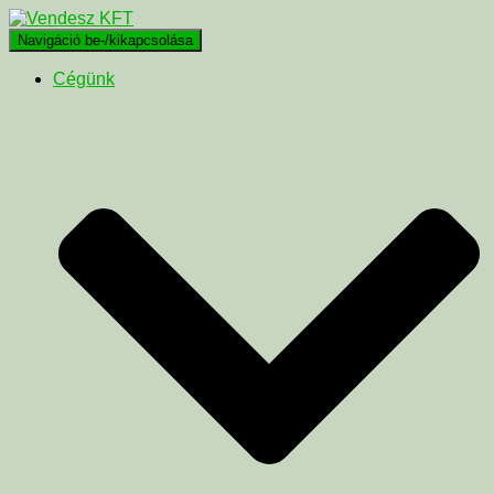
Navigáció be-/kikapcsolása
Cégünk