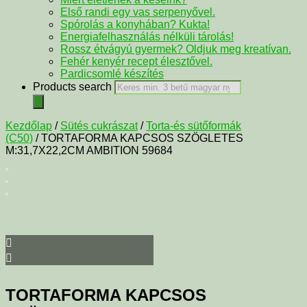
Első randi egy vas serpenyővel.
Spórolás a konyhában? Kukta!
Energiafelhasználás nélküli tárolás!
Rossz étvágyú gyermek? Oldjuk meg kreatívan.
Fehér kenyér recept élesztővel.
Pardicsomlé készítés
Products search
Kezdőlap
/
Sütés cukrászat
/
Torta-és sütőformák
(C50)
/ TORTAFORMA KAPCSOS SZÖGLETES
M:31,7X22,2CM AMBITION 59684
TORTAFORMA KAPCSOS