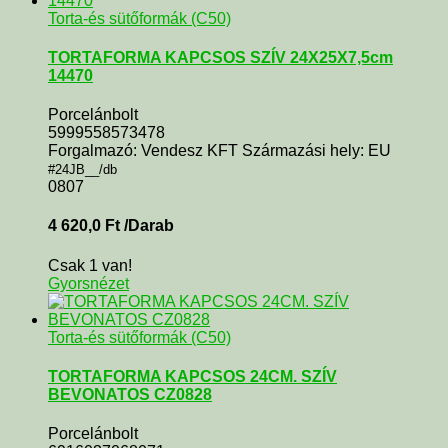
Torta-és sütőformák (C50)
TORTAFORMA KAPCSOS SZÍV 24X25X7,5cm
14470
Porcelánbolt
5999558573478
Forgalmazó: Vendesz KFT Származási hely: EU
#24JB__/db
0807
4 620,0
Ft
/Darab
Csak 1 van!
Gyorsnézet
Torta-és sütőformák (C50)
TORTAFORMA KAPCSOS 24CM. SZÍV
BEVONATOS CZ0828
Porcelánbolt