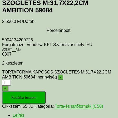
SZÖGLETES M:31,7X22,2CM
AMBITION 59684
2 550,0
Ft
/Darab
Porcelánbolt.
5904134209726
Forgalmazó: Vendesz KFT Származási hely: EU
#26ET__/db
0807
2 készleten
TORTAFORMA KAPCSOS SZÖGLETES M:31,7X22,2CM
AMBITION 59684 mennyiség
-
+
Kosárba teszem
Cikkszám:
65KU
Kategória:
Torta-és sütőformák (C50)
Leírás