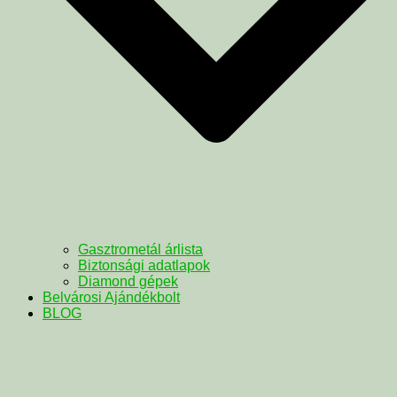
Gasztrometál árlista
Biztonsági adatlapok
Diamond gépek
Belvárosi Ajándékbolt
BLOG