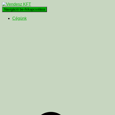
Navigáció be-/kikapcsolása
Cégünk