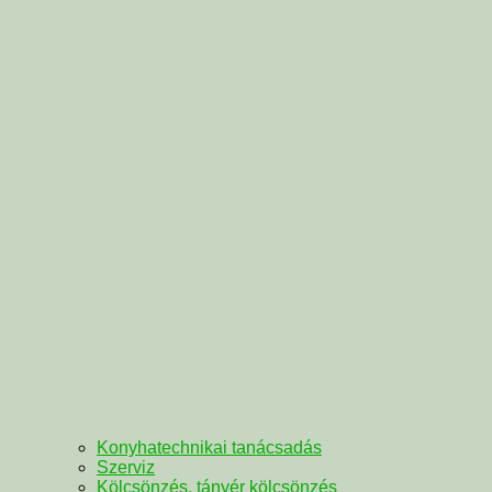
Konyhatechnikai tanácsadás
Szerviz
Kölcsönzés, tányér kölcsönzés