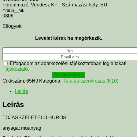
Forgalmazó: Vendesz KFT Származási hely: EU
#26CS__/db
0806
Elfogyott
Levelet kérek ha megérkezik.
Elfogadom az adatkezelési tájékoztatóban foglaltakat!
Tájékoztató.
Értesítést kérek
Cikkszám:
65HJ
Kategória:
Tálalás-szervírozás (K10)
Leírás
Leírás
TOJÁSSZELETELŐ HÚROS
anyaga: műanyag