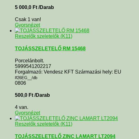
5 000,0
Ft
/Darab
Csak 1 van!
Gyorsnézet
Reszelők szeletelők (K11)
TOJÁSSZELETELŐ RM 15468
Porcelánbolt.
5999541202217
Forgalmazó: Vendesz KFT Származási hely: EU
#26EG__/db
0806
500,0
Ft
/Darab
4 van.
Gyorsnézet
Reszelők szeletelők (K11)
TOJÁSSZELETELŐ ZINC LAMART LT2094