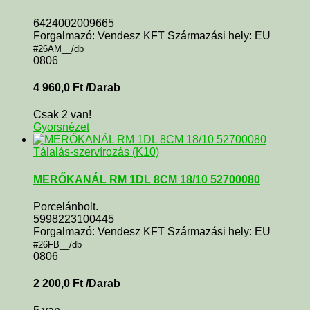
6424002009665
Forgalmazó: Vendesz KFT Származási hely: EU
#26AM__/db
0806
4 960,0
Ft
/Darab
Csak 2 van!
Gyorsnézet
Tálalás-szervírozás (K10)
MERŐKANÁL RM 1DL 8CM 18/10 52700080
Porcelánbolt.
5998223100445
Forgalmazó: Vendesz KFT Származási hely: EU
#26FB__/db
0806
2 200,0
Ft
/Darab