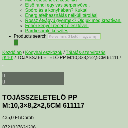
Első randi egy vas serpenyővel.
Spórolás a konyhában? Kukta!
Energiafelhasználás nélküli tárolás!
Rossz étvágyú gyermek? Oldjuk meg kreatívan.
Fehér kenyér recept élesztővel.
Pardicsomlé készítés
Products search
Kezdőlap
/
Konyhai eszközök
/
Tálalás-szervírozás
(K10)
/ TOJÁSSZELETELŐ PP M:10,3×8,2×2,5CM 611117
TOJÁSSZELETELŐ PP
M:10,3×8,2×2,5CM 611117
435,0
Ft
/Darab
8721037624206