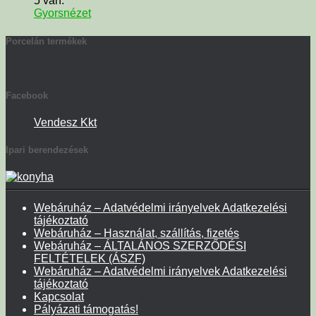
5 van.
Gyorsnézet
Porcelán termékek
Facebook
Vendesz Kkt
Ipari berendezések
Webáruház – Adatvédelmi irányelvek Adatkezelési
tájékoztató
Webáruház – Használat, szállítás, fizetés
Webáruház – ÁLTALÁNOS SZERZŐDÉSI
FELTÉTELEK (ÁSZF)
Webáruház – Adatvédelmi irányelvek Adatkezelési
tájékoztató
Kapcsolat
Pályázati támogatás!