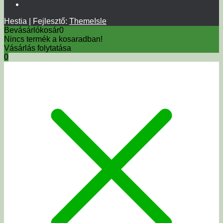
Hestia | Fejlesztő:
ThemeIsle
Bevásárlókosár
0
Nincs termék a kosaradban!
Vásárlás folytatása
0