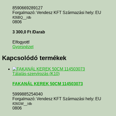
8590669289127
Forgalmazó: Vendesz KFT Származási hely: EU
#26BQ__/db
0806
3 300,0
Ft
/Darab
Elfogyott!
Gyorsnézet
Kapcsolódó termékek
Tálalás-szervírozás (K10)
FAKANÁL KEREK 50CM 114503073
5999885254040
Forgalmazó: Vendesz KFT Származási hely: EU
#26GW__/db
0806