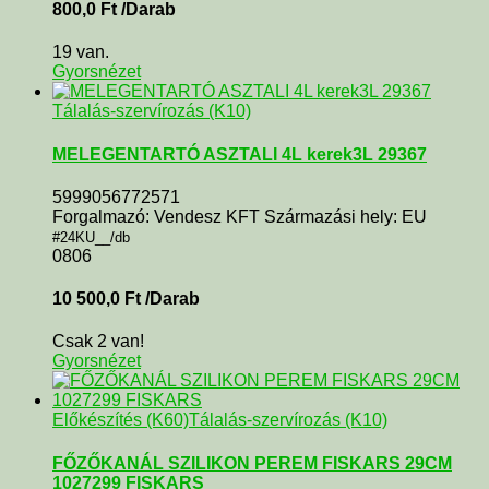
800,0
Ft
/Darab
19 van.
Gyorsnézet
Tálalás-szervírozás (K10)
MELEGENTARTÓ ASZTALI 4L kerek3L 29367
5999056772571
Forgalmazó: Vendesz KFT Származási hely: EU
#24KU__/db
0806
10 500,0
Ft
/Darab
Csak 2 van!
Gyorsnézet
Előkészítés (K60)
Tálalás-szervírozás (K10)
FŐZŐKANÁL SZILIKON PEREM FISKARS 29CM
1027299 FISKARS