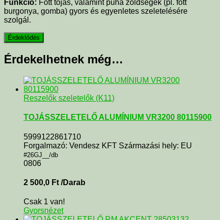
Funkció:
Főtt tojás, valamint puha zöldségek (pl. főtt
burgonya, gomba) gyors és egyenletes szeletelésére
szolgál.
Érdekelhetnek még…
Reszelők szeletelők (K11)
TOJÁSSZELETELŐ ALUMÍNIUM VR3200 80115900
5999122861710
Forgalmazó: Vendesz KFT Származási hely: EU
#26GJ__/db
0806
2 500,0
Ft
/Darab
Csak 1 van!
Gyorsnézet