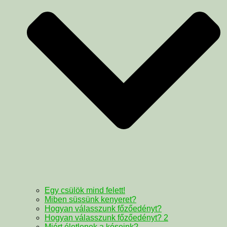
Egy csülök mind felett!
Miben süssünk kenyeret?
Hogyan válasszunk főzőedényt?
Hogyan válasszunk főzőedényt? 2
Miért életlenek a késeink?