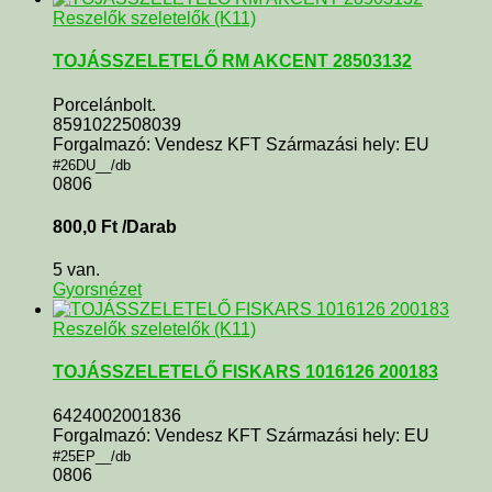
Reszelők szeletelők (K11)
TOJÁSSZELETELŐ RM AKCENT 28503132
Porcelánbolt.
8591022508039
Forgalmazó: Vendesz KFT Származási hely: EU
#26DU__/db
0806
800,0
Ft
/Darab
5 van.
Gyorsnézet
Reszelők szeletelők (K11)
TOJÁSSZELETELŐ FISKARS 1016126 200183
6424002001836
Forgalmazó: Vendesz KFT Származási hely: EU
#25EP__/db
0806