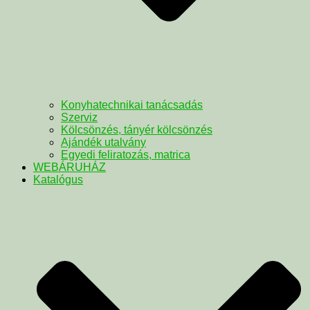
Konyhatechnikai tanácsadás
Szerviz
Kölcsönzés, tányér kölcsönzés
Ajándék utalvány
Egyedi feliratozás, matrica
WEBÁRUHÁZ
Katalógus