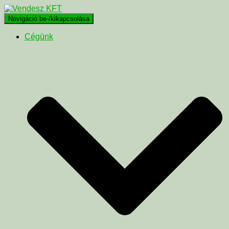
Navigáció be-/kikapcsolása
Cégünk