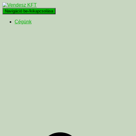
Navigáció be-/kikapcsolása
Cégünk