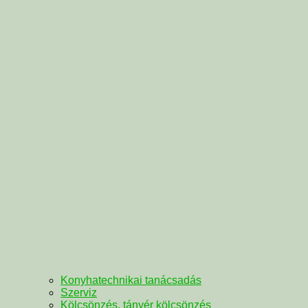
Konyhatechnikai tanácsadás
Szerviz
Kölcsönzés, tányér kölcsönzés