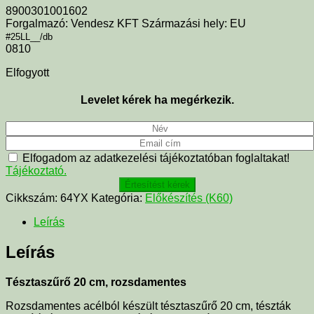
8900301001602
Forgalmazó: Vendesz KFT Származási hely: EU
#25LL__/db
0810
Elfogyott
Levelet kérek ha megérkezik.
Elfogadom az adatkezelési tájékoztatóban foglaltakat!
Tájékoztató.
Értesítést kérek
Cikkszám:
64YX
Kategória:
Előkészítés (K60)
Leírás
Leírás
Tésztaszűrő 20 cm, rozsdamentes
Rozsdamentes acélból készült tésztaszűrő 20 cm, tészták