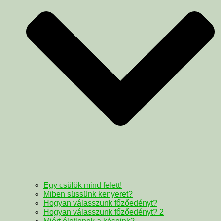
Egy csülök mind felett!
Miben süssünk kenyeret?
Hogyan válasszunk főzőedényt?
Hogyan válasszunk főzőedényt? 2
Miért életlenek a késeink?