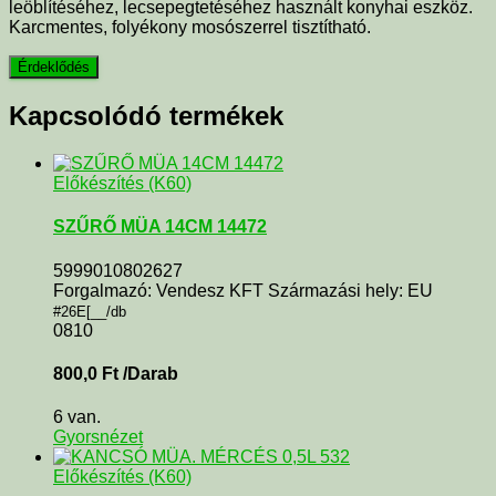
leöblítéséhez, lecsepegtetéséhez használt konyhai eszköz.
Karcmentes, folyékony mosószerrel tisztítható.
Kapcsolódó termékek
Előkészítés (K60)
SZŰRŐ MÜA 14CM 14472
5999010802627
Forgalmazó: Vendesz KFT Származási hely: EU
#26E[__/db
0810
800,0
Ft
/Darab
6 van.
Gyorsnézet
Előkészítés (K60)