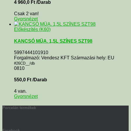
4 960,0
Ft
/Darab
Csak 2 van!
Gyorsnézet
Előkészítés (K60)
KANCSÓ MÜA. 1,5L SZÍNES SZT98
5997444101910
Forgalmazó: Vendesz KFT Származási hely: EU
#26CD__/db
0810
550,0
Ft
/Darab
4 van.
Gyorsnézet
Porcelán termékek
Facebook