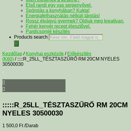
Első randi egy vas serpenyővel.
Spórolás a konyhában? Kukta!
Energiafelhasználás nélküli tárolás!
Rossz étvágyú gyermek? Oldjuk meg kreatívan.
Fehér kenyér recept élesztővel.
Pardicsomlé készítés
Products search
Kezdőlap
/
Konyhai eszközök
/
Előkészítés
(K60)
/ :::::R_25LL_TÉSZTASZŰRŐ RM 20CM NYELES
30500030
:::::R_25LL_TÉSZTASZŰRŐ RM 20CM
NYELES 30500030
1 500,0
Ft
/Darab