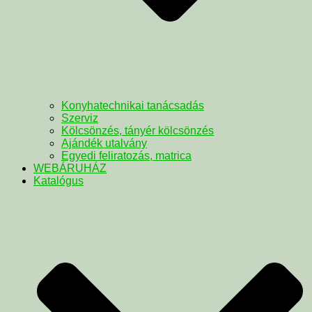
Konyhatechnikai tanácsadás
Szerviz
Kölcsönzés, tányér kölcsönzés
Ajándék utalvány
Egyedi feliratozás, matrica
WEBÁRUHÁZ
Katalógus