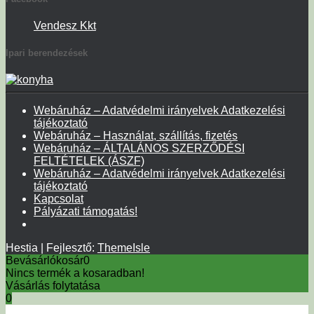
Vendesz Kkt
Ipari berendezések
Webáruház – Adatvédelmi irányelvek Adatkezelési
tájékoztató
Webáruház – Használat, szállítás, fizetés
Webáruház – ÁLTALÁNOS SZERZŐDÉSI
FELTÉTELEK (ÁSZF)
Webáruház – Adatvédelmi irányelvek Adatkezelési
tájékoztató
Kapcsolat
Pályázati támogatás!
Hestia | Fejlesztő:
ThemeIsle
Bevásárlókosár
0
Nincs termék a kosaradban!
Vásárlás folytatása
0