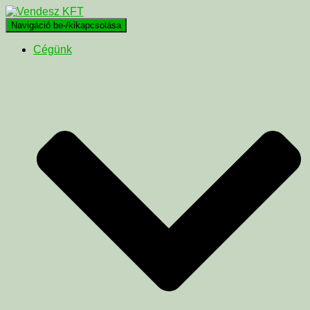
Navigáció be-/kikapcsolása
Cégünk