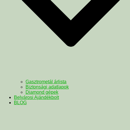
Gasztrometál árlista
Biztonsági adatlapok
Diamond gépek
Belvárosi Ajándékbolt
BLOG