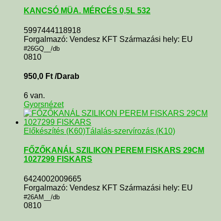
KANCSÓ MÜA. MÉRCÉS 0,5L 532
5997444118918
Forgalmazó: Vendesz KFT Származási hely: EU
#26GQ__/db
0810
950,0
Ft
/Darab
6 van.
Gyorsnézet
Előkészítés (K60)
Tálalás-szervírozás (K10)
FŐZŐKANÁL SZILIKON PEREM FISKARS 29CM
1027299 FISKARS
6424002009665
Forgalmazó: Vendesz KFT Származási hely: EU
#26AM__/db
0810