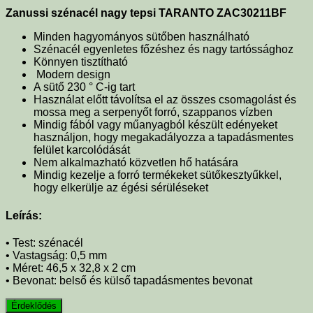
Zanussi szénacél nagy tepsi TARANTO ZAC30211BF
Minden hagyományos sütőben használható
Szénacél egyenletes főzéshez és nagy tartóssághoz
Könnyen tisztítható
Modern design
A sütő 230 ° C-ig tart
Használat előtt távolítsa el az összes csomagolást és
mossa meg a serpenyőt forró, szappanos vízben
Mindig fából vagy műanyagból készült edényeket
használjon, hogy megakadályozza a tapadásmentes
felület karcolódását
Nem alkalmazható közvetlen hő hatására
Mindig kezelje a forró termékeket sütőkesztyűkkel,
hogy elkerülje az égési sérüléseket
Leírás:
• Test: szénacél
• Vastagság: 0,5 mm
• Méret: 46,5
x 32,8 x 2 cm
• Bevonat: belső és külső tapadásmentes bevonat