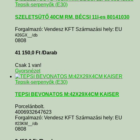
Tepsik-serpenyők (E30)
SZELETSÜTŐ 40CM RM. BÉCSI 11l-es 80141030
Forgalmazó: Vendesz KFT Származási hely: EU
#26GX__/db
0808
41 150,0
Ft
/Darab
Csak 1 van!
Gyorsnézet
Tepsik-serpenyők (E30)
TEPSI BEVONATOS M:42X29X4CM KAISER
Porcelánbolt.
4006932647623
Forgalmazó: Vendesz KFT Származási hely: EU
#23KM__/db
0808