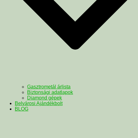
Gasztrometál árlista
Biztonsági adatlapok
Diamond gépek
Belvárosi Ajándékbolt
BLOG