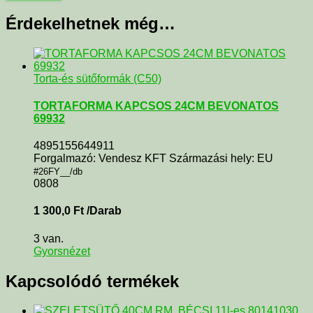
Érdekelhetnek még…
Torta-és sütőformák (C50)
TORTAFORMA KAPCSOS 24CM BEVONATOS
69932
4895155644911
Forgalmazó: Vendesz KFT Származási hely: EU
#26FY__/db
0808
1 300,0
Ft
/Darab
3 van.
Gyorsnézet
Kapcsolódó termékek