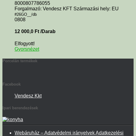
8000807786055
Forgalmazó: Vendesz KFT Származási hely: EU
#26GO__/db
0808
12 000,0
Ft
/Darab
Elfogyott!
Gyorsnézet
Porcelán termékek
Facebook
Vendesz Kkt
Ipari berendezések
Webáruház – Adatvédelmi irányelvek Adatkezelési