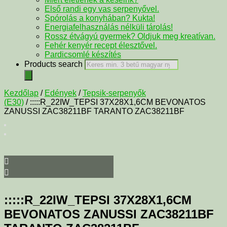
Első randi egy vas serpenyővel.
Spórolás a konyhában? Kukta!
Energiafelhasználás nélküli tárolás!
Rossz étvágyú gyermek? Oldjuk meg kreatívan.
Fehér kenyér recept élesztővel.
Pardicsomlé készítés
Products search
Kezdőlap
/
Edények
/
Tepsik-serpenyők
(E30)
/ :::::R_22IW_TEPSI 37X28X1,6CM BEVONATOS
ZANUSSI ZAC38211BF TARANTO ZAC38211BF
:::::R_22IW_TEPSI 37X28X1,6CM
BEVONATOS ZANUSSI ZAC38211BF