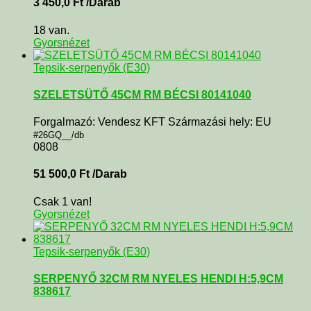
3 450,0
Ft
/Darab
18 van.
Gyorsnézet
Tepsik-serpenyők (E30)
SZELETSÜTŐ 45CM RM BÉCSI 80141040
Forgalmazó: Vendesz KFT Származási hely: EU
#26GQ__/db
0808
51 500,0
Ft
/Darab
Csak 1 van!
Gyorsnézet
Tepsik-serpenyők (E30)
SERPENYŐ 32CM RM NYELES HENDI H:5,9CM
838617