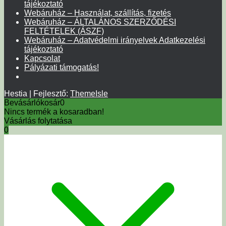
tájékoztató
Webáruház – Használat, szállítás, fizetés
Webáruház – ÁLTALÁNOS SZERZŐDÉSI
FELTÉTELEK (ÁSZF)
Webáruház – Adatvédelmi irányelvek Adatkezelési
tájékoztató
Kapcsolat
Pályázati támogatás!
Hestia | Fejlesztő:
ThemeIsle
Bevásárlókosár
0
Nincs termék a kosaradban!
Vásárlás folytatása
0