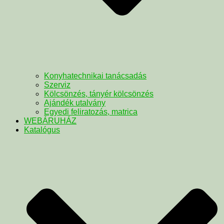
Konyhatechnikai tanácsadás
Szerviz
Kölcsönzés, tányér kölcsönzés
Ajándék utalvány
Egyedi feliratozás, matrica
WEBÁRUHÁZ
Katalógus