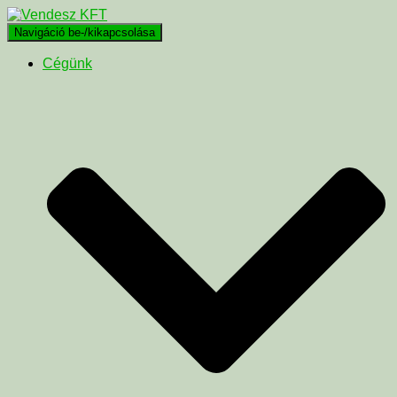
Navigáció be-/kikapcsolása
Cégünk