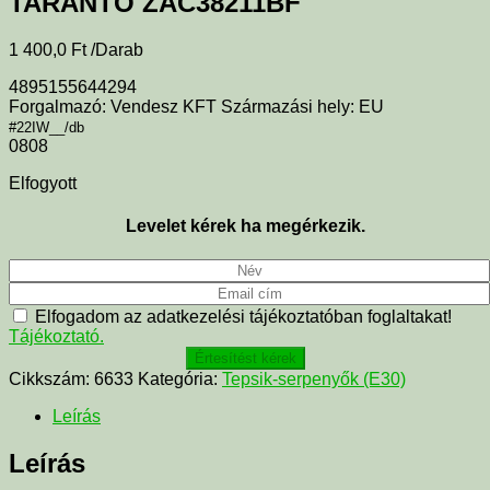
TARANTO ZAC38211BF
1 400,0
Ft
/Darab
4895155644294
Forgalmazó: Vendesz KFT Származási hely: EU
#22IW__/db
0808
Elfogyott
Levelet kérek ha megérkezik.
Elfogadom az adatkezelési tájékoztatóban foglaltakat!
Tájékoztató.
Értesítést kérek
Cikkszám:
6633
Kategória:
Tepsik-serpenyők (E30)
Leírás
Leírás