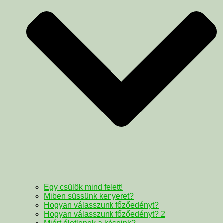
Egy csülök mind felett!
Miben süssünk kenyeret?
Hogyan válasszunk főzőedényt?
Hogyan válasszunk főzőedényt? 2
Miért életlenek a késeink?