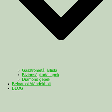
Gasztrometál árlista
Biztonsági adatlapok
Diamond gépek
Belvárosi Ajándékbolt
BLOG