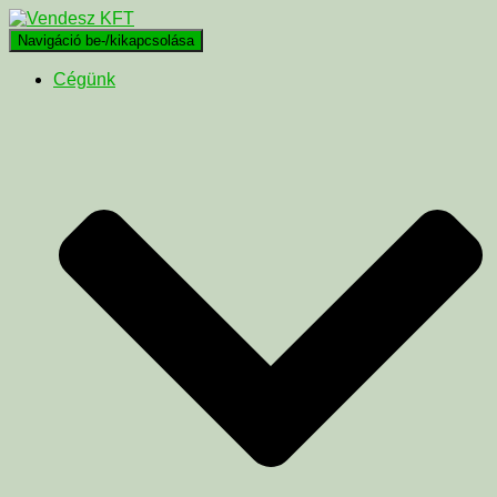
Navigáció be-/kikapcsolása
Cégünk