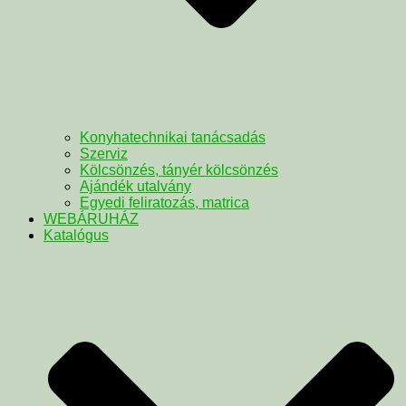
Konyhatechnikai tanácsadás
Szerviz
Kölcsönzés, tányér kölcsönzés
Ajándék utalvány
Egyedi feliratozás, matrica
WEBÁRUHÁZ
Katalógus