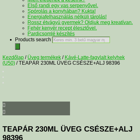
Első randi egy vas serpenyővel.
Spórolás a konyhában? Kukta!
Energiafelhasználás nélküli tárolás!
Rossz étvágyú gyermek? Oldjuk meg kreatívan.
Fehér kenyér recept élesztővel.
Pardicsomlé készítés
Products search
Kezdőlap
/
Üveg termékek
/
Kávé-Latte-fagylalt kelyhek
(U50)
/ TEAPÁR 230ML ÜVEG CSÉSZE+ALJ 98396
TEAPÁR 230ML ÜVEG CSÉSZE+ALJ
98396