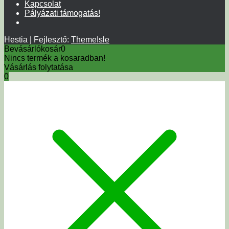
Kapcsolat
Pályázati támogatás!
Hestia | Fejlesztő:
ThemeIsle
Bevásárlókosár
0
Nincs termék a kosaradban!
Vásárlás folytatása
0