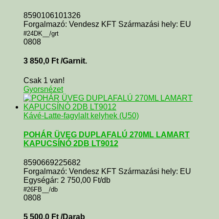
8590106101326
Forgalmazó: Vendesz KFT Származási hely: EU
#24DK__/grt
0808
3 850,0
Ft
/Garnit.
Csak 1 van!
Gyorsnézet
Kávé-Latte-fagylalt kelyhek (U50)
POHÁR ÜVEG DUPLAFALÚ 270ML LAMART
KAPUCSÍNÓ 2DB LT9012
8590669225682
Forgalmazó: Vendesz KFT Származási hely: EU
Egységár: 2 750,00 Ft/db
#26FB__/db
0808
5 500,0
Ft
/Darab