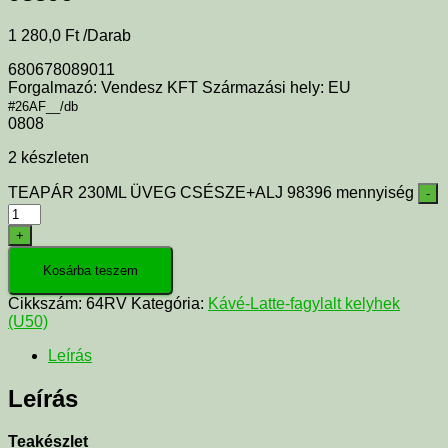
1 280,0
Ft
/Darab
680678089011
Forgalmazó: Vendesz KFT Származási hely: EU
#26AF__/db
0808
2 készleten
TEAPÁR 230ML ÜVEG CSÉSZE+ALJ 98396 mennyiség
-
+
Kosárba teszem
Cikkszám:
64RV
Kategória:
Kávé-Latte-fagylalt kelyhek
(U50)
Leírás
Leírás
Teakészlet