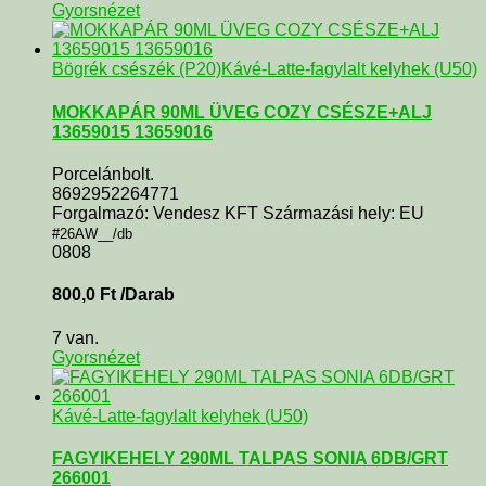
Gyorsnézet
Bögrék csészék (P20)
Kávé-Latte-fagylalt kelyhek (U50)
MOKKAPÁR 90ML ÜVEG COZY CSÉSZE+ALJ
13659015 13659016
Porcelánbolt.
8692952264771
Forgalmazó: Vendesz KFT Származási hely: EU
#26AW__/db
0808
800,0
Ft
/Darab
7 van.
Gyorsnézet
Kávé-Latte-fagylalt kelyhek (U50)
FAGYIKEHELY 290ML TALPAS SONIA 6DB/GRT
266001