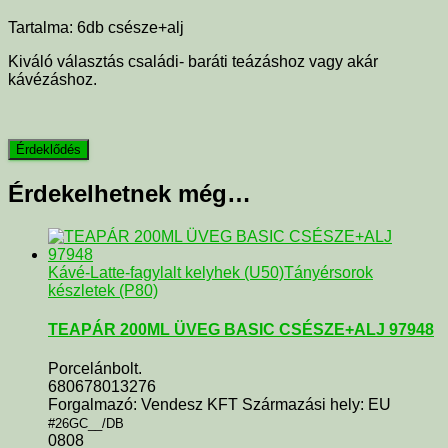
Tartalma: 6db csésze+alj
Kiváló választás családi- baráti teázáshoz vagy akár
kávézáshoz.
Érdekelhetnek még…
Kávé-Latte-fagylalt kelyhek (U50)
Tányérsorok
készletek (P80)
TEAPÁR 200ML ÜVEG BASIC CSÉSZE+ALJ 97948
Porcelánbolt.
680678013276
Forgalmazó: Vendesz KFT Származási hely: EU
#26GC__/DB
0808