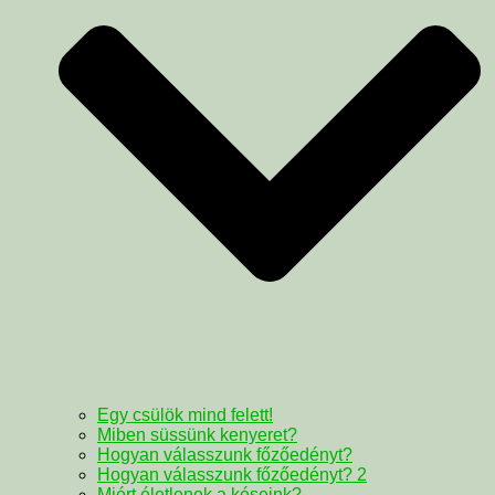
Egy csülök mind felett!
Miben süssünk kenyeret?
Hogyan válasszunk főzőedényt?
Hogyan válasszunk főzőedényt? 2
Miért életlenek a késeink?