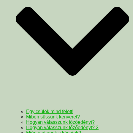
Egy csülök mind felett!
Miben süssünk kenyeret?
Hogyan válasszunk főzőedényt?
Hogyan válasszunk főzőedényt? 2
Miért életlenek a késeink?