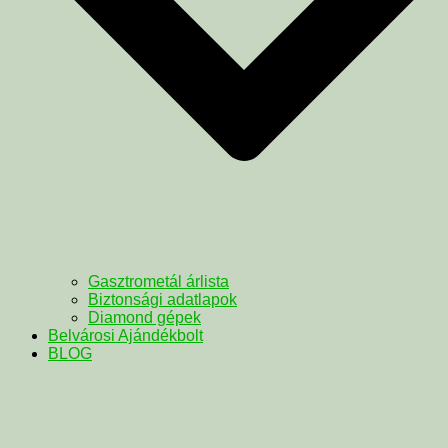
Gasztrometál árlista
Biztonsági adatlapok
Diamond gépek
Belvárosi Ajándékbolt
BLOG