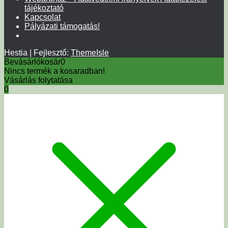
tájékoztató
Kapcsolat
Pályázati támogatás!
Hestia | Fejlesztő:
ThemeIsle
Bevásárlókosár
0
Nincs termék a kosaradban!
Vásárlás folytatása
0