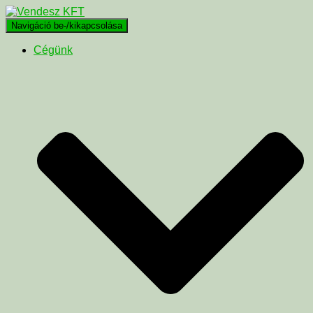
Navigáció be-/kikapcsolása
Cégünk