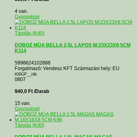
4 van.
Gyorsnézet
Tárolás (K40)
DOBOZ MÜA BELLA 2,5L LAPOS M:23X23X8,5CM
K114
5998624102888
Forgalmazó: Vendesz KFT Származási hely: EU
#26GP__/db
0807
940,0
Ft
/Darab
15 van.
Gyorsnézet
Tárolás (K40)