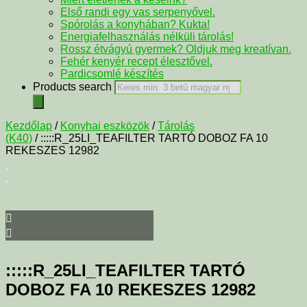
Első randi egy vas serpenyővel.
Spórolás a konyhában? Kukta!
Energiafelhasználás nélküli tárolás!
Rossz étvágyú gyermek? Oldjuk meg kreatívan.
Fehér kenyér recept élesztővel.
Pardicsomlé készítés
Products search
Kezdőlap
/
Konyhai eszközök
/
Tárolás
(K40)
/ :::::R_25LI_TEAFILTER TARTÓ DOBOZ FA 10
REKESZES 12982
:::::R_25LI_TEAFILTER TARTÓ
DOBOZ FA 10 REKESZES 12982