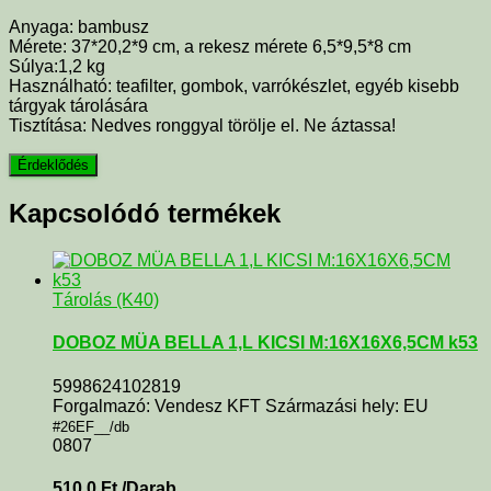
Anyaga: bambusz
Mérete: 37*20,2*9 cm, a rekesz mérete 6,5*9,5*8 cm
Súlya:1,2 kg
Használható: teafilter, gombok, varrókészlet, egyéb kisebb
tárgyak tárolására
Tisztítása: Nedves ronggyal törölje el. Ne áztassa!
Kapcsolódó termékek
Tárolás (K40)
DOBOZ MÜA BELLA 1,L KICSI M:16X16X6,5CM k53
5998624102819
Forgalmazó: Vendesz KFT Származási hely: EU
#26EF__/db
0807
510,0
Ft
/Darab