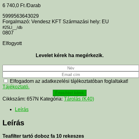
6 740,0
Ft
/Darab
5999563643029
Forgalmazó: Vendesz KFT Származási hely: EU
#25LI__/db
0807
Elfogyott
Levelet kérek ha megérkezik.
Elfogadom az adatkezelési tájékoztatóban foglaltakat!
Tájékoztató.
Értesítést kérek
Cikkszám:
657N
Kategória:
Tárolás (K40)
Leírás
Leírás
Teafilter tartó doboz fa 10 rekeszes