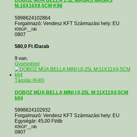
DOBOZ MÜA BELLA 1,5L MAGAS MAGAS
M.16X16X8,5CM K96
5998624102864
Forgalmazó: Vendesz KFT Származási hely: EU
#26GP__/db
0807
580,0
Ft
/Darab
9 van.
Gyorsnézet
Tárolás (K40)
DOBOZ MÜA BELLA MINI I.0,25L M:11X11X4,5CM
k64
5998624102932
Forgalmazó: Vendesz KFT Származási hely: EU
Egységár: 45,00 Ft/db
#26GP__/db
0807