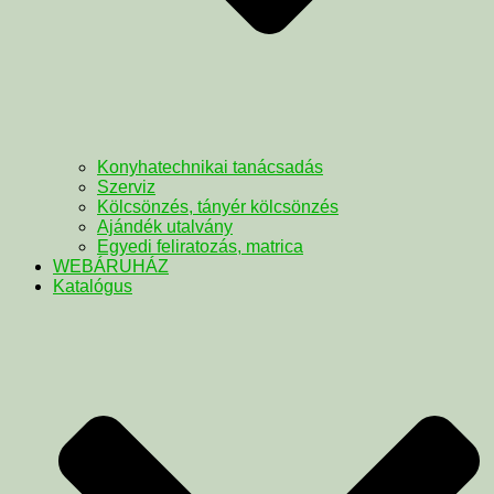
Konyhatechnikai tanácsadás
Szerviz
Kölcsönzés, tányér kölcsönzés
Ajándék utalvány
Egyedi feliratozás, matrica
WEBÁRUHÁZ
Katalógus