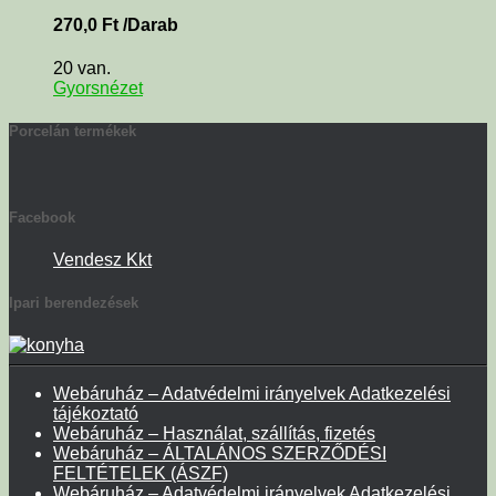
270,0
Ft
/Darab
20 van.
Gyorsnézet
Porcelán termékek
Facebook
Vendesz Kkt
Ipari berendezések
Webáruház – Adatvédelmi irányelvek Adatkezelési
tájékoztató
Webáruház – Használat, szállítás, fizetés
Webáruház – ÁLTALÁNOS SZERZŐDÉSI
FELTÉTELEK (ÁSZF)
Webáruház – Adatvédelmi irányelvek Adatkezelési