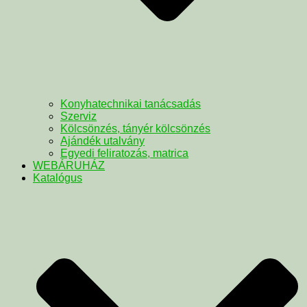
Konyhatechnikai tanácsadás
Szerviz
Kölcsönzés, tányér kölcsönzés
Ajándék utalvány
Egyedi feliratozás, matrica
WEBÁRUHÁZ
Katalógus