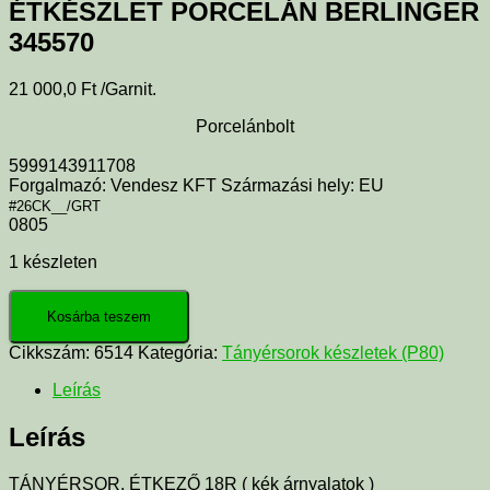
ÉTKÉSZLET PORCELÁN BERLINGER
345570
21 000,0
Ft
/Garnit.
Porcelánbolt
5999143911708
Forgalmazó: Vendesz KFT Származási hely: EU
#26CK__/GRT
0805
1 készleten
Kosárba teszem
Cikkszám:
6514
Kategória:
Tányérsorok készletek (P80)
Leírás
Leírás
TÁNYÉRSOR, ÉTKEZŐ 18R ( kék árnyalatok )