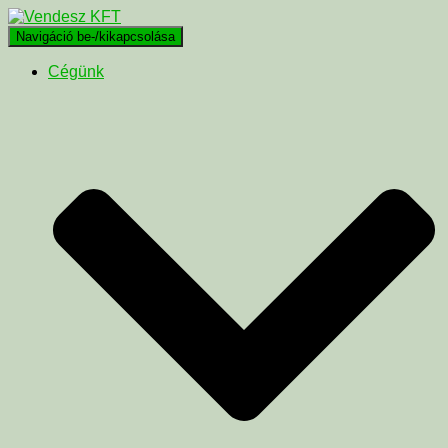
Navigáció be-/kikapcsolása
Cégünk