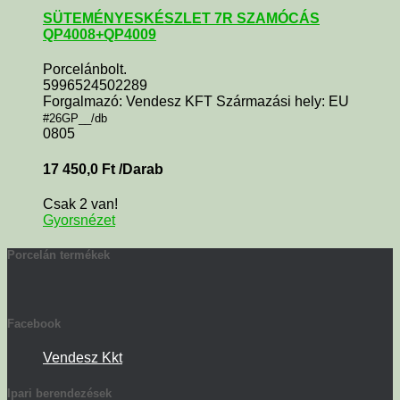
SÜTEMÉNYESKÉSZLET 7R SZAMÓCÁS
QP4008+QP4009
Porcelánbolt.
5996524502289
Forgalmazó: Vendesz KFT Származási hely: EU
#26GP__/db
0805
17 450,0
Ft
/Darab
Csak 2 van!
Gyorsnézet
Porcelán termékek
Facebook
Vendesz Kkt
Ipari berendezések