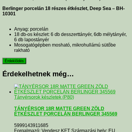
Berlinger porcelán 18 részes étkészlet, Deep Sea – BH-
10301
Anyag: porcelán
18 db-os készlet: 6 db desszerttányér, 6db mélytányér,
6 db lapostányér
Mosogatógépben mosható, mikrohullámú sütőbe
rakható
Érdekelhetnek még…
Tányérsorok készletek (P80)
TÁNYÉRSOR 18R MATTE GREEN ZÖLD
ÉTKÉSZLET PORCELÁN BERLINGER 345569
5999143911685
Forgalmazó: Vendesz KFT Származási hely: EU