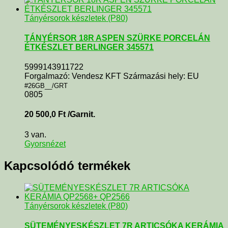
Tányérsorok készletek (P80)
TÁNYÉRSOR 18R ASPEN SZÜRKE PORCELÁN
ÉTKÉSZLET BERLINGER 345571
5999143911722
Forgalmazó: Vendesz KFT Származási hely: EU
#26GB__/GRT
0805
20 500,0
Ft
/Garnit.
3 van.
Gyorsnézet
Kapcsolódó termékek
Tányérsorok készletek (P80)
SÜTEMÉNYESKÉSZLET 7R ARTICSÓKA KERÁMIA