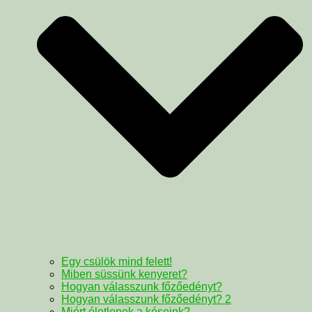
Egy csülök mind felett!
Miben süssünk kenyeret?
Hogyan válasszunk főzőedényt?
Hogyan válasszunk főzőedényt? 2
Miért életlenek a késeink?