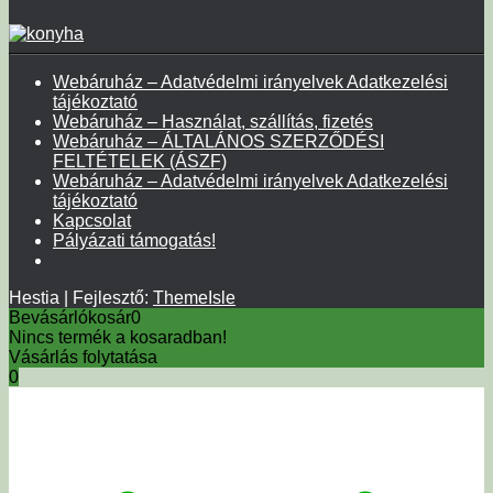
Webáruház – Adatvédelmi irányelvek Adatkezelési
tájékoztató
Webáruház – Használat, szállítás, fizetés
Webáruház – ÁLTALÁNOS SZERZŐDÉSI
FELTÉTELEK (ÁSZF)
Webáruház – Adatvédelmi irányelvek Adatkezelési
tájékoztató
Kapcsolat
Pályázati támogatás!
Hestia | Fejlesztő:
ThemeIsle
Bevásárlókosár
0
Nincs termék a kosaradban!
Vásárlás folytatása
0