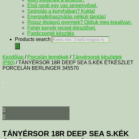
Első randi egy vas serpenyővel.
Spórolás a konyhában? Kukta!
Energiafelhasználás nélküli tárolás!
Rossz étvágyú gyermek? Oldjuk meg kreatívan.
Fehér kenyér recept élesztővel.
Pardicsomlé készítés
Products search
Kezdőlap
/
Porcelán termékek
/
Tányérsorok készletek
(P80)
/ TÁNYÉRSOR 18R DEEP SEA S.KÉK ÉTKÉSZLET
PORCELÁN BERLINGER 345570
TÁNYÉRSOR 18R DEEP SEA S.KÉK