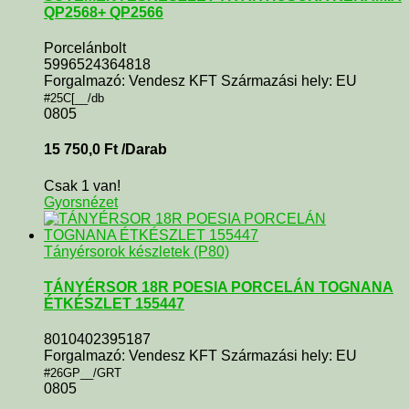
QP2568+ QP2566
Porcelánbolt
5996524364818
Forgalmazó: Vendesz KFT Származási hely: EU
#25C[__/db
0805
15 750,0
Ft
/Darab
Csak 1 van!
Gyorsnézet
Tányérsorok készletek (P80)
TÁNYÉRSOR 18R POESIA PORCELÁN TOGNANA
ÉTKÉSZLET 155447
8010402395187
Forgalmazó: Vendesz KFT Származási hely: EU
#26GP__/GRT
0805