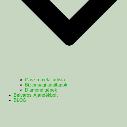
Gasztrometál árlista
Biztonsági adatlapok
Diamond gépek
Belvárosi Ajándékbolt
BLOG