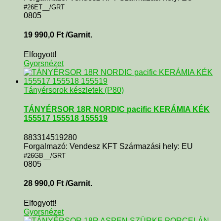
#26ET__/GRT
0805
19 990,0
Ft
/Garnit.
Elfogyott!
Gyorsnézet
Tányérsorok készletek (P80)
TÁNYÉRSOR 18R NORDIC pacific KERÁMIA KÉK
155517 155518 155519
883314519280
Forgalmazó: Vendesz KFT Származási hely: EU
#26GB__/GRT
0805
28 990,0
Ft
/Garnit.
Elfogyott!
Gyorsnézet