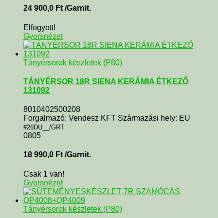
24 900,0
Ft
/Garnit.
Elfogyott!
Gyorsnézet
Tányérsorok készletek (P80)
TÁNYÉRSOR 18R SIENA KERÁMIA ÉTKEZŐ
131092
8010402500208
Forgalmazó: Vendesz KFT Származási hely: EU
#26DU__/GRT
0805
18 990,0
Ft
/Garnit.
Csak 1 van!
Gyorsnézet
Tányérsorok készletek (P80)