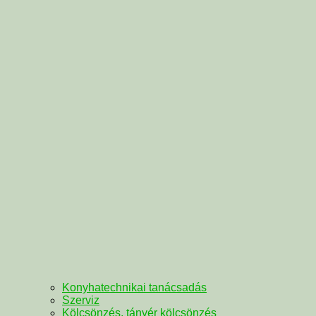
Konyhatechnikai tanácsadás
Szerviz
Kölcsönzés, tányér kölcsönzés