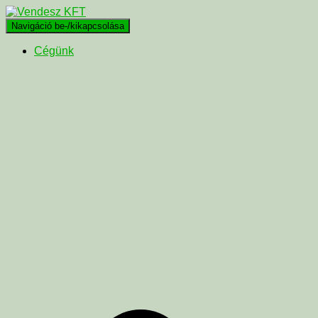
Navigáció be-/kikapcsolása
Cégünk